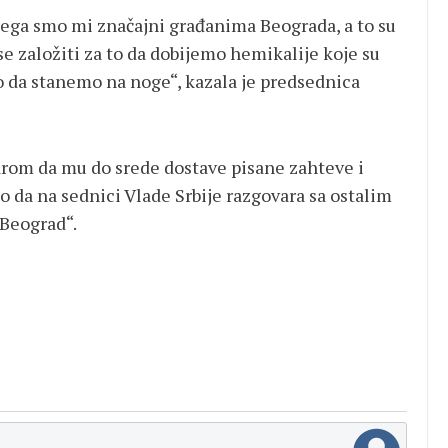
čega smo mi značajni građanima Beograda, a to su
 se založiti za to da dobijemo hemikalije koje su
 da stanemo na noge“, kazala je predsednica
čarom da mu do srede dostave pisane zahteve i
o da na sednici Vlade Srbije razgovara sa ostalim
 Beograd“.