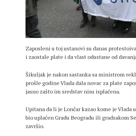
Zaposleni u toj ustanovi su danas protestoiva
i zaostale plate i da vlast odustane od dava
Šikuljak je nakon sastanka sa ministrom rekla
prošle godine Vlada dala novac za plate zapos
jasno zašto im sredstav nisu isplaćena.
Upitana da li je Lončar kazao kome je Vlada up
bio uplaćen Gradu Beogradu ili gradsakom Sekr
završio.