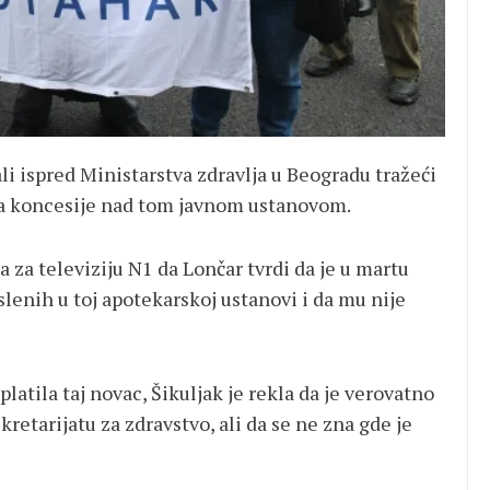
li ispred Ministarstva zdravlja u Beogradu tražeći
nja koncesije nad tom javnom ustanovom.
 za televiziju N1 da Lončar tvrdi da je u martu
lenih u toj apotekarskoj ustanovi i da mu nije
latila taj novac, Šikuljak je rekla da je verovatno
etarijatu za zdravstvo, ali da se ne zna gde je