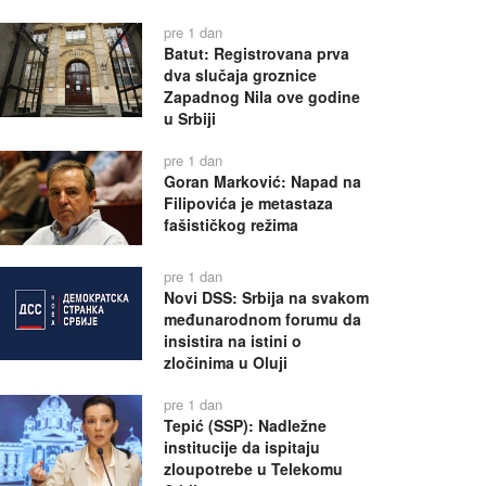
pre 1 dan
Batut: Registrovana prva
dva slučaja groznice
Zapadnog Nila ove godine
u Srbiji
pre 1 dan
Goran Marković: Napad na
Filipovića je metastaza
fašističkog režima
pre 1 dan
Novi DSS: Srbija na svakom
međunarodnom forumu da
insistira na istini o
zločinima u Oluji
pre 1 dan
Tepić (SSP): Nadležne
institucije da ispitaju
zloupotrebe u Telekomu