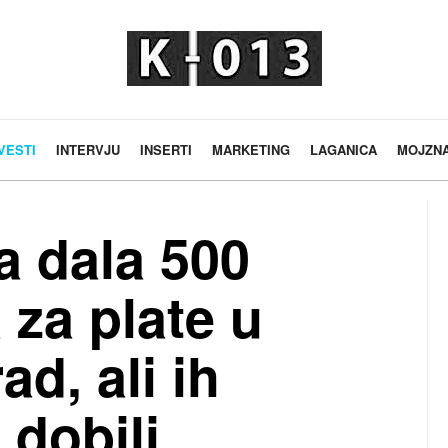
VESTI
INTERVJU
INSERTI
MARKETING
LAGANICA
MOJZN
a dala 500
 za plate u
d, ali ih
 dobili