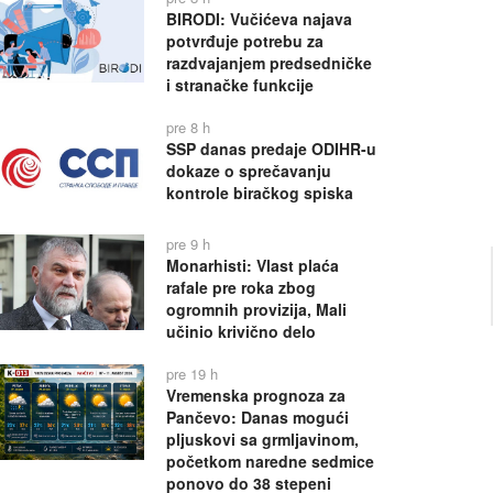
BIRODI: Vučićeva najava
potvrđuje potrebu za
razdvajanjem predsedničke
i stranačke funkcije
pre 8 h
SSP danas predaje ODIHR-u
dokaze o sprečavanju
kontrole biračkog spiska
pre 9 h
Monarhisti: Vlast plaća
rafale pre roka zbog
ogromnih provizija, Mali
učinio krivično delo
pre 19 h
Vremenska prognoza za
Pančevo: Danas mogući
pljuskovi sa grmljavinom,
početkom naredne sedmice
ponovo do 38 stepeni