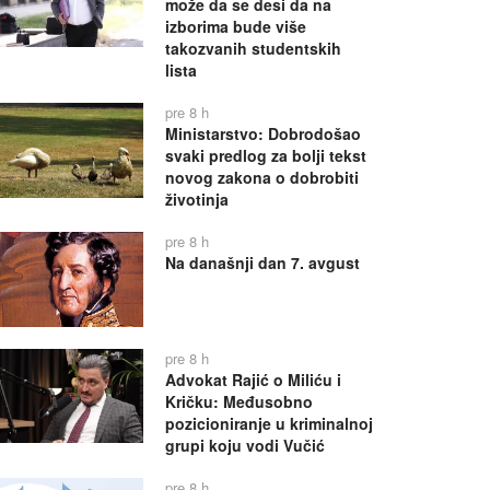
može da se desi da na
izborima bude više
takozvanih studentskih
lista
pre 8 h
Ministarstvo: Dobrodošao
svaki predlog za bolji tekst
novog zakona o dobrobiti
životinja
pre 8 h
Na današnji dan 7. avgust
pre 8 h
Advokat Rajić o Miliću i
Kričku: Međusobno
pozicioniranje u kriminalnoj
grupi koju vodi Vučić
pre 8 h