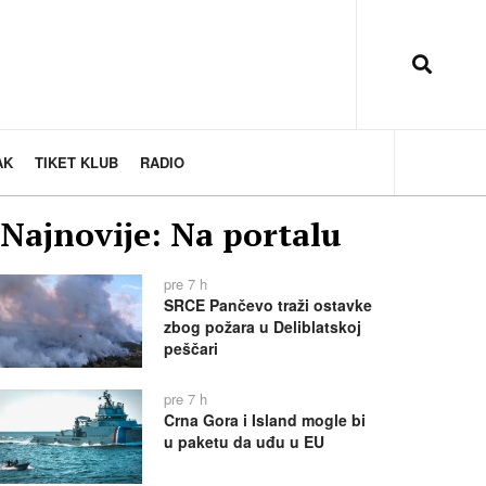
AK
TIKET KLUB
RADIO
Najnovije: Na portalu
pre 7 h
SRCE Pančevo traži ostavke
zbog požara u Deliblatskoj
peščari
pre 7 h
Crna Gora i Island mogle bi
u paketu da uđu u EU