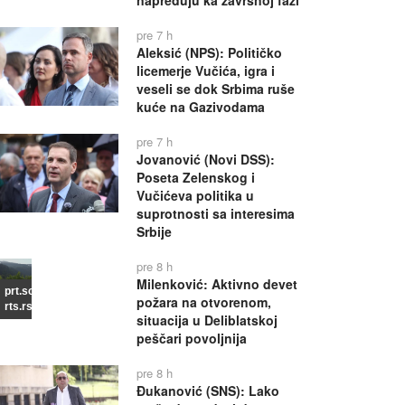
napreduju ka završnoj fazi
pre 7 h
Aleksić (NPS): Političko
licemerje Vučića, igra i
veseli se dok Srbima ruše
kuće na Gazivodama
pre 7 h
Jovanović (Novi DSS):
Poseta Zelenskog i
Vučićeva politika u
suprotnosti sa interesima
Srbije
pre 8 h
Milenković: Aktivno devet
prt.scr
požara na otvorenom,
rts.rs
situacija u Deliblatskoj
peščari povoljnija
pre 8 h
Đukanović (SNS): Lako