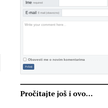
Ime
required
E-mail
E-mail (obavezno)
Obavesti me o novim komentarima
Pošalji
Pročitajte još i ovo...