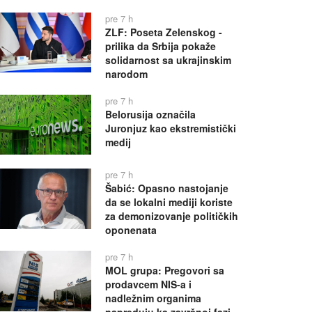
pre 7 h
ZLF: Poseta Zelenskog -
prilika da Srbija pokaže
solidarnost sa ukrajinskim
narodom
pre 7 h
Belorusija označila
Juronjuz kao ekstremistički
medij
pre 7 h
Šabić: Opasno nastojanje
da se lokalni mediji koriste
za demonizovanje političkih
oponenata
pre 7 h
MOL grupa: Pregovori sa
prodavcem NIS-a i
nadležnim organima