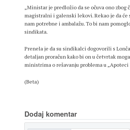
„Ministar je predložio da se očuva ono zbog 
magistralni i galenski lekovi. Rekao je da će
nam potrebne i ambalažu. To bi nam pomoglo
sindikata.
Prenela je da su sindikalci dogovorili s Lon
detaljan proračun kako bi on u četvrtak moga
ministrima o rešavanju problema u „Apoteci
(Beta)
Dodaj komentar