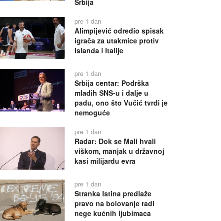
Srbija
pre 1 dan
Alimpijević odredio spisak
igrača za utakmice protiv
Islanda i Italije
pre 1 dan
Srbija centar: Podrška
mladih SNS-u i dalje u
padu, ono što Vučić tvrdi je
nemoguće
pre 1 dan
Radar: Dok se Mali hvali
viškom, manjak u državnoj
kasi milijardu evra
pre 1 dan
Stranka Istina predlaže
pravo na bolovanje radi
nege kućnih ljubimaca