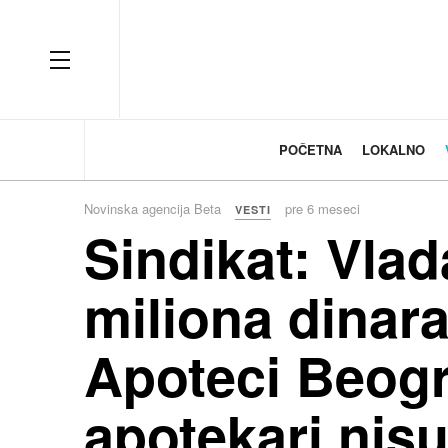
OFF CANVAS
POČETNA
LOKALNO
Novinska agencija Beta
pre 6 meseci
VESTI
Sindikat: Vlad
miliona dinara
Apoteci Beogra
apotekari nisu