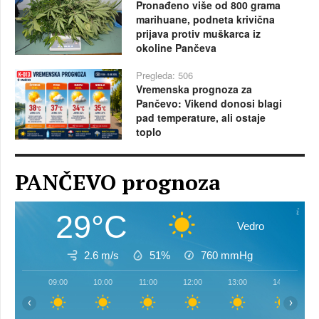
Pronađeno više od 800 grama
marihuane, podneta krivična
prijava protiv muškarca iz
okoline Pančeva
Pregleda: 506
Vremenska prognoza za
Pančevo: Vikend donosi blagi
pad temperature, ali ostaje
toplo
PANČEVO prognoza
29°C
Vedro
2.6 m/s
51%
760
mmHg
09:00
10:00
11:00
12:00
13:00
14:00
‹
›