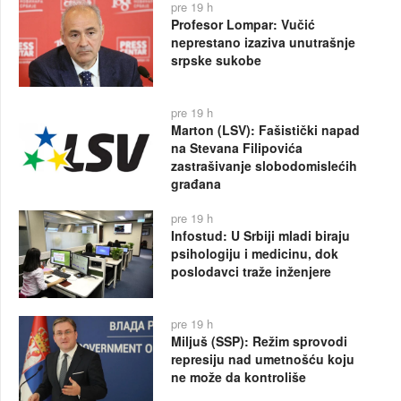
pre 19 h
Profesor Lompar: Vučić
neprestano izaziva unutrašnje
srpske sukobe
pre 19 h
Marton (LSV): Fašistički napad
na Stevana Filipovića
zastrašivanje slobodomislećih
građana
pre 19 h
Infostud: U Srbiji mladi biraju
psihologiju i medicinu, dok
poslodavci traže inženjere
pre 19 h
Miljuš (SSP): Režim sprovodi
represiju nad umetnošću koju
ne može da kontroliše