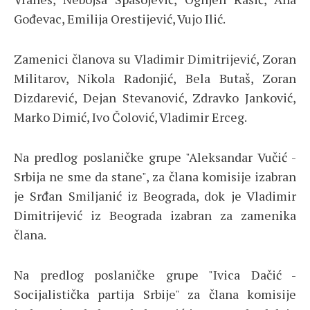
Gođevac, Emilija Orestijević, Vujo Ilić.
Zamenici članova su Vladimir Dimitrijević, Zoran
Militarov, Nikola Radonjić, Bela Butaš, Zoran
Dizdarević, Dejan Stevanović, Zdravko Janković,
Marko Dimić, Ivo Čolović, Vladimir Erceg.
Na predlog poslaničke grupe "Aleksandar Vučić -
Srbija ne sme da stane", za člana komisije izabran
je Srđan Smiljanić iz Beograda, dok je Vladimir
Dimitrijević iz Beograda izabran za zamenika
člana.
Na predlog poslaničke grupe "Ivica Dačić -
Socijalistička partija Srbije" za člana komisije