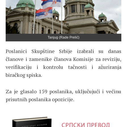
Tanjug (Rade Prelić)
Poslanici Skupštine Srbije izabrali su danas
članove i zamenike članova Komisije za reviziju,
verifikaciju i kontrolu tačnosti i ažuriranja
biračkog spiska.
Za je glasalo 159 poslanika, uključujući i većinu
prisutnih poslanika opozicije.