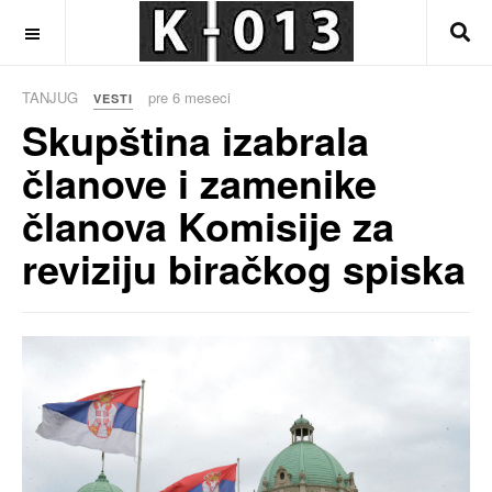
OFF CANVAS
TANJUG
pre 6 meseci
VESTI
Skupština izabrala
članove i zamenike
članova Komisije za
reviziju biračkog spiska