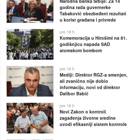
Narodna banka Srbije: Za 14
godina rada guvernerke
Tabaković obezbeđeni rezultati
u korist građana i privrede
pre 18 h
Komemoracija u Hirošimi na 81.
godišnjicu napada SAD
atomskom bombom
pre 18 h
Mediji: Direktor RGZ-a smenjen,
ali zvanično nije dobio
informaciju, novi vd direktor
Dalibor Babić
pre 18 h
Novi Zakon o kontroli
zagađenja životne sredine
uvodi efikasniji sistem kontrole