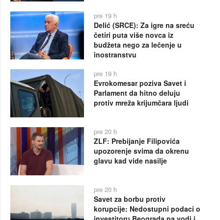
pre 19 h
Delić (SRCE): Za igre na sreću
četiri puta više novca iz
budžeta nego za lečenje u
inostranstvu
pre 19 h
Evrokomesar poziva Savet i
Parlament da hitno deluju
protiv mreža krijumčara ljudi
pre 20 h
ZLF: Prebijanje Filipovića
upozorenje svima da okrenu
glavu kad vide nasilje
pre 20 h
Savet za borbu protiv
korupcije: Nedostupni podaci o
investitoru Beograda na vodi i