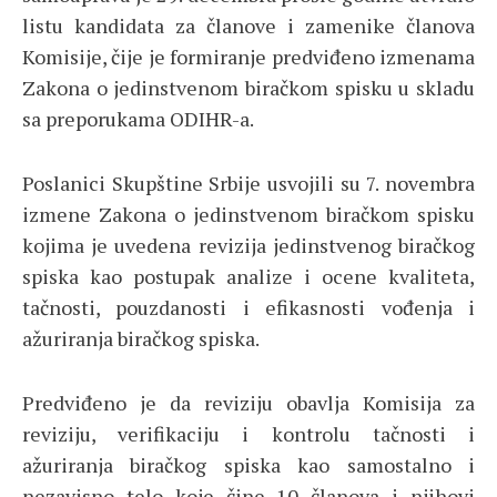
listu kandidata za članove i zamenike članova
Komisije, čije je formiranje predviđeno izmenama
Zakona o jedinstvenom biračkom spisku u skladu
sa preporukama ODIHR-a.
Poslanici Skupštine Srbije usvojili su 7. novembra
izmene Zakona o jedinstvenom biračkom spisku
kojima je uvedena revizija jedinstvenog biračkog
spiska kao postupak analize i ocene kvaliteta,
tačnosti, pouzdanosti i efikasnosti vođenja i
ažuriranja biračkog spiska.
Predviđeno je da reviziju obavlja Komisija za
reviziju, verifikaciju i kontrolu tačnosti i
ažuriranja biračkog spiska kao samostalno i
nezavisno telo koje čine 10 članova i njihovi