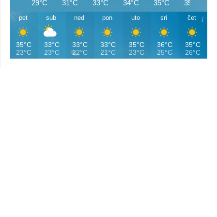
29°C
31°C
33°C
34°C
35°C
35°C
pet
sub
ned
pon
uto
sri
čet
35°C
33°C
33°C
33°C
35°C
36°C
35°C
23°C
23°C
22°C
21°C
23°C
25°C
26°C