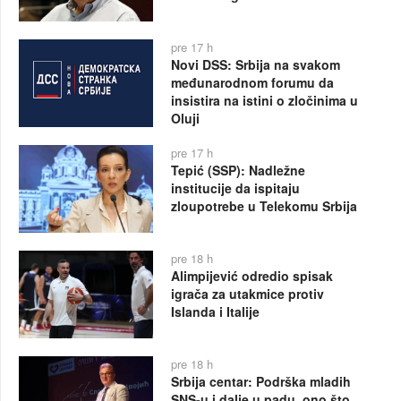
pre 17 h
Novi DSS: Srbija na svakom
međunarodnom forumu da
insistira na istini o zločinima u
Oluji
pre 17 h
Tepić (SSP): Nadležne
institucije da ispitaju
zloupotrebe u Telekomu Srbija
pre 18 h
Alimpijević odredio spisak
igrača za utakmice protiv
Islanda i Italije
pre 18 h
Srbija centar: Podrška mladih
SNS-u i dalje u padu, ono što