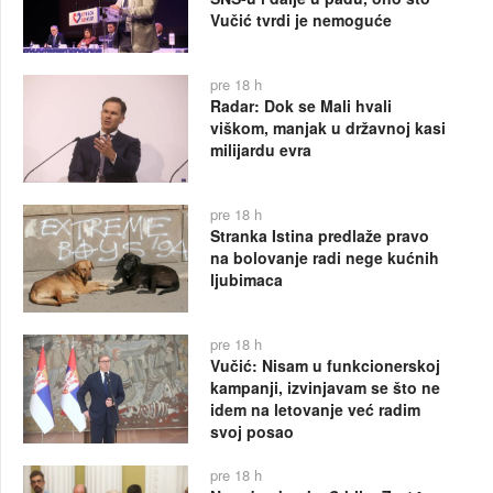
Vučić tvrdi je nemoguće
pre 18 h
Radar: Dok se Mali hvali
viškom, manjak u državnoj kasi
milijardu evra
pre 18 h
Stranka Istina predlaže pravo
na bolovanje radi nege kućnih
ljubimaca
pre 18 h
Vučić: Nisam u funkcionerskoj
kampanji, izvinjavam se što ne
idem na letovanje već radim
svoj posao
pre 18 h