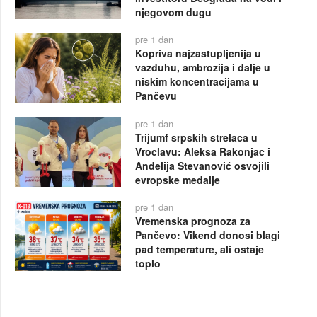
njegovom dugu
pre 1 dan
Kopriva najzastupljenija u
vazduhu, ambrozija i dalje u
niskim koncentracijama u
Pančevu
pre 1 dan
Trijumf srpskih strelaca u
Vroclavu: Aleksa Rakonjac i
Anđelija Stevanović osvojili
evropske medalje
pre 1 dan
Vremenska prognoza za
Pančevo: Vikend donosi blagi
pad temperature, ali ostaje
toplo