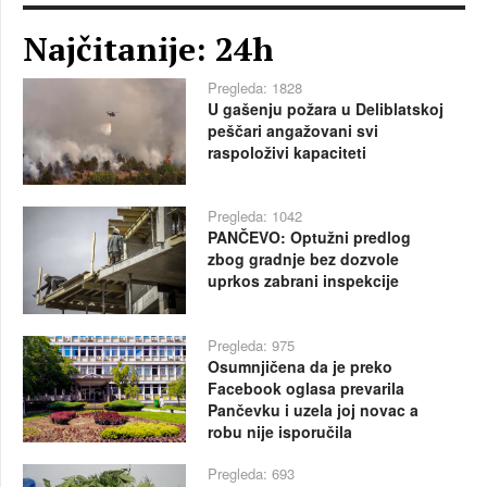
Najčitanije: 24h
Pregleda: 1828
U gašenju požara u Deliblatskoj
peščari angažovani svi
raspoloživi kapaciteti
Pregleda: 1042
PANČEVO: Optužni predlog
zbog gradnje bez dozvole
uprkos zabrani inspekcije
Pregleda: 975
Osumnjičena da je preko
Facebook oglasa prevarila
Pančevku i uzela joj novac a
robu nije isporučila
Pregleda: 693