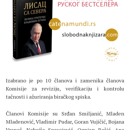
Izabrano je po 10 članova i zamenika članova
Komisije za reviziju, verifikaciju i kontrolu
tačnosti i ažuriranja biračkog spiska.
Članovi Komisije su Srđan Smiljanić, Mladen
Mladenović, Vladimir Pudar, Goran Vujičić, Bojana
Vraneš, Nebojša Spasojević, Ognjen Rašić, Ana