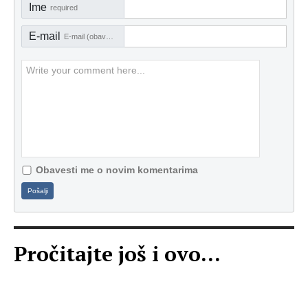
Ime
required
E-mail
E-mail (obavezno)
Obavesti me o novim komentarima
Pošalji
Pročitajte još i ovo...