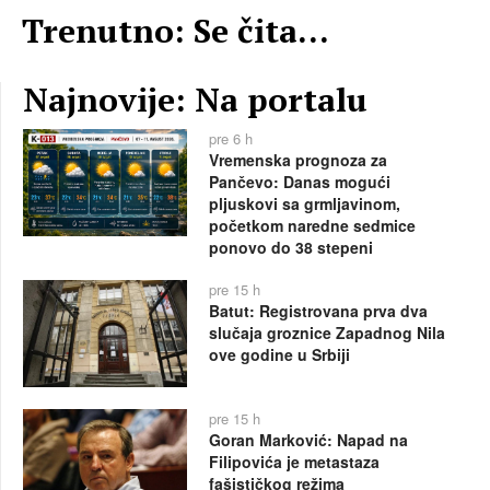
Trenutno: Se čita...
Najnovije: Na portalu
pre 6 h
Vremenska prognoza za
Pančevo: Danas mogući
pljuskovi sa grmljavinom,
početkom naredne sedmice
ponovo do 38 stepeni
pre 15 h
Batut: Registrovana prva dva
slučaja groznice Zapadnog Nila
ove godine u Srbiji
pre 15 h
Goran Marković: Napad na
Filipovića je metastaza
fašističkog režima