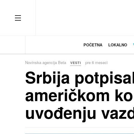
OFF CANVAS
POČETNA
LOKALNO
Novinska agencija Beta
pre 6 meseci
VESTI
Srbija potpis
američkom ko
uvođenju vazd