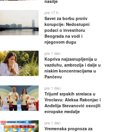
nasilje
pre 17 h
Savet za borbu protiv
korupcije: Nedostupni
podaci o investitoru
Beograda na vodi i
njegovom dugu
pre 1 dan
Kopriva najzastupljenija u
vazduhu, ambrozija i dalje u
niskim koncentracijama u
Pančevu
pre 1 dan
Trijumf srpskih strelaca u
Vroclavu: Aleksa Rakonjac i
Anđelija Stevanović osvojili
evropske medalje
pre 1 dan
Vremenska prognoza za