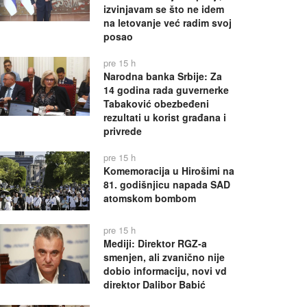
izvinjavam se što ne idem
na letovanje već radim svoj
posao
pre 15 h
Narodna banka Srbije: Za
14 godina rada guvernerke
Tabaković obezbeđeni
rezultati u korist građana i
privrede
pre 15 h
Komemoracija u Hirošimi na
81. godišnjicu napada SAD
atomskom bombom
pre 15 h
Mediji: Direktor RGZ-a
smenjen, ali zvanično nije
dobio informaciju, novi vd
direktor Dalibor Babić