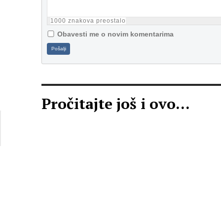
1000
znakova preostalo
Obavesti me o novim komentarima
Pošalji
Pročitajte još i ovo...