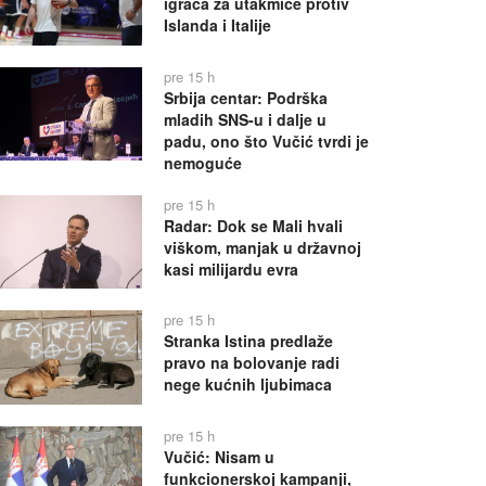
igrača za utakmice protiv
Islanda i Italije
pre 15 h
Srbija centar: Podrška
mladih SNS-u i dalje u
padu, ono što Vučić tvrdi je
nemoguće
pre 15 h
Radar: Dok se Mali hvali
viškom, manjak u državnoj
kasi milijardu evra
pre 15 h
Stranka Istina predlaže
pravo na bolovanje radi
nege kućnih ljubimaca
pre 15 h
Vučić: Nisam u
funkcionerskoj kampanji,