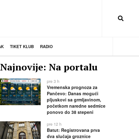
AK
TIKET KLUB
RADIO
Najnovije: Na portalu
pre 3 h
Vremenska prognoza za
Pančevo: Danas mogući
pljuskovi sa grmljavinom,
početkom naredne sedmice
ponovo do 38 stepeni
pre 12 h
Batut: Registrovana prva
dva slučaja groznice