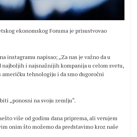
etskog ekonomskog Foruma je prisustvovao
na instagramu napisao; „Za nas je važno da u
ajboljih i najsnažnijih kompanija u celom svetu,
u američku tehnologiju i da smo dugoročni
 biti „ponosni na svoju zemlju“.
nešto više od godinu dana priprema, ali verujem
ni svim onim što možemo da predstavimo kroz naše