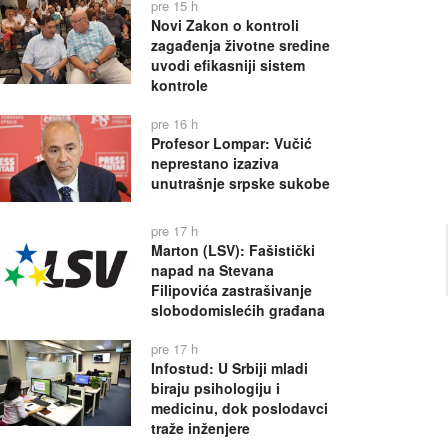
pre 15 h
Novi Zakon o kontroli
zagađenja životne sredine
uvodi efikasniji sistem
kontrole
pre 16 h
Profesor Lompar: Vučić
neprestano izaziva
unutrašnje srpske sukobe
pre 17 h
Marton (LSV): Fašistički
napad na Stevana
Filipovića zastrašivanje
slobodomislećih građana
pre 17 h
Infostud: U Srbiji mladi
biraju psihologiju i
medicinu, dok poslodavci
traže inženjere