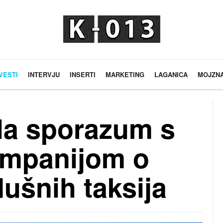
VESTI
INTERVJU
INSERTI
MARKETING
LAGANICA
MOJZN
ala sporazum s
mpanijom o
ušnih taksija