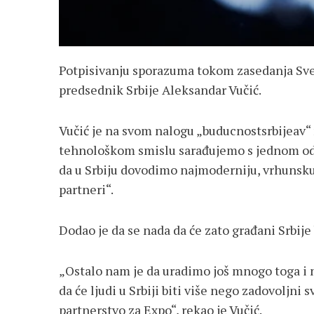
Potpisivanju sporazuma tokom zasedanja Sv
predsednik Srbije Aleksandar Vučić.
Vučić je na svom nalogu „buducnostsrbijeav“ 
tehnološkom smislu sarađujemo s jednom od n
da u Srbiju dovodimo najmoderniju, vrhunsk
partneri“.
Dodao je da se nada da će zato građani Srbije
„Ostalo nam je da uradimo još mnogo toga i 
da će ljudi u Srbiji biti više nego zadovolj
partnerstvo za Expo“, rekao je Vučić.