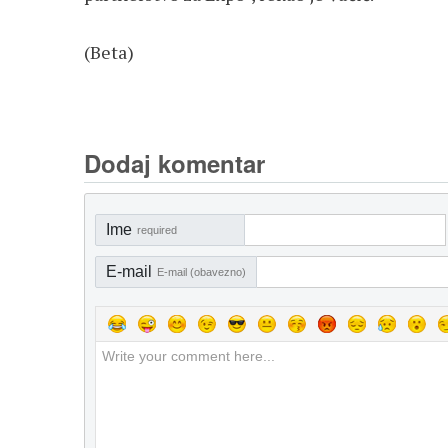
(Beta)
Dodaj komentar
Ime
required
E-mail
E-mail (obavezno)