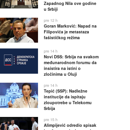
Zapadnog Nila ove godine
u Srbiji
pre 12 h
Goran Marković: Napad na
Filipovića je metastaza
fašističkog režima
pre 14 h
Novi DSS: Srbija na svakom
međunarodnom forumu da
insistira na istini o
zločinima u Oluji
pre 14 h
Tepić (SSP): Nadležne
institucije da ispitaju
zloupotrebe u Telekomu
Srbija
pre 15 h
Alimpijević odredio spisak