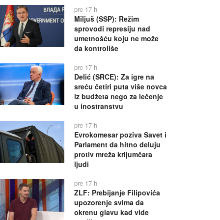
pre 17 h
Miljuš (SSP): Režim
sprovodi represiju nad
umetnošću koju ne može
da kontroliše
pre 17 h
Delić (SRCE): Za igre na
sreću četiri puta više novca
iz budžeta nego za lečenje
u inostranstvu
pre 17 h
Evrokomesar poziva Savet i
Parlament da hitno deluju
protiv mreža krijumčara
ljudi
pre 17 h
ZLF: Prebijanje Filipovića
upozorenje svima da
okrenu glavu kad vide