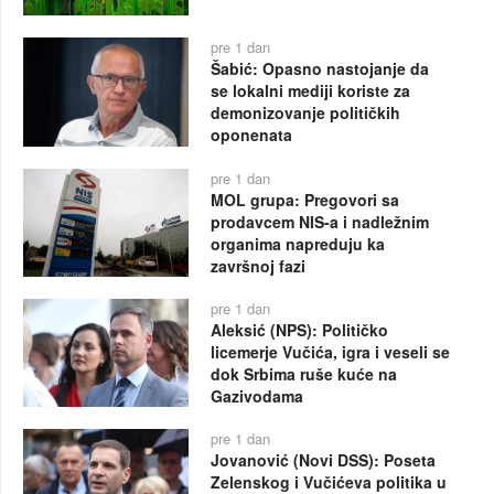
pre 1 dan
Šabić: Opasno nastojanje da
se lokalni mediji koriste za
demonizovanje političkih
oponenata
pre 1 dan
MOL grupa: Pregovori sa
prodavcem NIS-a i nadležnim
organima napreduju ka
završnoj fazi
pre 1 dan
Aleksić (NPS): Političko
licemerje Vučića, igra i veseli se
dok Srbima ruše kuće na
Gazivodama
pre 1 dan
Jovanović (Novi DSS): Poseta
Zelenskog i Vučićeva politika u