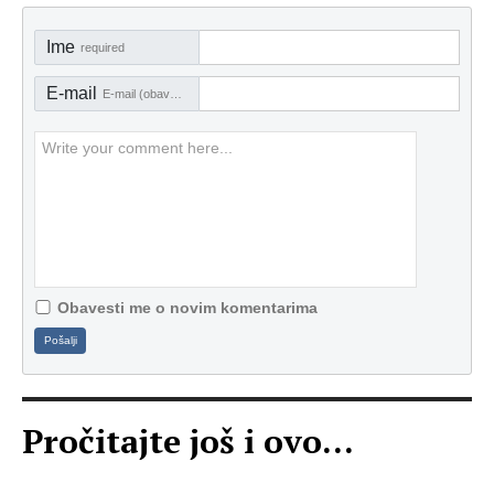
Ime
required
E-mail
E-mail (obavezno)
Obavesti me o novim komentarima
Pošalji
Pročitajte još i ovo...