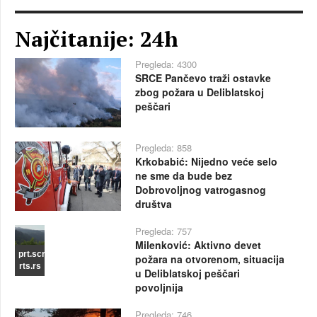
Najčitanije: 24h
Pregleda: 4300
SRCE Pančevo traži ostavke
zbog požara u Deliblatskoj
peščari
Pregleda: 858
Krkobabić: Nijedno veće selo
ne sme da bude bez
Dobrovoljnog vatrogasnog
društva
Pregleda: 757
Milenković: Aktivno devet
prt.scr
požara na otvorenom, situacija
rts.rs
u Deliblatskoj peščari
povoljnija
Pregleda: 746