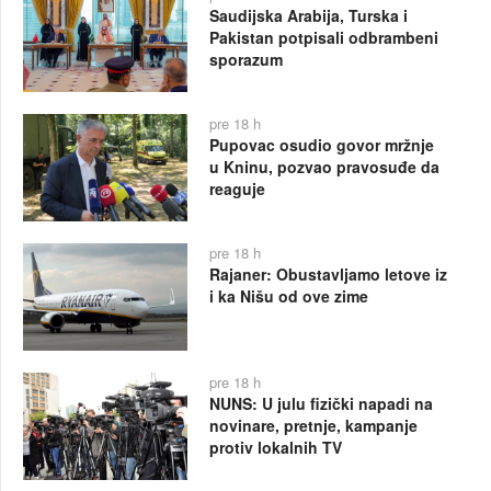
Saudijska Arabija, Turska i
Pakistan potpisali odbrambeni
sporazum
pre 18 h
Pupovac osudio govor mržnje
u Kninu, pozvao pravosuđe da
reaguje
pre 18 h
Rajaner: Obustavljamo letove iz
i ka Nišu od ove zime
pre 18 h
NUNS: U julu fizički napadi na
novinare, pretnje, kampanje
protiv lokalnih TV