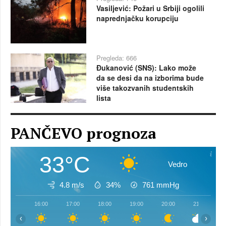
Vasiljević: Požari u Srbiji ogolili
naprednjačku korupciju
Pregleda: 666
Đukanović (SNS): Lako može
da se desi da na izborima bude
više takozvanih studentskih
lista
PANČEVO prognoza
33°C
Vedro
4.8 m/s
34%
761
mmHg
16:00
17:00
18:00
19:00
20:00
21:00
‹
›