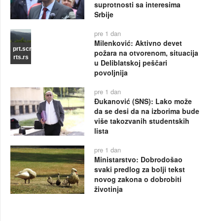
suprotnosti sa interesima
Srbije
pre 1 dan
Milenković: Aktivno devet
prt.scr
požara na otvorenom, situacija
rts.rs
u Deliblatskoj peščari
povoljnija
pre 1 dan
Đukanović (SNS): Lako može
da se desi da na izborima bude
više takozvanih studentskih
lista
pre 1 dan
Ministarstvo: Dobrodošao
svaki predlog za bolji tekst
novog zakona o dobrobiti
životinja