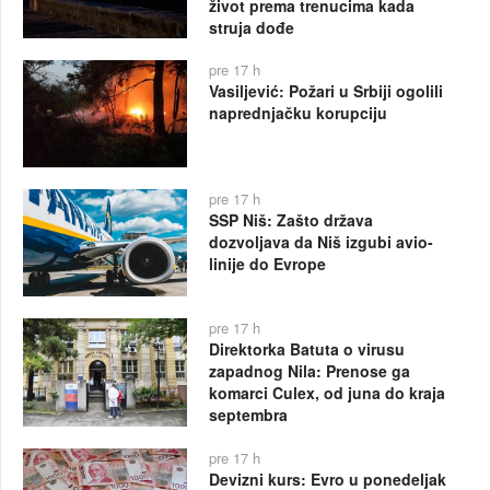
život prema trenucima kada
struja dođe
pre 17 h
Vasiljević: Požari u Srbiji ogolili
naprednjačku korupciju
pre 17 h
SSP Niš: Zašto država
dozvoljava da Niš izgubi avio-
linije do Evrope
pre 17 h
Direktorka Batuta o virusu
zapadnog Nila: Prenose ga
komarci Culex, od juna do kraja
septembra
pre 17 h
Devizni kurs: Evro u ponedeljak