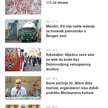
117,34 dinara
pre 17 h
Mandić: EU nije našla rešenje
za boravak prevoznika u
Šengen zoni
pre 18 h
Krkobabić: Nijedno veće selo
ne sme da bude bez
Dobrovoljnog vatrogasnog
društva
pre 18 h
Sutra počinje 32. Nišvil džez
festival, organizatori nisu dobili
podršku Ministarstva kulture
pre 18 h