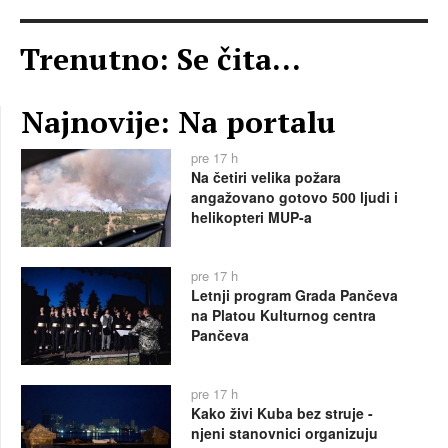
Trenutno: Se čita...
Najnovije: Na portalu
pre 17 h
Na četiri velika požara
angažovano gotovo 500 ljudi i
helikopteri MUP-a
pre 17 h
Letnji program Grada Pančeva
na Platou Kulturnog centra
Pančeva
pre 17 h
Kako živi Kuba bez struje -
njeni stanovnici organizuju