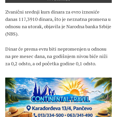
Zvanični srednji kurs dinara za evro iznosiće
danas 117,3910 dinara, što je neznatna promena u
odnosu na utorak, objavila je Narodna banka Srbije
(NBS).
Dinar će prema evru biti nepromenjen u odnosu
na pre mesec dana, na godišnjem nivou biće niži
za 0,2 odsto, a od početka godine 0,1 odsto.