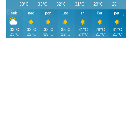
33°C
33°C
32°C
31°C
29°C
28°C
sub
ned
pon
uto
sri
čet
pet
33°C
32°C
33°C
35°C
31°C
28°C
31°C
23°C
22°C
19°C
22°C
24°C
21°C
21°C