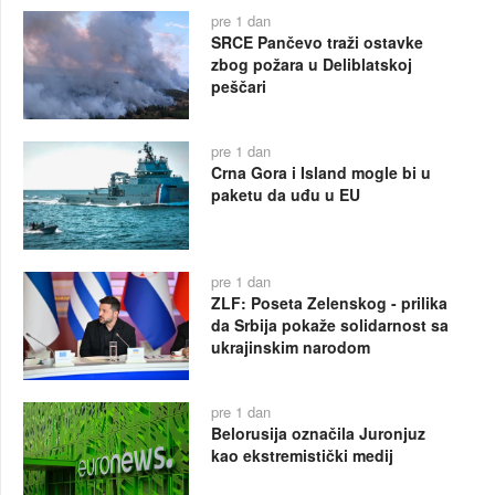
pre 1 dan
SRCE Pančevo traži ostavke
zbog požara u Deliblatskoj
peščari
pre 1 dan
Crna Gora i Island mogle bi u
paketu da uđu u EU
pre 1 dan
ZLF: Poseta Zelenskog - prilika
da Srbija pokaže solidarnost sa
ukrajinskim narodom
pre 1 dan
Belorusija označila Juronjuz
kao ekstremistički medij