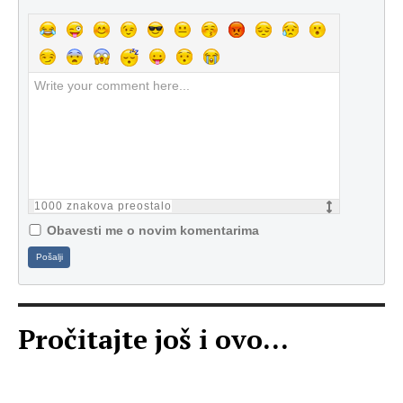
1000
znakova preostalo
Obavesti me o novim komentarima
Pošalji
Pročitajte još i ovo...