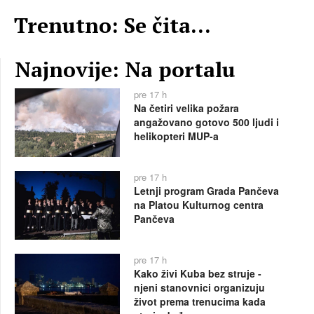
Trenutno: Se čita...
Najnovije: Na portalu
pre 17 h
Na četiri velika požara
angažovano gotovo 500 ljudi i
helikopteri MUP-a
pre 17 h
Letnji program Grada Pančeva
na Platou Kulturnog centra
Pančeva
pre 17 h
Kako živi Kuba bez struje -
njeni stanovnici organizuju
život prema trenucima kada