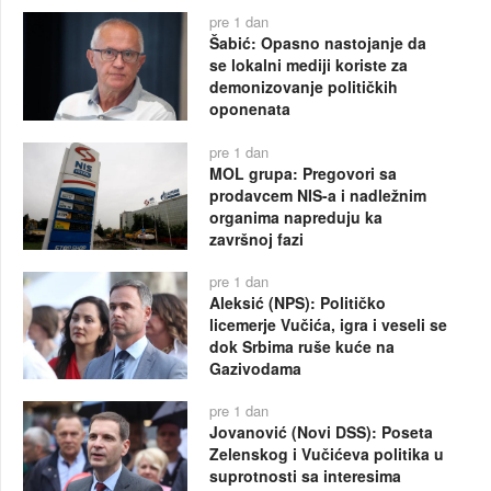
pre 1 dan
Šabić: Opasno nastojanje da
se lokalni mediji koriste za
demonizovanje političkih
oponenata
pre 1 dan
MOL grupa: Pregovori sa
prodavcem NIS-a i nadležnim
organima napreduju ka
završnoj fazi
pre 1 dan
Aleksić (NPS): Političko
licemerje Vučića, igra i veseli se
dok Srbima ruše kuće na
Gazivodama
pre 1 dan
Jovanović (Novi DSS): Poseta
Zelenskog i Vučićeva politika u
suprotnosti sa interesima