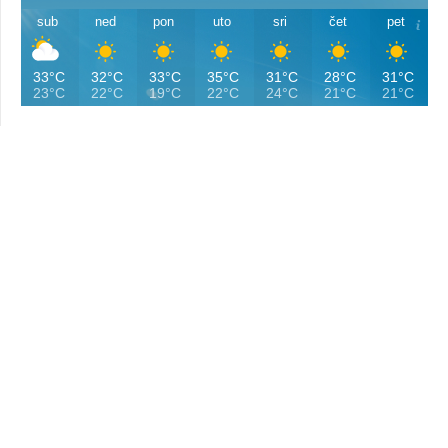
sub
ned
pon
uto
sri
čet
pet
33°C
32°C
33°C
35°C
31°C
28°C
31°C
23°C
22°C
19°C
22°C
24°C
21°C
21°C