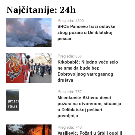
Najčitanije: 24h
Pregleda: 4300
SRCE Pančevo traži ostavke
zbog požara u Deliblatskoj
peščari
Pregleda: 858
Krkobabić: Nijedno veće selo
ne sme da bude bez
Dobrovoljnog vatrogasnog
društva
Pregleda: 757
Milenković: Aktivno devet
prt.scr
požara na otvorenom, situacija
rts.rs
u Deliblatskoj peščari
povoljnija
Pregleda: 746
Vasiljević: Požari u Srbiji ogolili