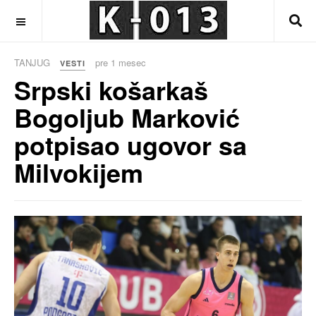
OFF CANVAS
TANJUG
pre 1 mesec
VESTI
Srpski košarkaš
Bogoljub Marković
potpisao ugovor sa
Milvokijem