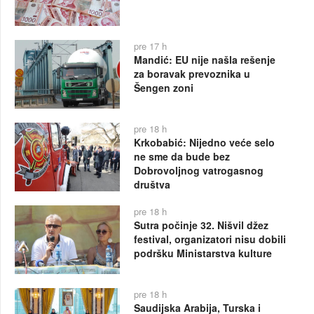
pre 17 h
Mandić: EU nije našla rešenje
za boravak prevoznika u
Šengen zoni
pre 18 h
Krkobabić: Nijedno veće selo
ne sme da bude bez
Dobrovoljnog vatrogasnog
društva
pre 18 h
Sutra počinje 32. Nišvil džez
festival, organizatori nisu dobili
podršku Ministarstva kulture
pre 18 h
Saudijska Arabija, Turska i