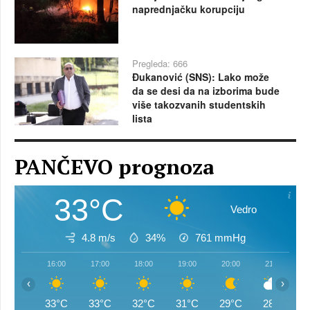
naprednjačku korupciju
Pregleda: 666
Đukanović (SNS): Lako može
da se desi da na izborima bude
više takozvanih studentskih
lista
PANČEVO prognoza
33°C
Vedro
4.8 m/s
34%
761
mmHg
16:00
17:00
18:00
19:00
20:00
21:00
‹
›
33°C
33°C
32°C
31°C
29°C
28°C