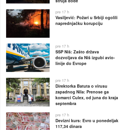
struja dođe
pre 17 h
Vasiljević: Požari u Srbiji ogolili
naprednjačku korupciju
pre 17 h
SSP Niš: Zašto država
dozvoljava da Niš izgubi avio-
linije do Evrope
pre 17 h
Direktorka Batuta o virusu
zapadnog Nila: Prenose ga
komarci Culex, od juna do kraja
septembra
pre 17 h
Devizni kurs: Evro u ponedeljak
117,34 dinara