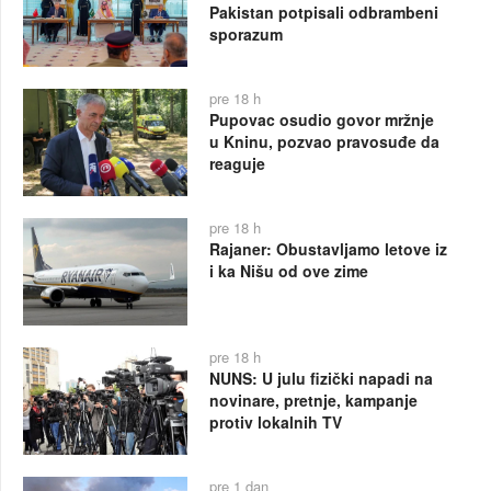
Pakistan potpisali odbrambeni
sporazum
pre 18 h
Pupovac osudio govor mržnje
u Kninu, pozvao pravosuđe da
reaguje
pre 18 h
Rajaner: Obustavljamo letove iz
i ka Nišu od ove zime
pre 18 h
NUNS: U julu fizički napadi na
novinare, pretnje, kampanje
protiv lokalnih TV
pre 1 dan