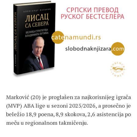
Marković (20) je proglašen za najkorisnijeg igrača
(MVP) ABA lige u sezoni 2025/2026, a prosečno je
beležio 18,9 poena, 8,9 skokova, 2,6 asistencija po
meču u regionalnom takmičenju.