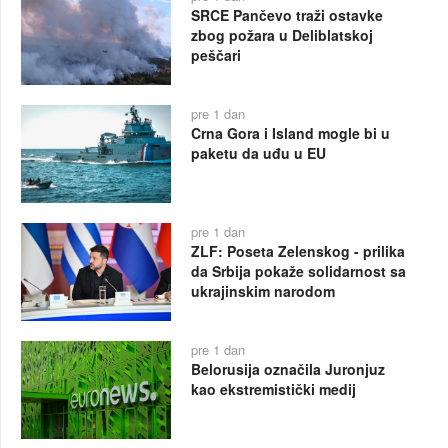
SRCE Pančevo traži ostavke
zbog požara u Deliblatskoj
peščari
pre 1 dan
Crna Gora i Island mogle bi u
paketu da uđu u EU
pre 1 dan
ZLF: Poseta Zelenskog - prilika
da Srbija pokaže solidarnost sa
ukrajinskim narodom
pre 1 dan
Belorusija označila Juronjuz
kao ekstremistički medij