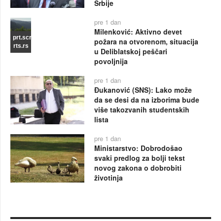
Srbije
pre 1 dan
Milenković: Aktivno devet
prt.scr
požara na otvorenom, situacija
rts.rs
u Deliblatskoj peščari
povoljnija
pre 1 dan
Đukanović (SNS): Lako može
da se desi da na izborima bude
više takozvanih studentskih
lista
pre 1 dan
Ministarstvo: Dobrodošao
svaki predlog za bolji tekst
novog zakona o dobrobiti
životinja