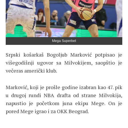
Mega Superbet
Srpski košarkaš Bogoljub Marković potpisao je
višegodišnji ugovor sa Milvokijem, saopštio je
večeras američki klub.
Marković, koji je prošle godine izabran kao 47. pik
u drugoj rundi NBA drafta od strane Milvokija,
napustio je početkom juna ekipu Mege. On je
pored Mege igrao i za OKK Beograd.