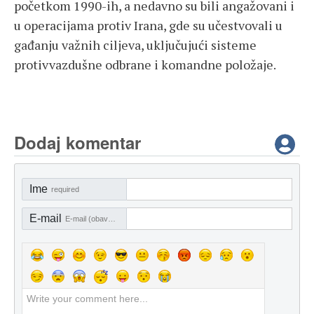
početkom 1990-ih, a nedavno su bili angažovani i
u operacijama protiv Irana, gde su učestvovali u
gađanju važnih ciljeva, uključujući sisteme
protivvazdušne odbrane i komandne položaje.
Dodaj komentar
Ime
required
E-mail
E-mail (obavezno)