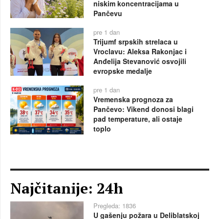
niskim koncentracijama u
Pančevu
pre 1 dan
Trijumf srpskih strelaca u
Vroclavu: Aleksa Rakonjac i
Anđelija Stevanović osvojili
evropske medalje
pre 1 dan
Vremenska prognoza za
Pančevo: Vikend donosi blagi
pad temperature, ali ostaje
toplo
Najčitanije: 24h
Pregleda: 1836
U gašenju požara u Deliblatskoj