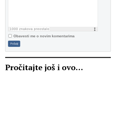
1000
znakova preostalo
Obavesti me o novim komentarima
Pošalji
Pročitajte još i ovo...