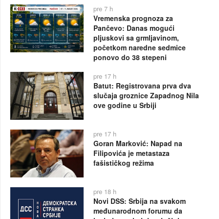
pre 7 h
Vremenska prognoza za
Pančevo: Danas mogući
pljuskovi sa grmljavinom,
početkom naredne sedmice
ponovo do 38 stepeni
pre 17 h
Batut: Registrovana prva dva
slučaja groznice Zapadnog Nila
ove godine u Srbiji
pre 17 h
Goran Marković: Napad na
Filipovića je metastaza
fašističkog režima
pre 18 h
Novi DSS: Srbija na svakom
međunarodnom forumu da