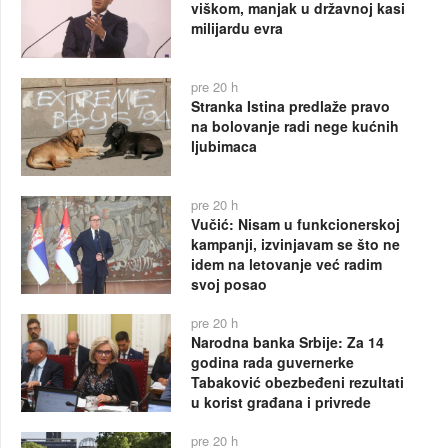
viškom, manjak u državnoj kasi
milijardu evra
pre 20 h
Stranka Istina predlaže pravo
na bolovanje radi nege kućnih
ljubimaca
pre 20 h
Vučić: Nisam u funkcionerskoj
kampanji, izvinjavam se što ne
idem na letovanje već radim
svoj posao
pre 20 h
Narodna banka Srbije: Za 14
godina rada guvernerke
Tabaković obezbeđeni rezultati
u korist građana i privrede
pre 20 h