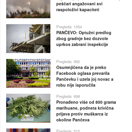
peščari angažovani svi
raspoloživi kapaciteti
Pregleda: 1054
PANČEVO: Optužni predlog
zbog gradnje bez dozvole
uprkos zabrani inspekcije
Pregleda: 992
Osumnjičena da je preko
Facebook oglasa prevarila
Pančevku i uzela joj novac a
robu nije isporučila
Pregleda: 698
Pronađeno više od 800 grama
marihuane, podneta krivična
prijava protiv muškarca iz
okoline Pančeva
Pregleda: 515