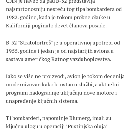
CNN je naveo da pad B-52 predstavlja
najsmrtonosniju nesreću tog tipa bombardera od
1982. godine, kada je tokom probne obuke u
Kaliforniji poginulo devet članova posade.
B-52 "Stratofortreš" je u operativnoj upotrebi od
1955. godine i jedan je od najstarijih aviona u
sastavu američkog Ratnog vazduhoplovstva.
Iako se više ne proizvodi, avion je tokom decenija
modernizovan kako bi ostao u službi, a aktuelni
programi nadogradnje uključuju nove motore i
unapređenje ključnih sistema.
Ti bombarderi, napominje Blumerg, imali su
ključnu ulogu u operaciji "Pustinjska oluja"