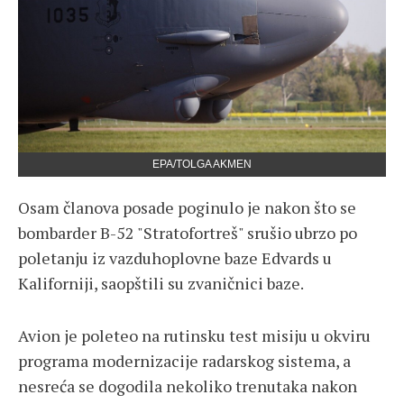
EPA/TOLGA AKMEN
Osam članova posade poginulo je nakon što se
bombarder B-52 "Stratofortreš" srušio ubrzo po
poletanju iz vazduhoplovne baze Edvards u
Kaliforniji, saopštili su zvaničnici baze.
Avion je poleteo na rutinsku test misiju u okviru
programa modernizacije radarskog sistema, a
nesreća se dogodila nekoliko trenutaka nakon