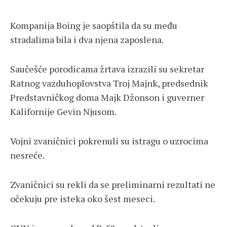
Kompanija Boing je saopštila da su među
stradalima bila i dva njena zaposlena.
Saučešće porodicama žrtava izrazili su sekretar
Ratnog vazduhoplovstva Troj Majnk, predsednik
Predstavničkog doma Majk Džonson i guverner
Kalifornije Gevin Njusom.
Vojni zvaničnici pokrenuli su istragu o uzrocima
nesreće.
Zvaničnici su rekli da se preliminarni rezultati ne
očekuju pre isteka oko šest meseci.