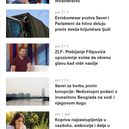
inostranstvu
pre 21 h
Evrokomesar poziva Savet i
Parlament da hitno deluju
protiv mreža krijumčara ljudi
pre 21 h
ZLF: Prebijanje Filipovića
upozorenje svima da okrenu
glavu kad vide nasilje
pre 21 h
Savet za borbu protiv
korupcije: Nedostupni podaci o
investitoru Beograda na vodi i
njegovom dugu
pre 1 dan
Kopriva najzastupljenija u
vazduhu, ambrozija i dalje u