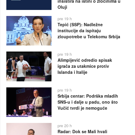
insistira na istini o zločinima u
Oluji
pre 19 h
Tepić (SSP): Nadležne
institucije da ispitaju
zloupotrebe u Telekomu Srbija
pre 19 h
Alimpijević odredio spisak
igrača za utakmice protiv
Islanda i Italije
pre 19 h
Srbija centar: Podrška mladih
SNS-u i dalje u padu, ono što
Vučić tvrdi je nemoguće
pre 20 h
Radar: Dok se Mali hvali