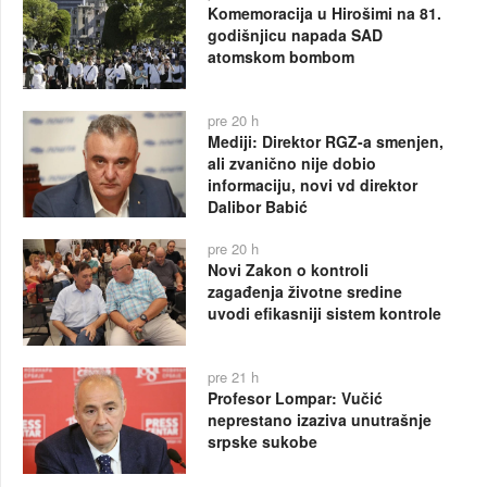
Komemoracija u Hirošimi na 81.
godišnjicu napada SAD
atomskom bombom
pre 20 h
Mediji: Direktor RGZ-a smenjen,
ali zvanično nije dobio
informaciju, novi vd direktor
Dalibor Babić
pre 20 h
Novi Zakon o kontroli
zagađenja životne sredine
uvodi efikasniji sistem kontrole
pre 21 h
Profesor Lompar: Vučić
neprestano izaziva unutrašnje
srpske sukobe