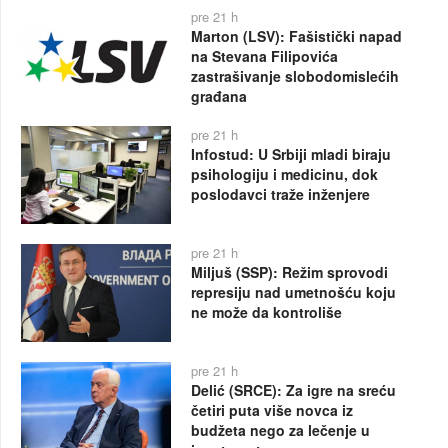
pre 21 h
Marton (LSV): Fašistički napad
na Stevana Filipovića
zastrašivanje slobodomislećih
građana
pre 21 h
Infostud: U Srbiji mladi biraju
psihologiju i medicinu, dok
poslodavci traže inženjere
pre 21 h
Miljuš (SSP): Režim sprovodi
represiju nad umetnošću koju
ne može da kontroliše
pre 21 h
Delić (SRCE): Za igre na sreću
četiri puta više novca iz
budžeta nego za lečenje u