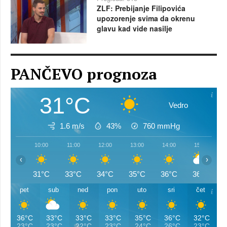
ZLF: Prebijanje Filipovića
upozorenje svima da okrenu
glavu kad vide nasilje
PANČEVO prognoza
31°C
Vedro
1.6 m/s
43%
760
mmHg
10:00
11:00
12:00
13:00
14:00
15:00
‹
›
31°C
33°C
34°C
35°C
36°C
36°C
pet
sub
ned
pon
uto
sri
čet
36°C
33°C
33°C
33°C
35°C
36°C
32°C
23°C
23°C
22°C
23°C
24°C
26°C
23°C