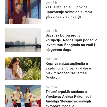
pre 17 h
ZLF: Prebijanje Filipovića
upozorenje svima da okrenu
glavu kad vide nasilje
pre 17 h
Savet za borbu protiv
korupcije: Nedostupni podaci o
investitoru Beograda na vodi i
njegovom dugu
pre 1 dan
Kopriva najzastupljenija u
vazduhu, ambrozija i dalje u
niskim koncentracijama u
Pančevu
pre 1 dan
Trijumf srpskih strelaca u
Vroclavu: Aleksa Rakonjac i
Anđelija Stevanović osvojili
evropske medalje