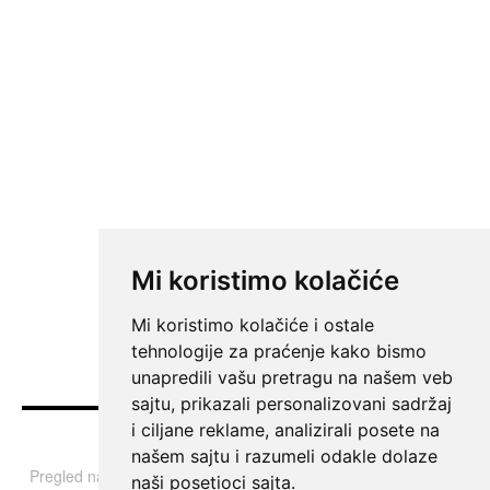
Mi koristimo kolačiće
Mi koristimo kolačiće i ostale
tehnologije za praćenje kako bismo
unapredili vašu pretragu na našem veb
sajtu, prikazali personalizovani sadržaj
i ciljane reklame, analizirali posete na
Vesti
našem sajtu i razumeli odakle dolaze
Pregled najvažnijih informacija i tema iz Srbije, regiona i sveta.
naši posetioci sajta.