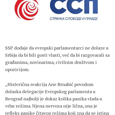
SSP dodaje da evropski parlamentarci ne dolaze u
Srbiju da bi bili gosti vlasti, već da bi razgovarali sa
građanima, novinarima, civilnim društvom i
opozicijom.
„Histerična reakcija Ane Brnabić povodom
dolaska delegacije Evropskog parlamenta u
Beograd najbolji je dokaz kolika panika vlada u
vrhu režima. Njena nervoza nije lična, ona je
refleks panike čitavog režima koji zna da se istina