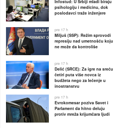
Infostud: U Srbiji mladi biraju
psihologiju i medicinu, dok
poslodavci traže inženjere
pre 17 h
Miljuš (SSP): Režim sprovodi
represiju nad umetnošću koju
ne može da kontroliše
pre 17 h
Delić (SRCE): Za igre na sreću
četiri puta više novca iz
budžeta nego za lečenje u
inostranstvu
pre 17 h
Evrokomesar poziva Savet i
Parlament da hitno deluju
protiv mreža krijumčara ljudi