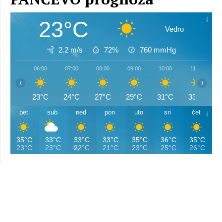
23°C
Vedro
2.2 m/s
72%
760
mmHg
06:00
07:00
08:00
09:00
10:00
11:00
‹
›
23°C
24°C
27°C
29°C
31°C
33°C
pet
sub
ned
pon
uto
sri
čet
35°C
33°C
33°C
33°C
35°C
36°C
35°C
23°C
23°C
22°C
21°C
23°C
25°C
26°C