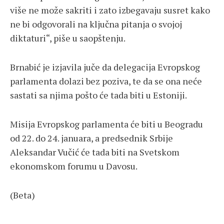
više ne može sakriti i zato izbegavaju susret kako
ne bi odgovorali na ključna pitanja o svojoj
diktaturi“, piše u saopštenju.
Brnabić je izjavila juče da delegacija Evropskog
parlamenta dolazi bez poziva, te da se ona neće
sastati sa njima pošto će tada biti u Estoniji.
Misija Evropskog parlamenta će biti u Beogradu
od 22. do 24. januara, a predsednik Srbije
Aleksandar Vučić će tada biti na Svetskom
ekonomskom forumu u Davosu.
(Beta)