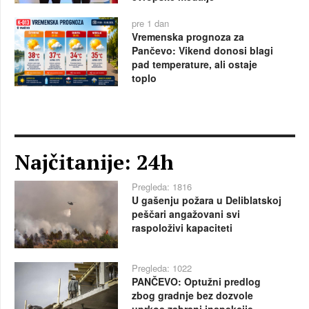
pre 1 dan
Vremenska prognoza za
Pančevo: Vikend donosi blagi
pad temperature, ali ostaje
toplo
Najčitanije: 24h
Pregleda: 1816
U gašenju požara u Deliblatskoj
peščari angažovani svi
raspoloživi kapaciteti
Pregleda: 1022
PANČEVO: Optužni predlog
zbog gradnje bez dozvole