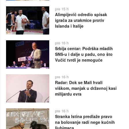
pre 15 h
Alimpijević odredio spisak
igrača za utakmice protiv
Islanda i Italije
pre 16 h
Srbija centar: Podrška mladih
SNS-u i dalje u padu, ono što
Vučić tvrdi je nemoguće
pre 16 h
Radar: Dok se Mali hvali
viškom, manjak u državnoj kasi
milijardu evra
pre 16 h
Stranka Istina predlaže pravo
na bolovanje radi nege kućnih
ljubimaca