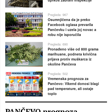
uprkos zabrani inspekcije
Pregleda: 967
Osumnjičena da je preko
Facebook oglasa prevarila
Pančevku i uzela joj novac a
robu nije isporučila
Pregleda: 690
Pronađeno više od 800 grama
marihuane, podneta krivična
prijava protiv muškarca iz
okoline Pančeva
Pregleda: 502
Vremenska prognoza za
Pančevo: Vikend donosi blagi
pad temperature, ali ostaje
toplo
PANČEVO prognoza