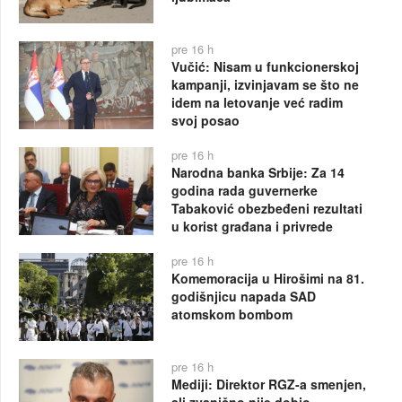
pre 16 h
Vučić: Nisam u funkcionerskoj
kampanji, izvinjavam se što ne
idem na letovanje već radim
svoj posao
pre 16 h
Narodna banka Srbije: Za 14
godina rada guvernerke
Tabaković obezbeđeni rezultati
u korist građana i privrede
pre 16 h
Komemoracija u Hirošimi na 81.
godišnjicu napada SAD
atomskom bombom
pre 16 h
Mediji: Direktor RGZ-a smenjen,