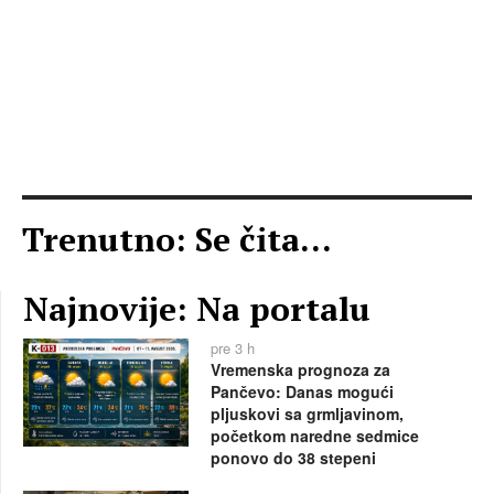
Trenutno: Se čita...
Najnovije: Na portalu
pre 3 h
Vremenska prognoza za
Pančevo: Danas mogući
pljuskovi sa grmljavinom,
početkom naredne sedmice
ponovo do 38 stepeni