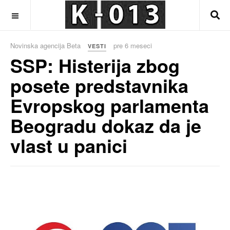
OFF CANVAS
Novinska agencija Beta
pre 6 meseci
VESTI
SSP: Histerija zbog
posete predstavnika
Evropskog parlamenta
Beogradu dokaz da je
vlast u panici