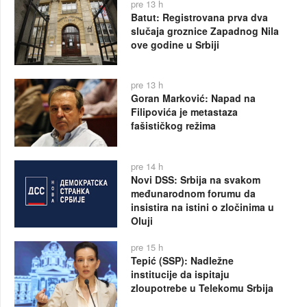
pre 13 h
Batut: Registrovana prva dva
slučaja groznice Zapadnog Nila
ove godine u Srbiji
pre 13 h
Goran Marković: Napad na
Filipovića je metastaza
fašističkog režima
pre 14 h
Novi DSS: Srbija na svakom
međunarodnom forumu da
insistira na istini o zločinima u
Oluji
pre 15 h
Tepić (SSP): Nadležne
institucije da ispitaju
zloupotrebe u Telekomu Srbija