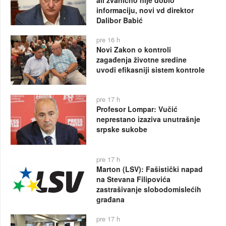
ali zvanično nije dobio
informaciju, novi vd direktor
Dalibor Babić
pre 16 h
Novi Zakon o kontroli
zagađenja životne sredine
uvodi efikasniji sistem kontrole
pre 17 h
Profesor Lompar: Vučić
neprestano izaziva unutrašnje
srpske sukobe
pre 17 h
Marton (LSV): Fašistički napad
na Stevana Filipovića
zastrašivanje slobodomislećih
građana
pre 17 h