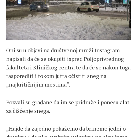
Oni su u objavi na društvenoj mreži Instagram
napisali da će se okupiti ispred Poljoprivrednog
fakulteta i Kliničkog centra te da će se nakon toga
rasporediti i tokom jutra očistiti sneg na
„najkritičnijim mestima“.
Pozvali su građane da im se pridruže i ponesu alat
za čišćenje snega.
„Hajde da zajedno pokažemo da brinemo jedni o