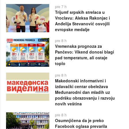
pre 7 h
Trijumf srpskih strelaca u
Vroclavu: Aleksa Rakonjac i
Anđelija Stevanović osvojili
evropske medalje
pre 8 h
Vremenska prognoza za
Pančevo: Vikend donosi blagi
pad temperature, ali ostaje
toplo
pre 8 h
Makedonski informativni i
izdavački centar obeležava
Međunarodni dan mladih uz
podršku obrazovanju i razvoju
novih veština
pre 8 h
Osumnjičena da je preko
Facebook oglasa prevarila