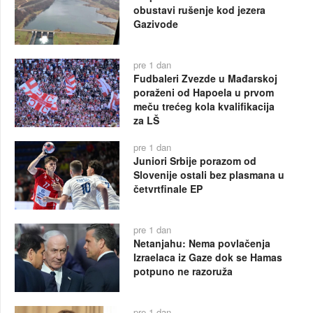
obustavi rušenje kod jezera
Gazivode
pre 1 dan
Fudbaleri Zvezde u Mađarskoj
poraženi od Hapoela u prvom
meču trećeg kola kvalifikacija
za LŠ
pre 1 dan
Juniori Srbije porazom od
Slovenije ostali bez plasmana u
četvrtfinale EP
pre 1 dan
Netanjahu: Nema povlačenja
Izraelaca iz Gaze dok se Hamas
potpuno ne razoruža
pre 1 dan