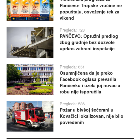
Pančevo: Tropske vrućine ne
popuštaju, osveženje tek za
vikend
Pregleda: 728
PANČEVO: Optužni predlog
zbog gradnje bez dozvole
uprkos zabrani inspekcije
Pregleda: 651
Osumnjičena da je preko
Facebook oglasa prevarila
Pančevku i uzela joj novac a
robu nije isporučila
Pregleda: 586
Požar u bivšoj šećerani u
Kovačici lokalizovan, nije bilo
povređenih