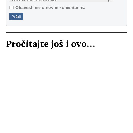
Obavesti me o novim komentarima
Pošalji
Pročitajte još i ovo...