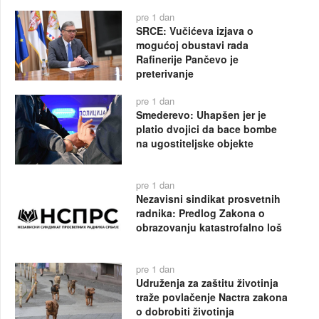
pre 1 dan
SRCE: Vučićeva izjava o
mogućoj obustavi rada
Rafinerije Pančevo je
preterivanje
pre 1 dan
Smederevo: Uhapšen jer je
platio dvojici da bace bombe
na ugostiteljske objekte
pre 1 dan
Nezavisni sindikat prosvetnih
radnika: Predlog Zakona o
obrazovanju katastrofalno loš
pre 1 dan
Udruženja za zaštitu životinja
traže povlačenje Nactra zakona
o dobrobiti životinja