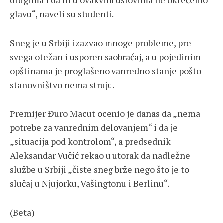
drugima i da ni u ovakvim uslovima ne okrećemo
glavu“, naveli su studenti.
Sneg je u Srbiji izazvao mnoge probleme, pre
svega otežan i usporen saobraćaj, a u pojedinim
opštinama je proglašeno vanredno stanje pošto
stanovništvo nema struju.
Premijer Đuro Macut ocenio je danas da „nema
potrebe za vanrednim delovanjem“ i da je
„situacija pod kontrolom“, a predsednik
Aleksandar Vučić rekao u utorak da nadležne
službe u Srbiji „čiste sneg brže nego što je to
slučaj u Njujorku, Vašingtonu i Berlinu“.
(Beta)