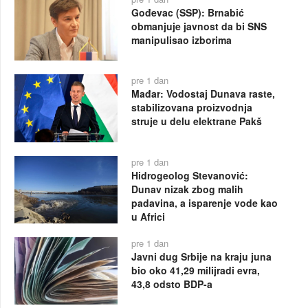
Gođevac (SSP): Brnabić
obmanjuje javnost da bi SNS
manipulisao izborima
pre 1 dan
Mađar: Vodostaj Dunava raste,
stabilizovana proizvodnja
struje u delu elektrane Pakš
pre 1 dan
Hidrogeolog Stevanović:
Dunav nizak zbog malih
padavina, a isparenje vode kao
u Africi
pre 1 dan
Javni dug Srbije na kraju juna
bio oko 41,29 milijradi evra,
43,8 odsto BDP-a