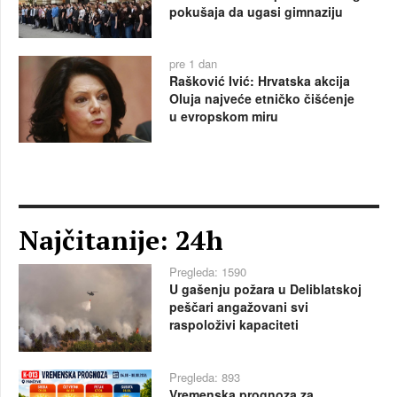
pokušaja da ugasi gimnaziju
pre 1 dan
Rašković Ivić: Hrvatska akcija
Oluja najveće etničko čišćenje
u evropskom miru
Najčitanije: 24h
Pregleda: 1590
U gašenju požara u Deliblatskoj
peščari angažovani svi
raspoloživi kapaciteti
Pregleda: 893
Vremenska prognoza za