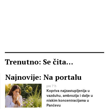
Trenutno: Se čita...
Najnovije: Na portalu
pre 7 h
Kopriva najzastupljenija u
vazduhu, ambrozija i dalje u
niskim koncentracijama u
Pančevu