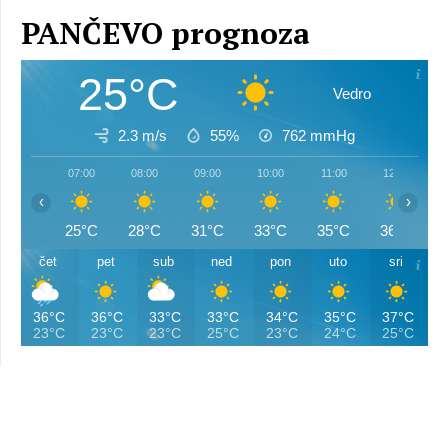
PANČEVO prognoza
25°C
Vedro
2.3 m/s
55%
762
mmHg
07:00
08:00
09:00
10:00
11:00
12:00
‹
›
25°C
28°C
31°C
33°C
35°C
36°C
čet
pet
sub
ned
pon
uto
sri
36°C
36°C
33°C
33°C
34°C
35°C
37°C
23°C
23°C
23°C
25°C
23°C
24°C
25°C