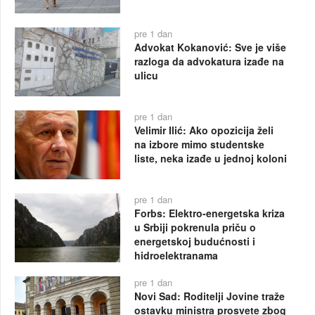
pre 1 dan
Advokat Kokanović: Sve je više
razloga da advokatura izađe na
ulicu
pre 1 dan
Velimir Ilić: Ako opozicija želi
na izbore mimo studentske
liste, neka izađe u jednoj koloni
pre 1 dan
Forbs: Elektro-energetska kriza
u Srbiji pokrenula priču o
energetskoj budućnosti i
hidroelektranama
pre 1 dan
Novi Sad: Roditelji Jovine traže
ostavku ministra prosvete zbog