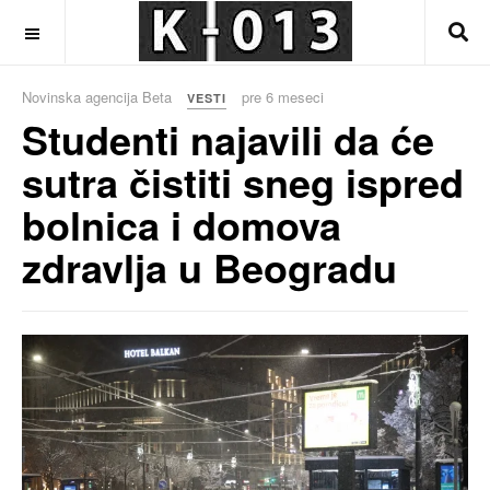
OFF CANVAS
Novinska agencija Beta
pre 6 meseci
VESTI
Studenti najavili da će
sutra čistiti sneg ispred
bolnica i domova
zdravlja u Beogradu