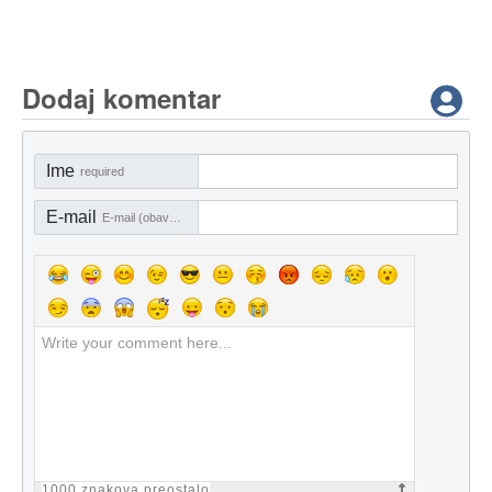
Dodaj komentar
Ime
required
E-mail
E-mail (obavezno)
1000
znakova preostalo