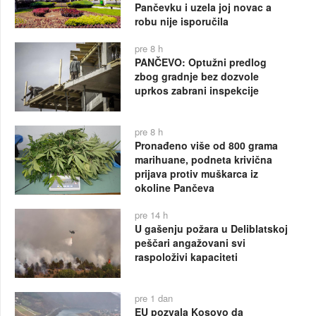
Pančevku i uzela joj novac a
robu nije isporučila
pre 8 h
PANČEVO: Optužni predlog
zbog gradnje bez dozvole
uprkos zabrani inspekcije
pre 8 h
Pronađeno više od 800 grama
marihuane, podneta krivična
prijava protiv muškarca iz
okoline Pančeva
pre 14 h
U gašenju požara u Deliblatskoj
peščari angažovani svi
raspoloživi kapaciteti
pre 1 dan
EU pozvala Kosovo da