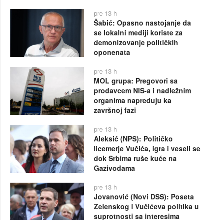
pre 13 h
Šabić: Opasno nastojanje da
se lokalni mediji koriste za
demonizovanje političkih
oponenata
pre 13 h
MOL grupa: Pregovori sa
prodavcem NIS-a i nadležnim
organima napreduju ka
završnoj fazi
pre 13 h
Aleksić (NPS): Političko
licemerje Vučića, igra i veseli se
dok Srbima ruše kuće na
Gazivodama
pre 13 h
Jovanović (Novi DSS): Poseta
Zelenskog i Vučićeva politika u
suprotnosti sa interesima