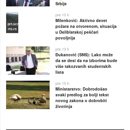
Srbije
pre 13 h
Milenković: Aktivno devet
prt.scr
požara na otvorenom, situacija
rts.rs
u Deliblatskoj peščari
povoljnija
pre 13 h
Đukanović (SNS): Lako može
da se desi da na izborima bude
više takozvanih studentskih
lista
pre 13 h
Ministarstvo: Dobrodošao
svaki predlog za bolji tekst
novog zakona o dobrobiti
životinja