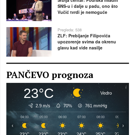
SNS-u i dalje u padu, ono što
Vučić tvrdi je nemoguće
Pregleda: 538
ZLF: Prebijanje Filipovića
upozorenje svima da okrenu
glavu kad vide nasilje
PANČEVO prognoza
23°C
Vedro
2.9 m/s
70%
761
mmHg
04:00
05:00
06:00
07:00
08:00
09:00
‹
›
23°C
23°C
23°C
24°C
25°C
27°C