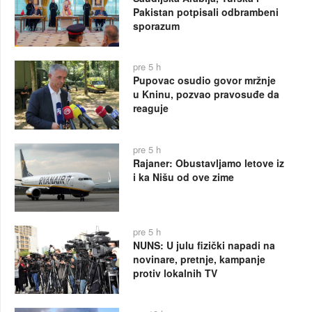
Pakistan potpisali odbrambeni
sporazum
pre 5 h
Pupovac osudio govor mržnje
u Kninu, pozvao pravosuđe da
reaguje
pre 5 h
Rajaner: Obustavljamo letove iz
i ka Nišu od ove zime
pre 5 h
NUNS: U julu fizički napadi na
novinare, pretnje, kampanje
protiv lokalnih TV