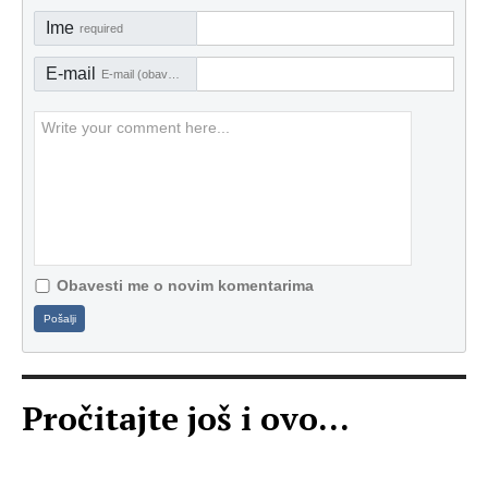
Ime
required
E-mail
E-mail (obavezno)
Obavesti me o novim komentarima
Pošalji
Pročitajte još i ovo...