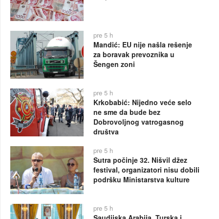
pre 5 h
Mandić: EU nije našla rešenje
za boravak prevoznika u
Šengen zoni
pre 5 h
Krkobabić: Nijedno veće selo
ne sme da bude bez
Dobrovoljnog vatrogasnog
društva
pre 5 h
Sutra počinje 32. Nišvil džez
festival, organizatori nisu dobili
podršku Ministarstva kulture
pre 5 h
Saudijska Arabija, Turska i