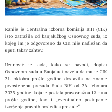
Ranije je Centralna izborna komisija BiH (CIK)
isto zatražila od banjalučkog Osnovnog suda, iz
kojeg im je odgovoreno da CIK nije nadležan da
uputi takav zahtev.
Uzunović je sada, kako se navodi, dopisu
Osnovnom sudu u Banjaluci navela da mu je CIK
21. oktobra prošle godine dostavila na znanje
prvostepenu presudu Suda BiH od 26. februara
2025. godine, koja je postala pravosnažna 12. juna
prošle godine, kao i „eventualno postupanje
izvršenja pravnih posledica presude“.