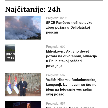
Najčitanije: 24h
Pregleda: 3202
SRCE Pančevo traži ostavke
zbog požara u Deliblatskoj
peščari
Pregleda: 600
Milenković: Aktivno devet
prt.scr
požara na otvorenom, situacija
rts.rs
u Deliblatskoj peščari
povoljnija
Pregleda: 587
Vučić: Nisam u funkcionerskoj
kampanji, izvinjavam se što ne
idem na letovanje već radim
svoj posao
Pregleda: 557
Srbija centar: Podrška mladih