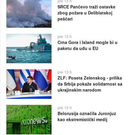
pre 13 h
SRCE Pančevo traži ostavke
zbog požara u Deliblatskoj
peščari
pre 13 h
Crna Gora i Island mogle bi u
paketu da uđu u EU
pre 13 h
ZLF: Poseta Zelenskog - prilika
da Srbija pokaže solidarnost sa
ukrajinskim narodom
pre 13 h
Belorusija označila Juronjuz
kao ekstremistički medij