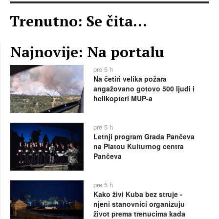
Trenutno: Se čita...
Najnovije: Na portalu
pre 5 h
Na četiri velika požara
angažovano gotovo 500 ljudi i
helikopteri MUP-a
pre 5 h
Letnji program Grada Pančeva
na Platou Kulturnog centra
Pančeva
pre 5 h
Kako živi Kuba bez struje -
njeni stanovnici organizuju
život prema trenucima kada