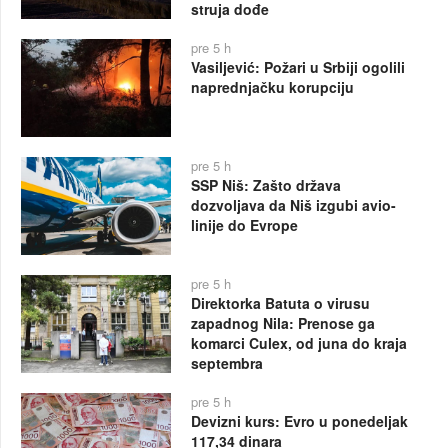
struja dođe
pre 5 h
Vasiljević: Požari u Srbiji ogolili
naprednjačku korupciju
pre 5 h
SSP Niš: Zašto država
dozvoljava da Niš izgubi avio-
linije do Evrope
pre 5 h
Direktorka Batuta o virusu
zapadnog Nila: Prenose ga
komarci Culex, od juna do kraja
septembra
pre 5 h
Devizni kurs: Evro u ponedeljak
117,34 dinara