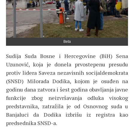
Beta
Sudija Suda Bosne i Hercegovine (BiH) Sena
Uzunović, koja je donela prvostepenu presudu
protiv lidera Saveza nezavisnih socijaldemokrata
(SNSD) Milorada Dodika, kojom je osuđen na
godinu dana zatvora i šest godina obavljanja javne
funkcije zbog neizvršavanja odluka visokog
predstavnika, zatražila je od Osnovnog suda u
Banjaluci da Dodika izbrišu iz registra kao
predsednika SNSD-a.