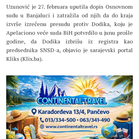
Uzunović je 27. februara uputila dopis Osnovnom
sudu u Banjaluci i zatražila od njih da do kraja
izvrše izrečenu presudu protiv Dodika, koju je
Apelaciono veće suda BiH potvrdilo u junu prošle
godine, da Dodika izbrišu iz registra kao
predsednika SNSD-a, objavio je sarajevski portal
Kliks (Klix.ba).