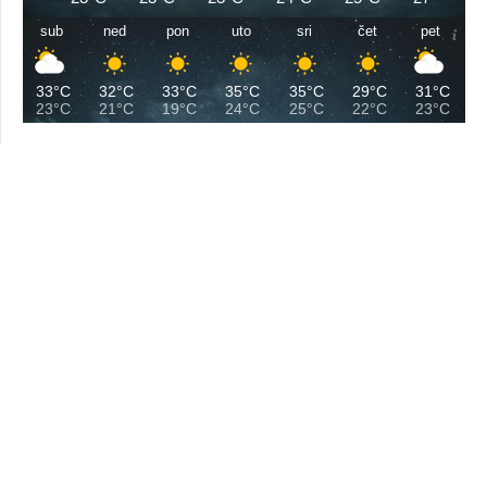
sub
ned
pon
uto
sri
čet
pet
33°C
32°C
33°C
35°C
35°C
29°C
31°C
23°C
21°C
19°C
24°C
25°C
22°C
23°C