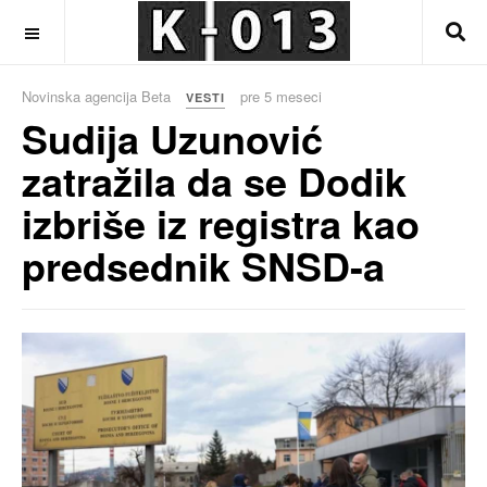
OFF CANVAS
Novinska agencija Beta
pre 5 meseci
VESTI
Sudija Uzunović
zatražila da se Dodik
izbriše iz registra kao
predsednik SNSD-a