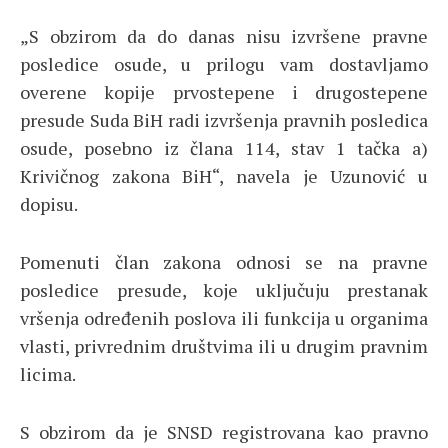
„S obzirom da do danas nisu izvršene pravne
posledice osude, u prilogu vam dostavljamo
overene kopije prvostepene i drugostepene
presude Suda BiH radi izvršenja pravnih posledica
osude, posebno iz člana 114, stav 1 tačka a)
Krivičnog zakona BiH“, navela je Uzunović u
dopisu.
Pomenuti član zakona odnosi se na pravne
posledice presude, koje uključuju prestanak
vršenja određenih poslova ili funkcija u organima
vlasti, privrednim društvima ili u drugim pravnim
licima.
S obzirom da je SNSD registrovana kao pravno