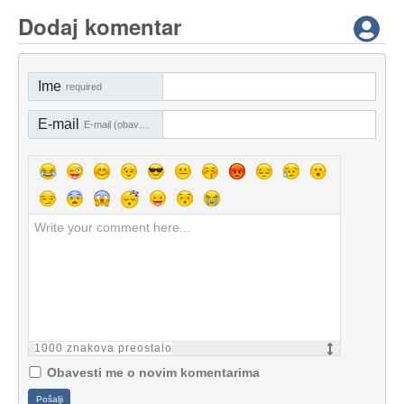
Dodaj komentar
Ime
required
E-mail
E-mail (obavezno)
1000
znakova preostalo
Obavesti me o novim komentarima
Pošalji