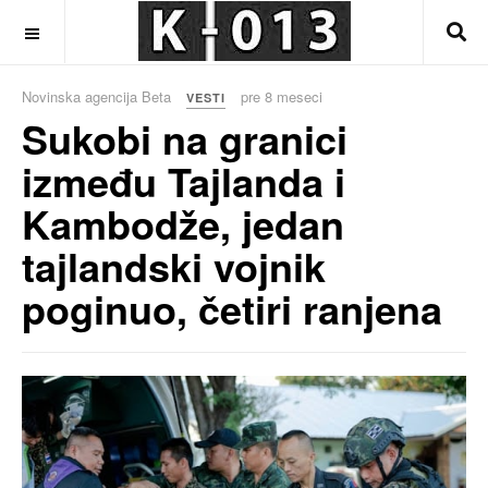
OFF CANVAS
Novinska agencija Beta
pre 8 meseci
VESTI
Sukobi na granici
između Tajlanda i
Kambodže, jedan
tajlandski vojnik
poginuo, četiri ranjena