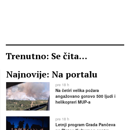
Trenutno: Se čita...
Najnovije: Na portalu
pre 18 h
Na četiri velika požara
angažovano gotovo 500 ljudi i
helikopteri MUP-a
pre 18 h
Letnji program Grada Pančeva