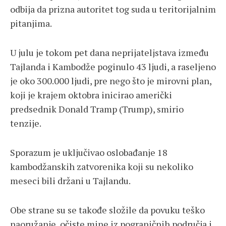
odbija da prizna autoritet tog suda u teritorijalnim
pitanjima.
U julu je tokom pet dana neprijateljstava između
Tajlanda i Kambodže poginulo 43 ljudi, a raseljeno
je oko 300.000 ljudi, pre nego što je mirovni plan,
koji je krajem oktobra inicirao američki
predsednik Donald Tramp (Trump), smirio
tenzije.
Sporazum je uključivao oslobađanje 18
kambodžanskih zatvorenika koji su nekoliko
meseci bili držani u Tajlandu.
Obe strane su se takođe složile da povuku teško
naoružanje, očiste mine iz pograničnih područja i