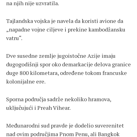
na njih nije uzvratila.
Tajlandska vojska je navela da koristi avione da
„napadne vojne ciljeve i prekine kambodžansku
vatru“.
Dve susedne zemlje jugoistočne Azije imaju
dugogodišnji spor oko demarkacije delova granice
duge 800 kilometara, određene tokom francuske
kolonijalne ere.
Sporna područja sadrže nekoliko hramova,
uključujući i Preah Vihear.
Međunarodni sud pravde je dodelio suverenitet
nad ovim područjima Pnom Penu, ali Bangkok