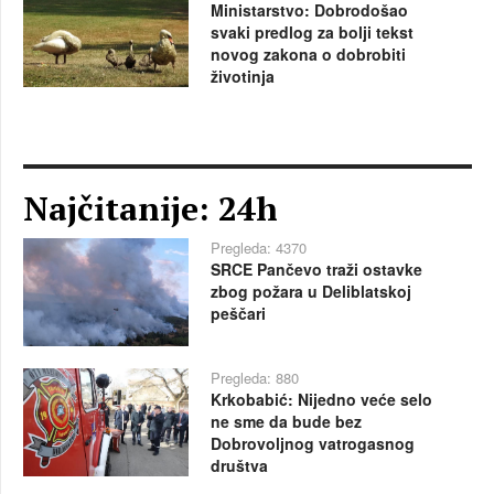
Ministarstvo: Dobrodošao
svaki predlog za bolji tekst
novog zakona o dobrobiti
životinja
Najčitanije: 24h
Pregleda: 4370
SRCE Pančevo traži ostavke
zbog požara u Deliblatskoj
peščari
Pregleda: 880
Krkobabić: Nijedno veće selo
ne sme da bude bez
Dobrovoljnog vatrogasnog
društva