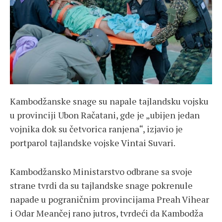
Kambodžanske snage su napale tajlandsku vojsku
u provinciji Ubon Račatani, gde je „ubijen jedan
vojnika dok su četvorica ranjena“, izjavio je
portparol tajlandske vojske Vintai Suvari.
Kambodžansko Ministarstvo odbrane sa svoje
strane tvrdi da su tajlandske snage pokrenule
napade u pograničnim provincijama Preah Vihear
i Odar Meančej rano jutros, tvrdeći da Kambodža