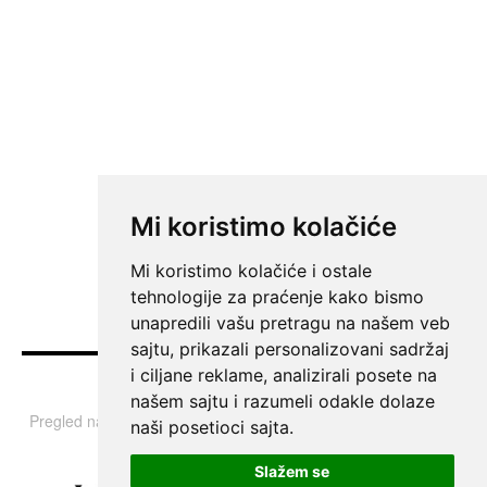
Mi koristimo kolačiće
Mi koristimo kolačiće i ostale
tehnologije za praćenje kako bismo
unapredili vašu pretragu na našem veb
sajtu, prikazali personalizovani sadržaj
i ciljane reklame, analizirali posete na
Vesti
našem sajtu i razumeli odakle dolaze
Pregled najvažnijih informacija i tema iz Srbije, regiona i sveta.
naši posetioci sajta.
Slažem se