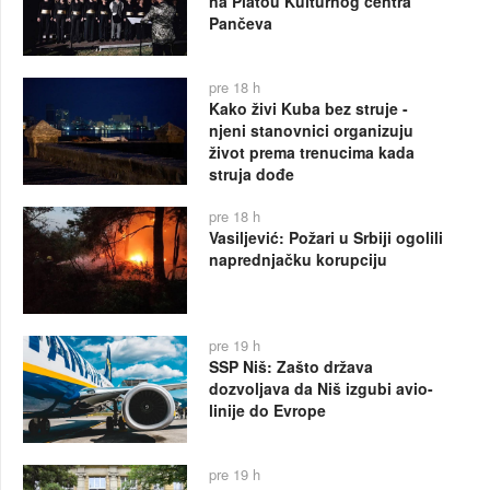
na Platou Kulturnog centra
Pančeva
pre 18 h
Kako živi Kuba bez struje -
njeni stanovnici organizuju
život prema trenucima kada
struja dođe
pre 18 h
Vasiljević: Požari u Srbiji ogolili
naprednjačku korupciju
pre 19 h
SSP Niš: Zašto država
dozvoljava da Niš izgubi avio-
linije do Evrope
pre 19 h