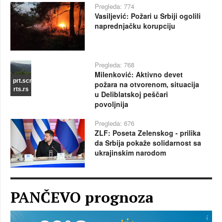
Pregleda: 774
Vasiljević: Požari u Srbiji ogolili
naprednjačku korupciju
Pregleda: 768
Milenković: Aktivno devet
prt.scr
požara na otvorenom, situacija
rts.rs
u Deliblatskoj peščari
povoljnija
Pregleda: 676
ZLF: Poseta Zelenskog - prilika
da Srbija pokaže solidarnost sa
ukrajinskim narodom
PANČEVO prognoza