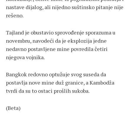
nastave dijalog, ali nijedno suštinsko pitanje nije
rešeno.
Tajland je obustavio sprovođenje sporazuma u ​​
novembru, navodeći da je eksplozija jedne
nedavno postavljene mine povredila četiri
njegova vojnika.
Bangkok redovno optužuje svog suseda da
postavlja nove mine duž granice, a Kambodža
tvrdi da su to ostaci prošlih sukoba.
(Beta)