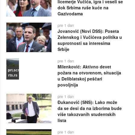
licemerje Vučića, igra i veseli se
dok Srbima ruše kuće na
Gazivodama
pre 1 dan
Jovanović (Novi DSS): Poseta
Zelenskog i Vučićeva politika u
suprotnosti sa interesima
Srbije
pre 1 dan
Milenković: Aktivno devet
prt.scr
požara na otvorenom, situacija
rts.rs
u Deliblatskoj peščari
povoljnija
pre 1 dan
Đukanović (SNS): Lako može
da se desi da na izborima bude
više takozvanih studentskih
lista
pre 1 dan