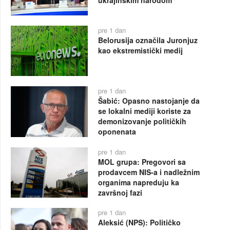
ukrajinskim narodom
pre 1 dan
Belorusija označila Juronjuz
kao ekstremistički medij
pre 1 dan
Šabić: Opasno nastojanje da
se lokalni mediji koriste za
demonizovanje političkih
oponenata
pre 1 dan
MOL grupa: Pregovori sa
prodavcem NIS-a i nadležnim
organima napreduju ka
završnoj fazi
pre 1 dan
Aleksić (NPS): Političko