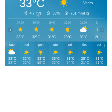
33°C
Vedro
4.7 m/s
33%
761
mmHg
17:00
18:00
19:00
20:00
21:00
22:00
‹
›
33°C
32°C
31°C
29°C
28°C
28°C
sub
ned
pon
uto
sri
čet
pet
33°C
32°C
33°C
35°C
31°C
28°C
31°C
23°C
22°C
19°C
22°C
24°C
21°C
21°C