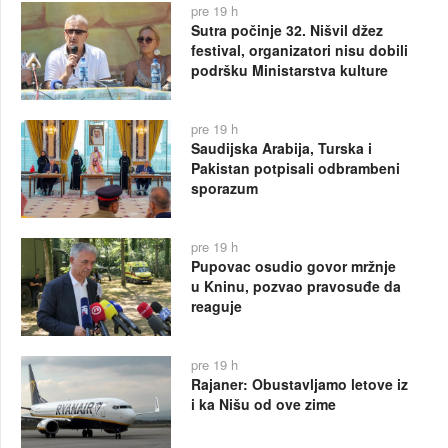
pre 19 h
Sutra počinje 32. Nišvil džez
festival, organizatori nisu dobili
podršku Ministarstva kulture
pre 19 h
Saudijska Arabija, Turska i
Pakistan potpisali odbrambeni
sporazum
pre 19 h
Pupovac osudio govor mržnje
u Kninu, pozvao pravosuđe da
reaguje
pre 19 h
Rajaner: Obustavljamo letove iz
i ka Nišu od ove zime