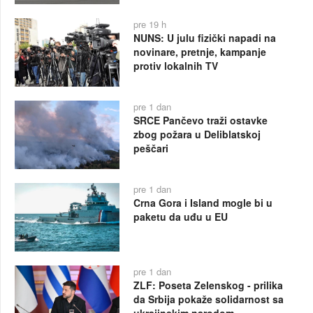
pre 19 h
NUNS: U julu fizički napadi na
novinare, pretnje, kampanje
protiv lokalnih TV
pre 1 dan
SRCE Pančevo traži ostavke
zbog požara u Deliblatskoj
peščari
pre 1 dan
Crna Gora i Island mogle bi u
paketu da uđu u EU
pre 1 dan
ZLF: Poseta Zelenskog - prilika
da Srbija pokaže solidarnost sa