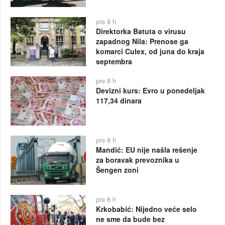
pre 8 h
Direktorka Batuta o virusu
zapadnog Nila: Prenose ga
komarci Culex, od juna do kraja
septembra
pre 8 h
Devizni kurs: Evro u ponedeljak
117,34 dinara
pre 8 h
Mandić: EU nije našla rešenje
za boravak prevoznika u
Šengen zoni
pre 8 h
Krkobabić: Nijedno veće selo
ne sme da bude bez