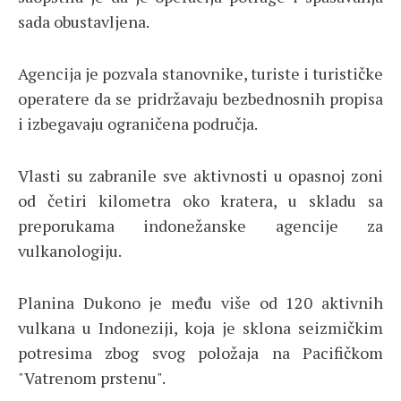
sada obustavljena.
Agencija je pozvala stanovnike, turiste i turističke
operatere da se pridržavaju bezbednosnih propisa
i izbegavaju ograničena područja.
Vlasti su zabranile sve aktivnosti u opasnoj zoni
od četiri kilometra oko kratera, u skladu sa
preporukama indonežanske agencije za
vulkanologiju.
Planina Dukono je među više od 120 aktivnih
vulkana u Indoneziji, koja je sklona seizmičkim
potresima zbog svog položaja na Pacifičkom
"Vatrenom prstenu".