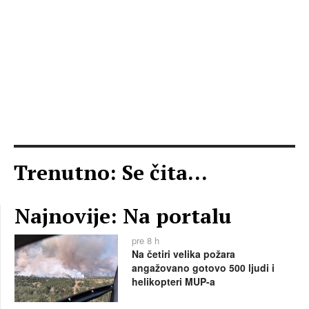
Trenutno: Se čita...
Najnovije: Na portalu
pre 8 h
Na četiri velika požara
angažovano gotovo 500 ljudi i
helikopteri MUP-a