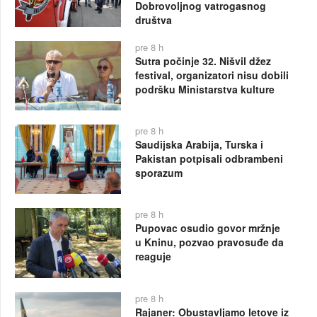
Dobrovoljnog vatrogasnog
društva
pre 8 h
Sutra počinje 32. Nišvil džez
festival, organizatori nisu dobili
podršku Ministarstva kulture
pre 8 h
Saudijska Arabija, Turska i
Pakistan potpisali odbrambeni
sporazum
pre 8 h
Pupovac osudio govor mržnje
u Kninu, pozvao pravosuđe da
reaguje
pre 8 h
Rajaner: Obustavljamo letove iz