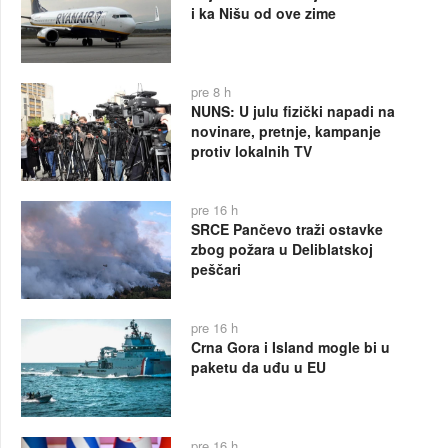
i ka Nišu od ove zime
pre 8 h
NUNS: U julu fizički napadi na
novinare, pretnje, kampanje
protiv lokalnih TV
pre 16 h
SRCE Pančevo traži ostavke
zbog požara u Deliblatskoj
peščari
pre 16 h
Crna Gora i Island mogle bi u
paketu da uđu u EU
pre 16 h