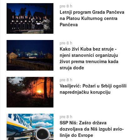
pre 8 h
Letnji program Grada Pančeva
na Platou Kulturnog centra
Pančeva
pre 8 h
Kako živi Kuba bez struje -
njeni stanovnici organizuju
život prema trenucima kada
struja dođe
pre 8 h
Vasiljević: Požari u Srbiji ogolili
naprednjačku korupciju
pre 8 h
SSP Niš: Zašto država
dozvoljava da Niš izgubi avio-
linije do Evrope