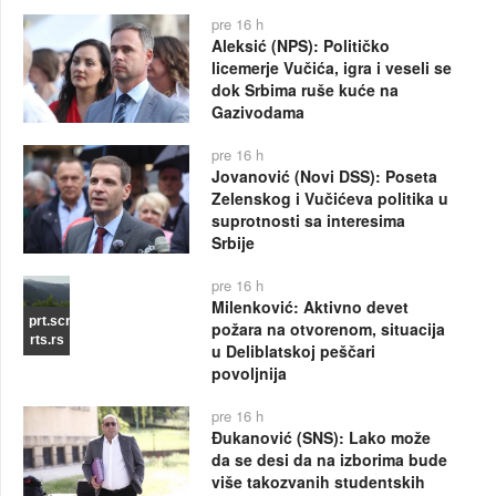
pre 16 h
Aleksić (NPS): Političko
licemerje Vučića, igra i veseli se
dok Srbima ruše kuće na
Gazivodama
pre 16 h
Jovanović (Novi DSS): Poseta
Zelenskog i Vučićeva politika u
suprotnosti sa interesima
Srbije
pre 16 h
Milenković: Aktivno devet
prt.scr
požara na otvorenom, situacija
rts.rs
u Deliblatskoj peščari
povoljnija
pre 16 h
Đukanović (SNS): Lako može
da se desi da na izborima bude
više takozvanih studentskih