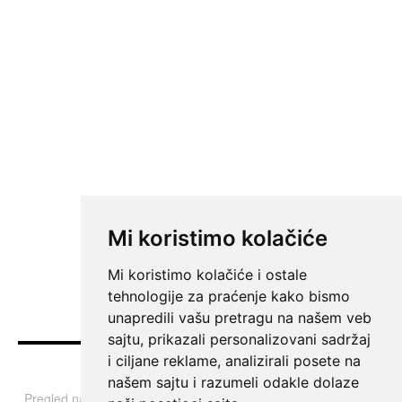
Mi koristimo kolačiće
Mi koristimo kolačiće i ostale
tehnologije za praćenje kako bismo
unapredili vašu pretragu na našem veb
sajtu, prikazali personalizovani sadržaj
i ciljane reklame, analizirali posete na
Vesti
našem sajtu i razumeli odakle dolaze
Pregled najvažnijih informacija i tema iz Srbije, regiona i sveta.