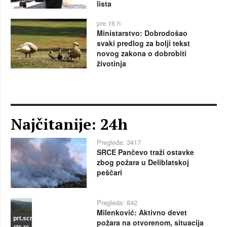
lista
pre 16 h
Ministarstvo: Dobrodošao
svaki predlog za bolji tekst
novog zakona o dobrobiti
životinja
Najčitanije: 24h
Pregleda: 3417
SRCE Pančevo traži ostavke
zbog požara u Deliblatskoj
peščari
Pregleda: 642
Milenković: Aktivno devet
prt.scr
požara na otvorenom, situacija