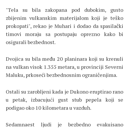
"Tela su bila zakopana pod dubokim, gusto
zbijenim vulkanskim materijalom koji je teško
prokopati", rekao je Muhari i dodao da spasilački
timovi moraju sa postupaju oprezno kako bi
osigurali bezbednost.
Dvojica su bila među 20 planinara koji su krenuli
na vulkan visok 1.355 metara, u provinciji Severni
Maluku, prkoseći bezbednosnim ograničenjima.
Ostali su zarobljeni kada je Dukono eruptirao rano
u petak, izbacujući gust stub pepela koji se
podigao oko 10 kilometara u vazduh.
Sedamnaest ljudi je bezbedno evakuisano