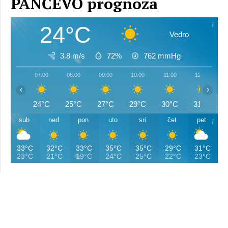
PANČEVO prognoza
24°C
Vedro
3.8 m/s
72%
762
mmHg
07:00
08:00
09:00
10:00
11:00
12:00
‹
›
24°C
25°C
27°C
29°C
30°C
31°C
sub
ned
pon
uto
sri
čet
pet
33°C
32°C
33°C
35°C
35°C
29°C
31°C
23°C
21°C
19°C
24°C
25°C
22°C
23°C