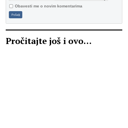
Obavesti me o novim komentarima
Pošalji
Pročitajte još i ovo...