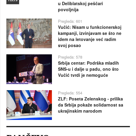
rts.rs
u Deliblatskoj peščari
povoljnija
Pregleda: 601
Vučić: Nisam u funkcionerskoj
kampanji, izvinjavam se što ne
idem na letovanje već radim
svoj posao
Pregleda: 578
Srbija centar: Podrška mladih
SNS-u i dalje u padu, ono što
Vučić tvrdi je nemoguće
Pregleda: 554
ZLF: Poseta Zelenskog - prilika
da Srbija pokaže solidarnost sa
ukrajinskim narodom