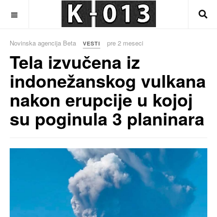
OFF CANVAS
Novinska agencija Beta
pre 2 meseci
VESTI
Tela izvučena iz
indonežanskog vulkana
nakon erupcije u kojoj
su poginula 3 planinara