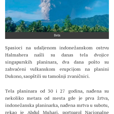
Beta
Spasioci na udaljenom indonežanskom ostrvu
Halmahera našli su danas tela dvojice
singapurskih planinara, dva dana pošto su
zahvaćeni vulkanskom erupcijom na planini
Dukono, saopštili su tamošnji zvaničnici.
Tela planinara od 30 i 27 godina, nađena su
nekoliko metara od mesta gde je prva žrtva,
indonežanska planinarka, nađena mrtva u subotu,
rekao je Abdul Muhari, portparol Nacionalne