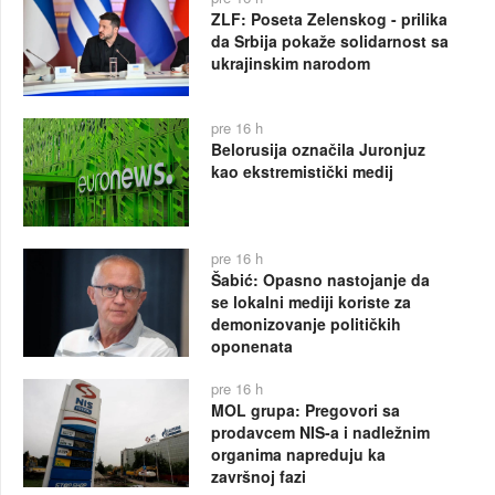
ZLF: Poseta Zelenskog - prilika
da Srbija pokaže solidarnost sa
ukrajinskim narodom
pre 16 h
Belorusija označila Juronjuz
kao ekstremistički medij
pre 16 h
Šabić: Opasno nastojanje da
se lokalni mediji koriste za
demonizovanje političkih
oponenata
pre 16 h
MOL grupa: Pregovori sa
prodavcem NIS-a i nadležnim
organima napreduju ka
završnoj fazi