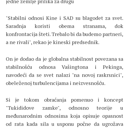
jedne zemlje prilika za drugu
"Stabilni odnosi Kine i SAD su blagodet za svet.
Saradnja koristi obema stranama, dok
konfrontacija šteti. Trebalo bi da budemo partneri,
a ne rivali", rekao je kineski predsednik.
On je dodao da je globalna stabilnost povezana sa
stabilnošću odnosa Vašingtona i Pekinga,
navodeći da se svet nalazi "na novoj raskrsnici",
obeleženoj turbulencijama i neizvesnošću.
Si je tokom obraćanja pomenuo i koncept
"Tukididove zamke", odnosno teorije u
međunarodnim odnosima koja opisuje opasnost
od rata kada sila u usponu počne da ugrožava