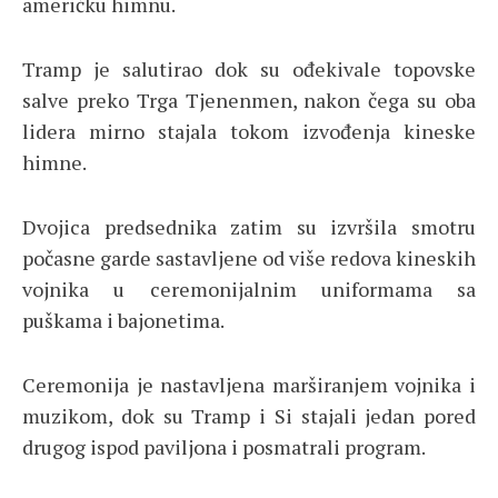
američku himnu.
Tramp je salutirao dok su ođekivale topovske
salve preko Trga Tjenenmen, nakon čega su oba
lidera mirno stajala tokom izvođenja kineske
himne.
Dvojica predsednika zatim su izvršila smotru
počasne garde sastavljene od više redova kineskih
vojnika u ceremonijalnim uniformama sa
puškama i bajonetima.
Ceremonija je nastavljena marširanjem vojnika i
muzikom, dok su Tramp i Si stajali jedan pored
drugog ispod paviljona i posmatrali program.