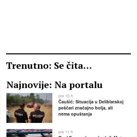
Trenutno: Se čita...
Najnovije: Na portalu
pre 10 h
Čaušić: Situacija u Deliblatskoj
peščari značajno bolja, ali
nema opuštanja
pre 11 h