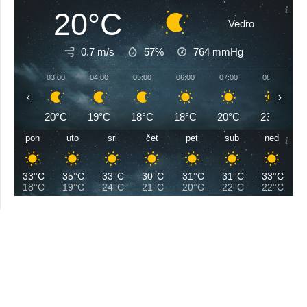
20°C
Vedro
0.7 m/s
57%
764
mmHg
03:00
04:00
05:00
06:00
07:00
08:00
‹
›
20°C
19°C
18°C
18°C
20°C
23°C
pon
uto
sri
čet
pet
sub
ned
33°C
35°C
33°C
30°C
31°C
31°C
33°C
18°C
19°C
24°C
21°C
20°C
22°C
22°C