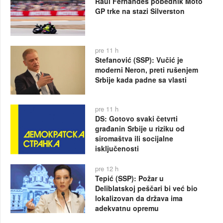
Raul Fernandes pobednik Moto
GP trke na stazi Silverston
pre 11 h
Stefanović (SSP): Vučić je
moderni Neron, preti rušenjem
Srbije kada padne sa vlasti
pre 11 h
DS: Gotovo svaki četvrti
građanin Srbije u riziku od
siromaštva ili socijalne
isključenosti
pre 12 h
Tepić (SSP): Požar u
Deliblatskoj peščari bi već bio
lokalizovan da država ima
adekvatnu opremu