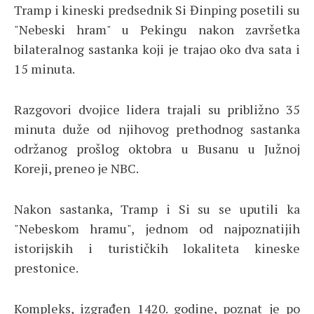
Tramp i kineski predsednik Si Đinping posetili su
"Nebeski hram" u Pekingu nakon završetka
bilateralnog sastanka koji je trajao oko dva sata i
15 minuta.
Razgovori dvojice lidera trajali su približno 35
minuta duže od njihovog prethodnog sastanka
održanog prošlog oktobra u Busanu u Južnoj
Koreji, preneo je NBC.
Nakon sastanka, Tramp i Si su se uputili ka
"Nebeskom hramu", jednom od najpoznatijih
istorijskih i turističkih lokaliteta kineske
prestonice.
Kompleks, izgrađen 1420. godine, poznat je po