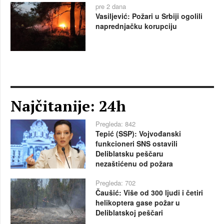
pre 2 dana
Vasiljević: Požari u Srbiji ogolili
naprednjačku korupciju
Najčitanije: 24h
Pregleda: 842
Tepić (SSP): Vojvođanski
funkcioneri SNS ostavili
Deliblatsku peščaru
nezaštićenu od požara
Pregleda: 702
Čaušić: Više od 300 ljudi i četiri
helikoptera gase požar u
Deliblatskoj peščari