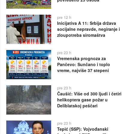
pre 12 h
Inicijativa A 11: Srbija država
socijalne nepravde, negiranje i
zloupotreba siromaštva
pre 23 h
Vremenska prognoza za
Pančevo: Sunčano i toplo
vreme, najviše 37 stepeni
pre 23 h
Čaušić: Više od 300 ljudi i četiri
helikoptera gase požar u
Deliblatskoj peščari
pre 23 h
Tepić (SSP): Vojvođanski