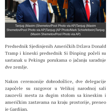
Tanjug (Maxim (Shemetov/Pool Photo via AP)Tanjug (Maxim
Shemetov/Pool Photo via AP)Tanjug (AP Photo/Mark Schiefelbein)Tanjug
(Maxim Shemetov/Pool Photo via AP)
Predsednik Sjedinjenih Američkih Država Donald
Tramp i kineski predsednik Si Đinping počeli su
sastanak u Pekingu porukama o jačanju saradnje
dve zemlje.
Nakon ceremonije dobrodošlice, dve delegacije
započele su razgovor u Velikoj narodnoj sali
zauzevši mesta za dugim stolom sa kineskim i
američkim zastavama na kraju prostorije, preneo
je Gardijan.