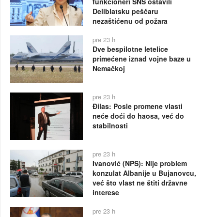
funkcioneri SNS ostavili
Deliblatsku peščaru
nezaštićenu od požara
pre 23 h
Dve bespilotne letelice
primećene iznad vojne baze u
Nemačkoj
pre 23 h
Đilas: Posle promene vlasti
neće doći do haosa, već do
stabilnosti
pre 23 h
Ivanović (NPS): Nije problem
konzulat Albanije u Bujanovcu,
već što vlast ne štiti državne
interese
pre 23 h