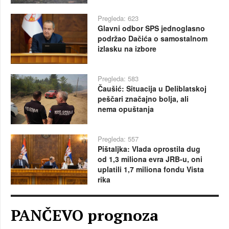
Pregleda: 623
Glavni odbor SPS jednoglasno
podržao Dačića o samostalnom
izlasku na izbore
Pregleda: 583
Čaušić: Situacija u Deliblatskoj
peščari značajno bolja, ali
nema opuštanja
Pregleda: 557
Pištaljka: Vlada oprostila dug
od 1,3 miliona evra JRB-u, oni
uplatili 1,7 miliona fondu Vista
rika
PANČEVO prognoza