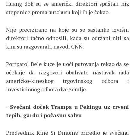
Huang dok su se američki direktori spuštali niz
stepenice prema autobusu koji ih je čekao.
Nije precizirano na koje su se sastanke izvršni
direktori tačno odnosili, kada su održani niti sa
kim su razgovarali, navodi CNN.
Portparol Bele kuće je uoči putovanja rekao da se
očekuje da razgovori obuhvate nastavak rada
američko-kineskog trgovinskog odbora i
investicionog odbora dve zemlje.
- Svečani doček Trampa u Pekingu uz crveni
tepih, gardu i počasnu salvu
Predsednik Kine Si Đinping priredio je svečanu