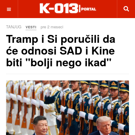
OFF CANVAS
TANJUG
pre 2 meseci
VESTI
Tramp i Si poručili da
će odnosi SAD i Kine
biti "bolji nego ikad"