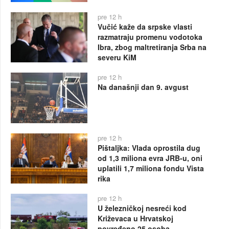
pre 12 h
Vučić kaže da srpske vlasti
razmatraju promenu vodotoka
Ibra, zbog maltretiranja Srba na
severu KiM
pre 12 h
Na današnji dan 9. avgust
pre 12 h
Pištaljka: Vlada oprostila dug
od 1,3 miliona evra JRB-u, oni
uplatili 1,7 miliona fondu Vista
rika
pre 12 h
U železničkoj nesreći kod
Križevaca u Hrvatskoj
povređeno 25 osoba