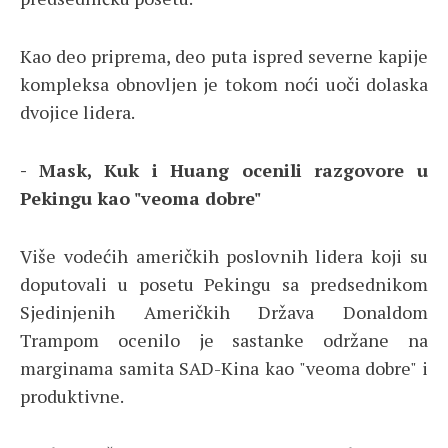
Kao deo priprema, deo puta ispred severne kapije
kompleksa obnovljen je tokom noći uoči dolaska
dvojice lidera.
- Mask, Kuk i Huang ocenili razgovore u
Pekingu kao "veoma dobre"
Više vodećih američkih poslovnih lidera koji su
doputovali u posetu Pekingu sa predsednikom
Sjedinjenih Američkih Država Donaldom
Trampom ocenilo je sastanke održane na
marginama samita SAD-Kina kao "veoma dobre" i
produktivne.