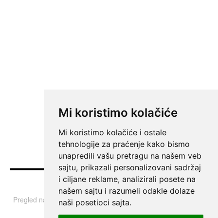
Mi koristimo kolačiće
Mi koristimo kolačiće i ostale
tehnologije za praćenje kako bismo
unapredili vašu pretragu na našem veb
sajtu, prikazali personalizovani sadržaj
i ciljane reklame, analizirali posete na
Vesti
našem sajtu i razumeli odakle dolaze
Pregled najvažnijih informacija i tema iz Srbije, regiona i sveta.
naši posetioci sajta.