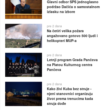
Glavni odbor SPS jednoglasno
podržao Dačića o samostalnom
izlasku na izbore
pre 2 dana
Na četiri velika požara
angažovano gotovo 500 ljudi i
helikopteri MUP-a
pre 2 dana
Letnji program Grada Pančeva
na Platou Kulturnog centra
Pančeva
pre 2 dana
Kako živi Kuba bez struje -
njeni stanovnici organizuju
život prema trenucima kada
struja dođe