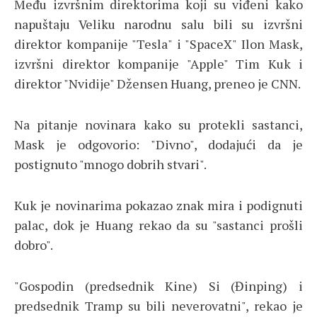
Među izvršnim direktorima koji su viđeni kako
napuštaju Veliku narodnu salu bili su izvršni
direktor kompanije "Tesla" i "SpaceX" Ilon Mask,
izvršni direktor kompanije "Apple" Tim Kuk i
direktor "Nvidije" Džensen Huang, preneo je CNN.
Na pitanje novinara kako su protekli sastanci,
Mask je odgovorio: "Divno", dodajući da je
postignuto "mnogo dobrih stvari".
Kuk je novinarima pokazao znak mira i podignuti
palac, dok je Huang rekao da su "sastanci prošli
dobro".
"Gospodin (predsednik Kine) Si (Đinping) i
predsednik Tramp su bili neverovatni", rekao je