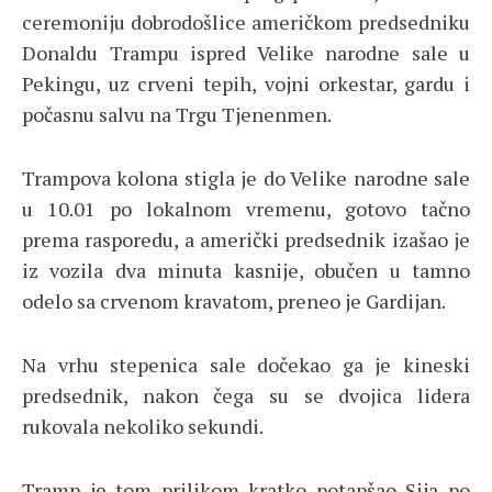
ceremoniju dobrodošlice američkom predsedniku
Donaldu Trampu ispred Velike narodne sale u
Pekingu, uz crveni tepih, vojni orkestar, gardu i
počasnu salvu na Trgu Tjenenmen.
Trampova kolona stigla je do Velike narodne sale
u 10.01 po lokalnom vremenu, gotovo tačno
prema rasporedu, a američki predsednik izašao je
iz vozila dva minuta kasnije, obučen u tamno
odelo sa crvenom kravatom, preneo je Gardijan.
Na vrhu stepenica sale dočekao ga je kineski
predsednik, nakon čega su se dvojica lidera
rukovala nekoliko sekundi.
Tramp je tom prilikom kratko potapšao Sija po