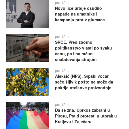
pre 12 h
Novo lice Srbije osudilo
napade na umetnike i
kampanju protiv glumaca
pre 12 h
SRCE: Predizborno
politikanstvo vlasti po svaku
cenu, pa i na račun
snabdevanja strujom
pre 12 h
Aleksić (NPS): Srpski voćar
seče šljivik pošto ne može da
pokrije troškove proizvodnje
pre 12 h
Da se zna: Uprkos zabrani u
Pirotu, Prajd protesti u utorak u
Kraljevu i Zaječaru