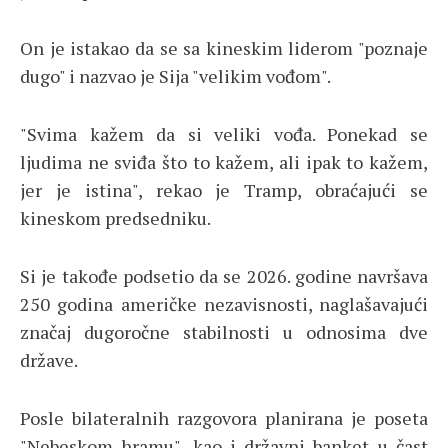
On je istakao da se sa kineskim liderom "poznaje
dugo" i nazvao je Sija "velikim vođom".
"Svima kažem da si veliki vođa. Ponekad se
ljudima ne sviđa što to kažem, ali ipak to kažem,
jer je istina", rekao je Tramp, obraćajući se
kineskom predsedniku.
Si je takođe podsetio da se 2026. godine navršava
250 godina američke nezavisnosti, naglašavajući
značaj dugoročne stabilnosti u odnosima dve
države.
Posle bilateralnih razgovora planirana je poseta
"Nebeskom hramu", kao i državni banket u čast