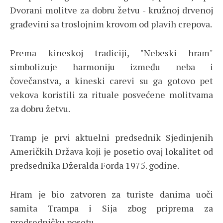
Dvorani molitve za dobru žetvu - kružnoj drvenoj
građevini sa troslojnim krovom od plavih crepova.
Prema kineskoj tradiciji, "Nebeski hram"
simbolizuje harmoniju između neba i
čovečanstva, a kineski carevi su ga gotovo pet
vekova koristili za rituale posvećene molitvama
za dobru žetvu.
Tramp je prvi aktuelni predsednik Sjedinjenih
Američkih Država koji je posetio ovaj lokalitet od
predsednika Džeralda Forda 1975. godine.
Hram je bio zatvoren za turiste danima uoči
samita Trampa i Sija zbog priprema za
predsedničku posetu.