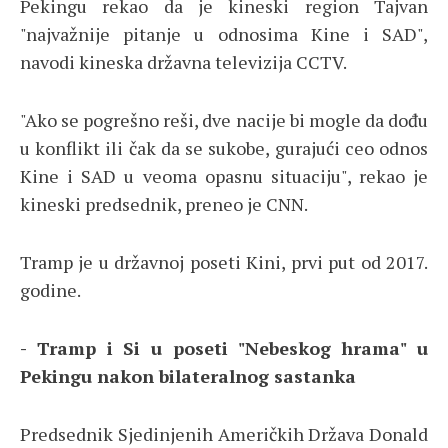
Pekingu rekao da je kineski region Tajvan
"najvažnije pitanje u odnosima Kine i SAD",
navodi kineska državna televizija CCTV.
"Ako se pogrešno reši, dve nacije bi mogle da dođu
u konflikt ili čak da se sukobe, gurajući ceo odnos
Kine i SAD u veoma opasnu situaciju", rekao je
kineski predsednik, preneo je CNN.
Tramp je u državnoj poseti Kini, prvi put od 2017.
godine.
- Tramp i Si u poseti "Nebeskog hrama" u
Pekingu nakon bilateralnog sastanka
Predsednik Sjedinjenih Američkih Država Donald