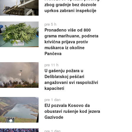
zbog gradnje bez dozvole
uprkos zabrani inspekcije
pre 5 h
Pronađeno više od 800
grama marihuane, podneta
krivična prijava protiv
muškarca iz okoline
Pančeva
pre 11 h
U gašenju požara u
Deliblatskoj peščari
angažovani svi raspoloživi
kapaciteti
pre 1 dan
EU pozvala Kosovo da
obustavi rušenje kod jezera
Gazivode
pre 1 dan