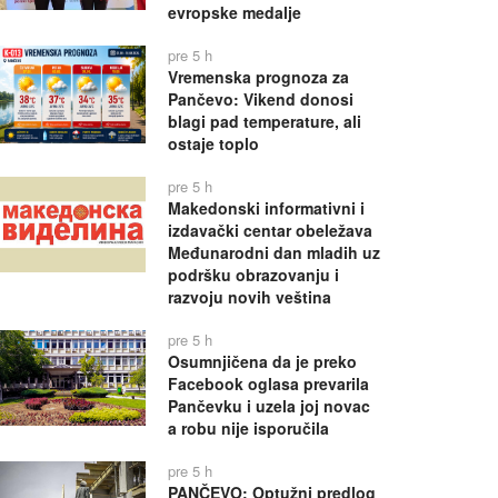
evropske medalje
pre 5 h
Vremenska prognoza za
Pančevo: Vikend donosi
blagi pad temperature, ali
ostaje toplo
pre 5 h
Makedonski informativni i
izdavački centar obeležava
Međunarodni dan mladih uz
podršku obrazovanju i
razvoju novih veština
pre 5 h
Osumnjičena da je preko
Facebook oglasa prevarila
Pančevku i uzela joj novac
a robu nije isporučila
pre 5 h
PANČEVO: Optužni predlog