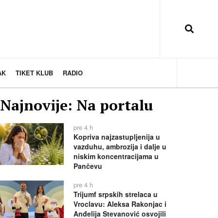
AK
TIKET KLUB
RADIO
Najnovije: Na portalu
pre 4 h
Kopriva najzastupljenija u
vazduhu, ambrozija i dalje u
niskim koncentracijama u
Pančevu
pre 4 h
Trijumf srpskih strelaca u
Vroclavu: Aleksa Rakonjac i
Anđelija Stevanović osvojili