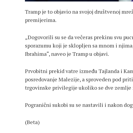
Tramp je to objavio na svojoj društvenoj mrež
premijerima.
„Dogovorili su se da večeras prekinu svu pu
sporazumu koji je sklopljen sa mnom i njima,
Ibrahima“, naveo je Tramp u objavi.
Prvobitni prekid vatre između Tajlanda i Ka
posredovanje Malezije, a sproveden pod pritis
trgovinske privilegije ukoliko se dve zemlje
Pogranični sukobi su se nastavili i nakon dog
(Beta)