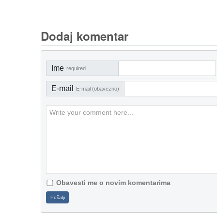
Dodaj komentar
Ime
required
E-mail
E-mail (obavezno)
Obavesti me o novim komentarima
Pošalji