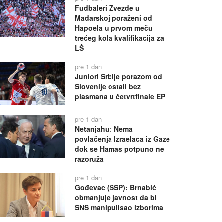
Fudbaleri Zvezde u
Mađarskoj poraženi od
Hapoela u prvom meču
trećeg kola kvalifikacija za
LŠ
pre 1 dan
Juniori Srbije porazom od
Slovenije ostali bez
plasmana u četvrtfinale EP
pre 1 dan
Netanjahu: Nema
povlačenja Izraelaca iz Gaze
dok se Hamas potpuno ne
razoruža
pre 1 dan
Gođevac (SSP): Brnabić
obmanjuje javnost da bi
SNS manipulisao izborima