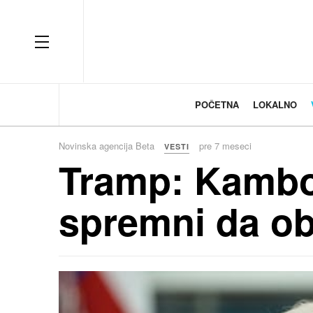
OFF CANVAS
POČETNA
LOKALNO
Novinska agencija Beta
pre 7 meseci
VESTI
Tramp: Kambod
spremni da ob