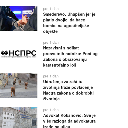
pre 1 dan
Smederevo: Uhapšen jer je
platio dvojici da bace
bombe na ugostiteljske
objekte
pre 1 dan
Nezavisni sindikat
prosvetnih radnika: Predlog
Zakona o obrazovanju
katastrofalno loš
pre 1 dan
Udruženja za zaštitu
životinja traže povlačenje
Nactra zakona o dobrobiti
životinja
pre 1 dan
Advokat Kokanović: Sve je
više razloga da advokatura
izađe na ulicu