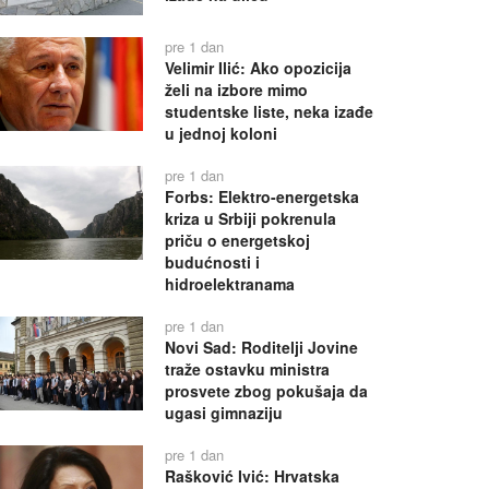
pre 1 dan
Velimir Ilić: Ako opozicija
želi na izbore mimo
studentske liste, neka izađe
u jednoj koloni
pre 1 dan
Forbs: Elektro-energetska
kriza u Srbiji pokrenula
priču o energetskoj
budućnosti i
hidroelektranama
pre 1 dan
Novi Sad: Roditelji Jovine
traže ostavku ministra
prosvete zbog pokušaja da
ugasi gimnaziju
pre 1 dan
Rašković Ivić: Hrvatska