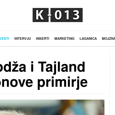
VESTI
INTERVJU
INSERTI
MARKETING
LAGANICA
MOJZN
ža i Tajland
nove primirje