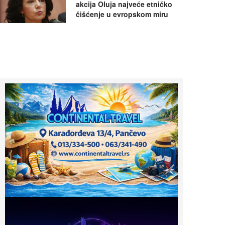
akcija Oluja najveće etničko
čišćenje u evropskom miru