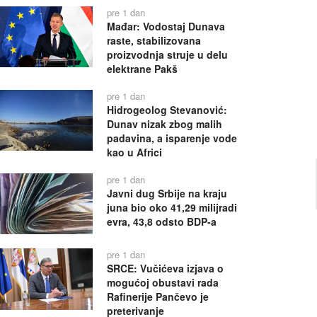
pre 1 dan
Mađar: Vodostaj Dunava
raste, stabilizovana
proizvodnja struje u delu
elektrane Pakš
pre 1 dan
Hidrogeolog Stevanović:
Dunav nizak zbog malih
padavina, a isparenje vode
kao u Africi
pre 1 dan
Javni dug Srbije na kraju
juna bio oko 41,29 milijradi
evra, 43,8 odsto BDP-a
pre 1 dan
SRCE: Vučićeva izjava o
mogućoj obustavi rada
Rafinerije Pančevo je
preterivanje