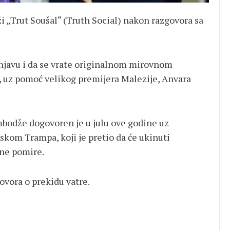
i „Trut Soušal“ (Truth Social) nakon razgovora sa
cnjavu i da se vrate originalnom mirovnom
 uz pomoć velikog premijera Malezije, Anvara
mbodže dogovoren je u julu ove godine uz
kom Trampa, koji je pretio da će ukinuti
 ne pomire.
ovora o prekidu vatre.