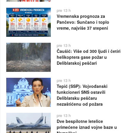
pre 13 h
Vremenska prognoza za
Pančevo: Sunčano i toplo
vreme, najviše 37 stepeni
pre 13 h
Čaušić: Više od 300 ljudi i četiri
helikoptera gase požar u
Deliblatskoj peščari
pre 13 h
Tepić (SSP): Vojvođanski
funkcioneri SNS ostavili
Deliblatsku peščaru
nezaštićenu od požara
pre 13 h
Dve bespilotne letelice
primećene iznad vojne baze u
Nemačkoj