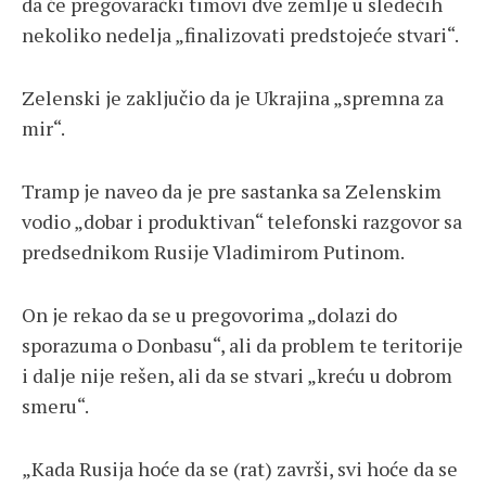
da će pregovarački timovi dve zemlje u sledećih
nekoliko nedelja „finalizovati predstojeće stvari“.
Zelenski je zaključio da je Ukrajina „spremna za
mir“.
Tramp je naveo da je pre sastanka sa Zelenskim
vodio „dobar i produktivan“ telefonski razgovor sa
predsednikom Rusije Vladimirom Putinom.
On je rekao da se u pregovorima „dolazi do
sporazuma o Donbasu“, ali da problem te teritorije
i dalje nije rešen, ali da se stvari „kreću u dobrom
smeru“.
„Kada Rusija hoće da se (rat) završi, svi hoće da se