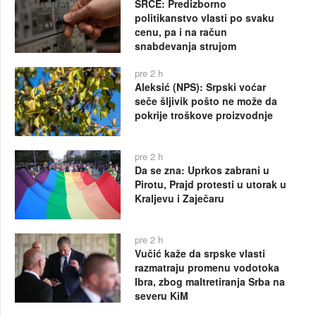
SRCE: Predizborno
politikanstvo vlasti po svaku
cenu, pa i na račun
snabdevanja strujom
pre 2 h
Aleksić (NPS): Srpski voćar
seče šljivik pošto ne može da
pokrije troškove proizvodnje
pre 2 h
Da se zna: Uprkos zabrani u
Pirotu, Prajd protesti u utorak u
Kraljevu i Zaječaru
pre 2 h
Vučić kaže da srpske vlasti
razmatraju promenu vodotoka
Ibra, zbog maltretiranja Srba na
severu KiM