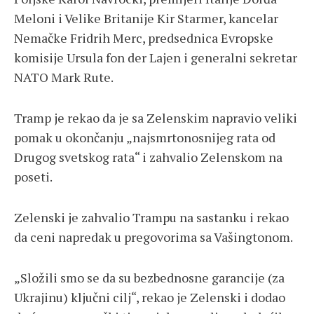
Meloni i Velike Britanije Kir Starmer, kancelar
Nemačke Fridrih Merc, predsednica Evropske
komisije Ursula fon der Lajen i generalni sekretar
NATO Mark Rute.
Tramp je rekao da je sa Zelenskim napravio veliki
pomak u okončanju „najsmrtonosnijeg rata od
Drugog svetskog rata“ i zahvalio Zelenskom na
poseti.
Zelenski je zahvalio Trampu na sastanku i rekao
da ceni napredak u pregovorima sa Vašingtonom.
„Složili smo se da su bezbednosne garancije (za
Ukrajinu) ključni cilj“, rekao je Zelenski i dodao