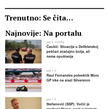
Trenutno: Se čita...
Najnovije: Na portalu
pre 2 minuta
Čaušić: Situacija u Deliblatskoj
peščari značajno bolja, ali
nema opuštanja
pre 1 h
Raul Fernandes pobednik Moto
GP trke na stazi Silverston
pre 1 h
Stefanović (SSP): Vučić je
moderni Neron, preti rušenjem