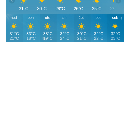
‹
›
31°C
30°C
29°C
26°C
25°C
24°C
ned
pon
uto
sri
čet
pet
sub
31°C
33°C
35°C
32°C
30°C
32°C
32°C
21°C
18°C
19°C
24°C
21°C
22°C
23°C