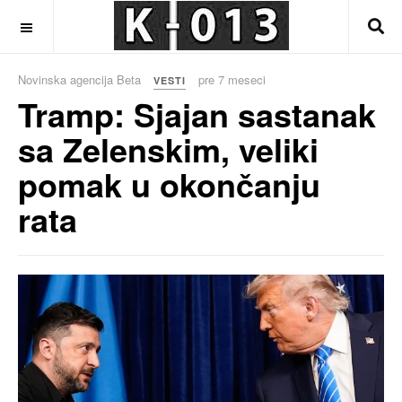
OFF CANVAS
Novinska agencija Beta
pre 7 meseci
VESTI
Tramp: Sjajan sastanak
sa Zelenskim, veliki
pomak u okončanju
rata