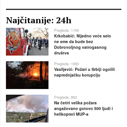
Najčitanije: 24h
Pregleda: 1159
Krkobabić: Nijedno veće selo
ne sme da bude bez
Dobrovoljnog vatrogasnog
društva
Pregleda: 1083
Vasiljević: Požari u Srbiji ogolili
naprednjačku korupciju
Pregleda: 863
Na četiri velika požara
angažovano gotovo 500 ljudi i
helikopteri MUP-a