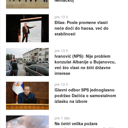
pre 13 h
Đilas: Posle promene vlasti
neće doći do haosa, već do
stabilnosti
pre 13 h
Ivanović (NPS): Nije problem
konzulat Albanije u Bujanovcu,
već što vlast ne štiti državne
interese
pre 13 h
Glavni odbor SPS jednoglasno
podržao Dačića o samostalnom
izlasku na izbore
pre 1 dan
Na četiri velika požara