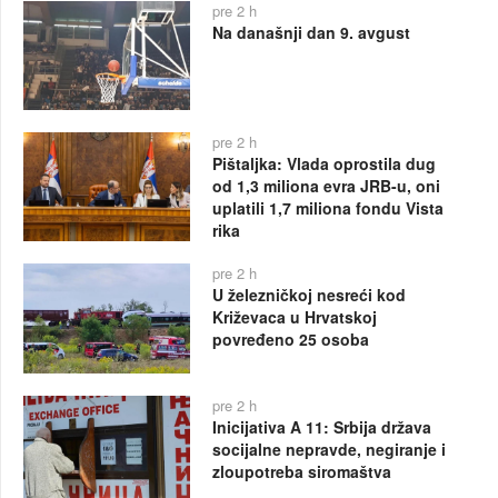
pre 2 h
Na današnji dan 9. avgust
pre 2 h
Pištaljka: Vlada oprostila dug
od 1,3 miliona evra JRB-u, oni
uplatili 1,7 miliona fondu Vista
rika
pre 2 h
U železničkoj nesreći kod
Križevaca u Hrvatskoj
povređeno 25 osoba
pre 2 h
Inicijativa A 11: Srbija država
socijalne nepravde, negiranje i
zloupotreba siromaštva