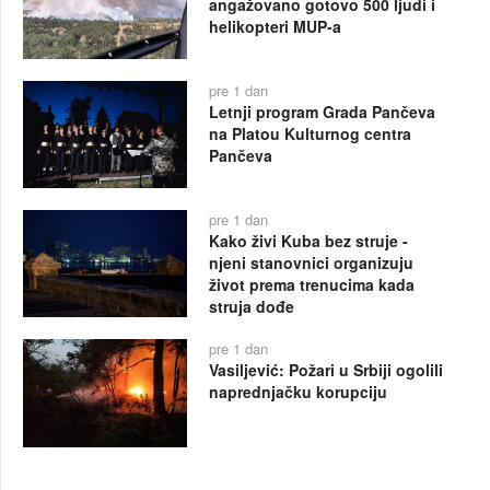
angažovano gotovo 500 ljudi i
helikopteri MUP-a
pre 1 dan
Letnji program Grada Pančeva
na Platou Kulturnog centra
Pančeva
pre 1 dan
Kako živi Kuba bez struje -
njeni stanovnici organizuju
život prema trenucima kada
struja dođe
pre 1 dan
Vasiljević: Požari u Srbiji ogolili
naprednjačku korupciju