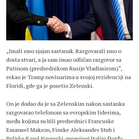
„Imali smo sjajan sastanak. Razgovarali smo o
dosta stvari, a ja sam imao odličan razgovor sa
Putinom (predsednikom Rusije Vladimirom)“,
rekao je Tramp novinarima u svojoj rezidenciji na
Floridi, gde ga je posetio Zelenski.
On je dodao da je sa Zelenskim nakon sastanka
razgovarao telefonom sa evropskim liderima,
među kojima su bili predsednici Francuske
Emanuel Makron, Finske Aleksander Stub i
Poljske Karol Navrocki, premijeri Italije Đorđa