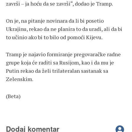
završi – ja hoću da se završi“, dodao je Tramp.
On je, na pitanje novinara da li bi posetio
Ukrajinu, rekao da ne planira to da uradi, ali da bi
to učinio ako bi to bilo od pomoći Kijevu.
Tramp je najavio formiranje pregovaračke radne
grupe koja će raditi sa Rusijom, kao i da mu je
Putin rekao da želi trilateralan sastanak sa
Zelenskim.
(Beta)
Dodaj komentar