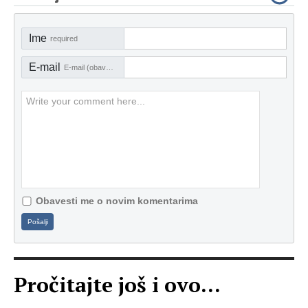
Ime
required
E-mail
E-mail (obavezno)
Obavesti me o novim komentarima
Pošalji
Pročitajte još i ovo...