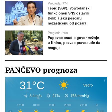
Pregleda: 774
Tepić (SSP): Vojvođanski
funkcioneri SNS ostavili
Deliblatsku peščaru
nezaštićenu od požara
Pregleda: 658
Pupovac osudio govor mržnje
u Kninu, pozvao pravosuđe da
reaguje
PANČEVO prognoza
31°C
Vedro
3.4 m/s
27%
763
mmHg
17:00
18:00
19:00
20:00
21:00
22:00