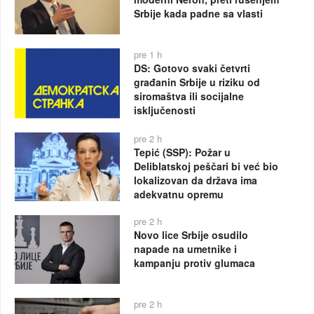
Srbije kada padne sa vlasti
pre 1 h
DS: Gotovo svaki četvrti
građanin Srbije u riziku od
siromaštva ili socijalne
isključenosti
pre 2 h
Tepić (SSP): Požar u
Deliblatskoj peščari bi već bio
lokalizovan da država ima
adekvatnu opremu
pre 2 h
Novo lice Srbije osudilo
napade na umetnike i
kampanju protiv glumaca
pre 2 h