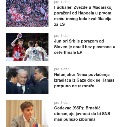
pre 1 dan
Fudbaleri Zvezde u Mađarskoj
poraženi od Hapoela u prvom
meču trećeg kola kvalifikacija
za LŠ
pre 1 dan
Juniori Srbije porazom od
Slovenije ostali bez plasmana u
četvrtfinale EP
pre 1 dan
Netanjahu: Nema povlačenja
Izraelaca iz Gaze dok se Hamas
potpuno ne razoruža
pre 1 dan
Gođevac (SSP): Brnabić
obmanjuje javnost da bi SNS
manipulisao izborima