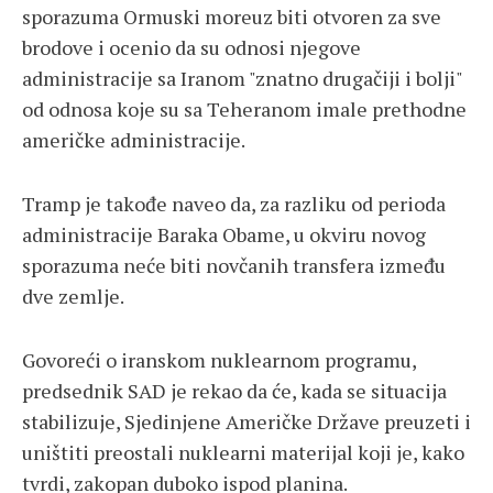
sporazuma Ormuski moreuz biti otvoren za sve
brodove i ocenio da su odnosi njegove
administracije sa Iranom "znatno drugačiji i bolji"
od odnosa koje su sa Teheranom imale prethodne
američke administracije.
Tramp je takođe naveo da, za razliku od perioda
administracije Baraka Obame, u okviru novog
sporazuma neće biti novčanih transfera između
dve zemlje.
Govoreći o iranskom nuklearnom programu,
predsednik SAD je rekao da će, kada se situacija
stabilizuje, Sjedinjene Američke Države preuzeti i
uništiti preostali nuklearni materijal koji je, kako
tvrdi, zakopan duboko ispod planina.