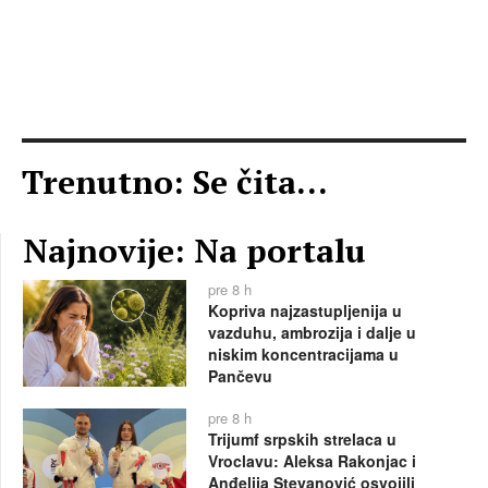
Trenutno: Se čita...
Najnovije: Na portalu
pre 8 h
Kopriva najzastupljenija u
vazduhu, ambrozija i dalje u
niskim koncentracijama u
Pančevu
pre 8 h
Trijumf srpskih strelaca u
Vroclavu: Aleksa Rakonjac i
Anđelija Stevanović osvojili