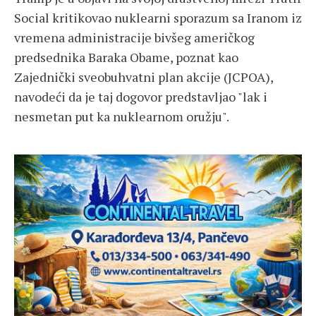
Social kritikovao nuklearni sporazum sa Iranom iz
vremena administracije bivšeg američkog
predsednika Baraka Obame, poznat kao
Zajednički sveobuhvatni plan akcije (JCPOA),
navodeći da je taj dogovor predstavljao "lak i
nesmetan put ka nuklearnom oružju".