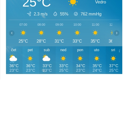
25°C
Vedro
2.3 m/s
55%
762
mmHg
07:00
08:00
09:00
10:00
11:00
12:00
‹
›
25°C
28°C
31°C
33°C
35°C
36°C
čet
pet
sub
ned
pon
uto
sri
36°C
36°C
33°C
33°C
34°C
35°C
37°C
23°C
23°C
23°C
25°C
23°C
24°C
25°C