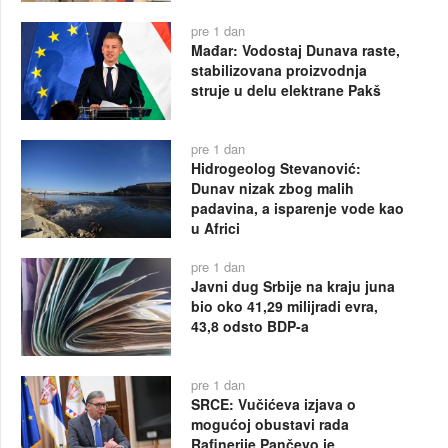
pre 1 dan
Mađar: Vodostaj Dunava raste,
stabilizovana proizvodnja
struje u delu elektrane Pakš
pre 1 dan
Hidrogeolog Stevanović:
Dunav nizak zbog malih
padavina, a isparenje vode kao
u Africi
pre 1 dan
Javni dug Srbije na kraju juna
bio oko 41,29 milijradi evra,
43,8 odsto BDP-a
pre 1 dan
SRCE: Vučićeva izjava o
mogućoj obustavi rada
Rafinerije Pančevo je