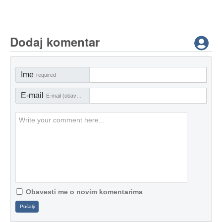
Dodaj komentar
Ime
required
E-mail
E-mail (obavezno)
Obavesti me o novim komentarima
Pošalji