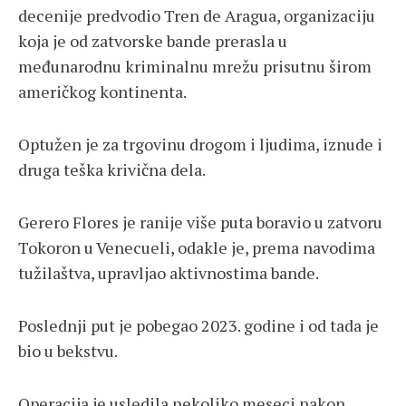
decenije predvodio Tren de Aragua, organizaciju
koja je od zatvorske bande prerasla u
međunarodnu kriminalnu mrežu prisutnu širom
američkog kontinenta.
Optužen je za trgovinu drogom i ljudima, iznude i
druga teška krivična dela.
Gerero Flores je ranije više puta boravio u zatvoru
Tokoron u Venecueli, odakle je, prema navodima
tužilaštva, upravljao aktivnostima bande.
Poslednji put je pobegao 2023. godine i od tada je
bio u bekstvu.
Operacija je usledila nekoliko meseci nakon