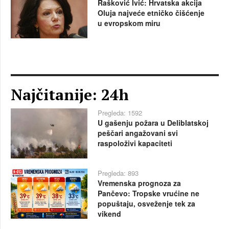
Rašković Ivić: Hrvatska akcija
Oluja najveće etničko čišćenje
u evropskom miru
Najčitanije: 24h
Pregleda: 1592
U gašenju požara u Deliblatskoj
peščari angažovani svi
raspoloživi kapaciteti
Pregleda: 893
Vremenska prognoza za
Pančevo: Tropske vrućine ne
popuštaju, osveženje tek za
vikend