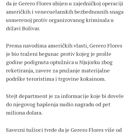
da je Gerero Flores ubijen u zajedničkoj operaciji
američkih i venecuelanskih bezbednosnih snaga
usmerenoj protiv organizovanog kriminala u
državi Bolivar.
Prema navodima američkih vlasti, Gerero Flores
je bio traženi begunac protiv kojeg je prošle
godine podignuta optužnica u Njujorku zbog
reketiranja, zavere za pružanje materijalne
podrške teroristima i trgovine kokainom.
Stejt department je za informacije koje bi dovele
do njegovog hapšenja nudio nagradu od pet
miliona dolara.
Savezni tužioci tvrde da je Gerero Flores više od