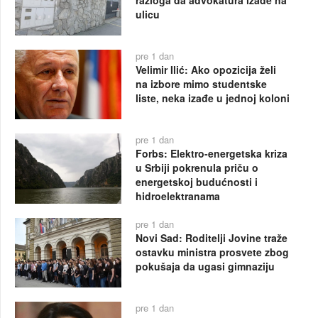
razloga da advokatura izađe na
ulicu
pre 1 dan
Velimir Ilić: Ako opozicija želi
na izbore mimo studentske
liste, neka izađe u jednoj koloni
pre 1 dan
Forbs: Elektro-energetska kriza
u Srbiji pokrenula priču o
energetskoj budućnosti i
hidroelektranama
pre 1 dan
Novi Sad: Roditelji Jovine traže
ostavku ministra prosvete zbog
pokušaja da ugasi gimnaziju
pre 1 dan