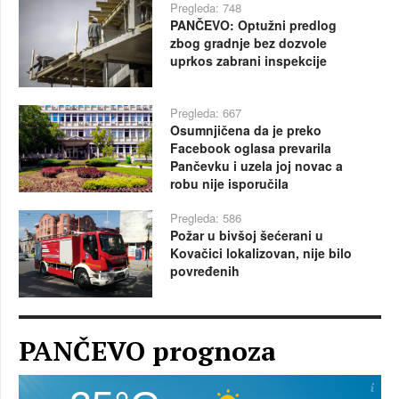
Pregleda: 748
PANČEVO: Optužni predlog
zbog gradnje bez dozvole
uprkos zabrani inspekcije
Pregleda: 667
Osumnjičena da je preko
Facebook oglasa prevarila
Pančevku i uzela joj novac a
robu nije isporučila
Pregleda: 586
Požar u bivšoj šećerani u
Kovačici lokalizovan, nije bilo
povređenih
PANČEVO prognoza