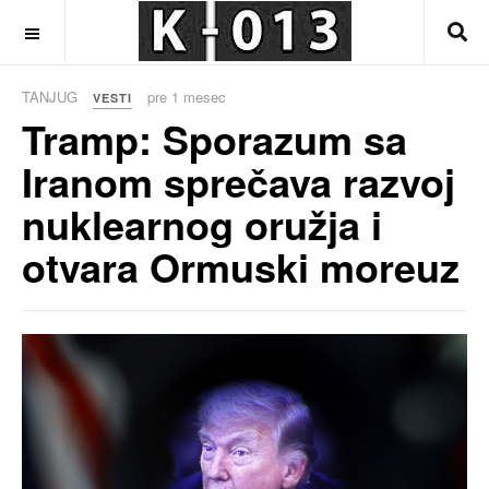
OFF CANVAS
TANJUG
pre 1 mesec
VESTI
Tramp: Sporazum sa
Iranom sprečava razvoj
nuklearnog oružja i
otvara Ormuski moreuz