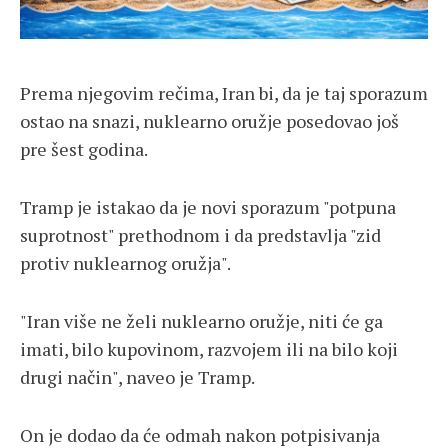
Prema njegovim rečima, Iran bi, da je taj sporazum
ostao na snazi, nuklearno oružje posedovao još
pre šest godina.
Tramp je istakao da je novi sporazum "potpuna
suprotnost" prethodnom i da predstavlja "zid
protiv nuklearnog oružja".
"Iran više ne želi nuklearno oružje, niti će ga
imati, bilo kupovinom, razvojem ili na bilo koji
drugi način", naveo je Tramp.
On je dodao da će odmah nakon potpisivanja