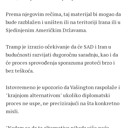
Prema njegovim rečima, taj materijal bi mogao da
bude razblažen i uništen ili na teritoriji Irana ili u
Sjedinjenim Američkim Državama.
Tramp je izrazio očekivanje da će SAD i Iran u
budućnosti razvijati dugoročnu saradnju, kao i da
će proces sprovođenja sporazuma proteći brzo i
bez teškoća.
Istovremeno je upozorio da Vašington raspolaže i
"krajnjom alternativom" ukoliko diplomatski
proces ne uspe, ne precizirajući na šta konkretno
misli.
"Nadam se da ta alternativa nikada više neće