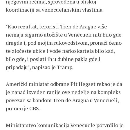
njegovim rečima, sprovedena u bliskoj
koordinaciji sa venecuelanskim vlastima.
"Kao rezultat, teroristi Tren de Arague više
nemaju sigurno utočište u Venecueli niti bilo gde
drugde i, pod mojim rukovodstvom, pronaći ćemo
te zločeste ubice i vođe narko kartela bilo kad,
bilo gde, i poslati ih u dubine pakla gde i
pripadaju", napisao je Tramp.
Američki ministar odbrane Pit Hegset rekao je da
je napad izveden ranije ove nedelje na kompleks
povezan sa bandom Tren de Aragua u Venecueli,
preneo je CBS.
Ministarstvo komunikacija Venecuele potvrdilo je