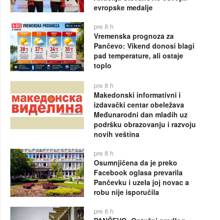
evropske medalje
pre 8 h
Vremenska prognoza za
Pančevo: Vikend donosi blagi
pad temperature, ali ostaje
toplo
pre 8 h
Makedonski informativni i
izdavački centar obeležava
Međunarodni dan mladih uz
podršku obrazovanju i razvoju
novih veština
pre 8 h
Osumnjičena da je preko
Facebook oglasa prevarila
Pančevku i uzela joj novac a
robu nije isporučila
pre 8 h