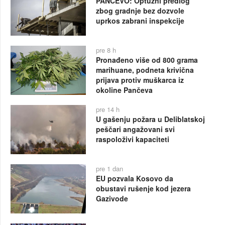
PANČEVO: Optužni predlog
zbog gradnje bez dozvole
uprkos zabrani inspekcije
pre 8 h
Pronađeno više od 800 grama
marihuane, podneta krivična
prijava protiv muškarca iz
okoline Pančeva
pre 14 h
U gašenju požara u Deliblatskoj
peščari angažovani svi
raspoloživi kapaciteti
pre 1 dan
EU pozvala Kosovo da
obustavi rušenje kod jezera
Gazivode