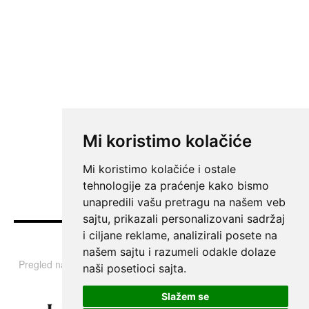
Mi koristimo kolačiće
Mi koristimo kolačiće i ostale
tehnologije za praćenje kako bismo
unapredili vašu pretragu na našem veb
sajtu, prikazali personalizovani sadržaj
i ciljane reklame, analizirali posete na
Vesti
našem sajtu i razumeli odakle dolaze
Pregled najvažnijih informacija i tema iz Srbije, regiona i sveta.
naši posetioci sajta.
Slažem se