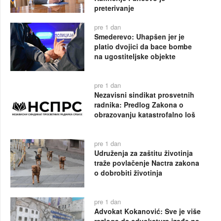
preterivanje
pre 1 dan
Smederevo: Uhapšen jer je
platio dvojici da bace bombe
na ugostiteljske objekte
pre 1 dan
Nezavisni sindikat prosvetnih
radnika: Predlog Zakona o
obrazovanju katastrofalno loš
pre 1 dan
Udruženja za zaštitu životinja
traže povlačenje Nactra zakona
o dobrobiti životinja
pre 1 dan
Advokat Kokanović: Sve je više