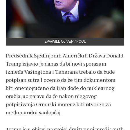
EPA/WILL OLIVER / POOL
Predsednik Sjedinjenih Američkih Država Donald
Tramp izjavio je danas da bi novi sporazum
između Vašingtona i Teherana trebalo da bude
potpisan sutra i ocenio da će tim dokumentom
biti onemogućeno da Iran dođe do nuklearnog
oružja, uz najavu da će nakon njegovog
potpisivanja Ormuski moreuz biti otvoren za
međunarodni saobraćaj.
Tramp je u objavi na svojoj društvenoj mreži Truth