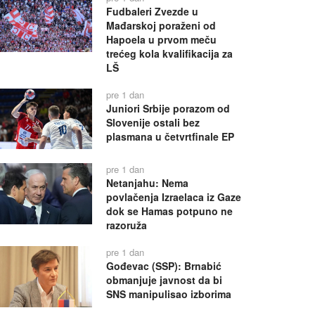
Fudbaleri Zvezde u
Mađarskoj poraženi od
Hapoela u prvom meču
trećeg kola kvalifikacija za
LŠ
pre 1 dan
Juniori Srbije porazom od
Slovenije ostali bez
plasmana u četvrtfinale EP
pre 1 dan
Netanjahu: Nema
povlačenja Izraelaca iz Gaze
dok se Hamas potpuno ne
razoruža
pre 1 dan
Gođevac (SSP): Brnabić
obmanjuje javnost da bi
SNS manipulisao izborima