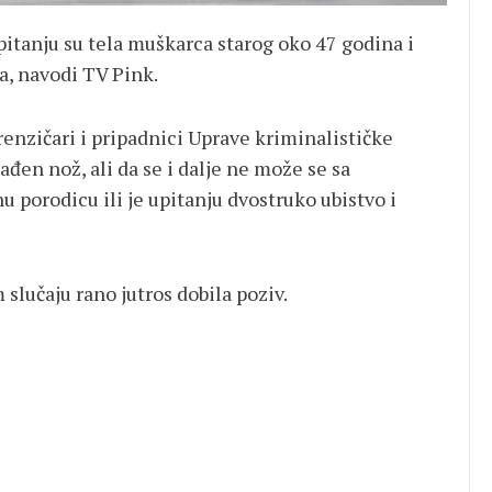
tanju su tela muškarca starog oko 47 godina i
na, navodi TV Pink.
renzičari i pripadnici Uprave kriminalističke
đen nož, ali da se i dalje ne može se sa
nu porodicu ili je upitanju dvostruko ubistvo i
 slučaju rano jutros dobila poziv.