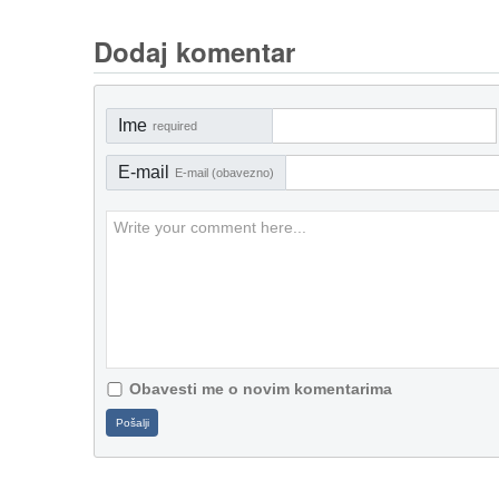
Dodaj komentar
Ime
required
E-mail
E-mail (obavezno)
Obavesti me o novim komentarima
Pošalji