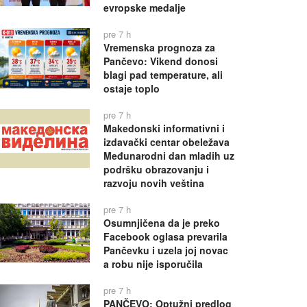
evropske medalje
pre 7 h
Vremenska prognoza za
Pančevo: Vikend donosi
blagi pad temperature, ali
ostaje toplo
pre 7 h
Makedonski informativni i
izdavački centar obeležava
Međunarodni dan mladih uz
podršku obrazovanju i
razvoju novih veština
pre 7 h
Osumnjičena da je preko
Facebook oglasa prevarila
Pančevku i uzela joj novac
a robu nije isporučila
pre 7 h
PANČEVO: Optužni predlog