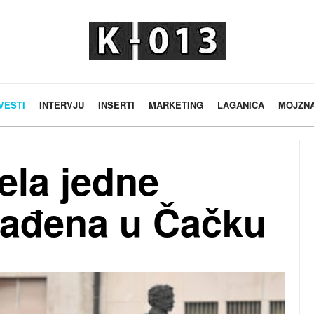
VESTI
INTERVJU
INSERTI
MARKETING
LAGANICA
MOJZN
tela jedne
nađena u Čačku