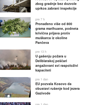
zbog gradnje bez dozvole
uprkos zabrani inspekcije
pre 7 h
Pronađeno više od 800
grama marihuane, podneta
krivična prijava protiv
muškarca iz okoline
Pančeva
pre 13 h
U gašenju požara u
Deliblatskoj peščari
angažovani svi raspoloživi
kapaciteti
pre 1 dan
EU pozvala Kosovo da
obustavi rušenje kod jezera
Gazivode
pre 1 dan