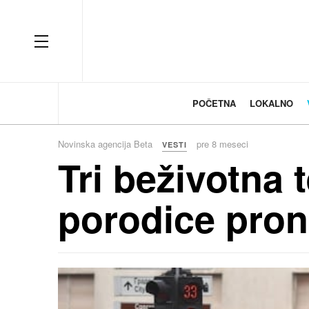
OFF CANVAS
POČETNA
LOKALNO
Novinska agencija Beta
pre 8 meseci
VESTI
Tri beživotna 
porodice pro