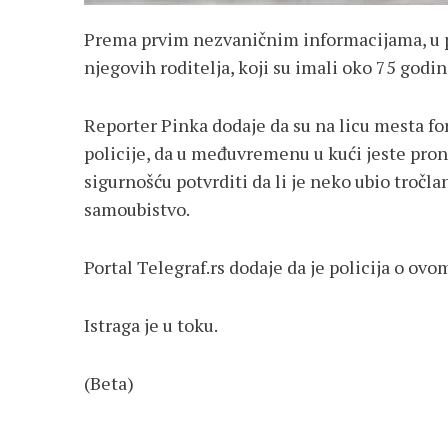
Prema prvim nezvaničnim informacijama, u pi
njegovih roditelja, koji su imali oko 75 godi
Reporter Pinka dodaje da su na licu mesta fo
policije, da u međuvremenu u kući jeste prona
sigurnošću potvrditi da li je neko ubio tročla
samoubistvo.
Portal Telegraf.rs dodaje da je policija o ovom
Istraga je u toku.
(Beta)