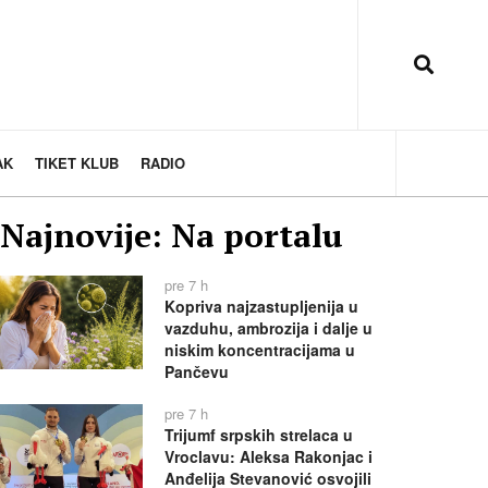
AK
TIKET KLUB
RADIO
Najnovije: Na portalu
pre 7 h
Kopriva najzastupljenija u
vazduhu, ambrozija i dalje u
niskim koncentracijama u
Pančevu
pre 7 h
Trijumf srpskih strelaca u
Vroclavu: Aleksa Rakonjac i
Anđelija Stevanović osvojili