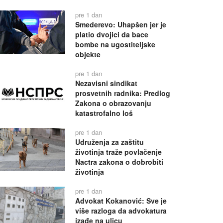
pre 1 dan
Smederevo: Uhapšen jer je
platio dvojici da bace
bombe na ugostiteljske
objekte
pre 1 dan
Nezavisni sindikat
prosvetnih radnika: Predlog
Zakona o obrazovanju
katastrofalno loš
pre 1 dan
Udruženja za zaštitu
životinja traže povlačenje
Nactra zakona o dobrobiti
životinja
pre 1 dan
Advokat Kokanović: Sve je
više razloga da advokatura
izađe na ulicu