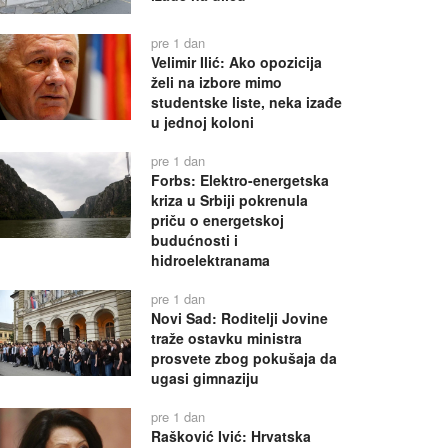
pre 1 dan
Velimir Ilić: Ako opozicija
želi na izbore mimo
studentske liste, neka izađe
u jednoj koloni
pre 1 dan
Forbs: Elektro-energetska
kriza u Srbiji pokrenula
priču o energetskoj
budućnosti i
hidroelektranama
pre 1 dan
Novi Sad: Roditelji Jovine
traže ostavku ministra
prosvete zbog pokušaja da
ugasi gimnaziju
pre 1 dan
Rašković Ivić: Hrvatska