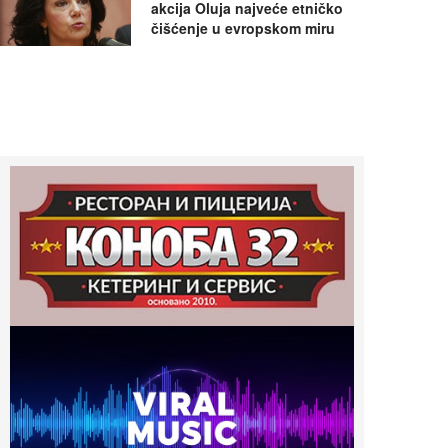
akcija Oluja najveće etničko
čišćenje u evropskom miru