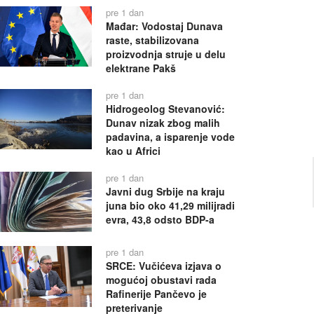
pre 1 dan
Mađar: Vodostaj Dunava
raste, stabilizovana
proizvodnja struje u delu
elektrane Pakš
pre 1 dan
Hidrogeolog Stevanović:
Dunav nizak zbog malih
padavina, a isparenje vode
kao u Africi
pre 1 dan
Javni dug Srbije na kraju
juna bio oko 41,29 milijradi
evra, 43,8 odsto BDP-a
pre 1 dan
SRCE: Vučićeva izjava o
mogućoj obustavi rada
Rafinerije Pančevo je
preterivanje