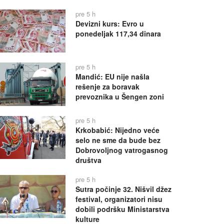
pre 5 h
Devizni kurs: Evro u
ponedeljak 117,34 dinara
pre 5 h
Mandić: EU nije našla
rešenje za boravak
prevoznika u Šengen zoni
pre 5 h
Krkobabić: Nijedno veće
selo ne sme da bude bez
Dobrovoljnog vatrogasnog
društva
pre 5 h
Sutra počinje 32. Nišvil džez
festival, organizatori nisu
dobili podršku Ministarstva
kulture