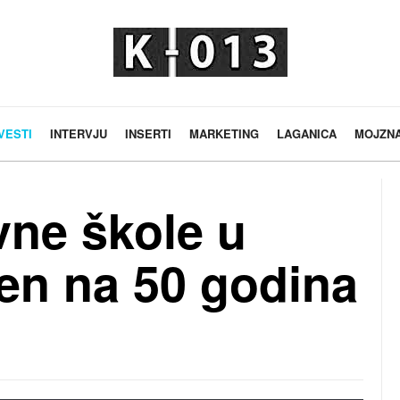
VESTI
INTERVJU
INSERTI
MARKETING
LAGANICA
MOJZN
vne škole u
en na 50 godina