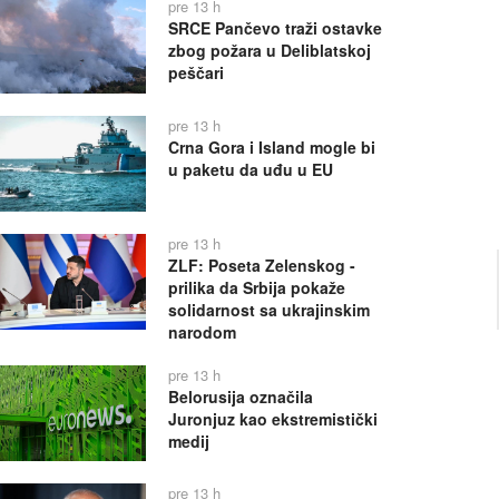
pre 13 h
SRCE Pančevo traži ostavke
zbog požara u Deliblatskoj
peščari
pre 13 h
Crna Gora i Island mogle bi
u paketu da uđu u EU
pre 13 h
ZLF: Poseta Zelenskog -
prilika da Srbija pokaže
solidarnost sa ukrajinskim
narodom
pre 13 h
Belorusija označila
Juronjuz kao ekstremistički
medij
pre 13 h