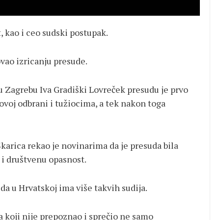
, kao i ceo sudski postupak.
ovao izricanju presude.
 Zagrebu Iva Gradiški Lovreček presudu je prvo
voj odbrani i tužiocima, a tek nakon toga
karica rekao je novinarima da je presuda bila
 i društvenu opasnost.
 da u Hrvatskoj ima više takvih sudija.
a koji nije prepoznao i sprečio ne samo