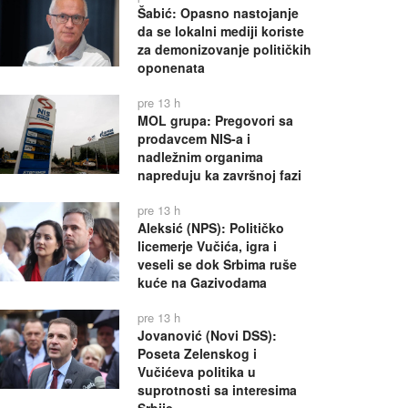
Šabić: Opasno nastojanje
da se lokalni mediji koriste
za demonizovanje političkih
oponenata
pre 13 h
MOL grupa: Pregovori sa
prodavcem NIS-a i
nadležnim organima
napreduju ka završnoj fazi
pre 13 h
Aleksić (NPS): Političko
licemerje Vučića, igra i
veseli se dok Srbima ruše
kuće na Gazivodama
pre 13 h
Jovanović (Novi DSS):
Poseta Zelenskog i
Vučićeva politika u
suprotnosti sa interesima