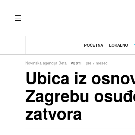
OFF CANVAS
POČETNA
LOKALNO
Novinska agencija Beta
pre 7 meseci
VESTI
Ubica iz osno
Zagrebu osuđ
zatvora