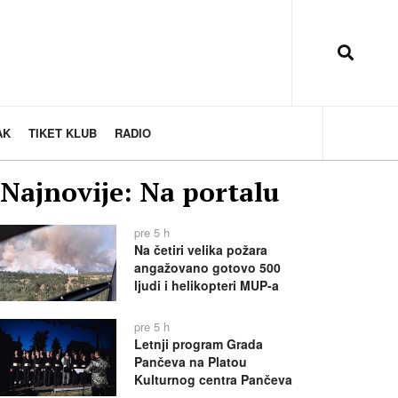
AK
TIKET KLUB
RADIO
Najnovije: Na portalu
pre 5 h
Na četiri velika požara
angažovano gotovo 500
ljudi i helikopteri MUP-a
pre 5 h
Letnji program Grada
Pančeva na Platou
Kulturnog centra Pančeva