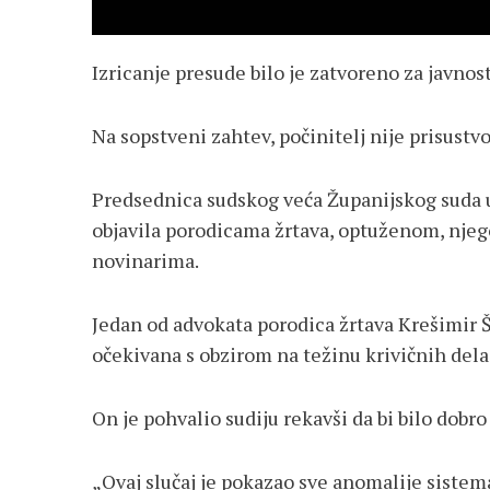
Izricanje presude bilo je zatvoreno za javnost
Na sopstveni zahtev, počinitelj nije prisustv
Predsednica sudskog veća Županijskog suda u
objavila porodicama žrtava, optuženom, njego
novinarima.
Jedan od advokata porodica žrtava Krešimir Š
očekivana s obzirom na težinu krivičnih dela
On je pohvalio sudiju rekavši da bi bilo dobro
„Ovaj slučaj je pokazao sve anomalije sistem