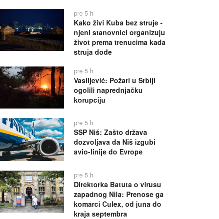
pre 5 h
Kako živi Kuba bez struje -
njeni stanovnici organizuju
život prema trenucima kada
struja dođe
pre 5 h
Vasiljević: Požari u Srbiji
ogolili naprednjačku
korupciju
pre 5 h
SSP Niš: Zašto država
dozvoljava da Niš izgubi
avio-linije do Evrope
pre 5 h
Direktorka Batuta o virusu
zapadnog Nila: Prenose ga
komarci Culex, od juna do
kraja septembra