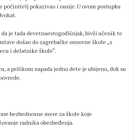
e počinitelj pokazivao i ranije. U ovom postupku
dvokat.
 da je tada devetnaestogodišnjak, bivši učenik te
astave došao do zagrebačke osnovne škole „s
cu i delatnike škole“.
u, a prilikom napada jedno dete je ubijeno, dok su
 povrede.
ebne bezbednosne mere za škole koje
žovanje radnika obezbeđenja.