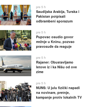
pre 5 h
Saudijska Arabija, Turska i
Pakistan potpisali
odbrambeni sporazum
pre 5 h
Pupovac osudio govor
mržnje u Kninu, pozvao
pravosuđe da reaguje
pre 5 h
Rajaner: Obustavljamo
letove iz i ka Nišu od ove
zime
pre 5 h
NUNS: U julu fizički napadi
na novinare, pretnje,
kampanje protiv lokalnih TV