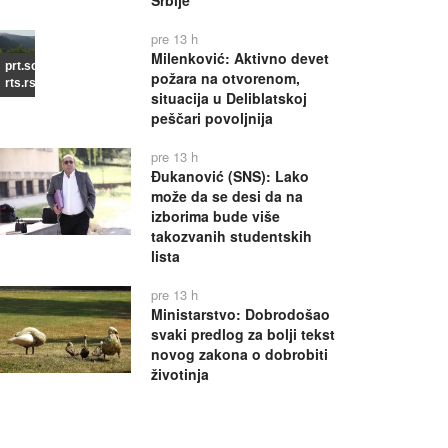
Srbije
pre 13 h
Milenković: Aktivno devet
prt.scr
požara na otvorenom,
rts.rs
situacija u Deliblatskoj
peščari povoljnija
pre 13 h
Đukanović (SNS): Lako
može da se desi da na
izborima bude više
takozvanih studentskih
lista
pre 13 h
Ministarstvo: Dobrodošao
svaki predlog za bolji tekst
novog zakona o dobrobiti
životinja