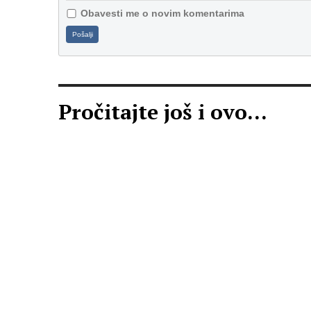
Obavesti me o novim komentarima
Pošalji
Pročitajte još i ovo...