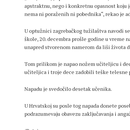
apstraktnu, nego i konkretnu opasnost koju j
nema ni poraženih ni pobednika“, rekao je a
U optužnici zagrebačkog tužilaštva navodi se
škole, 20. decembra prošle godine u vreme n
unapred stvorenom namerom da liši života de
Tom prilikom je napao nožem učiteljicu i dec
učiteljica i troje dece zadobili teške telesne
Napadu je svedočilo desetak učenika.
U Hrvatskoj su posle tog napada donete pos
podrazumevaju obavezu zaključavanja i anga