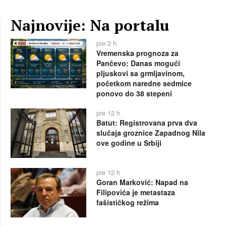
Najnovije: Na portalu
pre 2 h
Vremenska prognoza za
Pančevo: Danas mogući
pljuskovi sa grmljavinom,
početkom naredne sedmice
ponovo do 38 stepeni
pre 12 h
Batut: Registrovana prva dva
slučaja groznice Zapadnog Nila
ove godine u Srbiji
pre 12 h
Goran Marković: Napad na
Filipovića je metastaza
fašističkog režima