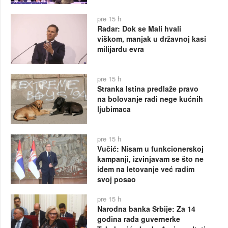
pre 15 h
Radar: Dok se Mali hvali
viškom, manjak u državnoj kasi
milijardu evra
pre 15 h
Stranka Istina predlaže pravo
na bolovanje radi nege kućnih
ljubimaca
pre 15 h
Vučić: Nisam u funkcionerskoj
kampanji, izvinjavam se što ne
idem na letovanje već radim
svoj posao
pre 15 h
Narodna banka Srbije: Za 14
godina rada guvernerke