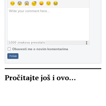
1000
znakova preostalo
Obavesti me o novim komentarima
Pošalji
Pročitajte još i ovo...