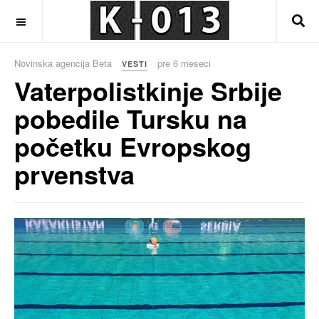
OFF CANVAS
Novinska agencija Beta
pre 6 meseci
VESTI
Vaterpolistkinje Srbije
pobedile Tursku na
početku Evropskog
prvenstva