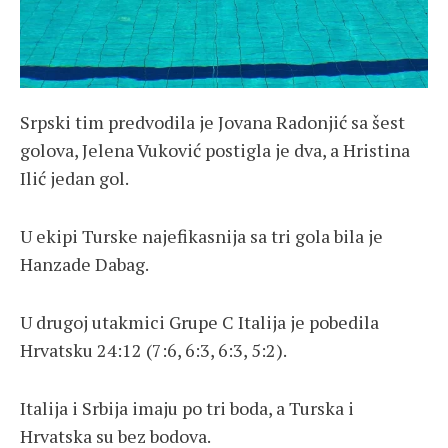
Srpski tim predvodila je Jovana Radonjić sa šest
golova, Jelena Vuković postigla je dva, a Hristina
Ilić jedan gol.
U ekipi Turske najefikasnija sa tri gola bila je
Hanzade Dabag.
U drugoj utakmici Grupe C Italija je pobedila
Hrvatsku 24:12 (7:6, 6:3, 6:3, 5:2).
Italija i Srbija imaju po tri boda, a Turska i
Hrvatska su bez bodova.