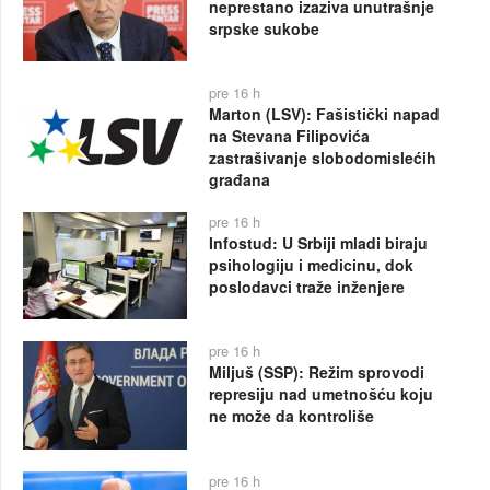
neprestano izaziva unutrašnje
srpske sukobe
pre 16 h
Marton (LSV): Fašistički napad
na Stevana Filipovića
zastrašivanje slobodomislećih
građana
pre 16 h
Infostud: U Srbiji mladi biraju
psihologiju i medicinu, dok
poslodavci traže inženjere
pre 16 h
Miljuš (SSP): Režim sprovodi
represiju nad umetnošću koju
ne može da kontroliše
pre 16 h