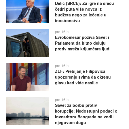
Delić (SRCE): Za igre na sreću
četiri puta više novca iz
budžeta nego za lečenje u
inostranstvu
pre 16 h
Evrokomesar poziva Savet i
Parlament da hitno deluju
protiv mreža krijumčara ljudi
pre 16 h
ZLF: Prebijanje Filipovića
upozorenje svima da okrenu
glavu kad vide nasilje
pre 16 h
Savet za borbu protiv
korupcije: Nedostupni podaci o
investitoru Beograda na vodi i
njegovom dugu