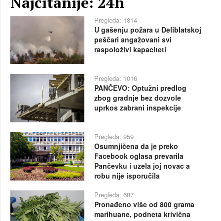
Najčitanije: 24h
Pregleda: 1814
U gašenju požara u Deliblatskoj
peščari angažovani svi
raspoloživi kapaciteti
Pregleda: 1016
PANČEVO: Optužni predlog
zbog gradnje bez dozvole
uprkos zabrani inspekcije
Pregleda: 959
Osumnjičena da je preko
Facebook oglasa prevarila
Pančevku i uzela joj novac a
robu nije isporučila
Pregleda: 687
Pronađeno više od 800 grama
marihuane, podneta krivična