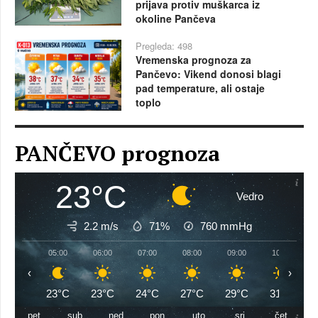
prijava protiv muškarca iz
okoline Pančeva
Pregleda: 498
Vremenska prognoza za
Pančevo: Vikend donosi blagi
pad temperature, ali ostaje
toplo
PANČEVO prognoza
23°C
Vedro
2.2 m/s
71%
760
mmHg
05:00
06:00
07:00
08:00
09:00
10:00
‹
›
23°C
23°C
24°C
27°C
29°C
31°C
pet
sub
ned
pon
uto
sri
čet