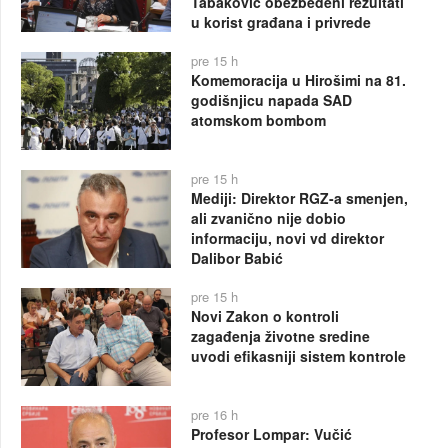
Tabaković obezbeđeni rezultati
u korist građana i privrede
pre 15 h
Komemoracija u Hirošimi na 81.
godišnjicu napada SAD
atomskom bombom
pre 15 h
Mediji: Direktor RGZ-a smenjen,
ali zvanično nije dobio
informaciju, novi vd direktor
Dalibor Babić
pre 15 h
Novi Zakon o kontroli
zagađenja životne sredine
uvodi efikasniji sistem kontrole
pre 16 h
Profesor Lompar: Vučić