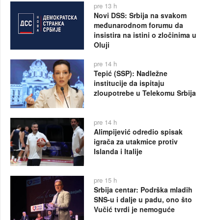
pre 13 h
Novi DSS: Srbija na svakom
međunarodnom forumu da
insistira na istini o zločinima u
Oluji
pre 14 h
Tepić (SSP): Nadležne
institucije da ispitaju
zloupotrebe u Telekomu Srbija
pre 14 h
Alimpijević odredio spisak
igrača za utakmice protiv
Islanda i Italije
pre 15 h
Srbija centar: Podrška mladih
SNS-u i dalje u padu, ono što
Vučić tvrdi je nemoguće