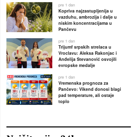
pre 1 dan
Kopriva najzastupljenija u
vazduhu, ambrozija i dalje u
niskim koncentracijama u
Pančevu
pre 1 dan
Trijumf srpskih strelaca u
Vroclavu: Aleksa Rakonjac i
Anđelija Stevanović osvojili
evropske medalje
pre 1 dan
Vremenska prognoza za
Pančevo: Vikend donosi blagi
pad temperature, ali ostaje
toplo