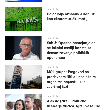
pre 1 dan
Belorusija označila Juronjuz
kao ekstremistički medij
pre 1 dan
Šabić: Opasno nastojanje da
se lokalni mediji koriste za
demonizovanje političkih
oponenata
pre 1 dan
MOL grupa: Pregovori sa
prodavcem NIS-a i nadležnim
organima napreduju ka
završnoj fazi
pre 1 dan
Aleksić (NPS): Političko
licemerje Vučića, igra i veseli se