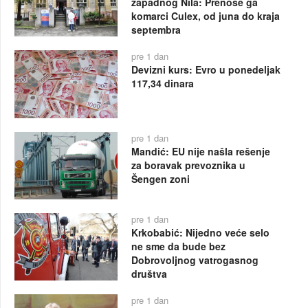
zapadnog Nila: Prenose ga
komarci Culex, od juna do kraja
septembra
pre 1 dan
Devizni kurs: Evro u ponedeljak
117,34 dinara
pre 1 dan
Mandić: EU nije našla rešenje
za boravak prevoznika u
Šengen zoni
pre 1 dan
Krkobabić: Nijedno veće selo
ne sme da bude bez
Dobrovoljnog vatrogasnog
društva
pre 1 dan