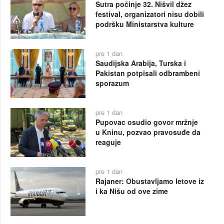
Sutra počinje 32. Nišvil džez
festival, organizatori nisu dobili
podršku Ministarstva kulture
pre 1 dan
Saudijska Arabija, Turska i
Pakistan potpisali odbrambeni
sporazum
pre 1 dan
Pupovac osudio govor mržnje
u Kninu, pozvao pravosuđe da
reaguje
pre 1 dan
Rajaner: Obustavljamo letove iz
i ka Nišu od ove zime