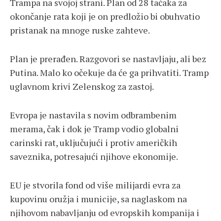
Trampa na svojoj strani. Plan od 28 tačaka za
okončanje rata koji je on predložio bi obuhvatio
pristanak na mnoge ruske zahteve.
Plan je prerađen. Razgovori se nastavljaju, ali bez
Putina. Malo ko očekuje da će ga prihvatiti. Tramp
uglavnom krivi Zelenskog za zastoj.
Evropa je nastavila s novim odbrambenim
merama, čak i dok je Tramp vodio globalni
carinski rat, uključujući i protiv američkih
saveznika, potresajući njihove ekonomije.
EU je stvorila fond od više milijardi evra za
kupovinu oružja i municije, sa naglaskom na
njihovom nabavljanju od evropskih kompanija i