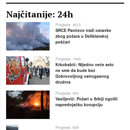
Najčitanije: 24h
Pregleda: 4613
SRCE Pančevo traži ostavke
zbog požara u Deliblatskoj
peščari
Pregleda: 1040
Krkobabić: Nijedno veće selo
ne sme da bude bez
Dobrovoljnog vatrogasnog
društva
Pregleda: 934
Vasiljević: Požari u Srbiji ogolili
naprednjačku korupciju
Pregleda: 839