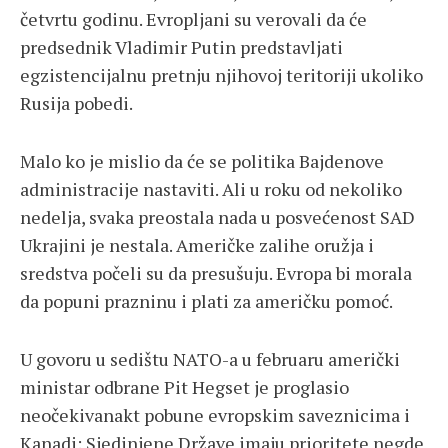
četvrtu godinu. Evropljani su verovali da će
predsednik Vladimir Putin predstavljati
egzistencijalnu pretnju njihovoj teritoriji ukoliko
Rusija pobedi.
Malo ko je mislio da će se politika Bajdenove
administracije nastaviti. Ali u roku od nekoliko
nedelja, svaka preostala nada u posvećenost SAD
Ukrajini je nestala. Američke zalihe oružja i
sredstva počeli su da presušuju. Evropa bi morala
da popuni prazninu i plati za američku pomoć.
U govoru u sedištu NATO-a u februaru američki
ministar odbrane Pit Hegset je proglasio
neočekivanakt pobune evropskim saveznicima i
Kanadi: Sjedinjene Države imaju prioritete negde