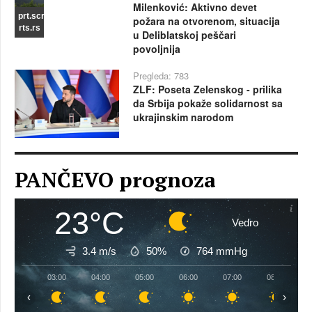
Milenković: Aktivno devet
prt.scr
požara na otvorenom, situacija
rts.rs
u Deliblatskoj peščari
povoljnija
Pregleda: 783
ZLF: Poseta Zelenskog - prilika
da Srbija pokaže solidarnost sa
ukrajinskim narodom
PANČEVO prognoza
23°C
Vedro
3.4 m/s
50%
764
mmHg
03:00
04:00
05:00
06:00
07:00
08:00
‹
›