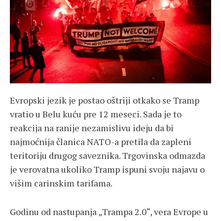
Evropski jezik je postao oštriji otkako se Tramp
vratio u Belu kuću pre 12 meseci. Sada je to
reakcija na ranije nezamislivu ideju da bi
najmoćnija članica NATO-a pretila da zapleni
teritoriju drugog saveznika. Trgovinska odmazda
je verovatna ukoliko Tramp ispuni svoju najavu o
višim carinskim tarifama.
Godinu od nastupanja „Trampa 2.0“, vera Evrope u