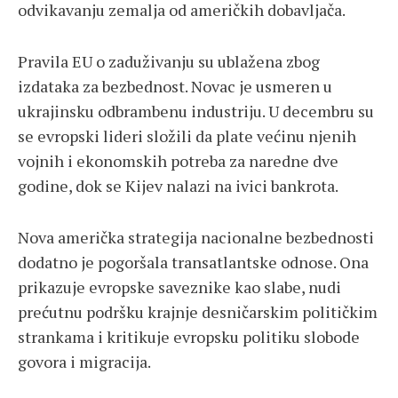
odvikavanju zemalja od američkih dobavljača.
Pravila EU o zaduživanju su ublažena zbog
izdataka za bezbednost. Novac je usmeren u
ukrajinsku odbrambenu industriju. U decembru su
se evropski lideri složili da plate većinu njenih
vojnih i ekonomskih potreba za naredne dve
godine, dok se Kijev nalazi na ivici bankrota.
Nova američka strategija nacionalne bezbednosti
dodatno je pogoršala transatlantske odnose. Ona
prikazuje evropske saveznike kao slabe, nudi
prećutnu podršku krajnje desničarskim političkim
strankama i kritikuje evropsku politiku slobode
govora i migracija.