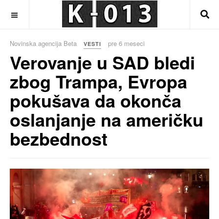
OFF CANVAS
Novinska agencija Beta
pre 6 meseci
VESTI
Verovanje u SAD bledi
zbog Trampa, Evropa
pokušava da okonča
oslanjanje na američku
bezbednost