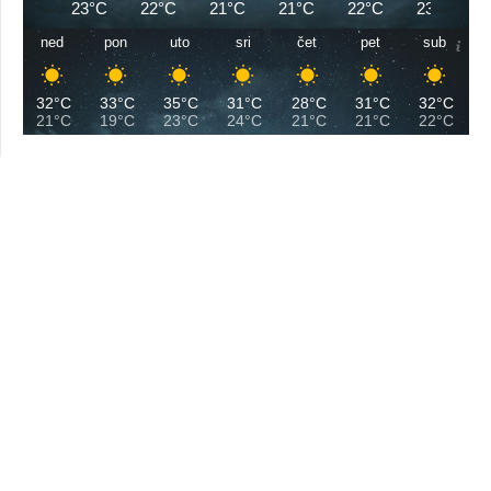
23°C
22°C
21°C
21°C
22°C
23°C
ned
pon
uto
sri
čet
pet
sub
32°C
33°C
35°C
31°C
28°C
31°C
32°C
21°C
19°C
23°C
24°C
21°C
21°C
22°C