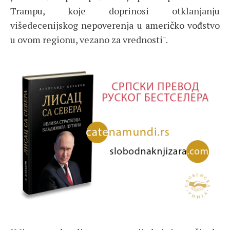
Trampu, koje doprinosi otklanjanju
višedecenijskog nepoverenja u američko vođstvo
u ovom regionu, vezano za vrednosti".