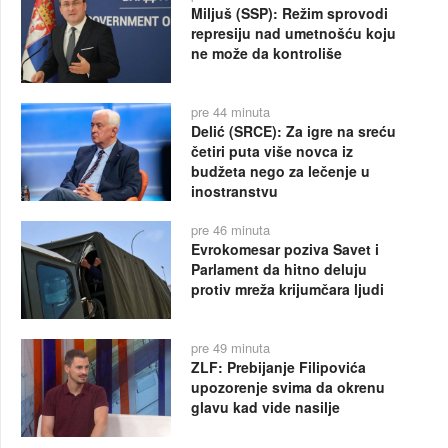
Miljuš (SSP): Režim sprovodi
represiju nad umetnošću koju
ne može da kontroliše
pre 44 minuta
Delić (SRCE): Za igre na sreću
četiri puta više novca iz
budžeta nego za lečenje u
inostranstvu
pre 46 minuta
Evrokomesar poziva Savet i
Parlament da hitno deluju
protiv mreža krijumčara ljudi
pre 49 minuta
ZLF: Prebijanje Filipovića
upozorenje svima da okrenu
glavu kad vide nasilje