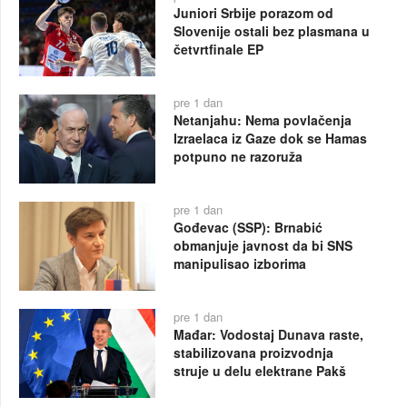
Juniori Srbije porazom od
Slovenije ostali bez plasmana u
četvrtfinale EP
pre 1 dan
Netanjahu: Nema povlačenja
Izraelaca iz Gaze dok se Hamas
potpuno ne razoruža
pre 1 dan
Gođevac (SSP): Brnabić
obmanjuje javnost da bi SNS
manipulisao izborima
pre 1 dan
Mađar: Vodostaj Dunava raste,
stabilizovana proizvodnja
struje u delu elektrane Pakš