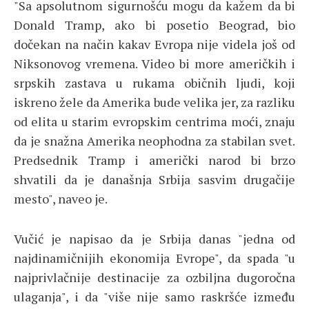
"Sa apsolutnom sigurnošću mogu da kažem da bi
Donald Tramp, ako bi posetio Beograd, bio
dočekan na način kakav Evropa nije videla još od
Niksonovog vremena. Video bi more američkih i
srpskih zastava u rukama običnih ljudi, koji
iskreno žele da Amerika bude velika jer, za razliku
od elita u starim evropskim centrima moći, znaju
da je snažna Amerika neophodna za stabilan svet.
Predsednik Tramp i američki narod bi brzo
shvatili da je današnja Srbija sasvim drugačije
mesto", naveo je.
Vučić je napisao da je Srbija danas "jedna od
najdinamičnijih ekonomija Evrope", da spada "u
najprivlačnije destinacije za ozbiljna dugoročna
ulaganja", i da "više nije samo raskršće između