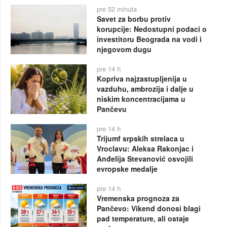
pre 52 minuta
Savet za borbu protiv
korupcije: Nedostupni podaci o
investitoru Beograda na vodi i
njegovom dugu
pre 14 h
Kopriva najzastupljenija u
vazduhu, ambrozija i dalje u
niskim koncentracijama u
Pančevu
pre 14 h
Trijumf srpskih strelaca u
Vroclavu: Aleksa Rakonjac i
Anđelija Stevanović osvojili
evropske medalje
pre 14 h
Vremenska prognoza za
Pančevo: Vikend donosi blagi
pad temperature, ali ostaje