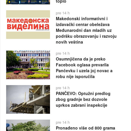
toplo
pre 14 h
Makedonski informativni i
izdavački centar obeležava
Međunarodni dan mladih uz
podršku obrazovanju i razvoju
novih veština
pre 14 h
Osumnjičena da je preko
Facebook oglasa prevarila
Pančevku i uzela joj novac a
robu nije isporučila
pre 14 h
PANČEVO: Optužni predlog
zbog gradnje bez dozvole
uprkos zabrani inspekcije
pre 14 h
Pronađeno više od 800 grama