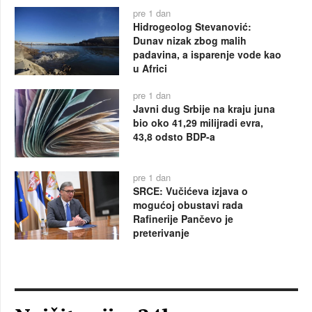
pre 1 dan
Hidrogeolog Stevanović:
Dunav nizak zbog malih
padavina, a isparenje vode kao
u Africi
pre 1 dan
Javni dug Srbije na kraju juna
bio oko 41,29 milijradi evra,
43,8 odsto BDP-a
pre 1 dan
SRCE: Vučićeva izjava o
mogućoj obustavi rada
Rafinerije Pančevo je
preterivanje