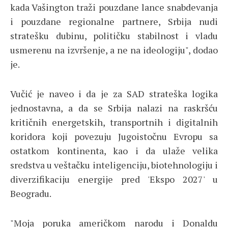
kada Vašington traži pouzdane lance snabdevanja
i pouzdane regionalne partnere, Srbija nudi
stratešku dubinu, političku stabilnost i vladu
usmerenu na izvršenje, a ne na ideologiju", dodao
je.
Vučić je naveo i da je za SAD strateška logika
jednostavna, a da se Srbija nalazi na raskršću
kritičnih energetskih, transportnih i digitalnih
koridora koji povezuju Jugoistočnu Evropu sa
ostatkom kontinenta, kao i da ulaže velika
sredstva u veštačku inteligenciju, biotehnologiju i
diverzifikaciju energije pred 'Ekspo 2027' u
Beogradu.
"Moja poruka američkom narodu i Donaldu