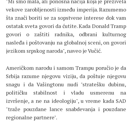
"Mi smo mala, ali ponosna nacija koja je preživela
vekove zarobljenosti između imperija. Razumemo
šta znači boriti se za sopstvene interese dok vam
ostatak sveta govori da ćutite. Kada Donald Tramp
govori o zaštiti radnika, odbrani kulturnog
nasleđa i poštovanju na globalnoj sceni, on govori
jezikom srpskog naroda", naveo je Vučić.
Američkom narodu i samom Trampu poručio je da
Srbija razume njegovu viziju, da poštuje njegovu
snagu i da Vašingtonu nudi "stratešku dubinu,
političku stabilnost i vladu usmerenu na
izvršenje, a ne na ideologiju", u vreme kada SAD
"traže pouzdane lance snabdevanja i pouzdane
regionalne partnere".