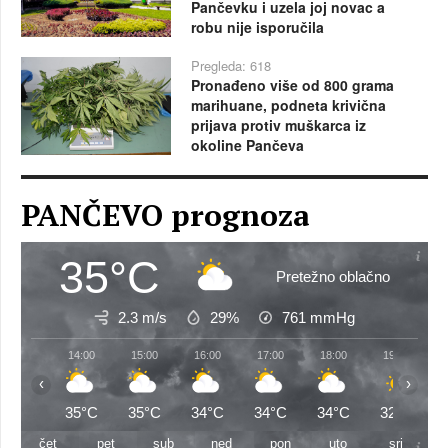
Pančevku i uzela joj novac a
robu nije isporučila
Pregleda: 618
Pronađeno više od 800 grama
marihuane, podneta krivična
prijava protiv muškarca iz
okoline Pančeva
PANČEVO prognoza
35°C
Pretežno oblačno
2.3 m/s
29%
761
mmHg
14:00
15:00
16:00
17:00
18:00
19:00
‹
›
35°C
35°C
34°C
34°C
34°C
32°C
čet
pet
sub
ned
pon
uto
sri