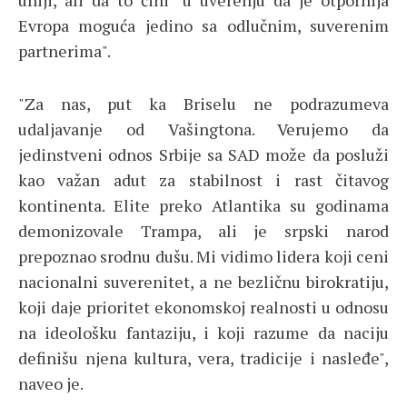
uniji, ali da to čini "u uverenju da je otpornija
Evropa moguća jedino sa odlučnim, suverenim
partnerima".
"Za nas, put ka Briselu ne podrazumeva
udaljavanje od Vašingtona. Verujemo da
jedinstveni odnos Srbije sa SAD može da posluži
kao važan adut za stabilnost i rast čitavog
kontinenta. Elite preko Atlantika su godinama
demonizovale Trampa, ali je srpski narod
prepoznao srodnu dušu. Mi vidimo lidera koji ceni
nacionalni suverenitet, a ne bezličnu birokratiju,
koji daje prioritet ekonomskoj realnosti u odnosu
na ideološku fantaziju, i koji razume da naciju
definišu njena kultura, vera, tradicije i nasleđe",
naveo je.