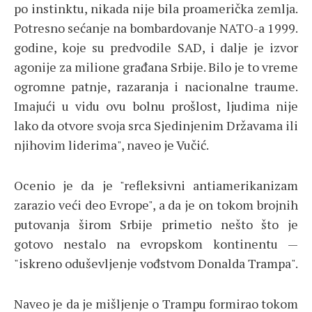
po instinktu, nikada nije bila proamerička zemlja.
Potresno sećanje na bombardovanje NATO-a 1999.
godine, koje su predvodile SAD, i dalje je izvor
agonije za milione građana Srbije. Bilo je to vreme
ogromne patnje, razaranja i nacionalne traume.
Imajući u vidu ovu bolnu prošlost, ljudima nije
lako da otvore svoja srca Sjedinjenim Državama ili
njihovim liderima", naveo je Vučić.
Ocenio je da je "refleksivni antiamerikanizam
zarazio veći deo Evrope", a da je on tokom brojnih
putovanja širom Srbije primetio nešto što je
gotovo nestalo na evropskom kontinentu —
"iskreno oduševljenje vođstvom Donalda Trampa".
Naveo je da je mišljenje o Trampu formirao tokom