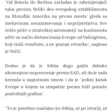
"Od Brisela do Berlina zavladao je zabrinjavajući
talas prezira. Veliki deo evropskog establišmenta
na filozofiju 'Amerika na prvom mestu' gleda sa
mešavinom nerazumevanja i neprijateljstva. Sve
češće priče o 'strateškoj autonomiji' na kontinentu
učtiv su način distanciranja Evrope od Vašingtona,
koji traži rezultate, a ne praznu retoriku", napisao
je Vučić.
Dodao je da je Srbija dugo gajila duboko
ukorenjeno nepoverenje prema SAD, ali da je sada
krenula u suprotnom smeru i da je "jedini kutak
Evrope u kojem su simpatije prema SAD porasle
poslednjih godina".
"To je posebno značajno jer Srbija, ni po istoriji, ni