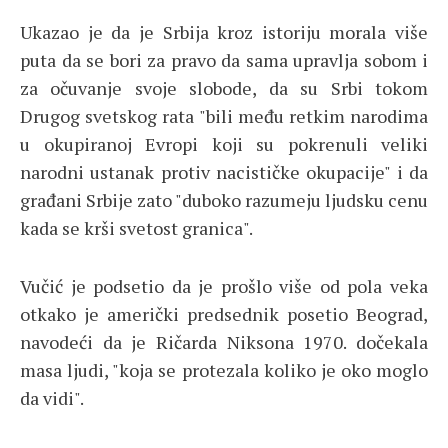
Ukazao je da je Srbija kroz istoriju morala više
puta da se bori za pravo da sama upravlja sobom i
za očuvanje svoje slobode, da su Srbi tokom
Drugog svetskog rata "bili među retkim narodima
u okupiranoj Evropi koji su pokrenuli veliki
narodni ustanak protiv nacističke okupacije" i da
građani Srbije zato "duboko razumeju ljudsku cenu
kada se krši svetost granica".
Vučić je podsetio da je prošlo više od pola veka
otkako je američki predsednik posetio Beograd,
navodeći da je Ričarda Niksona 1970. dočekala
masa ljudi, "koja se protezala koliko je oko moglo
da vidi".