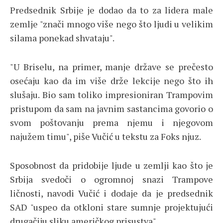
Predsednik Srbije je dodao da to za lidera male
zemlje "znači mnogo više nego što ljudi u velikim
silama ponekad shvataju".
"U Briselu, na primer, manje države se prečesto
osećaju kao da im više drže lekcije nego što ih
slušaju. Bio sam toliko impresioniran Trampovim
pristupom da sam na javnim sastancima govorio o
svom poštovanju prema njemu i njegovom
najužem timu", piše Vučić u tekstu za Foks njuz.
Sposobnost da pridobije ljude u zemlji kao što je
Srbija svedoči o ogromnoj snazi Trampove
ličnosti, navodi Vučić i dodaje da je predsednik
SAD "uspeo da otkloni stare sumnje projektujući
drugačiju sliku američkog prisustva".