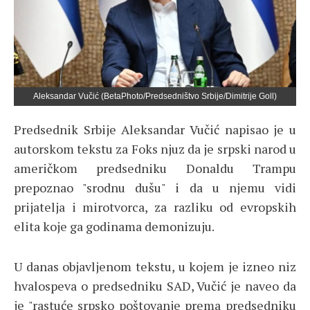
Aleksandar Vučić (BetaPhoto/Predsedništvo Srbije/Dimitrije Goll)
Predsednik Srbije Aleksandar Vučić napisao je u
autorskom tekstu za Foks njuz da je srpski narod u
američkom predsedniku Donaldu Trampu
prepoznao "srodnu dušu" i da u njemu vidi
prijatelja i mirotvorca, za razliku od evropskih
elita koje ga godinama demonizuju.
U danas objavljenom tekstu, u kojem je izneo niz
hvalospeva o predsedniku SAD, Vučić je naveo da
je "rastuće srpsko poštovanje prema predsedniku