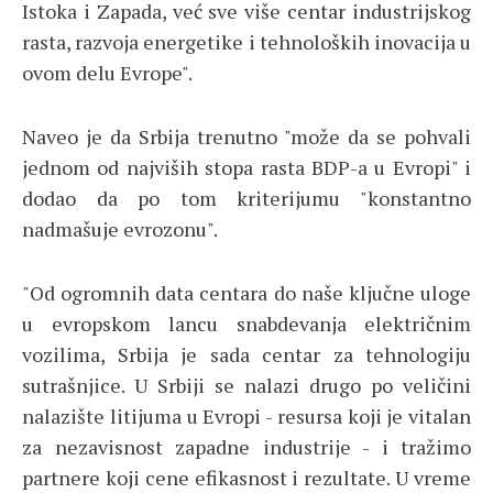
Istoka i Zapada, već sve više centar industrijskog
rasta, razvoja energetike i tehnoloških inovacija u
ovom delu Evrope".
Naveo je da Srbija trenutno "može da se pohvali
jednom od najviših stopa rasta BDP-a u Evropi" i
dodao da po tom kriterijumu "konstantno
nadmašuje evrozonu".
"Od ogromnih data centara do naše ključne uloge
u evropskom lancu snabdevanja električnim
vozilima, Srbija je sada centar za tehnologiju
sutrašnjice. U Srbiji se nalazi drugo po veličini
nalazište litijuma u Evropi - resursa koji je vitalan
za nezavisnost zapadne industrije - i tražimo
partnere koji cene efikasnost i rezultate. U vreme