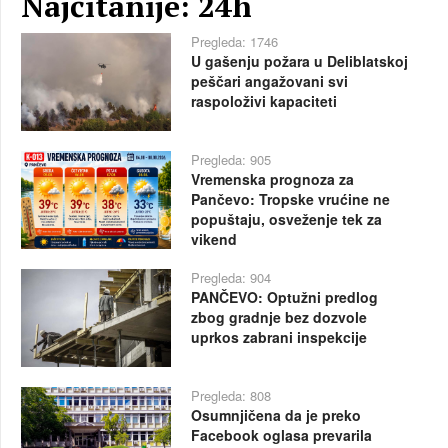
Najčitanije: 24h
Pregleda: 1746
U gašenju požara u Deliblatskoj
peščari angažovani svi
raspoloživi kapaciteti
Pregleda: 905
Vremenska prognoza za
Pančevo: Tropske vrućine ne
popuštaju, osveženje tek za
vikend
Pregleda: 904
PANČEVO: Optužni predlog
zbog gradnje bez dozvole
uprkos zabrani inspekcije
Pregleda: 808
Osumnjičena da je preko
Facebook oglasa prevarila