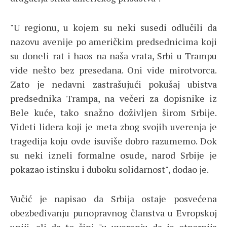
"U regionu, u kojem su neki susedi odlučili da
nazovu avenije po američkim predsednicima koji
su doneli rat i haos na naša vrata, Srbi u Trampu
vide nešto bez presedana. Oni vide mirotvorca.
Zato je nedavni zastrašujući pokušaj ubistva
predsednika Trampa, na večeri za dopisnike iz
Bele kuće, tako snažno doživljen širom Srbije.
Videti lidera koji je meta zbog svojih uverenja je
tragedija koju ovde isuviše dobro razumemo. Dok
su neki izneli formalne osude, narod Srbije je
pokazao istinsku i duboku solidarnost", dodao je.
Vučić je napisao da Srbija ostaje posvećena
obezbeđivanju punopravnog članstva u Evropskoj