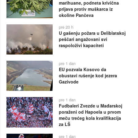
marihuane, podneta krivična
prijava protiv muškarca iz
okoline Pančeva
pre 20 h
U gašenju požara u Deliblatskoj
peščari angažovani svi
raspoloživi kapaciteti
pre 1 dan
EU pozvala Kosovo da
obustavi rušenje kod jezera
Gazivode
pre 1 dan
Fudbaleri Zvezde u Mađarskoj
poraženi od Hapoela u prvom
meču trećeg kola kvalifikacija
za LŠ
pre 1 dan