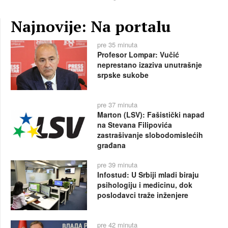
Najnovije: Na portalu
pre 35 minuta
Profesor Lompar: Vučić
neprestano izaziva unutrašnje
srpske sukobe
pre 37 minuta
Marton (LSV): Fašistički napad
na Stevana Filipovića
zastrašivanje slobodomislećih
građana
pre 39 minuta
Infostud: U Srbiji mladi biraju
psihologiju i medicinu, dok
poslodavci traže inženjere
pre 42 minuta