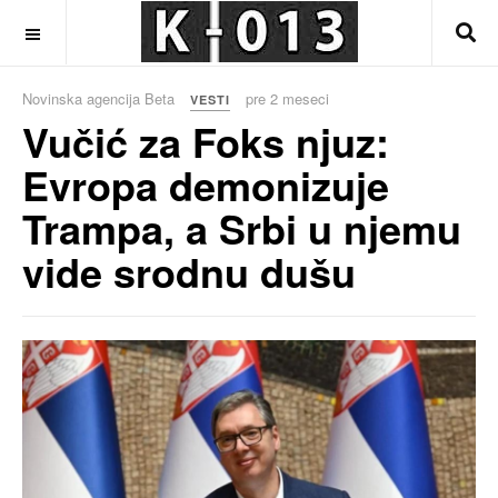
OFF CANVAS
Novinska agencija Beta
pre 2 meseci
VESTI
Vučić za Foks njuz:
Evropa demonizuje
Trampa, a Srbi u njemu
vide srodnu dušu