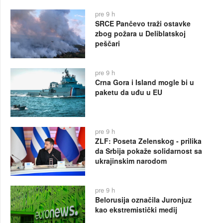
pre 9 h
SRCE Pančevo traži ostavke
zbog požara u Deliblatskoj
peščari
pre 9 h
Crna Gora i Island mogle bi u
paketu da uđu u EU
pre 9 h
ZLF: Poseta Zelenskog - prilika
da Srbija pokaže solidarnost sa
ukrajinskim narodom
pre 9 h
Belorusija označila Juronjuz
kao ekstremistički medij