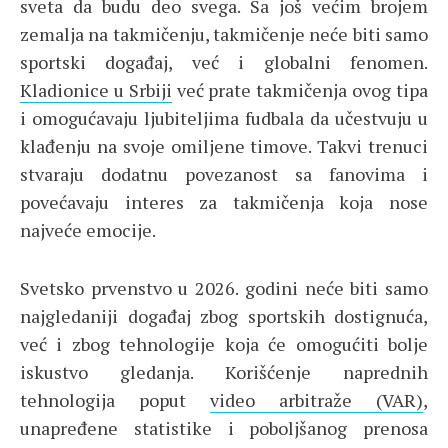
sveta da budu deo svega. Sa još većim brojem
zemalja na takmičenju, takmičenje neće biti samo
sportski događaj, već i globalni fenomen.
Kladionice u Srbiji
već prate takmičenja ovog tipa
i omogućavaju ljubiteljima fudbala da učestvuju u
klađenju na svoje omiljene timove. Takvi trenuci
stvaraju dodatnu povezanost sa fanovima i
povećavaju interes za takmičenja koja nose
najveće emocije.
Svetsko prvenstvo u 2026. godini neće biti samo
najgledaniji događaj zbog sportskih dostignuća,
već i zbog tehnologije koja će omogućiti bolje
iskustvo gledanja. Korišćenje naprednih
tehnologija poput
video arbitraže (VAR)
,
unapređene statistike i poboljšanog prenosa