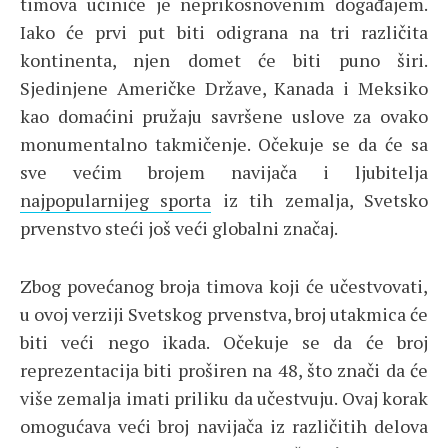
timova učiniće je neprikosnovenim događajem.
Iako će prvi put biti odigrana na tri različita
kontinenta, njen domet će biti puno širi.
Sjedinjene Američke Države, Kanada i Meksiko
kao domaćini pružaju savršene uslove za ovako
monumentalno takmičenje. Očekuje se da će sa
sve većim brojem navijača i ljubitelja
najpopularnijeg sporta
iz tih zemalja, Svetsko
prvenstvo steći još veći globalni značaj.
Zbog povećanog broja timova koji će učestvovati,
u ovoj verziji Svetskog prvenstva, broj utakmica će
biti veći nego ikada. Očekuje se da će broj
reprezentacija biti proširen na 48, što znači da će
više zemalja imati priliku da učestvuju. Ovaj korak
omogućava veći broj navijača iz različitih delova