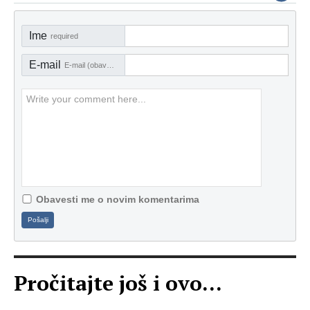
Ime
required
E-mail
E-mail (obavezno)
Obavesti me o novim komentarima
Pošalji
Pročitajte još i ovo...