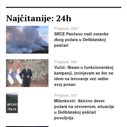
Najčitanije: 24h
Pregleda: 2947
SRCE Pančevo traži ostavke
zbog požara u Deliblatskoj
peščari
Pregleda: 566
Vučić: Nisam u funkcionerskoj
kampanji, izvinjavam se što ne
idem na letovanje već radim
svoj posao
Pregleda: 537
Milenković: Aktivno devet
prt.scr
požara na otvorenom, situacija
rts.rs
u Deliblatskoj peščari
povoljnija