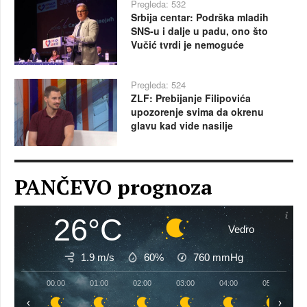
Pregleda: 532
Srbija centar: Podrška mladih
SNS-u i dalje u padu, ono što
Vučić tvrdi je nemoguće
Pregleda: 524
ZLF: Prebijanje Filipovića
upozorenje svima da okrenu
glavu kad vide nasilje
PANČEVO prognoza
26°C
Vedro
1.9 m/s
60%
760
mmHg
00:00
01:00
02:00
03:00
04:00
05:00
‹
›