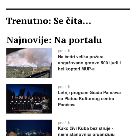
Trenutno: Se čita...
Najnovije: Na portalu
pre 1 h
Na četiri velika požara
angažovano gotovo 500 ljudi i
helikopteri MUP-a
pre 1 h
Letnji program Grada Pančeva
na Platou Kulturnog centra
Pančeva
pre 1 h
Kako živi Kuba bez struje -
njeni stanovnici organizuju