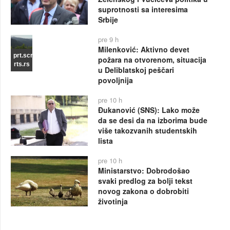
suprotnosti sa interesima
Srbije
pre 9 h
Milenković: Aktivno devet
prt.scr
požara na otvorenom, situacija
rts.rs
u Deliblatskoj peščari
povoljnija
pre 10 h
Đukanović (SNS): Lako može
da se desi da na izborima bude
više takozvanih studentskih
lista
pre 10 h
Ministarstvo: Dobrodošao
svaki predlog za bolji tekst
novog zakona o dobrobiti
životinja