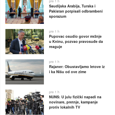
pre 1 h
Saudijska Arabija, Turska i
Pakistan potpisali odbrambeni
sporazum
pre 1 h
Pupovac osudio govor mržnje
u Kninu, pozvao pravosuđe da
reaguje
pre 1 h
Rajaner: Obustavljamo letove iz
i ka Nišu od ove zime
pre 1 h
NUNS: U julu fizički napadi na
novinare, pretnje, kampanje
protiv lokalnih TV