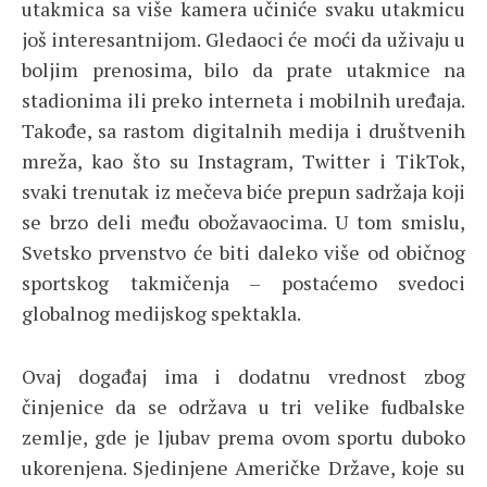
utakmica sa više kamera učiniće svaku utakmicu
još interesantnijom. Gledaoci će moći da uživaju u
boljim prenosima, bilo da prate utakmice na
stadionima ili preko interneta i mobilnih uređaja.
Takođe, sa rastom digitalnih medija i društvenih
mreža, kao što su Instagram, Twitter i TikTok,
svaki trenutak iz mečeva biće prepun sadržaja koji
se brzo deli među obožavaocima. U tom smislu,
Svetsko prvenstvo će biti daleko više od običnog
sportskog takmičenja – postaćemo svedoci
globalnog medijskog spektakla.
Ovaj događaj ima i dodatnu vrednost zbog
činjenice da se održava u tri velike fudbalske
zemlje, gde je ljubav prema ovom sportu duboko
ukorenjena. Sjedinjene Američke Države, koje su