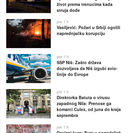
život prema trenucima kada
struja dođe
pre 1 h
Vasiljević: Požari u Srbiji ogolili
naprednjačku korupciju
pre 1 h
SSP Niš: Zašto država
dozvoljava da Niš izgubi avio-
linije do Evrope
pre 1 h
Direktorka Batuta o virusu
zapadnog Nila: Prenose ga
komarci Culex, od juna do kraja
septembra
pre 1 h
Devizni kurs: Evro u ponedeljak