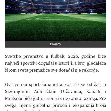
Pixabay
Svetsko prvenstvo u fudbalu 2026. godine biće
najveći sportski događaj u istoriji, a broj gledalaca
širom sveta premašiće sve dosadašnje rekorde.
Ova velika sportska smotra koja će se održati u
Sjedinjenim Američkim Državama, Kanadi i
Meksiku biće jedinstvena iz nekoliko razloga. Pre
svega, njena globalna priroda i ekspanzija broja