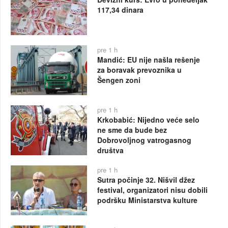
117,34 dinara
pre 1 h
Mandić: EU nije našla rešenje
za boravak prevoznika u
Šengen zoni
pre 1 h
Krkobabić: Nijedno veće selo
ne sme da bude bez
Dobrovoljnog vatrogasnog
društva
pre 1 h
Sutra počinje 32. Nišvil džez
festival, organizatori nisu dobili
podršku Ministarstva kulture