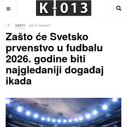
OFF CANVAS
I.F.
pre 5 meseci
VESTI
Zašto će Svetsko
prvenstvo u fudbalu
2026. godine biti
najgledaniji događaj
ikada