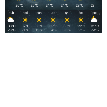
26°C
25°C
24°C
24°C
23°C
23°C
sub
ned
pon
uto
sri
čet
pet
33°C
32°C
33°C
35°C
35°C
29°C
31°C
23°C
21°C
19°C
24°C
25°C
22°C
23°C