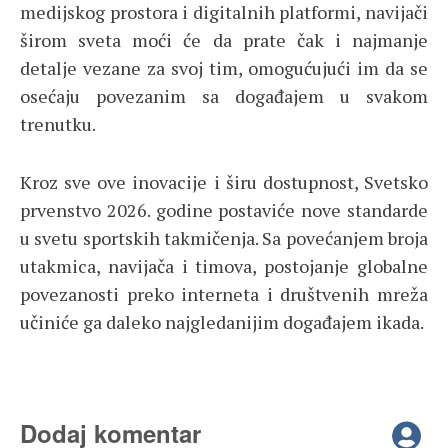
medijskog prostora i digitalnih platformi, navijači
širom sveta moći će da prate čak i najmanje
detalje vezane za svoj tim, omogućujući im da se
osećaju povezanim sa događajem u svakom
trenutku.
Kroz sve ove inovacije i širu dostupnost, Svetsko
prvenstvo 2026. godine postaviće nove standarde
u svetu sportskih takmičenja. Sa povećanjem broja
utakmica, navijača i timova, postojanje globalne
povezanosti preko interneta i društvenih mreža
učiniće ga daleko najgledanijim događajem ikada.
Dodaj komentar