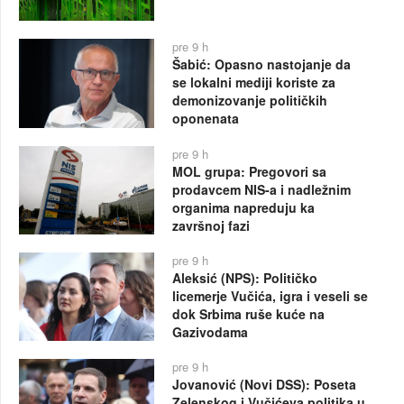
pre 9 h
Šabić: Opasno nastojanje da
se lokalni mediji koriste za
demonizovanje političkih
oponenata
pre 9 h
MOL grupa: Pregovori sa
prodavcem NIS-a i nadležnim
organima napreduju ka
završnoj fazi
pre 9 h
Aleksić (NPS): Političko
licemerje Vučića, igra i veseli se
dok Srbima ruše kuće na
Gazivodama
pre 9 h
Jovanović (Novi DSS): Poseta
Zelenskog i Vučićeva politika u