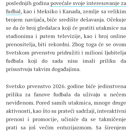
poslednjih godina
povećale svoje interesovanje za
fudbal
, kao i Meksiko i Kanada, zemlje sa velikim
brojem navijača, biće središte dešavanja. Očekuje
se da će broj gledalaca koji će pratiti utakmice na
stadionima i putem televizije, kao i broj online
prenositelja, biti rekordni. Zbog toga će se ovom
Svetskom prvenstvu pridružiti i milioni ljubitelja
fudbala koji do sada nisu imali priliku da
prisustvuju takvim događajima.
Svetsko prvenstvo 2026. godine biće jedinstvena
prilika za fanove fudbala da uživaju u nečem
neviđenom. Pored samih utakmica, mnoge druge
aktivnosti, kao što su prateći sadržaji, interaktivni
prenosi i promocije, učiniće da se takmičenje
prati sa još većim entuzijazmom. Sa širenjem