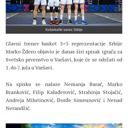
Košarkaški savez Srbije
Glavni trener basket 3×3 reprezentacije Srbije
Marko Ždero objavio je danas širi spisak igrača za
Svetsko prvenstvo u Varšavi, koje će se održati od
1. do 7. jula u Varšavi.
Na spisku se nalaze Nemanja Barać, Marko
Branković, Filip Kaluđerović, Strahinja Stojačić,
Andreja Milutinović, Đorđe Simeunović i Nenad
Nerandžić.