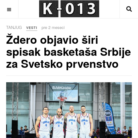
OFF CANVAS
TANJUG
pre 2 meseci
VESTI
Ždero objavio širi
spisak basketaša Srbije
za Svetsko prvenstvo