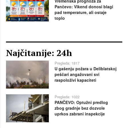
Vremenska prognoza za
Pančevo: Vikend donosi blagi
pad temperature, ali ostaje
toplo
Najčitanije: 24h
Pregleda: 1817
U gašenju požara u Deliblatskoj
peščari angažovani svi
raspoloživi kapaciteti
Pregleda: 1022
PANČEVO: Optužni predlog
zbog gradnje bez dozvole
uprkos zabrani inspekcije