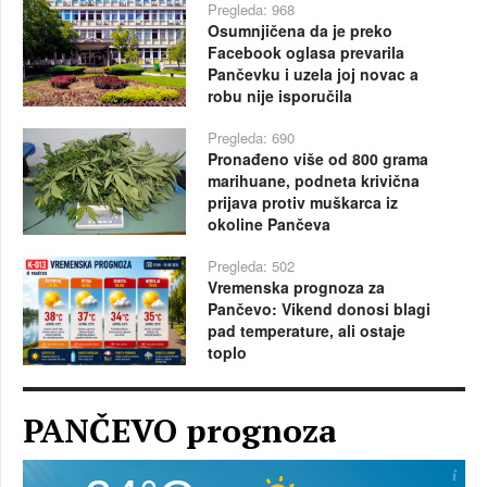
Pregleda: 968
Osumnjičena da je preko
Facebook oglasa prevarila
Pančevku i uzela joj novac a
robu nije isporučila
Pregleda: 690
Pronađeno više od 800 grama
marihuane, podneta krivična
prijava protiv muškarca iz
okoline Pančeva
Pregleda: 502
Vremenska prognoza za
Pančevo: Vikend donosi blagi
pad temperature, ali ostaje
toplo
PANČEVO prognoza