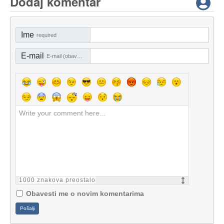
Dodaj komentar
Ime
required
E-mail
E-mail (obavezno)
1000
znakova preostalo
Obavesti me o novim komentarima
Pošalji