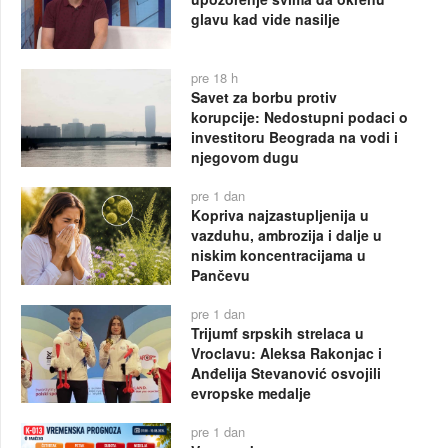
glavu kad vide nasilje
pre 18 h
Savet za borbu protiv
korupcije: Nedostupni podaci o
investitoru Beograda na vodi i
njegovom dugu
pre 1 dan
Kopriva najzastupljenija u
vazduhu, ambrozija i dalje u
niskim koncentracijama u
Pančevu
pre 1 dan
Trijumf srpskih strelaca u
Vroclavu: Aleksa Rakonjac i
Anđelija Stevanović osvojili
evropske medalje
pre 1 dan