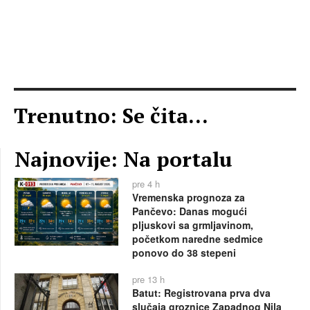
Trenutno: Se čita...
Najnovije: Na portalu
pre 4 h
Vremenska prognoza za
Pančevo: Danas mogući
pljuskovi sa grmljavinom,
početkom naredne sedmice
ponovo do 38 stepeni
pre 13 h
Batut: Registrovana prva dva
slučaja groznice Zapadnog Nila