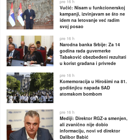
pre 16 h
Vučić: Nisam u funkcionerskoj
kampanji, izvinjavam se što ne
idem na letovanje već radim
svoj posao
pre 16 h
Narodna banka Srbije: Za 14
godina rada guvernerke
Tabaković obezbeđeni rezultati
u korist građana i privrede
pre 16 h
Komemoracija u Hirošimi na 81.
godišnjicu napada SAD
atomskom bombom
pre 16 h
Mediji: Direktor RGZ-a smenjen,
ali zvanično nije dobio
informaciju, novi vd direktor
Dalibor Babić