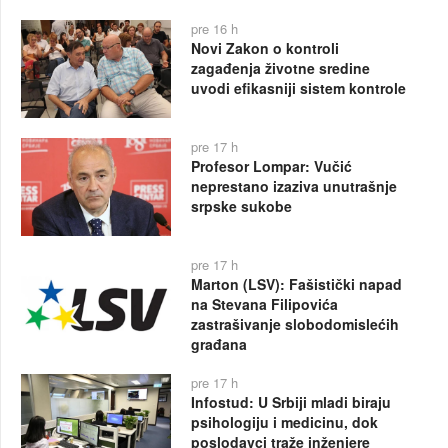
pre 16 h
Novi Zakon o kontroli
zagađenja životne sredine
uvodi efikasniji sistem kontrole
pre 17 h
Profesor Lompar: Vučić
neprestano izaziva unutrašnje
srpske sukobe
pre 17 h
Marton (LSV): Fašistički napad
na Stevana Filipovića
zastrašivanje slobodomislećih
građana
pre 17 h
Infostud: U Srbiji mladi biraju
psihologiju i medicinu, dok
poslodavci traže inženjere