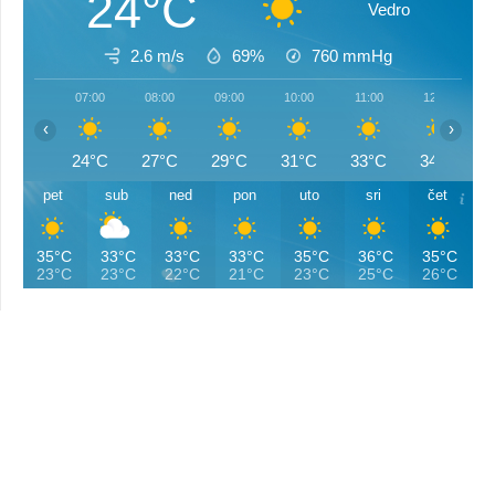
24°C
Vedro
2.6 m/s
69%
760
mmHg
07:00
08:00
09:00
10:00
11:00
12:00
‹
›
24°C
27°C
29°C
31°C
33°C
34°C
pet
sub
ned
pon
uto
sri
čet
35°C
33°C
33°C
33°C
35°C
36°C
35°C
23°C
23°C
22°C
21°C
23°C
25°C
26°C