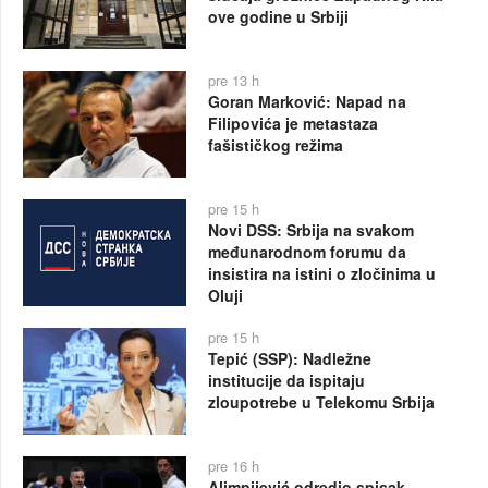
ove godine u Srbiji
pre 13 h
Goran Marković: Napad na
Filipovića je metastaza
fašističkog režima
pre 15 h
Novi DSS: Srbija na svakom
međunarodnom forumu da
insistira na istini o zločinima u
Oluji
pre 15 h
Tepić (SSP): Nadležne
institucije da ispitaju
zloupotrebe u Telekomu Srbija
pre 16 h
Alimpijević odredio spisak