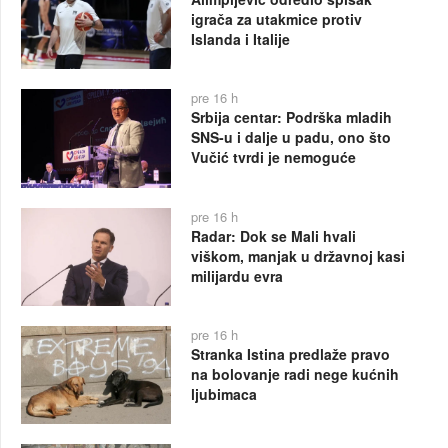
igrača za utakmice protiv
Islanda i Italije
pre 16 h
Srbija centar: Podrška mladih
SNS-u i dalje u padu, ono što
Vučić tvrdi je nemoguće
pre 16 h
Radar: Dok se Mali hvali
viškom, manjak u državnoj kasi
milijardu evra
pre 16 h
Stranka Istina predlaže pravo
na bolovanje radi nege kućnih
ljubimaca