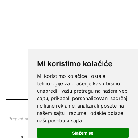
Mi koristimo kolačiće
Mi koristimo kolačiće i ostale
tehnologije za praćenje kako bismo
unapredili vašu pretragu na našem veb
sajtu, prikazali personalizovani sadržaj
i ciljane reklame, analizirali posete na
Vesti
našem sajtu i razumeli odakle dolaze
Pregled najvažnijih informacija i tema iz Srbije, regiona i sveta.
naši posetioci sajta.
Slažem se