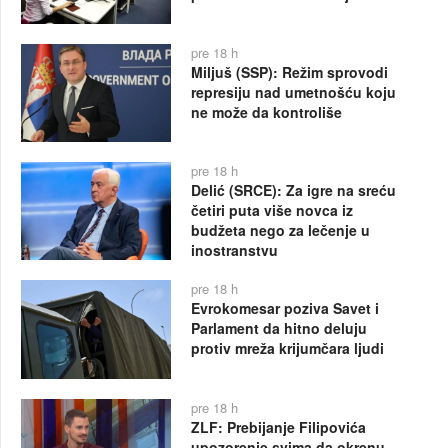
pre 18 h
Miljuš (SSP): Režim sprovodi
represiju nad umetnošću koju
ne može da kontroliše
pre 18 h
Delić (SRCE): Za igre na sreću
četiri puta više novca iz
budžeta nego za lečenje u
inostranstvu
pre 18 h
Evrokomesar poziva Savet i
Parlament da hitno deluju
protiv mreža krijumčara ljudi
pre 18 h
ZLF: Prebijanje Filipovića
upozorenje svima da okrenu