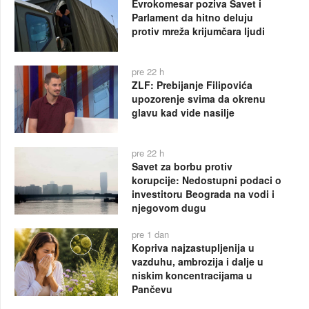
Evrokomesar poziva Savet i
Parlament da hitno deluju
protiv mreža krijumčara ljudi
pre 22 h
ZLF: Prebijanje Filipovića
upozorenje svima da okrenu
glavu kad vide nasilje
pre 22 h
Savet za borbu protiv
korupcije: Nedostupni podaci o
investitoru Beograda na vodi i
njegovom dugu
pre 1 dan
Kopriva najzastupljenija u
vazduhu, ambrozija i dalje u
niskim koncentracijama u
Pančevu