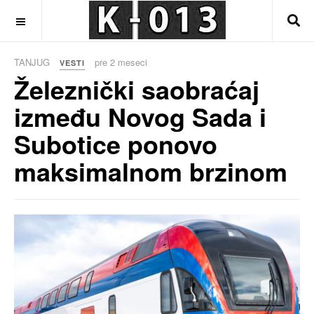
OFF CANVAS
TANJUG
pre 2 meseci
VESTI
Železnički saobraćaj
između Novog Sada i
Subotice ponovo
maksimalnom brzinom