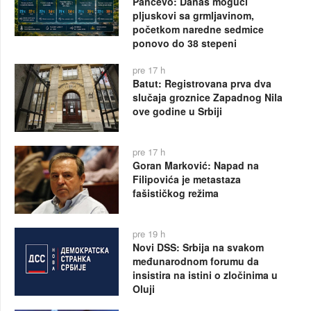
Pančevo: Danas mogući
pljuskovi sa grmljavinom,
početkom naredne sedmice
ponovo do 38 stepeni
pre 17 h
Batut: Registrovana prva dva
slučaja groznice Zapadnog Nila
ove godine u Srbiji
pre 17 h
Goran Marković: Napad na
Filipovića je metastaza
fašističkog režima
pre 19 h
Novi DSS: Srbija na svakom
međunarodnom forumu da
insistira na istini o zločinima u
Oluji