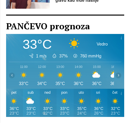
glavu kad vide nasilje
PANČEVO prognoza
33°C
Vedro
1 m/s
37%
760
mmHg
11:00
12:00
13:00
14:00
15:00
16:00
‹
›
33°C
34°C
35°C
36°C
36°C
36°C
pet
sub
ned
pon
uto
sri
čet
36°C
33°C
33°C
33°C
35°C
36°C
32°C
23°C
23°C
22°C
23°C
24°C
26°C
23°C