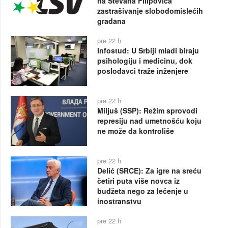
na Stevana Filipovića
zastrašivanje slobodomislećih
građana
pre 22 h
Infostud: U Srbiji mladi biraju
psihologiju i medicinu, dok
poslodavci traže inženjere
pre 22 h
Miljuš (SSP): Režim sprovodi
represiju nad umetnošću koju
ne može da kontroliše
pre 22 h
Delić (SRCE): Za igre na sreću
četiri puta više novca iz
budžeta nego za lečenje u
inostranstvu
pre 22 h