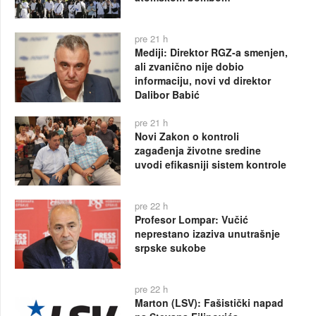
pre 21 h
Mediji: Direktor RGZ-a smenjen,
ali zvanično nije dobio
informaciju, novi vd direktor
Dalibor Babić
pre 21 h
Novi Zakon o kontroli
zagađenja životne sredine
uvodi efikasniji sistem kontrole
pre 22 h
Profesor Lompar: Vučić
neprestano izaziva unutrašnje
srpske sukobe
pre 22 h
Marton (LSV): Fašistički napad