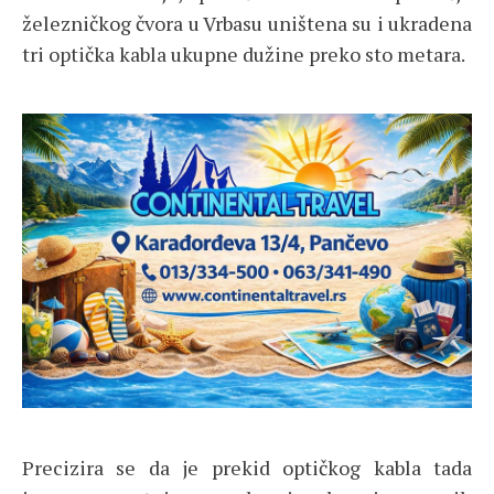
železničkog čvora u Vrbasu uništena su i ukradena
tri optička kabla ukupne dužine preko sto metara.
Precizira se da je prekid optičkog kabla tada