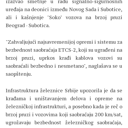
izazvao smetnje u radu signalno-sigurnosnih
uređaja na deonici između Novog Sada i Subotice,
ali i kašnjenje "Soko" vozova na brzoj pruzi
Beograd - Subotica.
"Zahvaljujući najsavremenijoj opremi i sistemu za
bezbednost saobraćaja ETCS-2, koji su ugrađeni na
brzoj pruzi, uprkos krađi kablova vozovi su
saobraćali bezbedno i nesmetano", naglašava se u
saopštenju.
Infrastruktura železnice Srbije upozorila je da se
krađama i uništavanjem delova i opreme na
železničkoj infrastrukturi, a posebno kada je reč o
brzoj pruzi i vozovima koji saobraćaju 200 km/sat,
ugrožavaju bezbednost železničkog saobraćaja,