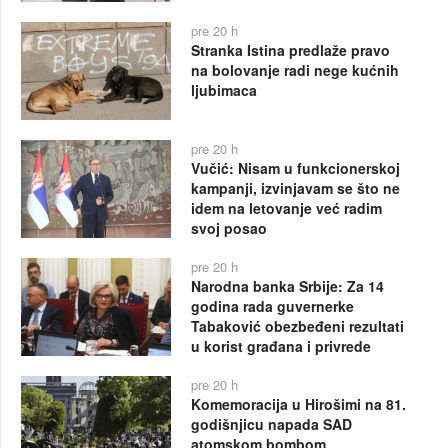
pre 20 h
Stranka Istina predlaže pravo
na bolovanje radi nege kućnih
ljubimaca
pre 20 h
Vučić: Nisam u funkcionerskoj
kampanji, izvinjavam se što ne
idem na letovanje već radim
svoj posao
pre 20 h
Narodna banka Srbije: Za 14
godina rada guvernerke
Tabaković obezbeđeni rezultati
u korist građana i privrede
pre 20 h
Komemoracija u Hirošimi na 81.
godišnjicu napada SAD
atomskom bombom