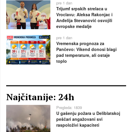
pre 1 dan
Trijumf srpskih strelaca u
Vroclavu: Aleksa Rakonjac i
Anđelija Stevanović osvojili
evropske medalje
pre 1 dan
Vremenska prognoza za
Pančevo: Vikend donosi blagi
pad temperature, ali ostaje
toplo
Najčitanije: 24h
Pregleda: 1839
U gašenju požara u Deliblatskoj
peščari angažovani svi
raspoloživi kapaciteti