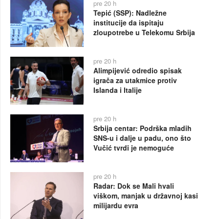
pre 20 h
Tepić (SSP): Nadležne
institucije da ispitaju
zloupotrebe u Telekomu Srbija
pre 20 h
Alimpijević odredio spisak
igrača za utakmice protiv
Islanda i Italije
pre 20 h
Srbija centar: Podrška mladih
SNS-u i dalje u padu, ono što
Vučić tvrdi je nemoguće
pre 20 h
Radar: Dok se Mali hvali
viškom, manjak u državnoj kasi
milijardu evra