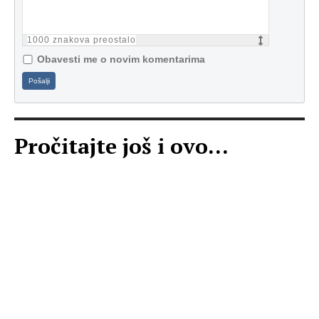
1000
znakova preostalo
Obavesti me o novim komentarima
Pošalji
Pročitajte još i ovo...