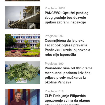
Pregleda: 1057
PANČEVO: Optužni predlog
zbog gradnje bez dozvole
uprkos zabrani inspekcije
Pregleda: 997
Osumnjičena da je preko
Facebook oglasa prevarila
Pančevku i uzela joj novac a
robu nije isporučila
Pregleda: 699
Pronađeno više od 800 grama
marihuane, podneta krivična
prijava protiv muškarca iz
okoline Pančeva
Pregleda: 518
ZLF: Prebijanje Filipovića
upozorenje svima da okrenu