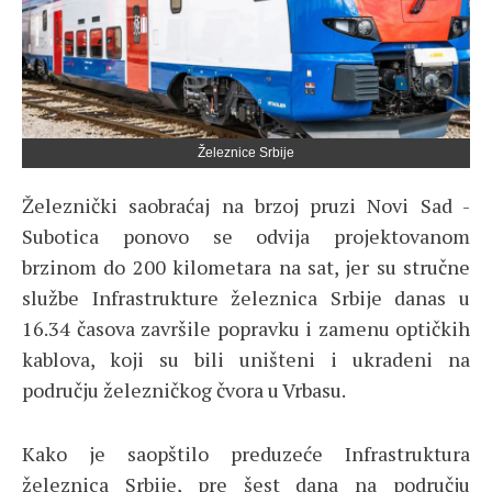
Železnice Srbije
Železnički saobraćaj na brzoj pruzi Novi Sad -
Subotica ponovo se odvija projektovanom
brzinom do 200 kilometara na sat, jer su stručne
službe Infrastrukture železnica Srbije danas u
16.34 časova završile popravku i zamenu optičkih
kablova, koji su bili uništeni i ukradeni na
području železničkog čvora u Vrbasu.
Kako je saopštilo preduzeće Infrastruktura
železnica Srbije, pre šest dana na području