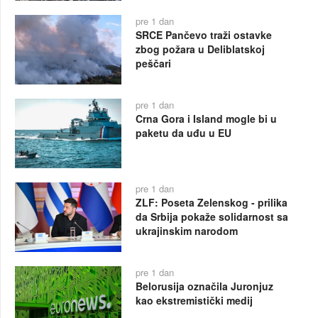
pre 1 dan
SRCE Pančevo traži ostavke
zbog požara u Deliblatskoj
peščari
pre 1 dan
Crna Gora i Island mogle bi u
paketu da uđu u EU
pre 1 dan
ZLF: Poseta Zelenskog - prilika
da Srbija pokaže solidarnost sa
ukrajinskim narodom
pre 1 dan
Belorusija označila Juronjuz
kao ekstremistički medij