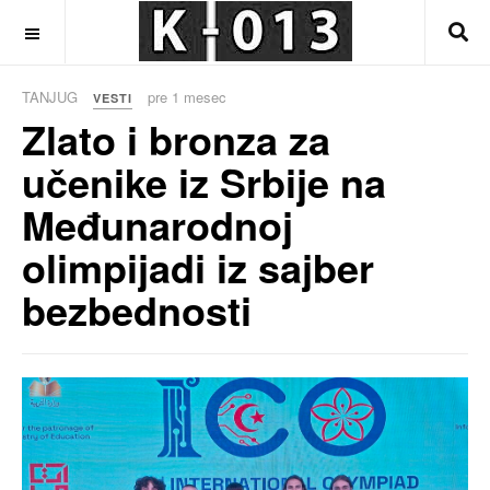
OFF CANVAS
TANJUG
pre 1 mesec
VESTI
Zlato i bronza za
učenike iz Srbije na
Međunarodnoj
olimpijadi iz sajber
bezbednosti