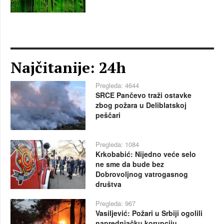
Najčitanije: 24h
Pregleda: 4644
SRCE Pančevo traži ostavke
zbog požara u Deliblatskoj
peščari
Pregleda: 1084
Krkobabić: Nijedno veće selo
ne sme da bude bez
Dobrovoljnog vatrogasnog
društva
Pregleda: 967
Vasiljević: Požari u Srbiji ogolili
naprednjačku korupciju