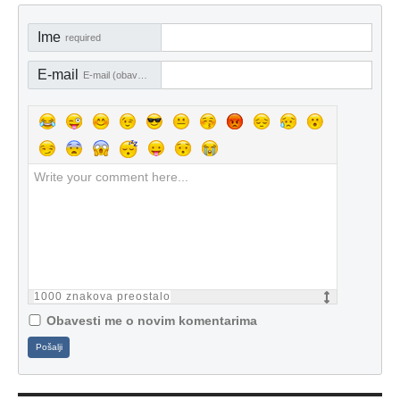
Ime
required
E-mail
E-mail (obavezno)
1000
znakova preostalo
Obavesti me o novim komentarima
Pošalji