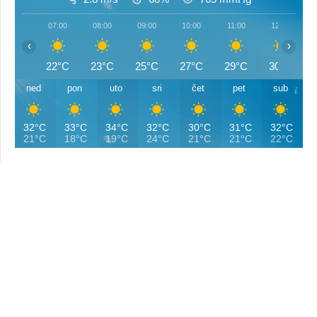
07:00
08:00
09:00
10:00
11:00
12:00
‹
›
22°C
23°C
25°C
27°C
29°C
30°C
ned
pon
uto
sri
čet
pet
sub
32°C
33°C
34°C
32°C
30°C
31°C
32°C
21°C
18°C
19°C
24°C
21°C
21°C
22°C