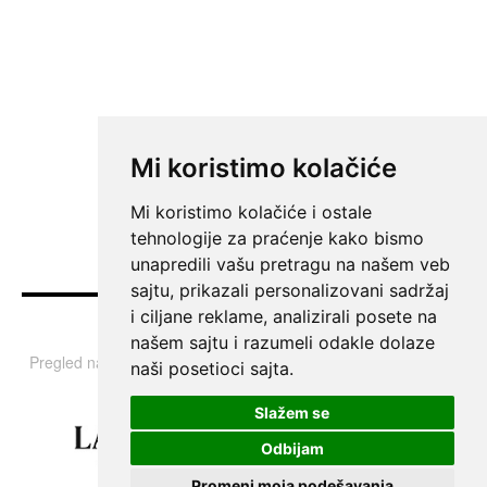
Mi koristimo kolačiće
Mi koristimo kolačiće i ostale
tehnologije za praćenje kako bismo
unapredili vašu pretragu na našem veb
sajtu, prikazali personalizovani sadržaj
i ciljane reklame, analizirali posete na
Vesti
našem sajtu i razumeli odakle dolaze
Pregled najvažnijih informacija i tema iz Srbije, regiona i sveta.
naši posetioci sajta.
Slažem se
Odbijam
Promeni moja podešavanja