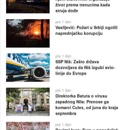
život prema trenucima kada
struja dođe
pre 1 dan
Vasiljević: Požari u Srbiji ogolili
naprednjačku korupciju
pre 1 dan
SSP Niš: Zašto država
dozvoljava da Niš izgubi avio-
linije do Evrope
pre 1 dan
Direktorka Batuta o virusu
zapadnog Nila: Prenose ga
komarci Culex, od juna do kraja
septembra
pre 1 dan