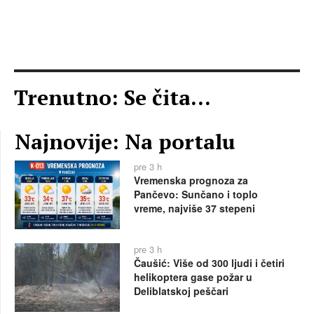
Trenutno: Se čita...
Najnovije: Na portalu
pre 3 h
Vremenska prognoza za
Pančevo: Sunčano i toplo
vreme, najviše 37 stepeni
pre 3 h
Čaušić: Više od 300 ljudi i četiri
helikoptera gase požar u
Deliblatskoj peščari