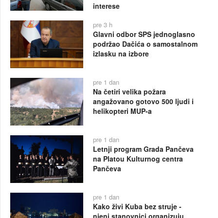
interese
pre 3 h
Glavni odbor SPS jednoglasno
podržao Dačića o samostalnom
izlasku na izbore
pre 1 dan
Na četiri velika požara
angažovano gotovo 500 ljudi i
helikopteri MUP-a
pre 1 dan
Letnji program Grada Pančeva
na Platou Kulturnog centra
Pančeva
pre 1 dan
Kako živi Kuba bez struje -
njeni stanovnici organizuju