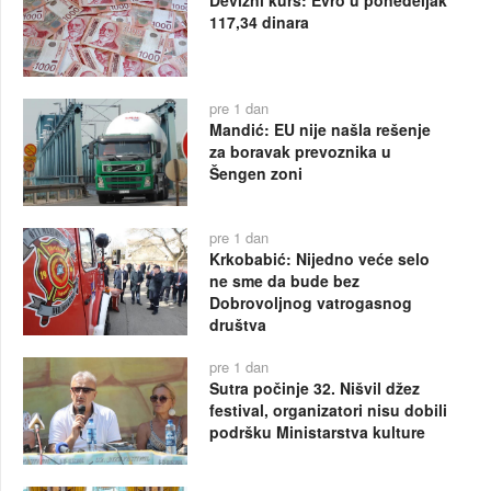
Devizni kurs: Evro u ponedeljak
117,34 dinara
pre 1 dan
Mandić: EU nije našla rešenje
za boravak prevoznika u
Šengen zoni
pre 1 dan
Krkobabić: Nijedno veće selo
ne sme da bude bez
Dobrovoljnog vatrogasnog
društva
pre 1 dan
Sutra počinje 32. Nišvil džez
festival, organizatori nisu dobili
podršku Ministarstva kulture