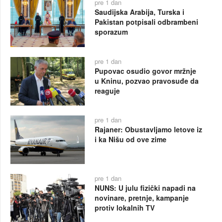
pre 1 dan
Saudijska Arabija, Turska i
Pakistan potpisali odbrambeni
sporazum
pre 1 dan
Pupovac osudio govor mržnje
u Kninu, pozvao pravosuđe da
reaguje
pre 1 dan
Rajaner: Obustavljamo letove iz
i ka Nišu od ove zime
pre 1 dan
NUNS: U julu fizički napadi na
novinare, pretnje, kampanje
protiv lokalnih TV