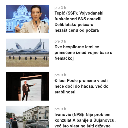
pre 3 h
Tepić (SSP): Vojvođanski
funkcioneri SNS ostavili
Deliblatsku peščaru
nezaštićenu od požara
pre 3 h
Dve bespilotne letelice
primećene iznad vojne baze u
Nemačkoj
pre 3 h
Đilas: Posle promene vlasti
neće doći do haosa, već do
stabilnosti
pre 3 h
Ivanović (NPS): Nije problem
konzulat Albanije u Bujanovcu,
već što vlast ne štiti državne