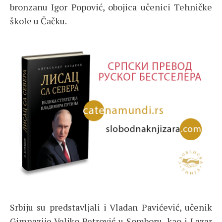
bronzanu Igor Popović, obojica učenici Tehničke
škole u Čačku.
Srbiju su predstavljali i Vladan Pavićević, učenik
Gimnazije Veljko Petrović u Somboru, kao i Lazar