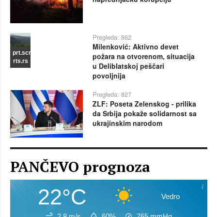
Pregleda: 862
Milenković: Aktivno devet
prt.scr
požara na otvorenom, situacija
rts.rs
u Deliblatskoj peščari
povoljnija
Pregleda: 827
ZLF: Poseta Zelenskog - prilika
da Srbija pokaže solidarnost sa
ukrajinskim narodom
PANČEVO prognoza
22°C
Vedro
2.8 m/s
60%
765
mmHg