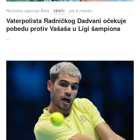
Novinska agencija Beta
pre 8 meseci
VESTI
Vaterpolista Radničkog Dadvani očekuje
pobedu protiv Vašaša u Ligi šampiona
...