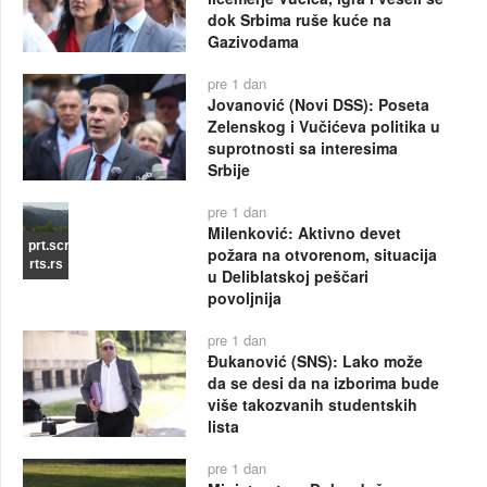
dok Srbima ruše kuće na
Gazivodama
pre 1 dan
Jovanović (Novi DSS): Poseta
Zelenskog i Vučićeva politika u
suprotnosti sa interesima
Srbije
pre 1 dan
Milenković: Aktivno devet
prt.scr
požara na otvorenom, situacija
rts.rs
u Deliblatskoj peščari
povoljnija
pre 1 dan
Đukanović (SNS): Lako može
da se desi da na izborima bude
više takozvanih studentskih
lista
pre 1 dan