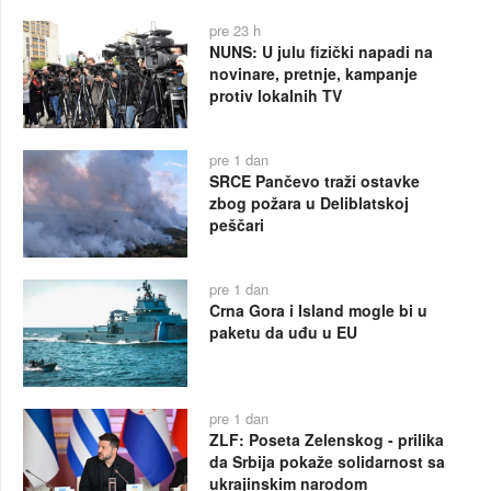
pre 23 h
NUNS: U julu fizički napadi na
novinare, pretnje, kampanje
protiv lokalnih TV
pre 1 dan
SRCE Pančevo traži ostavke
zbog požara u Deliblatskoj
peščari
pre 1 dan
Crna Gora i Island mogle bi u
paketu da uđu u EU
pre 1 dan
ZLF: Poseta Zelenskog - prilika
da Srbija pokaže solidarnost sa
ukrajinskim narodom