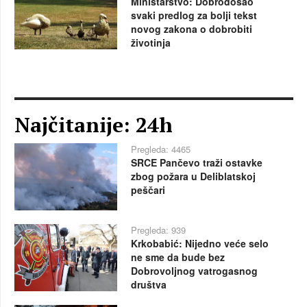
Ministarstvo: Dobrodošao
svaki predlog za bolji tekst
novog zakona o dobrobiti
životinja
Najčitanije: 24h
Pregleda: 4465
SRCE Pančevo traži ostavke
zbog požara u Deliblatskoj
peščari
Pregleda: 939
Krkobabić: Nijedno veće selo
ne sme da bude bez
Dobrovoljnog vatrogasnog
društva