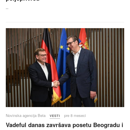
...
Novinska agencija Beta
pre 8 meseci
VESTI
Vadeful danas završava posetu Beogradu i