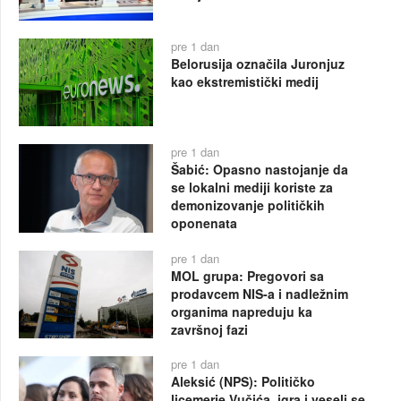
pre 1 dan
Belorusija označila Juronjuz
kao ekstremistički medij
pre 1 dan
Šabić: Opasno nastojanje da
se lokalni mediji koriste za
demonizovanje političkih
oponenata
pre 1 dan
MOL grupa: Pregovori sa
prodavcem NIS-a i nadležnim
organima napreduju ka
završnoj fazi
pre 1 dan
Aleksić (NPS): Političko
licemerje Vučića, igra i veseli se