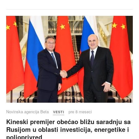
Novinska agencija Beta
pre 8 meseci
VESTI
Kineski premijer obećao bližu saradnju sa
Rusijom u oblasti investicija, energetike i
poljoprivred