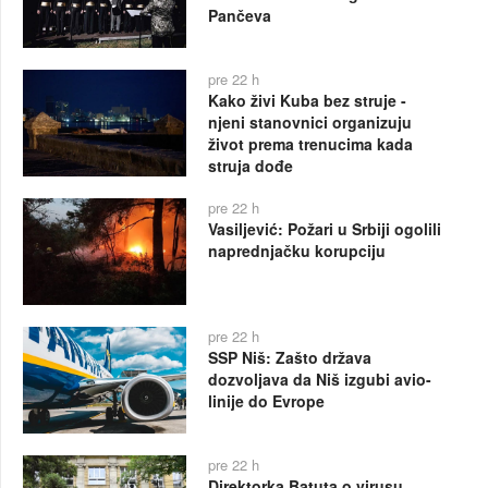
Pančeva
pre 22 h
Kako živi Kuba bez struje -
njeni stanovnici organizuju
život prema trenucima kada
struja dođe
pre 22 h
Vasiljević: Požari u Srbiji ogolili
naprednjačku korupciju
pre 22 h
SSP Niš: Zašto država
dozvoljava da Niš izgubi avio-
linije do Evrope
pre 22 h
Direktorka Batuta o virusu