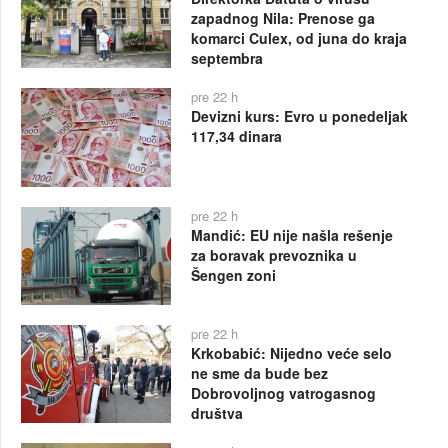
zapadnog Nila: Prenose ga
komarci Culex, od juna do kraja
septembra
pre 22 h
Devizni kurs: Evro u ponedeljak
117,34 dinara
pre 22 h
Mandić: EU nije našla rešenje
za boravak prevoznika u
Šengen zoni
pre 22 h
Krkobabić: Nijedno veće selo
ne sme da bude bez
Dobrovoljnog vatrogasnog
društva