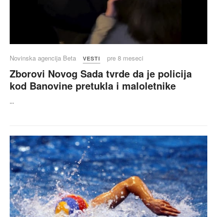
Novinska agencija Beta
pre 8 meseci
VESTI
Zborovi Novog Sada tvrde da je policija
kod Banovine pretukla i maloletnike
...