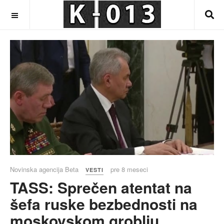
OFF CANVAS
Novinska agencija Beta
pre 8 meseci
VESTI
TASS: Sprečen atentat na
šefa ruske bezbednosti na
moskovskom groblju