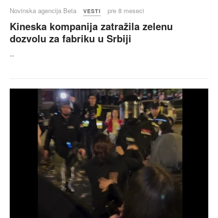
Novinska agencija Beta
pre 8 meseci
VESTI
Kineska kompanija zatražila zelenu
dozvolu za fabriku u Srbiji
...