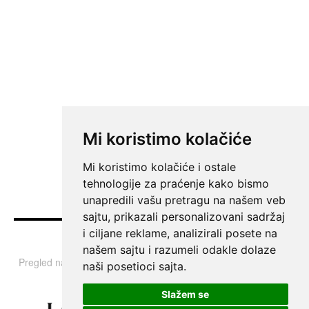
Mi koristimo kolačiće
Mi koristimo kolačiće i ostale
tehnologije za praćenje kako bismo
unapredili vašu pretragu na našem veb
sajtu, prikazali personalizovani sadržaj
i ciljane reklame, analizirali posete na
Vesti
našem sajtu i razumeli odakle dolaze
Pregled najvažnijih informacija i tema iz Srbije, regiona i sveta.
naši posetioci sajta.
Slažem se