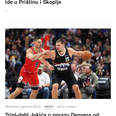
ide u Prištinu i Skoplje
...
Novinska agencija Beta
pre 8 meseci
VESTI
Tripl-dabl Jokića u porazu Denvera od