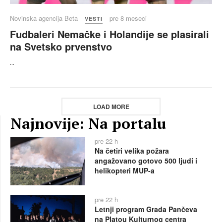
Novinska agencija Beta
pre 8 meseci
VESTI
Fudbaleri Nemačke i Holandije se plasirali
na Svetsko prvenstvo
...
LOAD MORE
Najnovije: Na portalu
pre 22 h
Na četiri velika požara
angažovano gotovo 500 ljudi i
helikopteri MUP-a
pre 22 h
Letnji program Grada Pančeva
na Platou Kulturnog centra