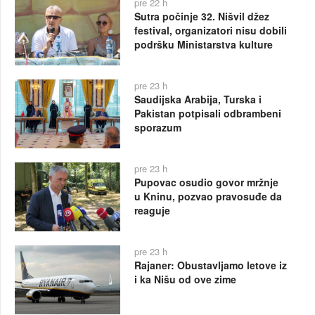
pre 22 h
Sutra počinje 32. Nišvil džez
festival, organizatori nisu dobili
podršku Ministarstva kulture
pre 23 h
Saudijska Arabija, Turska i
Pakistan potpisali odbrambeni
sporazum
pre 23 h
Pupovac osudio govor mržnje
u Kninu, pozvao pravosuđe da
reaguje
pre 23 h
Rajaner: Obustavljamo letove iz
i ka Nišu od ove zime