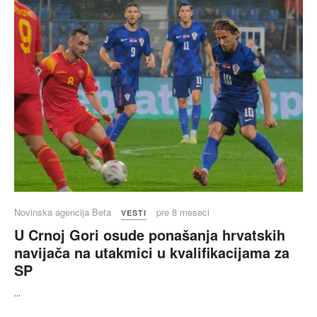
Novinska agencija Beta
pre 8 meseci
VESTI
U Crnoj Gori osude ponašanja hrvatskih
navijača na utakmici u kvalifikacijama za
SP
...