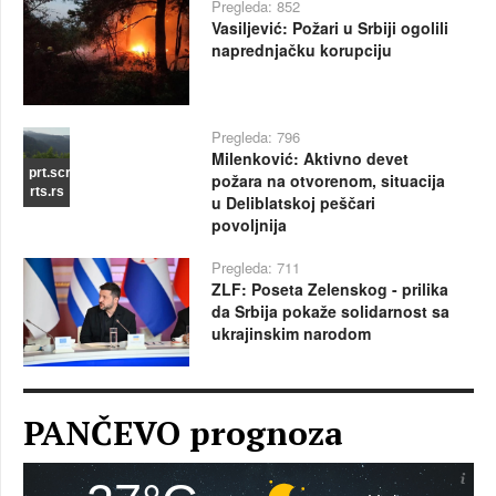
Pregleda: 852
Vasiljević: Požari u Srbiji ogolili
naprednjačku korupciju
Pregleda: 796
Milenković: Aktivno devet
prt.scr
požara na otvorenom, situacija
rts.rs
u Deliblatskoj peščari
povoljnija
Pregleda: 711
ZLF: Poseta Zelenskog - prilika
da Srbija pokaže solidarnost sa
ukrajinskim narodom
PANČEVO prognoza