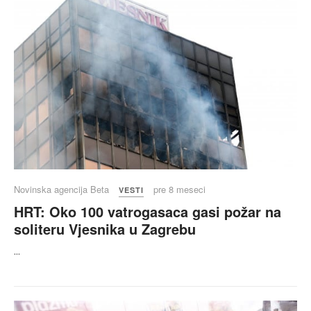
Novinska agencija Beta
pre 8 meseci
VESTI
HRT: Oko 100 vatrogasaca gasi požar na
soliteru Vjesnika u Zagrebu
...