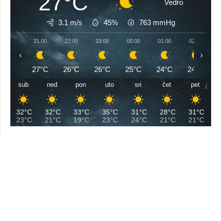
27°C
Vedro
3.1 m/s
45%
763
mmHg
21:00
22:00
23:00
00:00
01:00
02:00
‹
›
27°C
26°C
26°C
25°C
24°C
24°C
sub
ned
pon
uto
sri
čet
pet
32°C
32°C
33°C
35°C
31°C
28°C
31°C
23°C
21°C
19°C
23°C
24°C
21°C
21°C