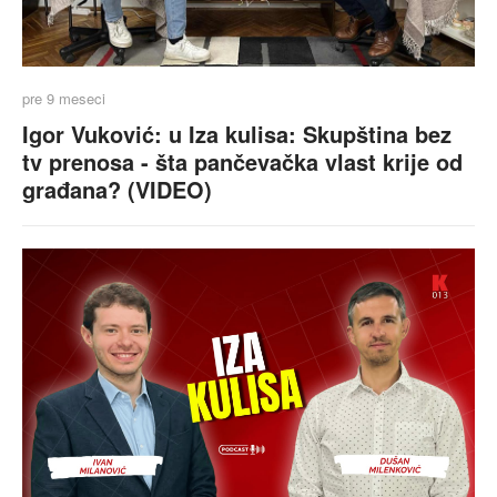
pre 9 meseci
Igor Vuković: u Iza kulisa: Skupština bez
tv prenosa - šta pančevačka vlast krije od
građana? (VIDEO)