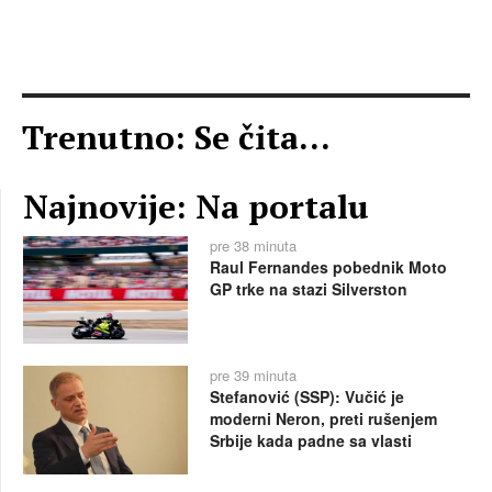
Trenutno: Se čita...
Najnovije: Na portalu
pre 38 minuta
Raul Fernandes pobednik Moto
GP trke na stazi Silverston
pre 39 minuta
Stefanović (SSP): Vučić je
moderni Neron, preti rušenjem
Srbije kada padne sa vlasti