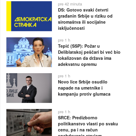
pre 42 minuta
DS: Gotovo svaki četvrti
građanin Srbije u riziku od
siromaštva ili socijalne
isključenosti
pre 1 h
Tepić (SSP): Požar u
Deliblatskoj peščari bi već bio
lokalizovan da država ima
adekvatnu opremu
pre 1 h
Novo lice Srbije osudilo
napade na umetnike i
kampanju protiv glumaca
pre 1 h
SRCE: Predizborno
politikanstvo vlasti po svaku
cenu, pa i na račun
snabdevanja strujom