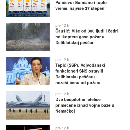
Pančevo: Sunčano i toplo
vreme, najviše 37 stepeni
pre 12 h
Čaušić: Više od 300 ljudi i četiri
helikoptera gase požar u
Deliblatskoj peščari
pre 12 h
Tepić (SSP): Vojvođanski
funkcioneri SNS ostavili
Deliblatsku peščaru
nezaštićenu od požara
pre 12 h
Dve bespilotne letelice
primećene iznad vojne baze u
Nemačkoj
pre 12 h