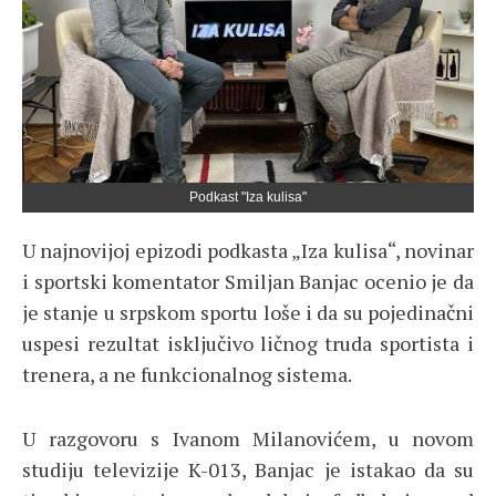
Podkast "Iza kulisa"
U najnovijoj epizodi podkasta „Iza kulisa“, novinar
i sportski komentator Smiljan Banjac ocenio je da
je stanje u srpskom sportu loše i da su pojedinačni
uspesi rezultat isključivo ličnog truda sportista i
trenera, a ne funkcionalnog sistema.
U razgovoru s Ivanom Milanovićem, u novom
studiju televizije K-013, Banjac je istakao da su