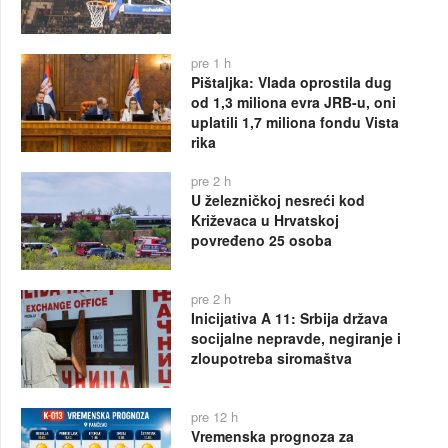
pre 1 h
Pištaljka: Vlada oprostila dug
od 1,3 miliona evra JRB-u, oni
uplatili 1,7 miliona fondu Vista
rika
pre 2 h
U železničkoj nesreći kod
Križevaca u Hrvatskoj
povređeno 25 osoba
pre 2 h
Inicijativa A 11: Srbija država
socijalne nepravde, negiranje i
zloupotreba siromaštva
pre 12 h
Vremenska prognoza za