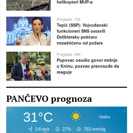
helikopteri MUP-a
Pregleda: 755
Tepić (SSP): Vojvođanski
funkcioneri SNS ostavili
Deliblatsku peščaru
nezaštićenu od požara
Pregleda: 655
Pupovac osudio govor mržnje
u Kninu, pozvao pravosuđe da
reaguje
PANČEVO prognoza
31°C
Vedro
3.6 m/s
27%
763
mmHg