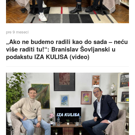
pre 9 meseci
„Ako ne budemo radili kao do sada – neću
više raditi tu!“: Branislav Šovljanski u
podakstu IZA KULISA (video)