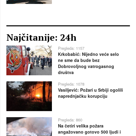
Najčitanije: 24h
Pregleda: 1157
Krkobabić: Nijedno veće selo
ne sme da bude bez
Dobrovoljnog vatrogasnog
društva
Pregleda: 1078
Vasiljević: Požari u Srbiji ogolili
naprednjačku korupciju
Pregleda: 860
Na četiri velika požara
angažovano gotovo 500 ljudi i