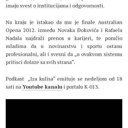
imaju svest o institucijama i odgovornosti.
Na kraju je istakao da mu je finale Australian
Opena 2012. između Novaka Đokovića i Rafaela
Nadala najdraži prenos u karijeri, te poručio
mladima da u novinarstvu i sportu ostanu
profesionalni, ali i svesni da „u ovakvom sistemu
pritisci dolaze sa svih strana“.
Podkast „Iza kulisa“ emituje se nedeljom od 18
sati na
Youtube kanalu
i portalu K-013.