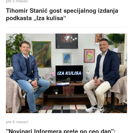
pre 5 meseci
Tihomir Stanić gost specijalnog izdanja
podkasta „Iza kulisa“
pre 8 meseci
"Novinari Informera prete po ceo dan":