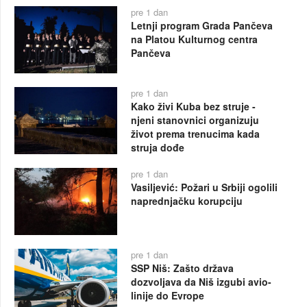
pre 1 dan
Letnji program Grada Pančeva
na Platou Kulturnog centra
Pančeva
pre 1 dan
Kako živi Kuba bez struje -
njeni stanovnici organizuju
život prema trenucima kada
struja dođe
pre 1 dan
Vasiljević: Požari u Srbiji ogolili
naprednjačku korupciju
pre 1 dan
SSP Niš: Zašto država
dozvoljava da Niš izgubi avio-
linije do Evrope