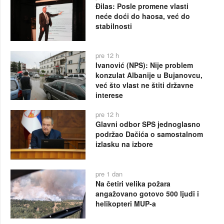
Đilas: Posle promene vlasti
neće doći do haosa, već do
stabilnosti
pre 12 h
Ivanović (NPS): Nije problem
konzulat Albanije u Bujanovcu,
već što vlast ne štiti državne
interese
pre 12 h
Glavni odbor SPS jednoglasno
podržao Dačića o samostalnom
izlasku na izbore
pre 1 dan
Na četiri velika požara
angažovano gotovo 500 ljudi i
helikopteri MUP-a