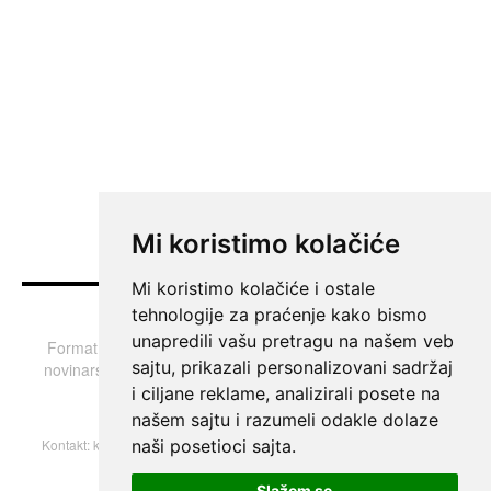
Mi koristimo kolačiće
Mi koristimo kolačiće i ostale
tehnologije za praćenje kako bismo
Iza kulisa
unapredili vašu pretragu na našem veb
Format u kojem razgovaramo sa gostima iz sveta medija,
sajtu, prikazali personalizovani sadržaj
novinarstva, politike i društva o temama koje obično ostaju
sakrivene.
i ciljane reklame, analizirali posete na
Nove epizode svake nedelje od 18h.
našem sajtu i razumeli odakle dolaze
naši posetioci sajta.
Kontakt:
k013portal@gmail.com
| © 2004–2026 Sva prava zadržana.
Slažem se