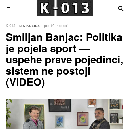
OFF CANVAS
K-013
pre 10 meseci
IZA KULISA
Smiljan Banjac: Politika
je pojela sport —
uspehe prave pojedinci,
sistem ne postoji
(VIDEO)