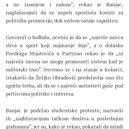
a ne znanjem i radom“, rekao je Banjac,
naglašavajući da se uspeh sportista koristi za
političku promociju, dok sistem ostaje zapušten.
Govoreći o fudbalu, ocenio je da se „najviše novca
sliva u sport koji najmanje daje“, a o dolasku
Predraga Mijatovića u Partizan rekao je da „ni
najveća imena ne mogu promeniti sistem kad je
suštinski truo“. Osvrnuo se i na stanje u košarci,
istakavši da Željko Obradović predstavlja ono što
sportu treba, ali da se i najveći autoriteti guše pod
pritiscima politike i interesa.
Banjac je podržao studentske proteste, nazvavši
ih „najblistavijom tačkom društva u poslednjim
godinama“, jer su, kako je rekao, pokazali da mladi