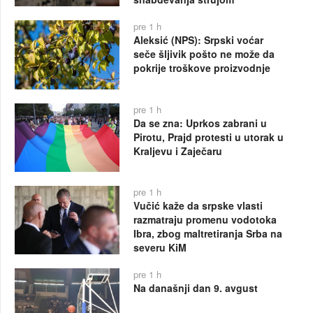
pre 1 h
Aleksić (NPS): Srpski voćar
seče šljivik pošto ne može da
pokrije troškove proizvodnje
pre 1 h
Da se zna: Uprkos zabrani u
Pirotu, Prajd protesti u utorak u
Kraljevu i Zaječaru
pre 1 h
Vučić kaže da srpske vlasti
razmatraju promenu vodotoka
Ibra, zbog maltretiranja Srba na
severu KiM
pre 1 h
Na današnji dan 9. avgust