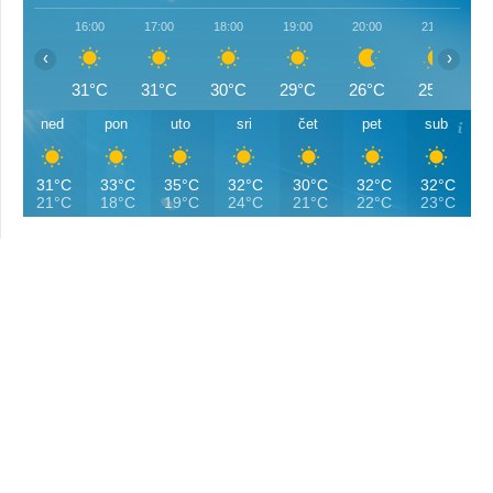
16:00
17:00
18:00
19:00
20:00
21:00
‹
›
31°C
31°C
30°C
29°C
26°C
25°C
ned
pon
uto
sri
čet
pet
sub
31°C
33°C
35°C
32°C
30°C
32°C
32°C
21°C
18°C
19°C
24°C
21°C
22°C
23°C