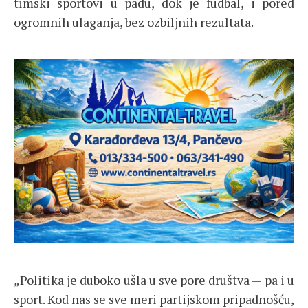
timski sportovi u padu, dok je fudbal, i pored
ogromnih ulaganja, bez ozbiljnih rezultata.
„Politika je duboko ušla u sve pore društva — pa i u
sport. Kod nas se sve meri partijskom pripadnošću,