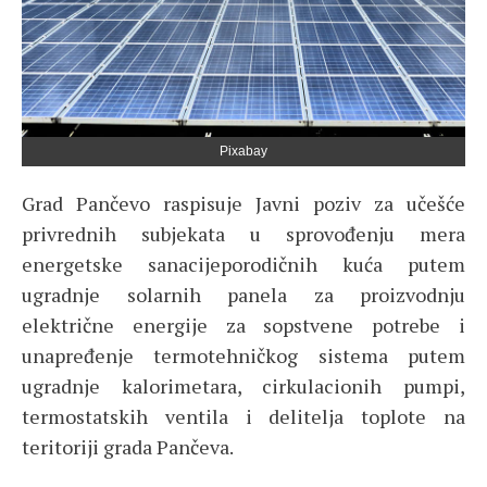
Pixabay
Grad Pančevo raspisuje Javni poziv za učešće
privrednih subjekata u sprovođenju mera
energetske sanacijeporodičnih kuća putem
ugradnje solarnih panela za proizvodnju
električne energije za sopstvene potrebe i
unapređenje termotehničkog sistema putem
ugradnje kalorimetara, cirkulacionih pumpi,
termostatskih ventila i delitelja toplote na
teritoriji grada Pančeva.