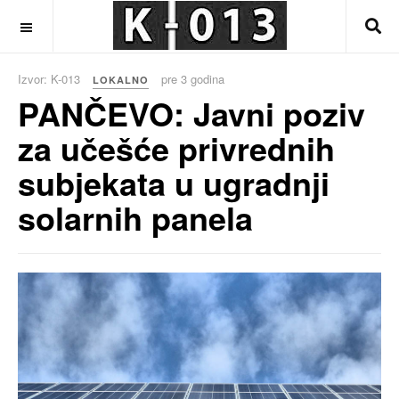
OFF CANVAS
Izvor: K-013
pre 3 godina
LOKALNO
PANČEVO: Javni poziv
za učešće privrednih
subjekata u ugradnji
solarnih panela