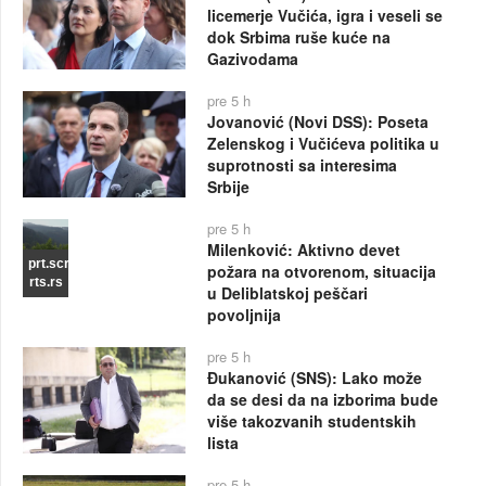
licemerje Vučića, igra i veseli se
dok Srbima ruše kuće na
Gazivodama
pre 5 h
Jovanović (Novi DSS): Poseta
Zelenskog i Vučićeva politika u
suprotnosti sa interesima
Srbije
pre 5 h
Milenković: Aktivno devet
prt.scr
požara na otvorenom, situacija
rts.rs
u Deliblatskoj peščari
povoljnija
pre 5 h
Đukanović (SNS): Lako može
da se desi da na izborima bude
više takozvanih studentskih
lista
pre 5 h