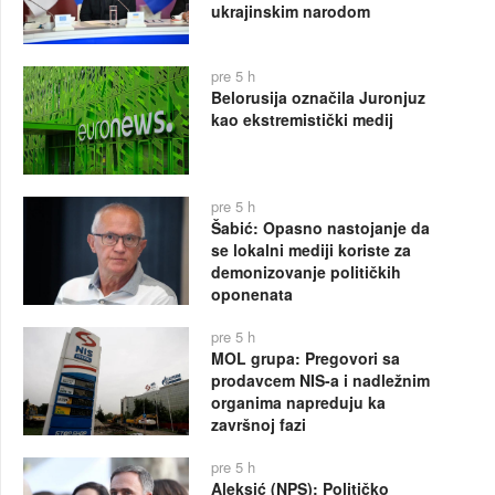
ukrajinskim narodom
pre 5 h
Belorusija označila Juronjuz
kao ekstremistički medij
pre 5 h
Šabić: Opasno nastojanje da
se lokalni mediji koriste za
demonizovanje političkih
oponenata
pre 5 h
MOL grupa: Pregovori sa
prodavcem NIS-a i nadležnim
organima napreduju ka
završnoj fazi
pre 5 h
Aleksić (NPS): Političko