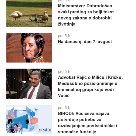
Ministarstvo: Dobrodošao
svaki predlog za bolji tekst
novog zakona o dobrobiti
životinja
pre 5 h
Na današnji dan 7. avgust
pre 5 h
Advokat Rajić o Miliću i Kričku:
Međusobno pozicioniranje u
kriminalnoj grupi koju vodi
Vučić
pre 6 h
BIRODI: Vučićeva najava
potvrđuje potrebu za
razdvajanjem predsedničke i
stranačke funkcije