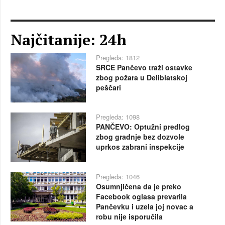
Najčitanije: 24h
Pregleda: 1812
SRCE Pančevo traži ostavke
zbog požara u Deliblatskoj
peščari
Pregleda: 1098
PANČEVO: Optužni predlog
zbog gradnje bez dozvole
uprkos zabrani inspekcije
Pregleda: 1046
Osumnjičena da je preko
Facebook oglasa prevarila
Pančevku i uzela joj novac a
robu nije isporučila