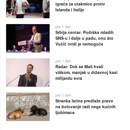
igrača za utakmice protiv
Islanda i Italije
pre 1 dan
Srbija centar: Podrška mladih
SNS-u i dalje u padu, ono što
Vučić tvrdi je nemoguće
pre 1 dan
Radar: Dok se Mali hvali
viškom, manjak u državnoj kasi
milijardu evra
pre 1 dan
Stranka Istina predlaže pravo
na bolovanje radi nege kućnih
ljubimaca