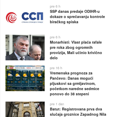
pre 6 h
SSP danas predaje ODIHR-u
dokaze o sprečavanju kontrole
biračkog spiska
pre 6 h
Monarhisti: Vlast plaća rafale
pre roka zbog ogromnih
provizija, Mali učinio krivično
delo
pre 16 h
Vremenska prognoza za
Pančevo: Danas mogući
pljuskovi sa grmljavinom,
početkom naredne sedmice
ponovo do 38 stepeni
pre 1 dan
Batut: Registrovana prva dva
slučaja groznice Zapadnog Nila