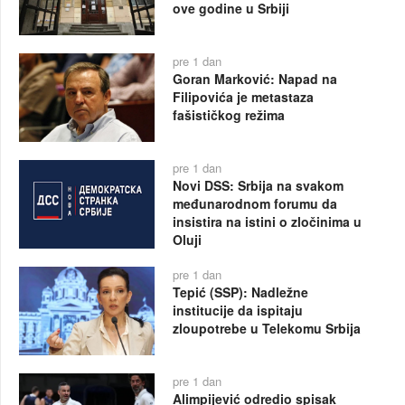
ove godine u Srbiji
pre 1 dan
Goran Marković: Napad na
Filipovića je metastaza
fašističkog režima
pre 1 dan
Novi DSS: Srbija na svakom
međunarodnom forumu da
insistira na istini o zločinima u
Oluji
pre 1 dan
Tepić (SSP): Nadležne
institucije da ispitaju
zloupotrebe u Telekomu Srbija
pre 1 dan
Alimpijević odredio spisak