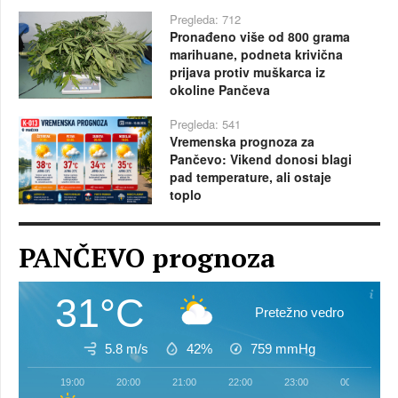
Pregleda: 712
Pronađeno više od 800 grama
marihuane, podneta krivična
prijava protiv muškarca iz
okoline Pančeva
Pregleda: 541
Vremenska prognoza za
Pančevo: Vikend donosi blagi
pad temperature, ali ostaje
toplo
PANČEVO prognoza
31°C
Pretežno vedro
5.8 m/s
42%
759
mmHg
19:00
20:00
21:00
22:00
23:00
00:00