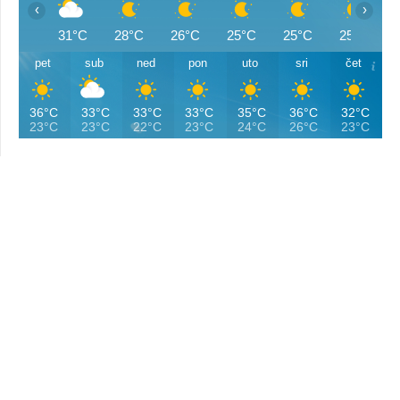
‹
›
31°C
28°C
26°C
25°C
25°C
25°C
pet
sub
ned
pon
uto
sri
čet
36°C
33°C
33°C
33°C
35°C
36°C
32°C
23°C
23°C
22°C
23°C
24°C
26°C
23°C