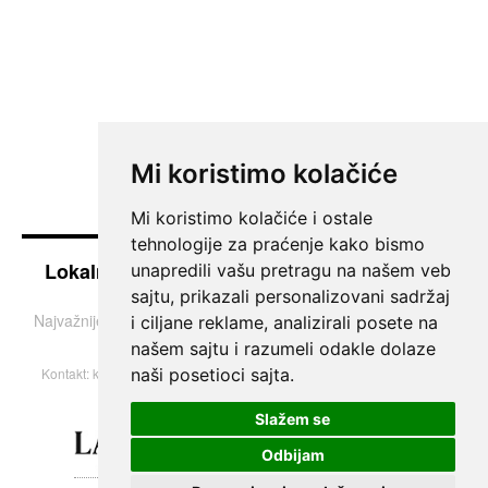
Mi koristimo kolačiće
Mi koristimo kolačiće i ostale
tehnologije za praćenje kako bismo
Lokalne vesti iz Južnog Banata - Pančevo i
unapredili vašu pretragu na našem veb
okolina
sajtu, prikazali personalizovani sadržaj
Najvažnije teme i informacije iz Pančeva, Vršca, Kovina i Bele
i ciljane reklame, analizirali posete na
Crkve.
našem sajtu i razumeli odakle dolaze
naši posetioci sajta.
Kontakt:
k013portal@gmail.com
| © 2004–2026 Sva prava zadržana.
Slažem se
Odbijam