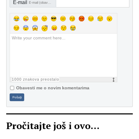
E-mail
E-mail (obavezno)
1000
znakova preostalo
Obavesti me o novim komentarima
Pošalji
Pročitajte još i ovo...