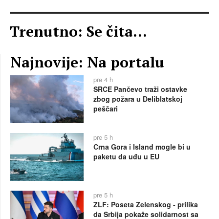
Trenutno: Se čita...
Najnovije: Na portalu
pre 4 h
SRCE Pančevo traži ostavke
zbog požara u Deliblatskoj
peščari
pre 5 h
Crna Gora i Island mogle bi u
paketu da uđu u EU
pre 5 h
ZLF: Poseta Zelenskog - prilika
da Srbija pokaže solidarnost sa