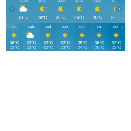
19:00
20:00
21:00
22:00
23:00
00:00
‹
›
31°C
28°C
26°C
25°C
25°C
25°C
pet
sub
ned
pon
uto
sri
čet
36°C
33°C
33°C
33°C
35°C
36°C
32°C
23°C
23°C
22°C
23°C
24°C
26°C
23°C