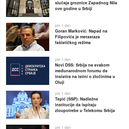
slučaja groznice Zapadnog Nila
ove godine u Srbiji
pre 1 dan
Goran Marković: Napad na
Filipovića je metastaza
fašističkog režima
pre 1 dan
Novi DSS: Srbija na svakom
međunarodnom forumu da
insistira na istini o zločinima u
Oluji
pre 1 dan
Tepić (SSP): Nadležne
institucije da ispitaju
zloupotrebe u Telekomu Srbija
pre 1 dan