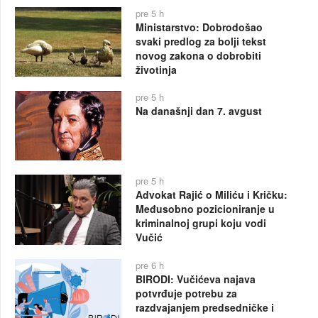
pre 5 h
Ministarstvo: Dobrodošao
svaki predlog za bolji tekst
novog zakona o dobrobiti
životinja
pre 5 h
Na današnji dan 7. avgust
pre 5 h
Advokat Rajić o Miliću i Kričku:
Međusobno pozicioniranje u
kriminalnoj grupi koju vodi
Vučić
pre 6 h
BIRODI: Vučićeva najava
potvrđuje potrebu za
razdvajanjem predsedničke i