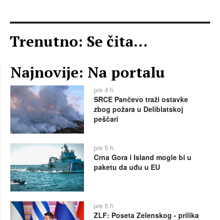
Trenutno: Se čita...
Najnovije: Na portalu
pre 4 h
SRCE Pančevo traži ostavke
zbog požara u Deliblatskoj
peščari
pre 5 h
Crna Gora i Island mogle bi u
paketu da uđu u EU
pre 5 h
ZLF: Poseta Zelenskog - prilika