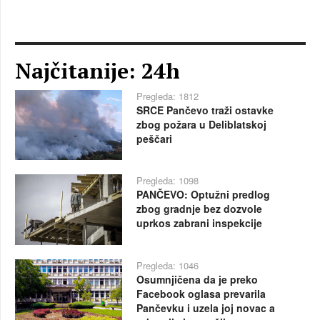
Najčitanije: 24h
Pregleda: 1812
SRCE Pančevo traži ostavke
zbog požara u Deliblatskoj
peščari
Pregleda: 1098
PANČEVO: Optužni predlog
zbog gradnje bez dozvole
uprkos zabrani inspekcije
Pregleda: 1046
Osumnjičena da je preko
Facebook oglasa prevarila
Pančevku i uzela joj novac a