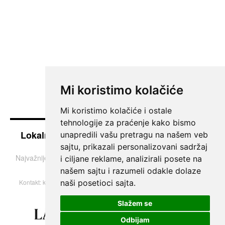
Mi koristimo kolačiće
Mi koristimo kolačiće i ostale
tehnologije za praćenje kako bismo
Lokalne vesti iz Južnog Banata - Pančevo i
unapredili vašu pretragu na našem veb
okolina
sajtu, prikazali personalizovani sadržaj
Najvažnije teme i informacije iz Pančeva, Vršca, Kovina i Bele
i ciljane reklame, analizirali posete na
Crkve.
našem sajtu i razumeli odakle dolaze
naši posetioci sajta.
Kontakt:
k013portal@gmail.com
| © 2004–2026 Sva prava zadržana.
Slažem se
Odbijam