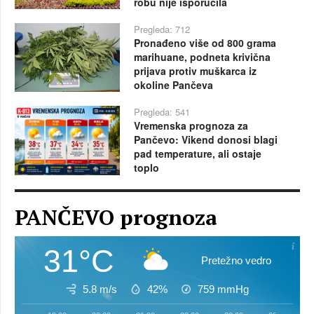
robu nije isporučila
Pregleda: 712
Pronađeno više od 800 grama
marihuane, podneta krivična
prijava protiv muškarca iz
okoline Pančeva
Pregleda: 541
Vremenska prognoza za
Pančevo: Vikend donosi blagi
pad temperature, ali ostaje
toplo
PANČEVO prognoza
31°C
Pretežno vedro
5.8 m/s
42%
759
mmHg