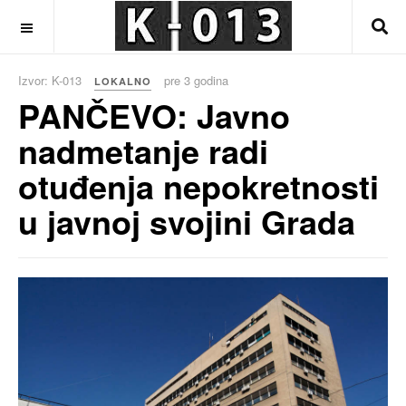
OFF CANVAS
Izvor: K-013
pre 3 godina
LOKALNO
PANČEVO: Javno
nadmetanje radi
otuđenja nepokretnosti
u javnoj svojini Grada