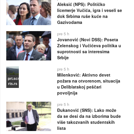
Aleksić (NPS): Političko
licemerje Vučića, igra i veseli se
dok Srbima ruše kuće na
Gazivodama
pre 5 h
Jovanović (Novi DSS): Poseta
Zelenskog i Vučićeva politika u
suprotnosti sa interesima
Srbije
pre 5 h
Milenković: Aktivno devet
prt.scr
požara na otvorenom, situacija
rts.rs
u Deliblatskoj peščari
povoljnija
pre 5 h
Đukanović (SNS): Lako može
da se desi da na izborima bude
više takozvanih studentskih
lista