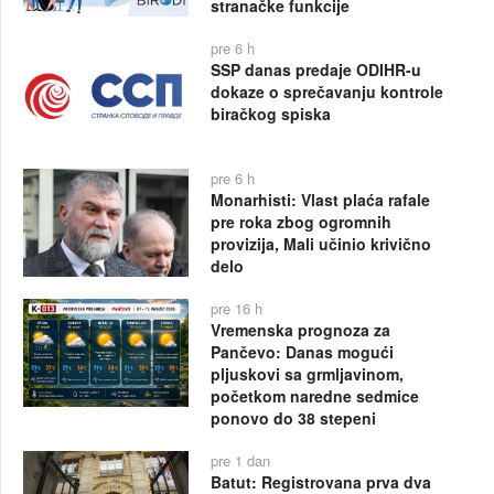
stranačke funkcije
pre 6 h
SSP danas predaje ODIHR-u
dokaze o sprečavanju kontrole
biračkog spiska
pre 6 h
Monarhisti: Vlast plaća rafale
pre roka zbog ogromnih
provizija, Mali učinio krivično
delo
pre 16 h
Vremenska prognoza za
Pančevo: Danas mogući
pljuskovi sa grmljavinom,
početkom naredne sedmice
ponovo do 38 stepeni
pre 1 dan
Batut: Registrovana prva dva