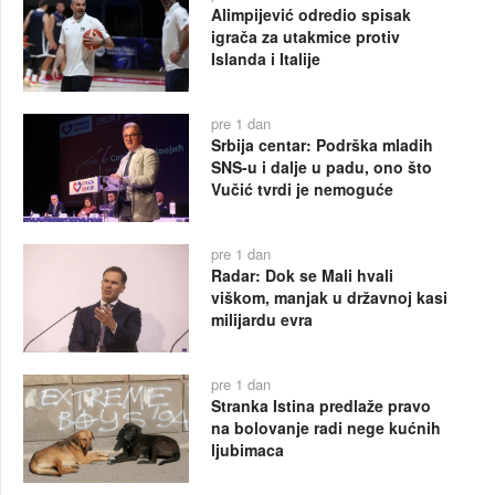
Alimpijević odredio spisak
igrača za utakmice protiv
Islanda i Italije
pre 1 dan
Srbija centar: Podrška mladih
SNS-u i dalje u padu, ono što
Vučić tvrdi je nemoguće
pre 1 dan
Radar: Dok se Mali hvali
viškom, manjak u državnoj kasi
milijardu evra
pre 1 dan
Stranka Istina predlaže pravo
na bolovanje radi nege kućnih
ljubimaca