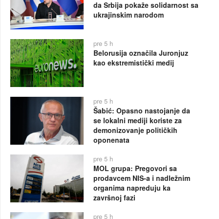
da Srbija pokaže solidarnost sa
ukrajinskim narodom
pre 5 h
Belorusija označila Juronjuz
kao ekstremistički medij
pre 5 h
Šabić: Opasno nastojanje da
se lokalni mediji koriste za
demonizovanje političkih
oponenata
pre 5 h
MOL grupa: Pregovori sa
prodavcem NIS-a i nadležnim
organima napreduju ka
završnoj fazi
pre 5 h