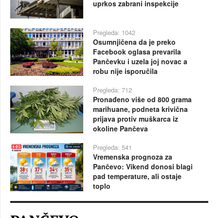
uprkos zabrani inspekcije
Pregleda: 1042
Osumnjičena da je preko
Facebook oglasa prevarila
Pančevku i uzela joj novac a
robu nije isporučila
Pregleda: 712
Pronađeno više od 800 grama
marihuane, podneta krivična
prijava protiv muškarca iz
okoline Pančeva
Pregleda: 541
Vremenska prognoza za
Pančevo: Vikend donosi blagi
pad temperature, ali ostaje
toplo