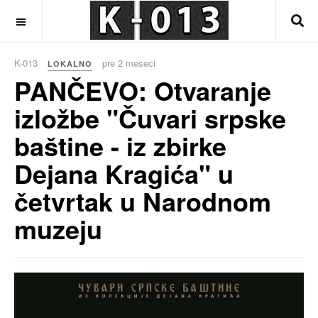
OFF CANVAS
K-013
pre 2 meseci
LOKALNO
PANČEVO: Otvaranje
izložbe "Čuvari srpske
baštine - iz zbirke
Dejana Kragića" u
četvrtak u Narodnom
muzeju