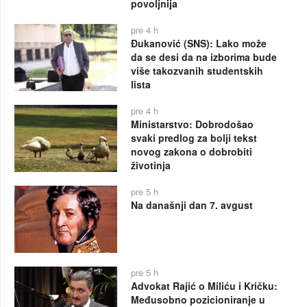
povoljnija
pre 4 h
Đukanović (SNS): Lako može
da se desi da na izborima bude
više takozvanih studentskih
lista
pre 4 h
Ministarstvo: Dobrodošao
svaki predlog za bolji tekst
novog zakona o dobrobiti
životinja
pre 5 h
Na današnji dan 7. avgust
pre 5 h
Advokat Rajić o Miliću i Kričku:
Međusobno pozicioniranje u