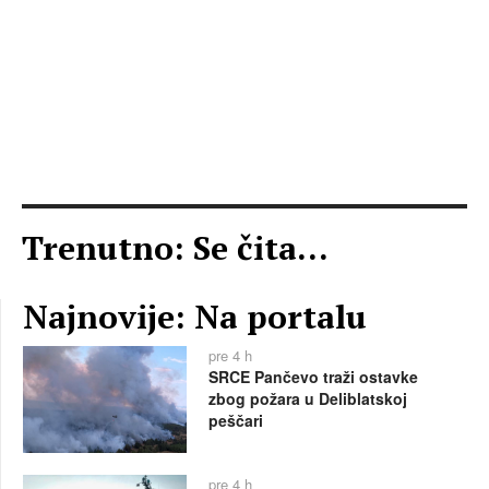
Trenutno: Se čita...
Najnovije: Na portalu
pre 4 h
SRCE Pančevo traži ostavke
zbog požara u Deliblatskoj
peščari
pre 4 h