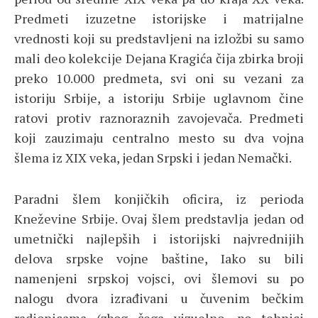
Predmeti izuzetne istorijske i matrijalne
vrednosti koji su predstavljeni na izložbi su samo
mali deo kolekcije Dejana Kragića čija zbirka broji
preko 10.000 predmeta, svi oni su vezani za
istoriju Srbije, a istoriju Srbije uglavnom čine
ratovi protiv raznoraznih zavojevača. Predmeti
koji zauzimaju centralno mesto su dva vojna
šlema iz XIX veka, jedan Srpski i jedan Nemački.
Paradni šlem konjičkih oficira, iz perioda
Kneževine Srbije. Ovaj šlem predstavlja jedan od
umetnički najlepših i istorijski najvrednijih
delova srpske vojne baštine, Iako su bili
namenjeni srpskoj vojsci, ovi šlemovi su po
nalogu dvora izrađivani u čuvenim bečkim