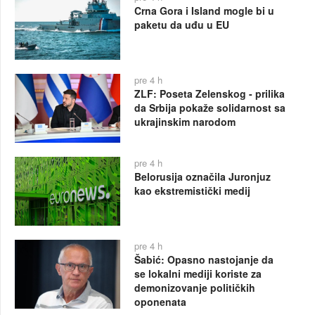
Crna Gora i Island mogle bi u
paketu da uđu u EU
pre 4 h
ZLF: Poseta Zelenskog - prilika
da Srbija pokaže solidarnost sa
ukrajinskim narodom
pre 4 h
Belorusija označila Juronjuz
kao ekstremistički medij
pre 4 h
Šabić: Opasno nastojanje da
se lokalni mediji koriste za
demonizovanje političkih
oponenata