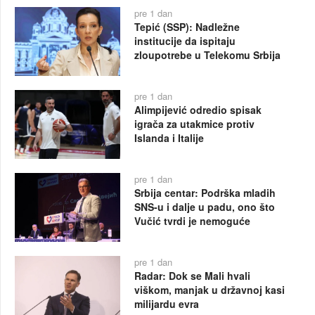
pre 1 dan
Tepić (SSP): Nadležne
institucije da ispitaju
zloupotrebe u Telekomu Srbija
pre 1 dan
Alimpijević odredio spisak
igrača za utakmice protiv
Islanda i Italije
pre 1 dan
Srbija centar: Podrška mladih
SNS-u i dalje u padu, ono što
Vučić tvrdi je nemoguće
pre 1 dan
Radar: Dok se Mali hvali
viškom, manjak u državnoj kasi
milijardu evra