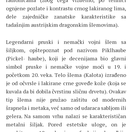
radionicama (zbog čega vizuelno, po tehnici
ognjene pozlate i kontrastu crnog lakiranog lima,
dele zajedničke zanatske karakteristike sa
tadašnjim austrijskim dragonskim šlemovima).
Legendarni pruski i nemački vojni šlem sa
šiljkom, opštepoznat pod nazivom Piklhaube
(Pickel- haube), koji je decenijama bio glavni
simbol pruske i nemačke vojne moći u 19. i
početkom 20. veka. Telo šlema (Kalota) izrađeno
je od očvrsle i lakirane crne goveđe kože (koja se
kuvala da bi dobila čvrstinu sličnu drvetu). Ovakav
tip šlema nije pružao zaštitu od modernih
šrapnela i metaka, već samo od udaraca sabljom ili
gelera. Na samom vrhu nalazi se karakterističan
metalni šiljak. Pored estetske uloge, on je