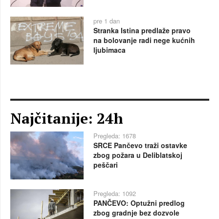
pre 1 dan
Stranka Istina predlaže pravo
na bolovanje radi nege kućnih
ljubimaca
Najčitanije: 24h
Pregleda: 1678
SRCE Pančevo traži ostavke
zbog požara u Deliblatskoj
peščari
Pregleda: 1092
PANČEVO: Optužni predlog
zbog gradnje bez dozvole