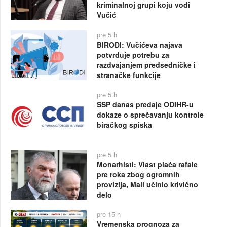
kriminalnoj grupi koju vodi
Vučić
pre 5 h
BIRODI: Vučićeva najava
potvrđuje potrebu za
razdvajanjem predsedničke i
stranačke funkcije
pre 5 h
SSP danas predaje ODIHR-u
dokaze o sprečavanju kontrole
biračkog spiska
pre 5 h
Monarhisti: Vlast plaća rafale
pre roka zbog ogromnih
provizija, Mali učinio krivično
delo
pre 15 h
Vremenska prognoza za