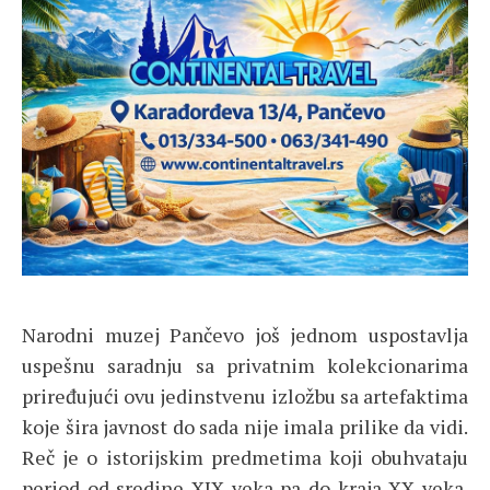
Narodni muzej Pančevo još jednom uspostavlja
uspešnu saradnju sa privatnim kolekcionarima
priređujući ovu jedinstvenu izložbu sa artefaktima
koje šira javnost do sada nije imala prilike da vidi.
Reč je o istorijskim predmetima koji obuhvataju
period od sredine XIX veka pa do kraja XX veka.