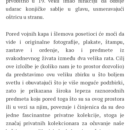
prvobitno u 19. veku imao funkciju da odbije
udarac konjičke sablje u glavu, usmeravajući
oštricu u stranu.
Pored vojnih kapa i šlemova posetioci će moći da
vide i originalne fotografije, plakate, štampu,
zastave i ordenje, kao i predmete iz
svakodnevnog živata između dva velika rata. Cilj
ove izložbe je (koliko nam je to prostor dozvolio)
da predstavimo ovu veliku zbirku u što boljem
svetlu i obuvatajući što je više moguće podzbirki,
zato je prikazana široka lepeza raznorodnih
predmeta koju pored toga što su sa ovog prostora
ili u vezi sa njim, povezuje i činjenica da su deo
jedne fascinantne privatne kolekcije, stoga je
značaj privatnih kolekcionara za očuvanje naše