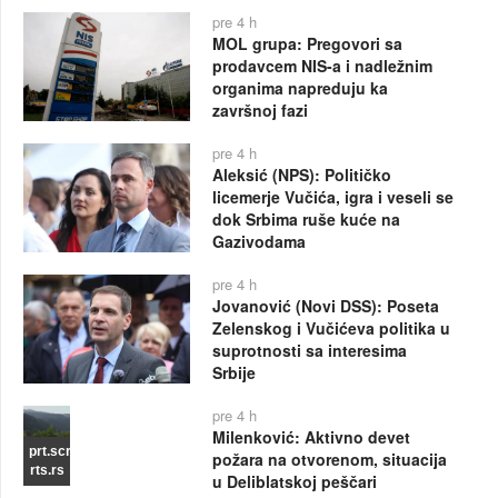
pre 4 h
MOL grupa: Pregovori sa
prodavcem NIS-a i nadležnim
organima napreduju ka
završnoj fazi
pre 4 h
Aleksić (NPS): Političko
licemerje Vučića, igra i veseli se
dok Srbima ruše kuće na
Gazivodama
pre 4 h
Jovanović (Novi DSS): Poseta
Zelenskog i Vučićeva politika u
suprotnosti sa interesima
Srbije
pre 4 h
Milenković: Aktivno devet
prt.scr
požara na otvorenom, situacija
rts.rs
u Deliblatskoj peščari