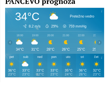
PANČEVO prognoza
34°C
Pretežno vedro
8.2 m/s
29%
759
mmHg
18:00
19:00
20:00
21:00
22:00
23:00
‹
›
34°C
31°C
28°C
26°C
25°C
25°C
pet
sub
ned
pon
uto
sri
čet
36°C
33°C
33°C
33°C
35°C
36°C
32°C
23°C
23°C
22°C
23°C
24°C
26°C
23°C