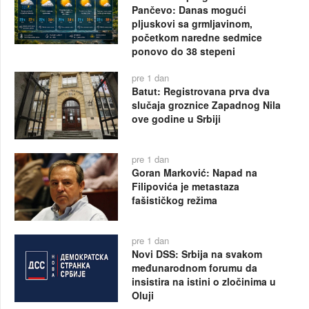
Pančevo: Danas mogući
pljuskovi sa grmljavinom,
početkom naredne sedmice
ponovo do 38 stepeni
pre 1 dan
Batut: Registrovana prva dva
slučaja groznice Zapadnog Nila
ove godine u Srbiji
pre 1 dan
Goran Marković: Napad na
Filipovića je metastaza
fašističkog režima
pre 1 dan
Novi DSS: Srbija na svakom
međunarodnom forumu da
insistira na istini o zločinima u
Oluji