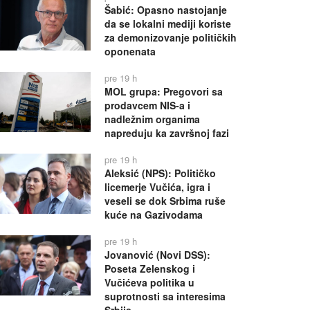
Šabić: Opasno nastojanje
da se lokalni mediji koriste
za demonizovanje političkih
oponenata
pre 19 h
MOL grupa: Pregovori sa
prodavcem NIS-a i
nadležnim organima
napreduju ka završnoj fazi
pre 19 h
Aleksić (NPS): Političko
licemerje Vučića, igra i
veseli se dok Srbima ruše
kuće na Gazivodama
pre 19 h
Jovanović (Novi DSS):
Poseta Zelenskog i
Vučićeva politika u
suprotnosti sa interesima