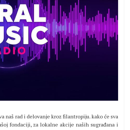
a naš rad i delovanje kroz filantropiju. kako će sva
ašoj fondaciji, za lokalne akcije naših sugrađana i