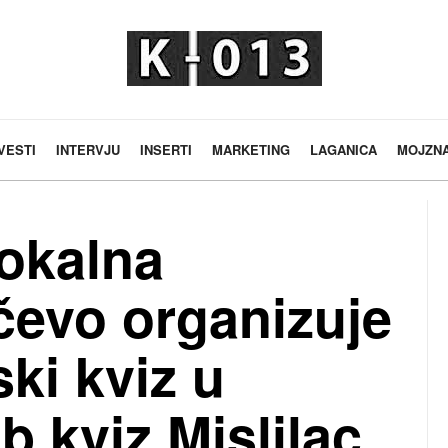
VESTI
INTERVJU
INSERTI
MARKETING
LAGANICA
MOJZN
okalna
čevo organizuje
ski kviz u
b kviz Mislilac