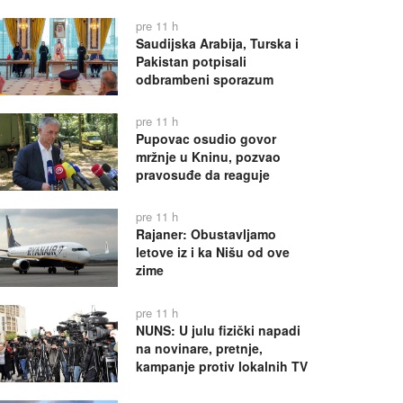
pre 11 h
Saudijska Arabija, Turska i
Pakistan potpisali
odbrambeni sporazum
pre 11 h
Pupovac osudio govor
mržnje u Kninu, pozvao
pravosuđe da reaguje
pre 11 h
Rajaner: Obustavljamo
letove iz i ka Nišu od ove
zime
pre 11 h
NUNS: U julu fizički napadi
na novinare, pretnje,
kampanje protiv lokalnih TV