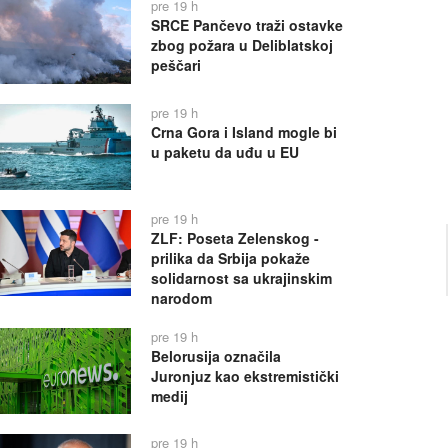
pre 19 h
SRCE Pančevo traži ostavke
zbog požara u Deliblatskoj
peščari
pre 19 h
Crna Gora i Island mogle bi
u paketu da uđu u EU
pre 19 h
ZLF: Poseta Zelenskog -
prilika da Srbija pokaže
solidarnost sa ukrajinskim
narodom
pre 19 h
Belorusija označila
Juronjuz kao ekstremistički
medij
pre 19 h