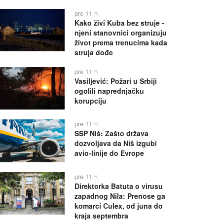
pre 11 h
Kako živi Kuba bez struje -
njeni stanovnici organizuju
život prema trenucima kada
struja dođe
pre 11 h
Vasiljević: Požari u Srbiji
ogolili naprednjačku
korupciju
pre 11 h
SSP Niš: Zašto država
dozvoljava da Niš izgubi
avio-linije do Evrope
pre 11 h
Direktorka Batuta o virusu
zapadnog Nila: Prenose ga
komarci Culex, od juna do
kraja septembra