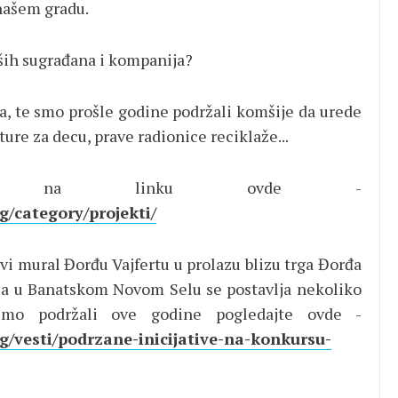
našem gradu.
aših sugrađana i kompanija?
ma, te smo prošle godine podržali komšije da urede
ture za decu, prave radionice reciklaže...
cije na linku ovde -
/category/projekti/
avi mural Đorđu Vajfertu u prolazu blizu trga Đorđa
u, a u Banatskom Novom Selu se postavlja nekoliko
 smo podržali ove godine pogledajte ovde -
/vesti/podrzane-inicijative-na-konkursu-