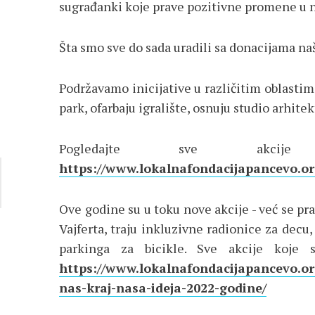
sugrađanki koje prave pozitivne promene u 
Šta smo sve do sada uradili sa donacijama n
Podržavamo inicijative u različitim oblasti
park, ofarbaju igralište, osnuju studio arhitek
Pogledajte sve ak
https://www.lokalnafondacijapancevo.org
Ove godine su u toku nove akcije - već se pr
Vajferta, traju inkluzivne radionice za dec
parkinga za bicikle. Sve akcije koje
https://www.lokalnafondacijapancevo.org
nas-kraj-nasa-ideja-2022-godine/