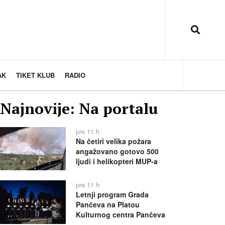
AK
TIKET KLUB
RADIO
Najnovije: Na portalu
pre 11 h
Na četiri velika požara
angažovano gotovo 500
ljudi i helikopteri MUP-a
pre 11 h
Letnji program Grada
Pančeva na Platou
Kulturnog centra Pančeva