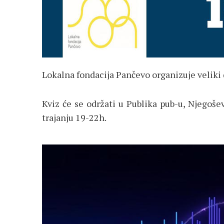
Lokalna fondacija Pančevo organizuje veliki d
Kviz će se održati u Publika pub-u, Njegoše
trajanju 19-22h.