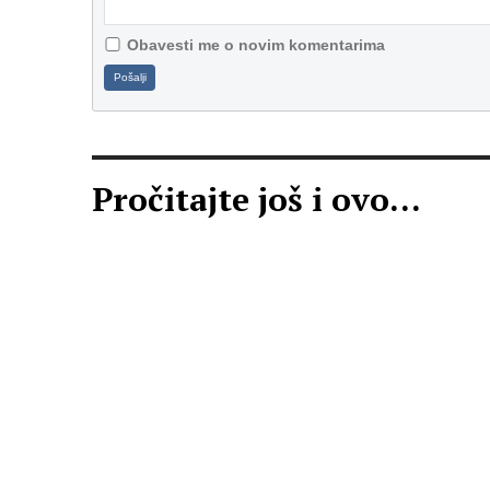
Obavesti me o novim komentarima
Pošalji
Pročitajte još i ovo...