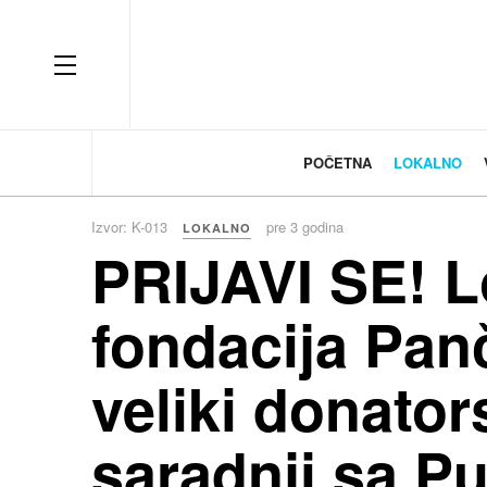
OFF CANVAS
POČETNA
LOKALNO
Izvor: K-013
pre 3 godina
LOKALNO
PRIJAVI SE! L
fondacija Pan
veliki donator
saradnji sa Pu