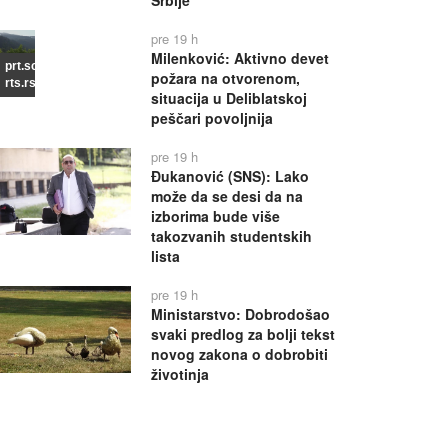
Srbije
pre 19 h
Milenković: Aktivno devet
prt.scr
požara na otvorenom,
rts.rs
situacija u Deliblatskoj
peščari povoljnija
pre 19 h
Đukanović (SNS): Lako
može da se desi da na
izborima bude više
takozvanih studentskih
lista
pre 19 h
Ministarstvo: Dobrodošao
svaki predlog za bolji tekst
novog zakona o dobrobiti
životinja