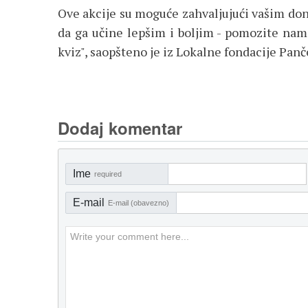
Ove akcije su moguće zahvaljujući vašim do
da ga učine lepšim i boljim - pomozite nam 
kviz", saopšteno je iz Lokalne fondacije Panč
Dodaj komentar
Ime
required
E-mail
E-mail (obavezno)