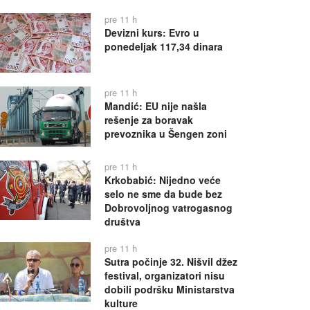
pre 11 h
Devizni kurs: Evro u
ponedeljak 117,34 dinara
pre 11 h
Mandić: EU nije našla
rešenje za boravak
prevoznika u Šengen zoni
pre 11 h
Krkobabić: Nijedno veće
selo ne sme da bude bez
Dobrovoljnog vatrogasnog
društva
pre 11 h
Sutra počinje 32. Nišvil džez
festival, organizatori nisu
dobili podršku Ministarstva
kulture