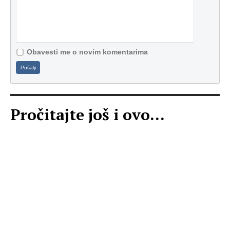
Obavesti me o novim komentarima
Pošalji
Pročitajte još i ovo...