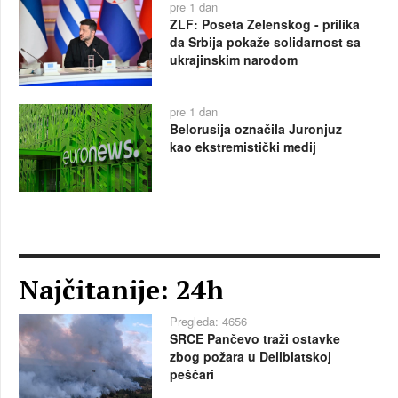
pre 1 dan
ZLF: Poseta Zelenskog - prilika
da Srbija pokaže solidarnost sa
ukrajinskim narodom
pre 1 dan
Belorusija označila Juronjuz
kao ekstremistički medij
Najčitanije: 24h
Pregleda: 4656
SRCE Pančevo traži ostavke
zbog požara u Deliblatskoj
peščari