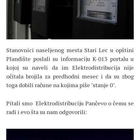
Stanovnici naseljenog mesta Stari Lec u opštini
Plandište poslali su informaciju K-013 portalu u
kojoj su naveli da im Elektrodistribucija nije
očitala brojila za predhodni mesec i da su zbog
toga dobili račune na kojima piše "stanje 0".
Pitali smo Elektrodistribuciju Pančevo o čemu se
radi i evo šta su nam odgovorili: