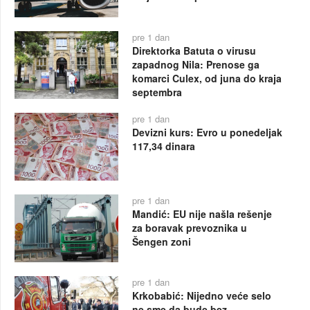
pre 1 dan
Direktorka Batuta o virusu
zapadnog Nila: Prenose ga
komarci Culex, od juna do kraja
septembra
pre 1 dan
Devizni kurs: Evro u ponedeljak
117,34 dinara
pre 1 dan
Mandić: EU nije našla rešenje
za boravak prevoznika u
Šengen zoni
pre 1 dan
Krkobabić: Nijedno veće selo
ne sme da bude bez