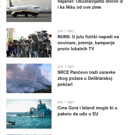
Rajaner: Obustavljamo letove iz
i ka Nišu od ove zime
pre 1 dan
NUNS: U julu fizički napadi na
novinare, pretnje, kampanje
protiv lokalnih TV
pre 1 dan
SRCE Pančevo traži ostavke
zbog požara u Deliblatskoj
peščari
pre 1 dan
Crna Gora i Island mogle bi u
paketu da uđu u EU