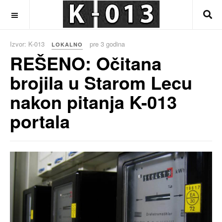
OFF CANVAS
Izvor: K-013
pre 3 godina
LOKALNO
REŠENO: Očitana
brojila u Starom Lecu
nakon pitanja K-013
portala