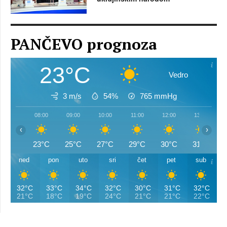
PANČEVO prognoza
23°C
Vedro
3 m/s
54%
765
mmHg
08:00
09:00
10:00
11:00
12:00
13:00
‹
›
23°C
25°C
27°C
29°C
30°C
31°C
ned
pon
uto
sri
čet
pet
sub
32°C
33°C
34°C
32°C
30°C
31°C
32°C
21°C
18°C
19°C
24°C
21°C
21°C
22°C