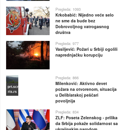
Pregleda: 1093
Krkobabić: Nijedno veće selo
ne sme da bude bez
Dobrovoljnog vatrogasnog
društva
Pregleda: 977
Vasiljević: Požari u Srbiji ogolili
naprednjačku korupciju
Pregleda: 866
Milenković: Aktivno devet
prt.scr
požara na otvorenom, situacija
rts.rs
u Deliblatskoj peščari
povoljnija
Pregleda: 834
ZLF: Poseta Zelenskog - prilika
da Srbija pokaže solidarnost sa
ukrajinskim narodom