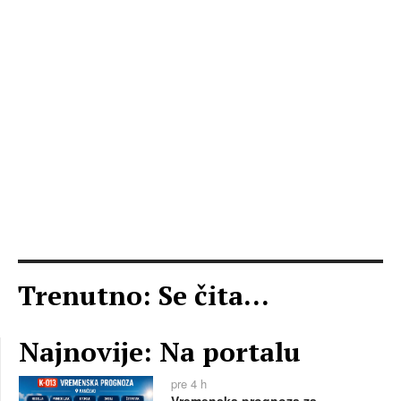
Trenutno: Se čita...
Najnovije: Na portalu
pre 4 h
Vremenska prognoza za