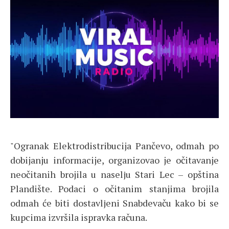
"Ogranak Elektrodistribucija Pančevo, odmah po
dobijanju informacije, organizovao je očitavanje
neočitanih brojila u naselјu Stari Lec – opština
Plandište. Podaci o očitanim stanjima brojila
odmah će biti dostavlјeni Snabdevaču kako bi se
kupcima izvršila ispravka računa.