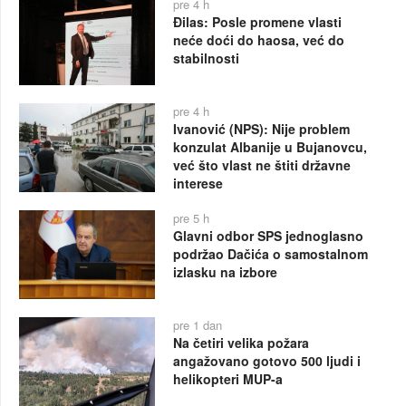
pre 4 h
Đilas: Posle promene vlasti
neće doći do haosa, već do
stabilnosti
pre 4 h
Ivanović (NPS): Nije problem
konzulat Albanije u Bujanovcu,
već što vlast ne štiti državne
interese
pre 5 h
Glavni odbor SPS jednoglasno
podržao Dačića o samostalnom
izlasku na izbore
pre 1 dan
Na četiri velika požara
angažovano gotovo 500 ljudi i
helikopteri MUP-a