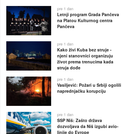
pre 1 dan
Letnji program Grada Pančeva
na Platou Kulturnog centra
Pančeva
pre 1 dan
Kako živi Kuba bez struje -
njeni stanovnici organizuju
život prema trenucima kada
struja dođe
pre 1 dan
Vasiljević: Požari u Srbiji ogolili
naprednjačku korupciju
pre 1 dan
SSP Niš: Zašto država
dozvoljava da Niš izgubi avio-
linije do Evrope