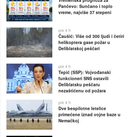
Pančevo: Sunčano i toplo
vreme, najviše 37 stepeni
pre 4 h
Čaušić: Više od 300 ljudi i četiri
helikoptera gase požar u
Deliblatskoj peščari
pre 4 h
Tepić (SSP): Vojvođanski
funkcioneri SNS ostavili
Deliblatsku peščaru
nezaštićenu od požara
pre 4 h
Dve bespilotne letelice
primećene iznad vojne baze u
Nemačkoj