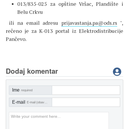
013/835-025 za opštine Vršac, Plandište i
Belu Crkvu
ili na email adresu
prijavastanja.pa@ods.rs
",
rečeno je za K-013 portal iz Elektrodistribucije
Pančevo.
Dodaj komentar
Ime
required
E-mail
E-mail (obavezno)