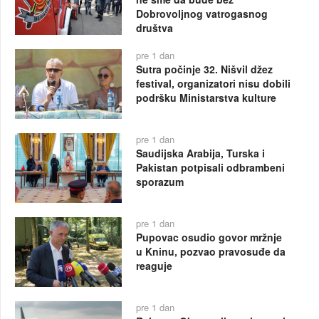
Dobrovoljnog vatrogasnog
društva
pre 1 dan
Sutra počinje 32. Nišvil džez
festival, organizatori nisu dobili
podršku Ministarstva kulture
pre 1 dan
Saudijska Arabija, Turska i
Pakistan potpisali odbrambeni
sporazum
pre 1 dan
Pupovac osudio govor mržnje
u Kninu, pozvao pravosuđe da
reaguje
pre 1 dan