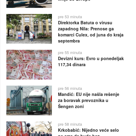
pre 53 minuta
Direktorka Batuta o virusu
zapadnog Nila: Prenose ga
komarci Culex, od juna do kraja
septembra
pre 55 minuta
Devizni kurs: Evro u ponedeljak
117,34 dinara
pre 56 minuta
Mandić: EU nije našla rešenje
za boravak prevoznika u
Šengen zoni
pre 58 minuta
Krkobabić: Nijedno veće selo