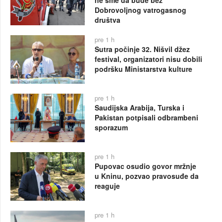
ne sme da bude bez
Dobrovoljnog vatrogasnog
društva
pre 1 h
Sutra počinje 32. Nišvil džez
festival, organizatori nisu dobili
podršku Ministarstva kulture
pre 1 h
Saudijska Arabija, Turska i
Pakistan potpisali odbrambeni
sporazum
pre 1 h
Pupovac osudio govor mržnje
u Kninu, pozvao pravosuđe da
reaguje
pre 1 h