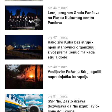
pre 44 minuta
Letnji program Grada Pančeva
na Platou Kulturnog centra
Pančeva
pre 47 minuta
Kako živi Kuba bez struje -
njeni stanovnici organizuju
život prema trenucima kada
struja dođe
pre 49 minuta
Vasiljević: Požari u Srbiji ogolili
naprednjačku korupciju
pre 51 minuta
SSP Niš: Zašto država
dozvoljava da Niš izgubi avio-
linije do Evrope