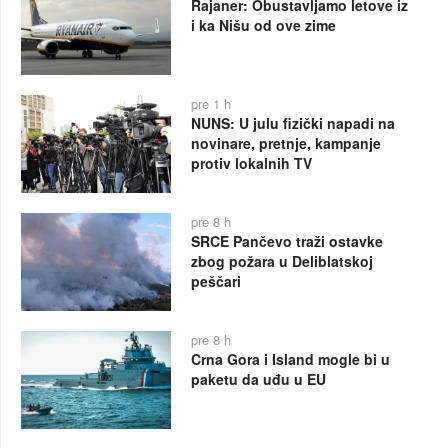
Rajaner: Obustavljamo letove iz
i ka Nišu od ove zime
pre 1 h
NUNS: U julu fizički napadi na
novinare, pretnje, kampanje
protiv lokalnih TV
pre 8 h
SRCE Pančevo traži ostavke
zbog požara u Deliblatskoj
peščari
pre 8 h
Crna Gora i Island mogle bi u
paketu da uđu u EU