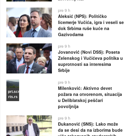
pre 9 h
Aleksić (NPS): Političko
licemerje Vučića, igra i veseli se
dok Srbima ruše kuće na
Gazivodama
pre 9 h
Jovanović (Novi DSS): Poseta
Zelenskog i Vučićeva politika u
suprotnosti sa interesima
Srbije
pre 9 h
Milenković: Aktivno devet
prt.scr
požara na otvorenom, situacija
rts.rs
u Deliblatskoj peščari
povoljnija
pre 9 h
Đukanović (SNS): Lako može
da se desi da na izborima bude
više takozvanih studentskih