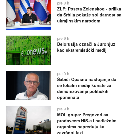
pre 8 h
ZLF: Poseta Zelenskog - prilika
da Srbija pokaže solidarnost sa
ukrajinskim narodom
pre 9 h
Belorusija označila Juronjuz
kao ekstremistički medij
pre 9 h
Šabić: Opasno nastojanje da
se lokalni mediji koriste za
demonizovanje političkih
oponenata
pre 9 h
MOL grupa: Pregovori sa
prodavcem NIS-a i nadležnim
organima napreduju ka
završnoj fazi