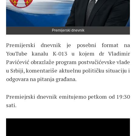
Premijerski dnevnik
Premijerski dnevnik je posebni format na
YouTube kanalu K-013 u kojem dr Vladimir
Pavićević obrazlaže program postvučićevske vlade
u Srbiji, komentariše aktuelnu političku situaciju i
odgovara na pitanja građana.
Premiejrski dnevnik emitujemo petkom od 19:30
sati.