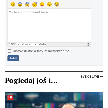
1000
znakova preostalo
Obavesti me o novim komentarima
Pošalji
SVE OBJAVE
Pogledaj još i...