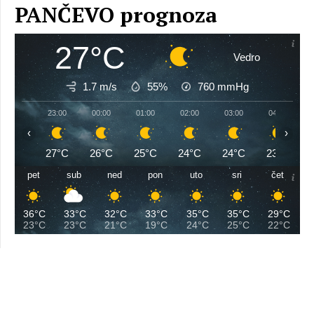
PANČEVO prognoza
27°C
Vedro
1.7 m/s
55%
760
mmHg
23:00
00:00
01:00
02:00
03:00
04:00
‹
›
27°C
26°C
25°C
24°C
24°C
23°C
pet
sub
ned
pon
uto
sri
čet
36°C
33°C
32°C
33°C
35°C
35°C
29°C
23°C
23°C
21°C
19°C
24°C
25°C
22°C