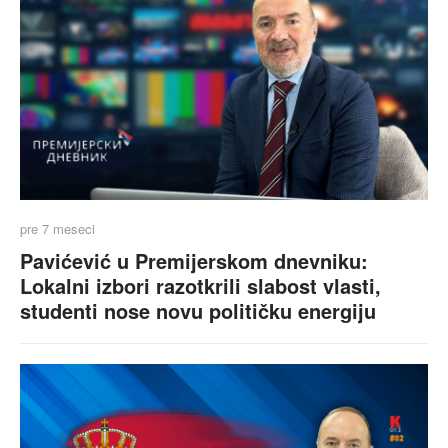
pre 7 meseci
Pavićević u Premijerskom dnevniku:
Lokalni izbori razotkrili slabost vlasti,
studenti nose novu političku energiju