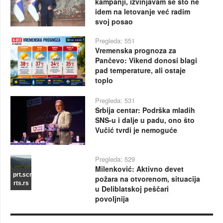
kampanji, izvinjavam se što ne
idem na letovanje već radim
svoj posao
Pregleda: 551
Vremenska prognoza za
Pančevo: Vikend donosi blagi
pad temperature, ali ostaje
toplo
Pregleda: 531
Srbija centar: Podrška mladih
SNS-u i dalje u padu, ono što
Vučić tvrdi je nemoguće
Pregleda: 529
Milenković: Aktivno devet
prt.scr
požara na otvorenom, situacija
rts.rs
u Deliblatskoj peščari
povoljnija