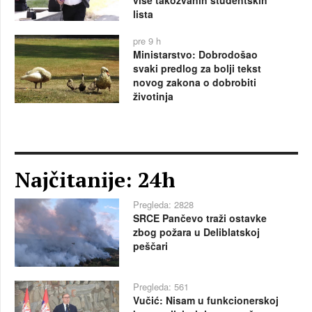
lista
pre 9 h
Ministarstvo: Dobrodošao
svaki predlog za bolji tekst
novog zakona o dobrobiti
životinja
Najčitanije: 24h
Pregleda: 2828
SRCE Pančevo traži ostavke
zbog požara u Deliblatskoj
peščari
Pregleda: 561
Vučić: Nisam u funkcionerskoj