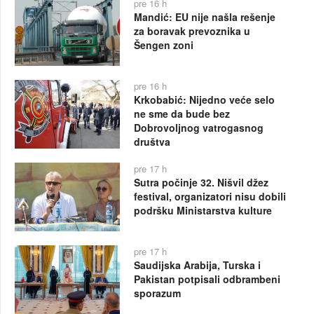
pre 16 h
Mandić: EU nije našla rešenje
za boravak prevoznika u
Šengen zoni
pre 16 h
Krkobabić: Nijedno veće selo
ne sme da bude bez
Dobrovoljnog vatrogasnog
društva
pre 17 h
Sutra počinje 32. Nišvil džez
festival, organizatori nisu dobili
podršku Ministarstva kulture
pre 17 h
Saudijska Arabija, Turska i
Pakistan potpisali odbrambeni
sporazum