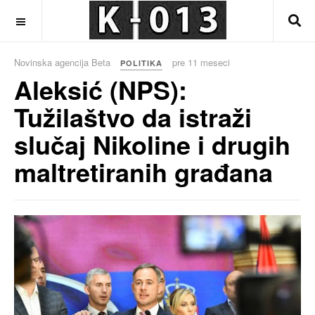
OFF CANVAS
Novinska agencija Beta
pre 11 meseci
POLITIKA
Aleksić (NPS):
Tužilaštvo da istraži
slučaj Nikoline i drugih
maltretiranih građana