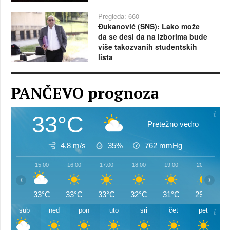
Pregleda: 660
Đukanović (SNS): Lako može
da se desi da na izborima bude
više takozvanih studentskih
lista
PANČEVO prognoza
33°C
Pretežno vedro
4.8 m/s
35%
762
mmHg
15:00
16:00
17:00
18:00
19:00
20:00
‹
›
33°C
33°C
33°C
32°C
31°C
29°C
sub
ned
pon
uto
sri
čet
pet