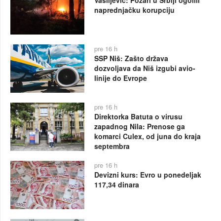
naprednjačku korupciju
pre 16 h
SSP Niš: Zašto država
dozvoljava da Niš izgubi avio-
linije do Evrope
pre 16 h
Direktorka Batuta o virusu
zapadnog Nila: Prenose ga
komarci Culex, od juna do kraja
septembra
pre 16 h
Devizni kurs: Evro u ponedeljak
117,34 dinara