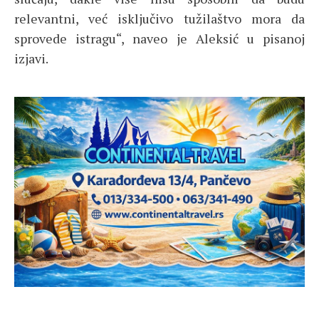
relevantni, već isključivo tužilaštvo mora da
sprovede istragu“, naveo je Aleksić u pisanoj
izjavi.