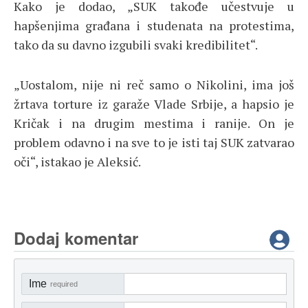
Kako je dodao, „SUK takođe učestvuje u
hapšenjima građana i studenata na protestima,
tako da su davno izgubili svaki kredibilitet“.
„Uostalom, nije ni reč samo o Nikolini, ima još
žrtava torture iz garaže Vlade Srbije, a hapsio je
Kričak i na drugim mestima i ranije. On je
problem odavno i na sve to je isti taj SUK zatvarao
oči“, istakao je Aleksić.
Dodaj komentar
Ime
required