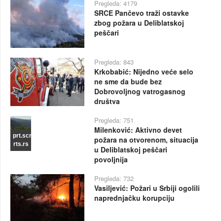
Pregleda: 4179
SRCE Pančevo traži ostavke
zbog požara u Deliblatskoj
peščari
Pregleda: 843
Krkobabić: Nijedno veće selo
ne sme da bude bez
Dobrovoljnog vatrogasnog
društva
Pregleda: 751
Milenković: Aktivno devet
prt.scr
požara na otvorenom, situacija
rts.rs
u Deliblatskoj peščari
povoljnija
Pregleda: 732
Vasiljević: Požari u Srbiji ogolili
naprednjačku korupciju