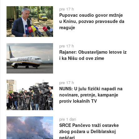
pre 17 h
Pupovac osudio govor mržnje
u Kninu, pozvao pravosuđe da
reaguje
pre 17 h
Rajaner: Obustavljamo letove iz
i ka Nišu od ove zime
pre 17 h
NUNS: U julu fizički napadi na
novinare, pretnje, kampanje
protiv lokalnih TV
pre 1 dan
SRCE Pančevo traži ostavke
zbog požara u Deliblatskoj
peščari