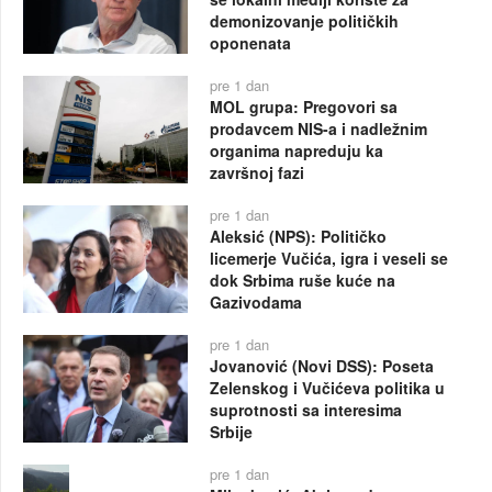
demonizovanje političkih
oponenata
pre 1 dan
MOL grupa: Pregovori sa
prodavcem NIS-a i nadležnim
organima napreduju ka
završnoj fazi
pre 1 dan
Aleksić (NPS): Političko
licemerje Vučića, igra i veseli se
dok Srbima ruše kuće na
Gazivodama
pre 1 dan
Jovanović (Novi DSS): Poseta
Zelenskog i Vučićeva politika u
suprotnosti sa interesima
Srbije
pre 1 dan