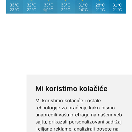
33°C
32°C
33°C
35°C
31°C
28°C
31°C
23°C
22°C
19°C
22°C
24°C
21°C
21°C
Mi koristimo kolačiće
Mi koristimo kolačiće i ostale
tehnologije za praćenje kako bismo
unapredili vašu pretragu na našem veb
sajtu, prikazali personalizovani sadržaj
i ciljane reklame, analizirali posete na