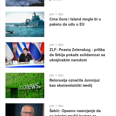
pre 1 dan
Crna Gora i Island mogle bi u
paketu da uđu u EU
pre 1 dan
ZLF: Poseta Zelenskog - prilika
da Srbija pokaže solidarnost sa
ukrajinskim narodom
pre 1 dan
Belorusija označila Juronjuz
kao ekstremistički medij
pre 1 dan
Šabić: Opasno nastojanje da
se lokalni mediji koriste za