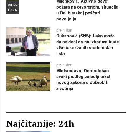
Milenković: Aktivno devet
prt.scr
požara na otvorenom, situacija
rts.rs
u Deliblatskoj peščari
povoljnija
pre 1 dan
Đukanović (SNS): Lako može
da se desi da na izborima bude
više takozvanih studentskih
lista
pre 1 dan
Ministarstvo: Dobrodošao
svaki predlog za bolji tekst
novog zakona o dobrobiti
životinja
Najčitanije: 24h