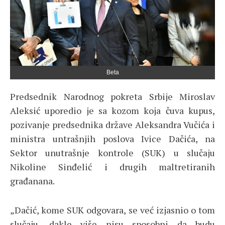
Beta
Predsednik Narodnog pokreta Srbije Miroslav
Aleksić uporedio je sa kozom koja čuva kupus,
pozivanje predsednika države Aleksandra Vučića i
ministra untrašnjih poslova Ivice Dačića, na
Sektor unutrašnje kontrole (SUK) u slučaju
Nikoline Sinđelić i drugih maltretiranih
građanana.
„Dačić, kome SUK odgovara, se već izjasnio o tom
slučaju, dakle više nisu sposobni da budu