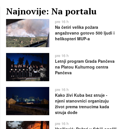
Najnovije: Na portalu
pre 16 h
Na četiri velika požara
angažovano gotovo 500 ljudi i
helikopteri MUP-a
pre 16 h
Letnji program Grada Pančeva
na Platou Kulturnog centra
Pančeva
pre 16 h
Kako živi Kuba bez struje -
njeni stanovnici organizuju
život prema trenucima kada
struja dođe
pre 16 h
Vasiljević: Požari u Srbiji ogolili