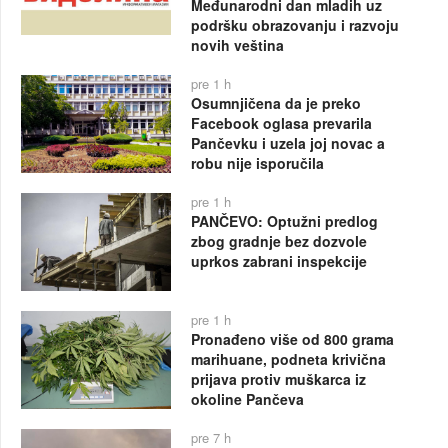
Međunarodni dan mladih uz
podršku obrazovanju i razvoju
novih veština
pre 1 h
Osumnjičena da je preko
Facebook oglasa prevarila
Pančevku i uzela joj novac a
robu nije isporučila
pre 1 h
PANČEVO: Optužni predlog
zbog gradnje bez dozvole
uprkos zabrani inspekcije
pre 1 h
Pronađeno više od 800 grama
marihuane, podneta krivična
prijava protiv muškarca iz
okoline Pančeva
pre 7 h