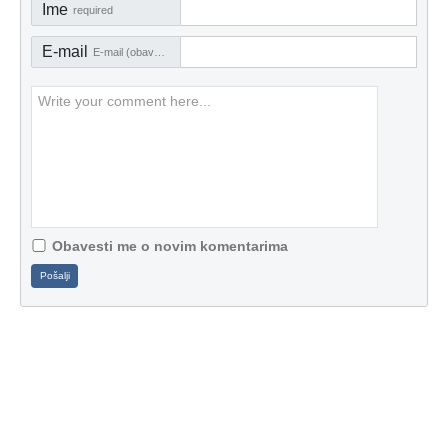
Ime
required
E-mail
E-mail (obavezno)
Obavesti me o novim komentarima
Pošalji