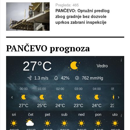
Pregleda: 465
PANČEVO: Optužni predlog
zbog gradnje bez dozvole
uprkos zabrani inspekcije
PANČEVO prognoza
27°C
Vedro
1.3 m/s
42%
762
mmHg
00:00
01:00
02:00
03:00
04:00
05:00
‹
›
27°C
25°C
24°C
23°C
24°C
23°C
sri
čet
pet
sub
ned
pon
uto