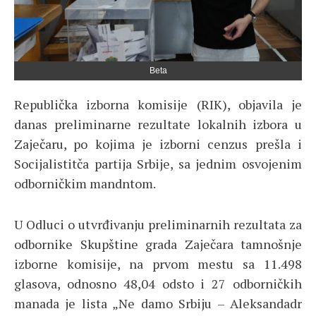
Beta
Republička izborna komisije (RIK), objavila je
danas preliminarne rezultate lokalnih izbora u
Zaječaru, po kojima je izborni cenzus prešla i
Socijalistitča partija Srbije, sa jednim osvojenim
odborničkim mandntom.
U Odluci o utvrđivanju preliminarnih rezultata za
odbornike Skupštine grada Zaječara tamnošnje
izborne komisije, na prvom mestu sa 11.498
glasova, odnosno 48,04 odsto i 27 odborničkih
manada je lista „Ne damo Srbiju – Aleksandadr