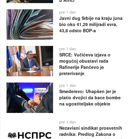
pre 1 dan
Javni dug Srbije na kraju juna
bio oko 41,29 milijradi evra,
43,8 odsto BDP-a
pre 1 dan
SRCE: Vučićeva izjava o
mogućoj obustavi rada
Rafinerije Pančevo je
preterivanje
pre 1 dan
Smederevo: Uhapšen jer je
platio dvojici da bace bombe
na ugostiteljske objekte
pre 1 dan
Nezavisni sindikat prosvetnih
radnika: Predlog Zakona o