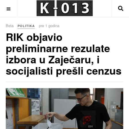
OFF CANVAS
Beta
pre 1 godina
POLITIKA
RIK objavio
preliminarne rezulate
izbora u Zaječaru, i
socijalisti prešli cenzus