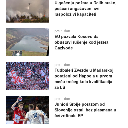
U gašenju požara u Deliblatskoj
peščari angažovani svi
raspoloživi kapaciteti
pre 1 dan
EU pozvala Kosovo da
obustavi rušenje kod jezera
Gazivode
pre 1 dan
Fudbaleri Zvezde u Mađarskoj
poraženi od Hapoela u prvom
meču trećeg kola kvalifikacija
za LŠ
pre 1 dan
Juniori Srbije porazom od
Slovenije ostali bez plasmana u
četvrtfinale EP