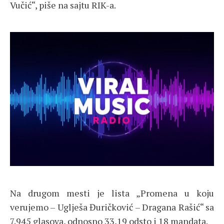
Vučić“, piše na sajtu RIK-a.
Na drugom mesti je lista „Promena u koju
verujemo – Uglješa Đuričković – Dragana Rašić“ sa
7.945 glasova, odnosno 33,19 odsto i 18 mandata.