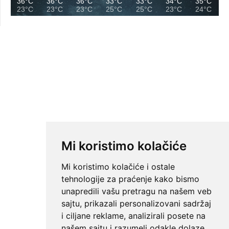
36°C
36°C
36°C
33°C
33°C
34°C
35°C
23°C
23°C
23°C
25°C
25°C
23°C
24°C
Mi koristimo kolačiće
Mi koristimo kolačiće i ostale
tehnologije za praćenje kako bismo
unapredili vašu pretragu na našem veb
sajtu, prikazali personalizovani sadržaj
i ciljane reklame, analizirali posete na
našem sajtu i razumeli odakle dolaze