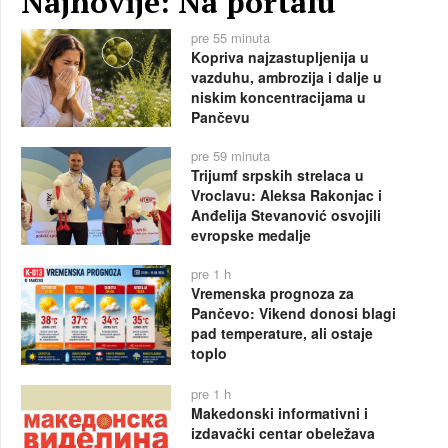
Najnovije: Na portalu
pre 55 minuta
Kopriva najzastupljenija u
vazduhu, ambrozija i dalje u
niskim koncentracijama u
Pančevu
pre 59 minuta
Trijumf srpskih strelaca u
Vroclavu: Aleksa Rakonjac i
Anđelija Stevanović osvojili
evropske medalje
pre 1 h
Vremenska prognoza za
Pančevo: Vikend donosi blagi
pad temperature, ali ostaje
toplo
pre 1 h
Makedonski informativni i
izdavački centar obeležava