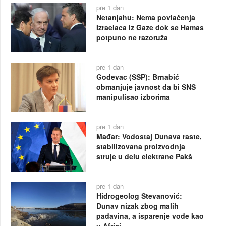
pre 1 dan
Netanjahu: Nema povlačenja
Izraelaca iz Gaze dok se Hamas
potpuno ne razoruža
pre 1 dan
Gođevac (SSP): Brnabić
obmanjuje javnost da bi SNS
manipulisao izborima
pre 1 dan
Mađar: Vodostaj Dunava raste,
stabilizovana proizvodnja
struje u delu elektrane Pakš
pre 1 dan
Hidrogeolog Stevanović:
Dunav nizak zbog malih
padavina, a isparenje vode kao
u Africi