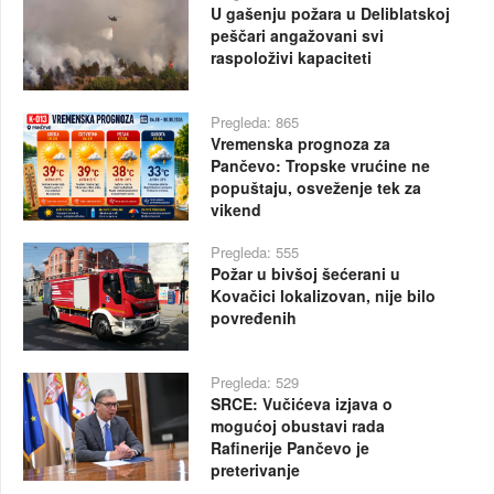
U gašenju požara u Deliblatskoj
peščari angažovani svi
raspoloživi kapaciteti
Pregleda: 865
Vremenska prognoza za
Pančevo: Tropske vrućine ne
popuštaju, osveženje tek za
vikend
Pregleda: 555
Požar u bivšoj šećerani u
Kovačici lokalizovan, nije bilo
povređenih
Pregleda: 529
SRCE: Vučićeva izjava o
mogućoj obustavi rada
Rafinerije Pančevo je
preterivanje