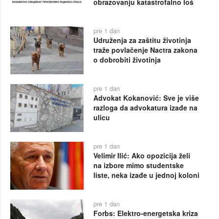
obrazovanju katastrofalno loš
pre 1 dan
Udruženja za zaštitu životinja
traže povlačenje Nactra zakona
o dobrobiti životinja
pre 1 dan
Advokat Kokanović: Sve je više
razloga da advokatura izađe na
ulicu
pre 1 dan
Velimir Ilić: Ako opozicija želi
na izbore mimo studentske
liste, neka izađe u jednoj koloni
pre 1 dan
Forbs: Elektro-energetska kriza