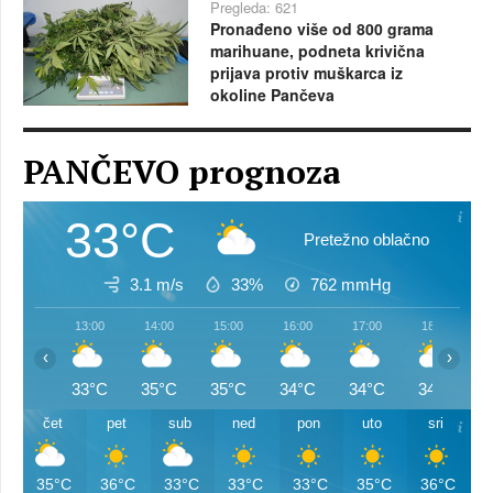
Pregleda: 621
Pronađeno više od 800 grama
marihuane, podneta krivična
prijava protiv muškarca iz
okoline Pančeva
PANČEVO prognoza
33°C
Pretežno oblačno
3.1 m/s
33%
762
mmHg
13:00
14:00
15:00
16:00
17:00
18:00
‹
›
33°C
35°C
35°C
34°C
34°C
34°C
čet
pet
sub
ned
pon
uto
sri
35°C
36°C
33°C
33°C
33°C
35°C
36°C