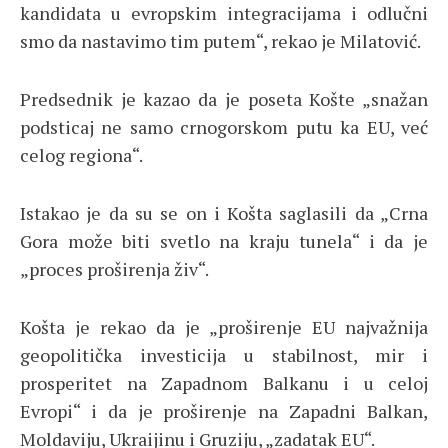
kandidata u evropskim integracijama i odlučni
smo da nastavimo tim putem“, rekao je Milatović.
Predsednik je kazao da je poseta Košte „snažan
podsticaj ne samo crnogorskom putu ka EU, već
celog regiona“.
Istakao je da su se on i Košta saglasili da „Crna
Gora može biti svetlo na kraju tunela“ i da je
„proces proširenja živ“.
Košta je rekao da je „proširenje EU najvažnija
geopolitička investicija u stabilnost, mir i
prosperitet na Zapadnom Balkanu i u celoj
Evropi“ i da je proširenje na Zapadni Balkan,
Moldaviju, Ukraijinu i Gruziju, „zadatak EU“.