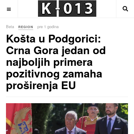
OFF CANVAS
Beta
pre 1 godina
REGION
Košta u Podgorici:
Crna Gora jedan od
najboljih primera
pozitivnog zamaha
proširenja EU