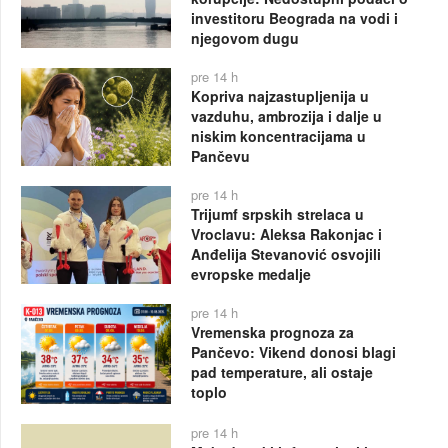
investitoru Beograda na vodi i
njegovom dugu
pre 14 h
Kopriva najzastupljenija u
vazduhu, ambrozija i dalje u
niskim koncentracijama u
Pančevu
pre 14 h
Trijumf srpskih strelaca u
Vroclavu: Aleksa Rakonjac i
Anđelija Stevanović osvojili
evropske medalje
pre 14 h
Vremenska prognoza za
Pančevo: Vikend donosi blagi
pad temperature, ali ostaje
toplo
pre 14 h