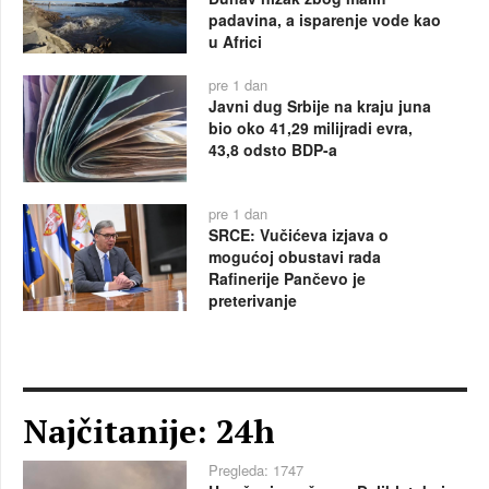
padavina, a isparenje vode kao
u Africi
pre 1 dan
Javni dug Srbije na kraju juna
bio oko 41,29 milijradi evra,
43,8 odsto BDP-a
pre 1 dan
SRCE: Vučićeva izjava o
mogućoj obustavi rada
Rafinerije Pančevo je
preterivanje
Najčitanije: 24h
Pregleda: 1747