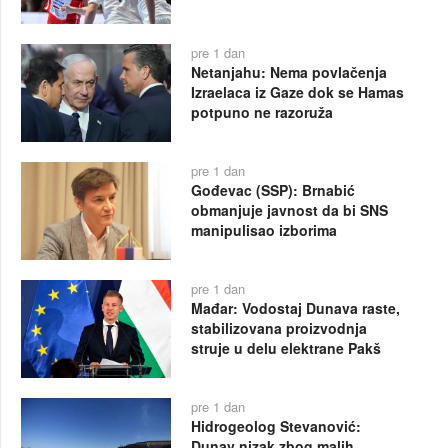
pre 1 dan
Netanjahu: Nema povlačenja
Izraelaca iz Gaze dok se Hamas
potpuno ne razoruža
pre 1 dan
Gođevac (SSP): Brnabić
obmanjuje javnost da bi SNS
manipulisao izborima
pre 1 dan
Mađar: Vodostaj Dunava raste,
stabilizovana proizvodnja
struje u delu elektrane Pakš
pre 1 dan
Hidrogeolog Stevanović:
Dunav nizak zbog malih