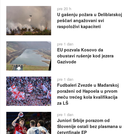
pre 20 h
U gašenju požara u Deliblatskoj
peščari angažovani svi
raspoloživi kapaciteti
pre 1 dan
EU pozvala Kosovo da
obustavi rušenje kod jezera
Gazivode
pre 1 dan
Fudbaleri Zvezde u Mađarskoj
poraženi od Hapoela u prvom
meču trećeg kola kvalifikacija
za LŠ
pre 1 dan
Juniori Srbije porazom od
Slovenije ostali bez plasmana u
četvrtfinale EP