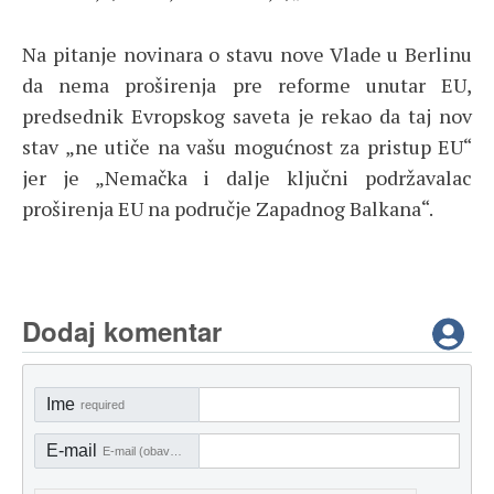
Na pitanje novinara o stavu nove Vlade u Berlinu
da nema proširenja pre reforme unutar EU,
predsednik Evropskog saveta je rekao da taj nov
stav „ne utiče na vašu mogućnost za pristup EU“
jer je „Nemačka i dalje ključni podržavalac
proširenja EU na područje Zapadnog Balkana“.
Dodaj komentar
Ime
required
E-mail
E-mail (obavezno)