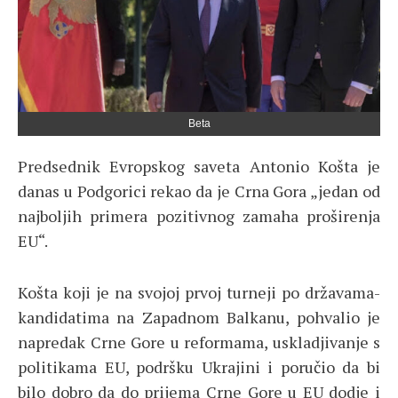
Beta
Predsednik Evropskog saveta Antonio Košta je
danas u Podgorici rekao da je Crna Gora „jedan od
najboljih primera pozitivnog zamaha proširenja
EU“.
Košta koji je na svojoj prvoj turneji po državama-
kandidatima na Zapadnom Balkanu, pohvalio je
napredak Crne Gore u reformama, uskladjivanje s
politikama EU, podršku Ukrajini i poručio da bi
bilo dobro da do prijema Crne Gore u EU dodje i