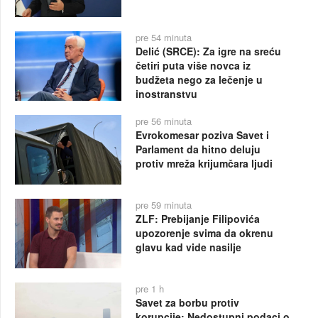
pre 54 minuta
Delić (SRCE): Za igre na sreću
četiri puta više novca iz
budžeta nego za lečenje u
inostranstvu
pre 56 minuta
Evrokomesar poziva Savet i
Parlament da hitno deluju
protiv mreža krijumčara ljudi
pre 59 minuta
ZLF: Prebijanje Filipovića
upozorenje svima da okrenu
glavu kad vide nasilje
pre 1 h
Savet za borbu protiv
korupcije: Nedostupni podaci o