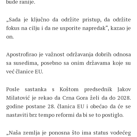
bude ranije.
„Sada je ključno da održite pristup, da održite
fokus na cilju i da ne usporite napredak“, kazao je
on.
Apostrofirao je važnost održavanja dobrih odnosa
sa susedima, posebno sa onim državama koje su
već članice EU.
Posle sastanka s Koštom predsednik Jakov
Milatović je rekao da Crna Gora želi da do 2028.
godine postane 28. članica EU i obećao da će se
nastaviti brz tempo reformi da bi se to postiglo.
„Naša zemlja je ponosna što ima status vodećeg