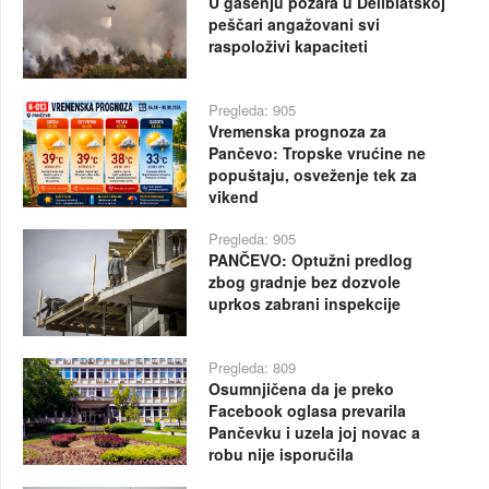
U gašenju požara u Deliblatskoj
peščari angažovani svi
raspoloživi kapaciteti
Pregleda: 905
Vremenska prognoza za
Pančevo: Tropske vrućine ne
popuštaju, osveženje tek za
vikend
Pregleda: 905
PANČEVO: Optužni predlog
zbog gradnje bez dozvole
uprkos zabrani inspekcije
Pregleda: 809
Osumnjičena da je preko
Facebook oglasa prevarila
Pančevku i uzela joj novac a
robu nije isporučila