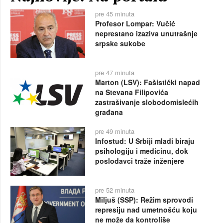
pre 45 minuta
Profesor Lompar: Vučić
neprestano izaziva unutrašnje
srpske sukobe
pre 47 minuta
Marton (LSV): Fašistički napad
na Stevana Filipovića
zastrašivanje slobodomislećih
građana
pre 49 minuta
Infostud: U Srbiji mladi biraju
psihologiju i medicinu, dok
poslodavci traže inženjere
pre 52 minuta
Miljuš (SSP): Režim sprovodi
represiju nad umetnošću koju
ne može da kontroliše