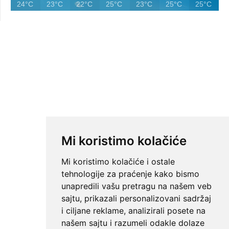
24°C
23°C
22°C
25°C
23°C
25°C
25°C
Mi koristimo kolačiće
Mi koristimo kolačiće i ostale
tehnologije za praćenje kako bismo
unapredili vašu pretragu na našem veb
sajtu, prikazali personalizovani sadržaj
i ciljane reklame, analizirali posete na
našem sajtu i razumeli odakle dolaze