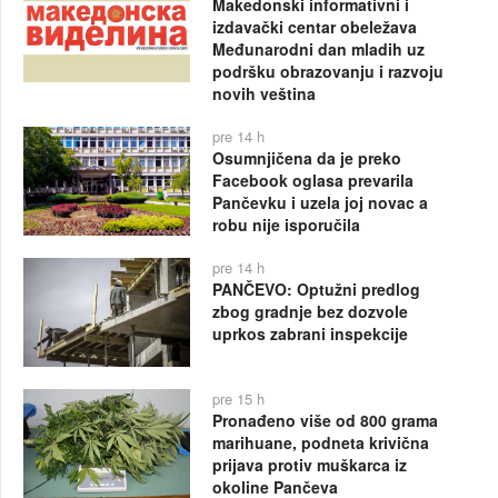
Makedonski informativni i
izdavački centar obeležava
Međunarodni dan mladih uz
podršku obrazovanju i razvoju
novih veština
pre 14 h
Osumnjičena da je preko
Facebook oglasa prevarila
Pančevku i uzela joj novac a
robu nije isporučila
pre 14 h
PANČEVO: Optužni predlog
zbog gradnje bez dozvole
uprkos zabrani inspekcije
pre 15 h
Pronađeno više od 800 grama
marihuane, podneta krivična
prijava protiv muškarca iz
okoline Pančeva