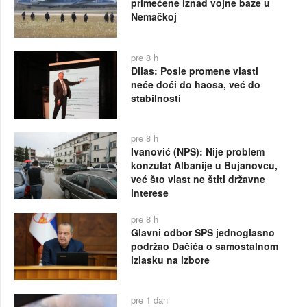
primećene iznad vojne baze u
Nemačkoj
pre 8 h
Đilas: Posle promene vlasti
neće doći do haosa, već do
stabilnosti
pre 8 h
Ivanović (NPS): Nije problem
konzulat Albanije u Bujanovcu,
već što vlast ne štiti državne
interese
pre 8 h
Glavni odbor SPS jednoglasno
podržao Dačića o samostalnom
izlasku na izbore
pre 1 dan