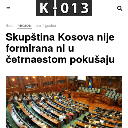
OFF CANVAS
Beta
pre 1 godina
REGION
Skupština Kosova nije
formirana ni u
četrnaestom pokušaju