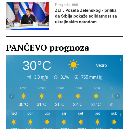
Pregleda: 868
ZLF: Poseta Zelenskog - prilika
da Srbija pokaže solidarnost sa
ukrajinskim narodom
PANČEVO prognoza
30°C
Vedro
3.8 m/s
31%
765
mmHg
12:00
13:00
14:00
15:00
16:00
17:00
‹
›
30°C
31°C
31°C
32°C
31°C
31°C
ned
pon
uto
sri
čet
pet
sub