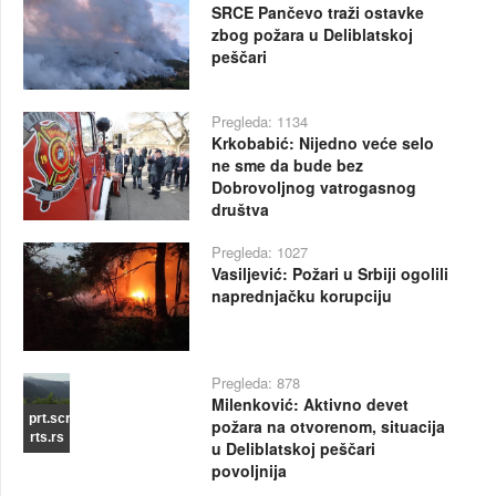
SRCE Pančevo traži ostavke
zbog požara u Deliblatskoj
peščari
Pregleda: 1134
Krkobabić: Nijedno veće selo
ne sme da bude bez
Dobrovoljnog vatrogasnog
društva
Pregleda: 1027
Vasiljević: Požari u Srbiji ogolili
naprednjačku korupciju
Pregleda: 878
Milenković: Aktivno devet
prt.scr
požara na otvorenom, situacija
rts.rs
u Deliblatskoj peščari
povoljnija