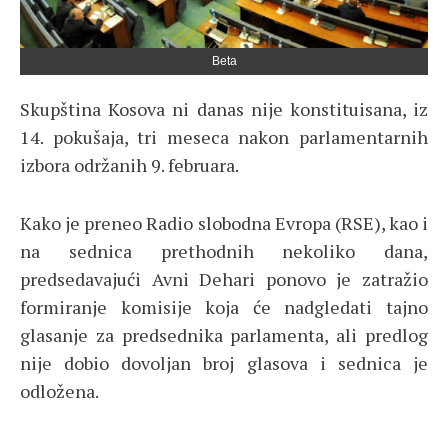
Beta
Skupština Kosova ni danas nije konstituisana, iz
14. pokušaja, tri meseca nakon parlamentarnih
izbora održanih 9. februara.
Kako je preneo Radio slobodna Evropa (RSE), kao i
na sednica prethodnih nekoliko dana,
predsedavajući Avni Dehari ponovo je zatražio
formiranje komisije koja će nadgledati tajno
glasanje za predsednika parlamenta, ali predlog
nije dobio dovoljan broj glasova i sednica je
odložena.