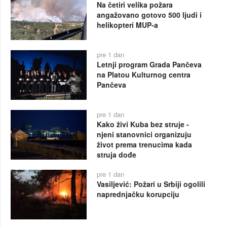
Na četiri velika požara
angažovano gotovo 500 ljudi i
helikopteri MUP-a
pre 1 dan
Letnji program Grada Pančeva
na Platou Kulturnog centra
Pančeva
pre 1 dan
Kako živi Kuba bez struje -
njeni stanovnici organizuju
život prema trenucima kada
struja dođe
pre 1 dan
Vasiljević: Požari u Srbiji ogolili
naprednjačku korupciju