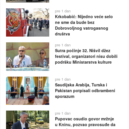
pre 1 dan
Krkobabić: Nijedno veće selo
ne sme da bude bez
Dobrovoljnog vatrogasnog
društva
pre 1 dan
Sutra počinje 32. Nišvil džez
festival, organizatori nisu dobili
podršku Ministarstva kulture
pre 1 dan
Saudijska Arabija, Turska i
Pakistan potpisali odbrambeni
sporazum
pre 1 dan
Pupovac osudio govor mržnje
u Kninu, pozvao pravosuđe da