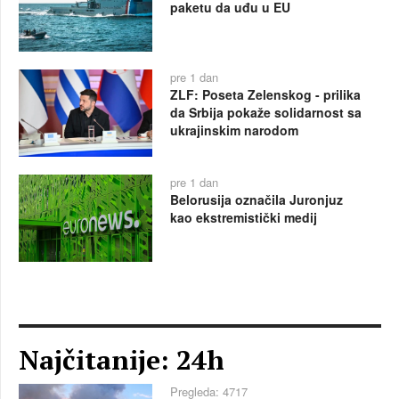
paketu da uđu u EU
pre 1 dan
ZLF: Poseta Zelenskog - prilika
da Srbija pokaže solidarnost sa
ukrajinskim narodom
pre 1 dan
Belorusija označila Juronjuz
kao ekstremistički medij
Najčitanije: 24h
Pregleda: 4717