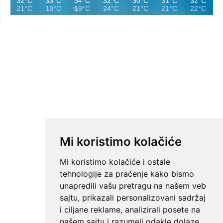
32°C
33°C
34°C
32°C
30°C
31°C
32°C
21°C
18°C
19°C
24°C
21°C
21°C
22°C
Mi koristimo kolačiće
Mi koristimo kolačiće i ostale
tehnologije za praćenje kako bismo
unapredili vašu pretragu na našem veb
sajtu, prikazali personalizovani sadržaj
i ciljane reklame, analizirali posete na
našem sajtu i razumeli odakle dolaze