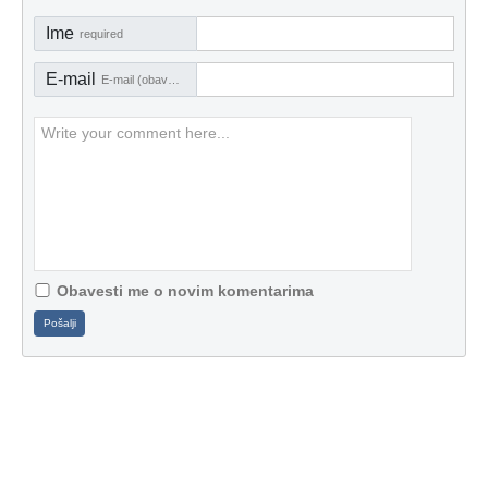
Ime
required
E-mail
E-mail (obavezno)
Obavesti me o novim komentarima
Pošalji