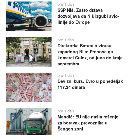
pre 1 dan
SSP Niš: Zašto država
dozvoljava da Niš izgubi avio-
linije do Evrope
pre 1 dan
Direktorka Batuta o virusu
zapadnog Nila: Prenose ga
komarci Culex, od juna do kraja
septembra
pre 1 dan
Devizni kurs: Evro u ponedeljak
117,34 dinara
pre 1 dan
Mandić: EU nije našla rešenje
za boravak prevoznika u
Šengen zoni