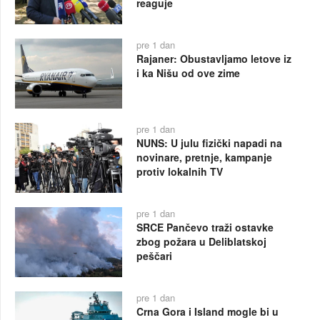
reaguje
pre 1 dan
Rajaner: Obustavljamo letove iz
i ka Nišu od ove zime
pre 1 dan
NUNS: U julu fizički napadi na
novinare, pretnje, kampanje
protiv lokalnih TV
pre 1 dan
SRCE Pančevo traži ostavke
zbog požara u Deliblatskoj
peščari
pre 1 dan
Crna Gora i Island mogle bi u