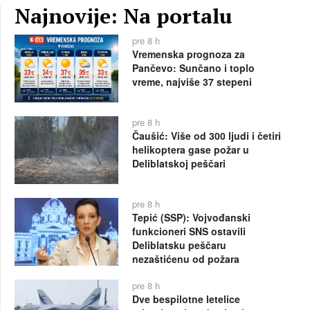
Najnovije: Na portalu
pre 8 h
Vremenska prognoza za
Pančevo: Sunčano i toplo
vreme, najviše 37 stepeni
pre 8 h
Čaušić: Više od 300 ljudi i četiri
helikoptera gase požar u
Deliblatskoj peščari
pre 8 h
Tepić (SSP): Vojvođanski
funkcioneri SNS ostavili
Deliblatsku peščaru
nezaštićenu od požara
pre 8 h
Dve bespilotne letelice