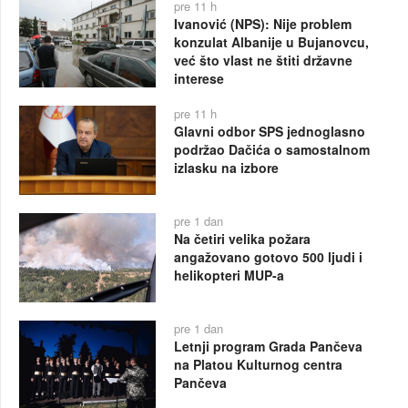
pre 11 h
Ivanović (NPS): Nije problem
konzulat Albanije u Bujanovcu,
već što vlast ne štiti državne
interese
pre 11 h
Glavni odbor SPS jednoglasno
podržao Dačića o samostalnom
izlasku na izbore
pre 1 dan
Na četiri velika požara
angažovano gotovo 500 ljudi i
helikopteri MUP-a
pre 1 dan
Letnji program Grada Pančeva
na Platou Kulturnog centra
Pančeva