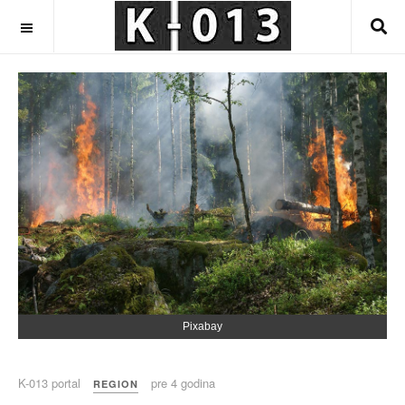
OFF CANVAS
Pixabay
K-013 portal
pre 4 godina
REGION