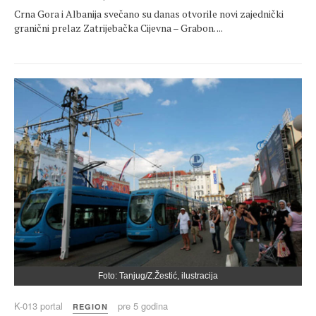
Crna Gora i Albanija svečano su danas otvorile novi zajednički
granični prelaz Zatrijebačka Cijevna – Grabon. ...
Foto: Tanjug/Z.Žestić, ilustracija
K-013 portal
pre 5 godina
REGION