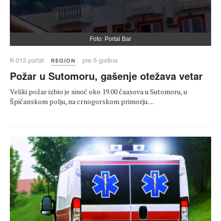
Foto: Portal Bar
K-013 portal
pre 5 godina
REGION
Požar u Sutomoru, gašenje otežava vetar
Veliki požar izbio je sinoć oko 19.00 čaasova u Sutomoru, u
Špičanskom polju, na crnogorskom primorju. ...