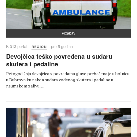
Pixabay
K-013 portal
pre 5 godina
REGION
Devojčica teško povređena u sudaru
skutera i pedaline
Petogodišnja devojčica s povredama glave prebačena je u bolnicu
u Dubrovniku nakon sudara vodenog skutera i pedaline u
neumskom zalivu, ...