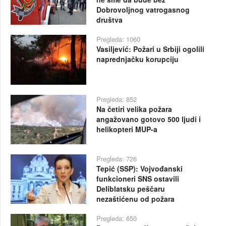
Dobrovoljnog vatrogasnog
društva
Pregleda: 1060
Vasiljević: Požari u Srbiji ogolili
naprednjačku korupciju
Pregleda: 852
Na četiri velika požara
angažovano gotovo 500 ljudi i
helikopteri MUP-a
Pregleda: 726
Tepić (SSP): Vojvođanski
funkcioneri SNS ostavili
Deliblatsku peščaru
nezaštićenu od požara
Pregleda: 650