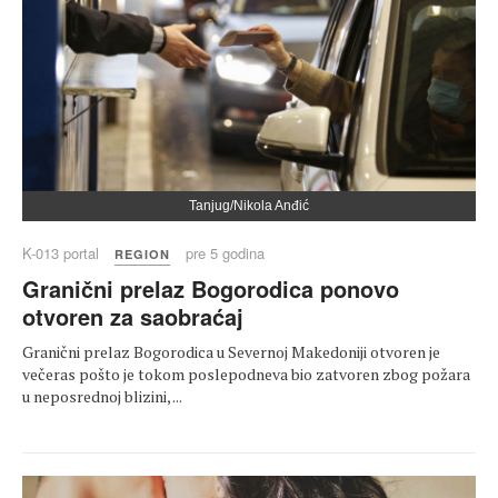
Tanjug/Nikola Anđić
K-013 portal
pre 5 godina
REGION
Granični prelaz Bogorodica ponovo
otvoren za saobraćaj
Granični prelaz Bogorodica u Severnoj Makedoniji otvoren je
večeras pošto je tokom poslepodneva bio zatvoren zbog požara
u neposrednoj blizini, ...