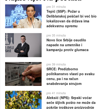
pre 31 minuta
Tepić (SSP): Požar u
Deliblatskoj peščari bi već bio
lokalizovan da država ima
adekvatnu opremu
pre 35 minuta
Novo lice Srbije osudilo
napade na umetnike i
kampanju protiv glumaca
pre 39 minuta
SRCE: Predizborno
politikanstvo vlasti po svaku
cenu, pa i na račun
snabdevanja strujom
pre 41 minuta
Aleksić (NPS): Srpski voćar
seče šljivik pošto ne može da
pokrije troškove proizvodnje