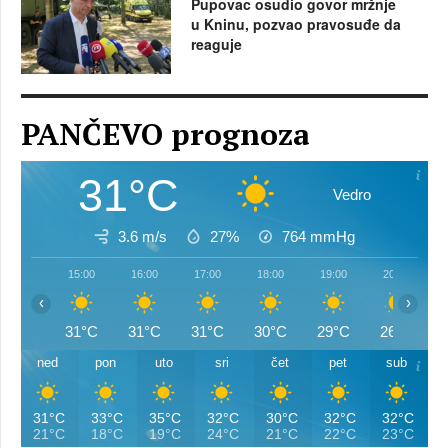
Pupovac osudio govor mržnje
u Kninu, pozvao pravosuđe da
reaguje
PANČEVO prognoza
31°C
Vedro
3.6 m/s
27%
764
mmHg
15:00
16:00
17:00
18:00
19:00
20:00
‹
›
31°C
31°C
31°C
30°C
29°C
26°C
ned
pon
uto
sri
čet
pet
sub
31°C
33°C
35°C
32°C
30°C
32°C
32°C
21°C
18°C
19°C
24°C
21°C
22°C
23°C