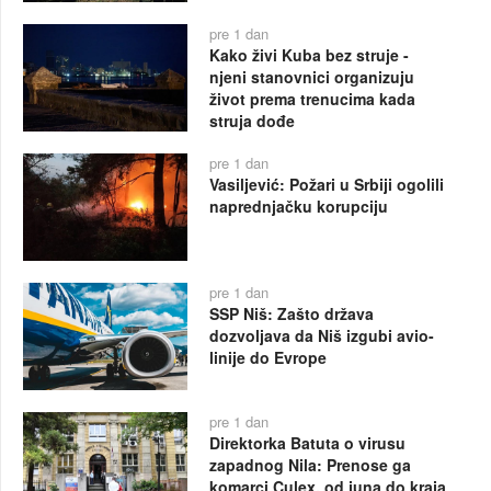
pre 1 dan
Kako živi Kuba bez struje -
njeni stanovnici organizuju
život prema trenucima kada
struja dođe
pre 1 dan
Vasiljević: Požari u Srbiji ogolili
naprednjačku korupciju
pre 1 dan
SSP Niš: Zašto država
dozvoljava da Niš izgubi avio-
linije do Evrope
pre 1 dan
Direktorka Batuta o virusu
zapadnog Nila: Prenose ga
komarci Culex, od juna do kraja