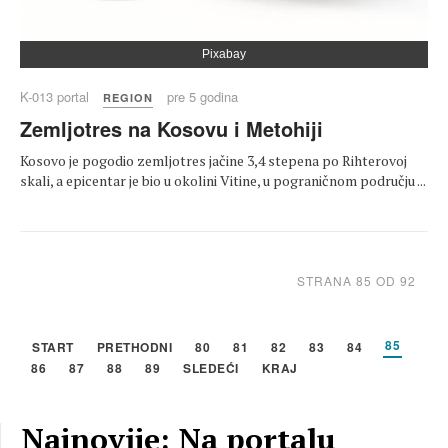
Pixabay
K-013 portal
pre 5 godina
REGION
Zemljotres na Kosovu i Metohiji
Kosovo je pogodio zemljotres jačine 3,4 stepena po Rihterovoj
skali, a epicentar je bio u okolini Vitine, u pograničnom području ...
STRANA 85 OD 92
85
START
PRETHODNI
80
81
82
83
84
86
87
88
89
SLEDEĆI
KRAJ
Najnovije: Na portalu