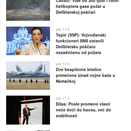
Čaušić: Više od 300 ljudi i četiri
helikoptera gase požar u
Deliblatskoj peščari
pre 11 h
Tepić (SSP): Vojvođanski
funkcioneri SNS ostavili
Deliblatsku peščaru
nezaštićenu od požara
pre 11 h
Dve bespilotne letelice
primećene iznad vojne baze u
Nemačkoj
pre 11 h
Đilas: Posle promene vlasti
neće doći do haosa, već do
stabilnosti