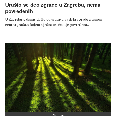
Urušio se deo zgrade u Zagrebu, nema
povređenih
U Zagrebu je danas došlo do urušavanja dela zgrade u samom
centru grada, u kojem nijedna osoba nije povređena. ...
Pixabay