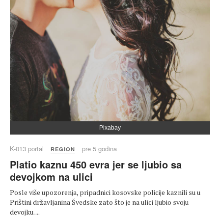
Pixabay
K-013 portal
pre 5 godina
REGION
Platio kaznu 450 evra jer se ljubio sa
devojkom na ulici
Posle više upozorenja, pripadnici kosovske policije kaznili su u
Prištini državljanina Švedske zato što je na ulici ljubio svoju
devojku. ...