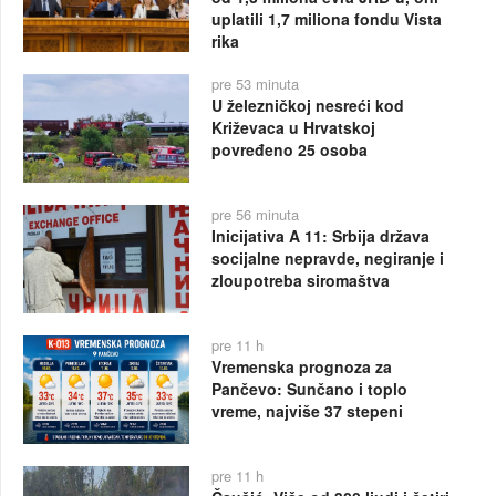
uplatili 1,7 miliona fondu Vista
rika
pre 53 minuta
U železničkoj nesreći kod
Križevaca u Hrvatskoj
povređeno 25 osoba
pre 56 minuta
Inicijativa A 11: Srbija država
socijalne nepravde, negiranje i
zloupotreba siromaštva
pre 11 h
Vremenska prognoza za
Pančevo: Sunčano i toplo
vreme, najviše 37 stepeni
pre 11 h