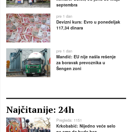
septembra
pre 1 dan
Devizni kurs: Evro u ponedeljak
117,34 dinara
pre 1 dan
Mandić: EU nije našla rešenje
za boravak prevoznika u
Šengen zoni
Najčitanije: 24h
Pregleda: 1151
Krkobabić: Nijedno veće selo
ne sme da bude bez