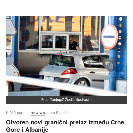
Foto: Tanjug/Z.Žestić, ilustracija
K-013 portal
pre 5 godina
REGION
Otvoren novi granični prelaz između Crne
Gore i Albanije