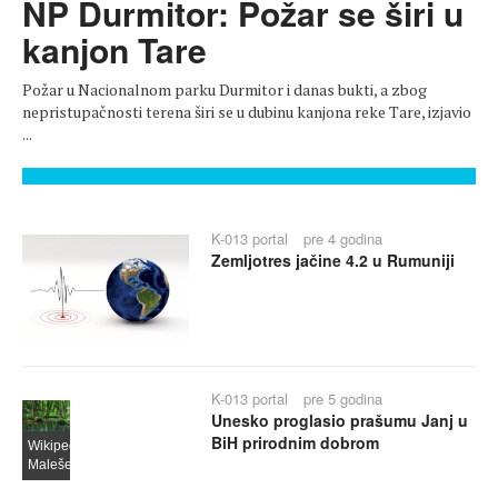
NP Durmitor: Požar se širi u
kanjon Tare
Požar u Nacionalnom parku Durmitor i danas bukti, a zbog
nepristupačnosti terena širi se u dubinu kanjona reke Tare, izjavio
...
K-013 portal
pre 4 godina
Zemljotres jačine 4.2 u Rumuniji
K-013 portal
pre 5 godina
Unesko proglasio prašumu Janj u
BiH prirodnim dobrom
Wikipedia.org/Darija
Malešević