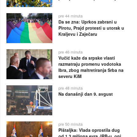
pre 44 minuta
Da se zna: Uprkos zabrani u
Pirotu, Prajd protesti u utorak u
Kraljevu i Zaječaru
pre 46 minuta
Vučić kaže da srpske vlasti
razmatraju promenu vodotoka
Ibra, zbog maltretiranja Srba na
severu KiM
pre 48 minuta
Na današnji dan 9. avgust
pre 50 minuta
Pištaljka: Vlada oprostila dug
od 1,3 miliona evra JRB-u, oni