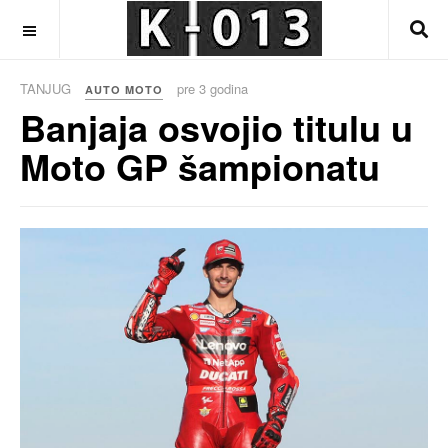
OFF CANVAS
TANJUG
pre 3 godina
AUTO MOTO
Banjaja osvojio titulu u
Moto GP šampionatu