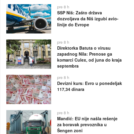
pre 8 h
SSP Niš: Zašto država
dozvoljava da Niš izgubi avio-
linije do Evrope
pre 8 h
Direktorka Batuta o virusu
zapadnog Nila: Prenose ga
komarci Culex, od juna do kraja
septembra
pre 8 h
Devizni kurs: Evro u ponedeljak
117,34 dinara
pre 8 h
Mandić: EU nije našla rešenje
za boravak prevoznika u
Šengen zoni