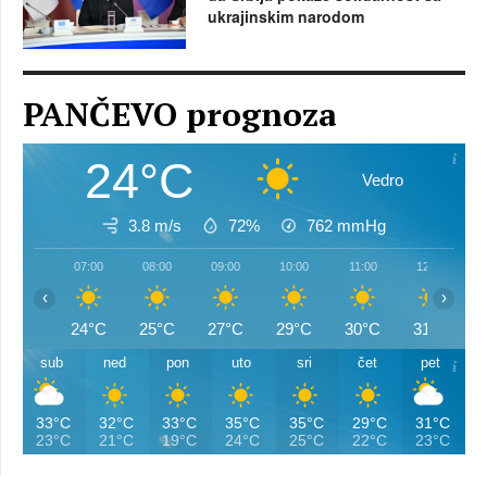
ukrajinskim narodom
PANČEVO prognoza
24°C
Vedro
3.8 m/s
72%
762
mmHg
07:00
08:00
09:00
10:00
11:00
12:00
‹
›
24°C
25°C
27°C
29°C
30°C
31°C
sub
ned
pon
uto
sri
čet
pet
33°C
32°C
33°C
35°C
35°C
29°C
31°C
23°C
21°C
19°C
24°C
25°C
22°C
23°C