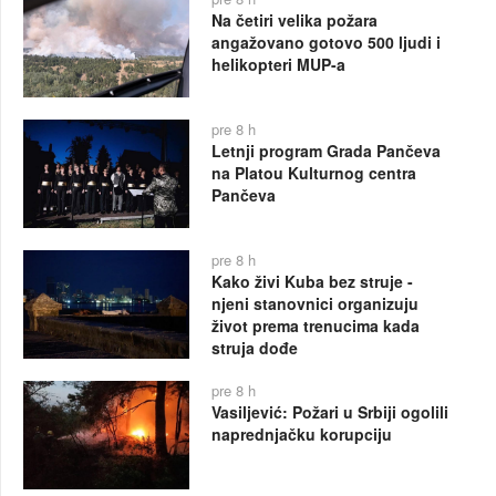
Na četiri velika požara
angažovano gotovo 500 ljudi i
helikopteri MUP-a
pre 8 h
Letnji program Grada Pančeva
na Platou Kulturnog centra
Pančeva
pre 8 h
Kako živi Kuba bez struje -
njeni stanovnici organizuju
život prema trenucima kada
struja dođe
pre 8 h
Vasiljević: Požari u Srbiji ogolili
naprednjačku korupciju