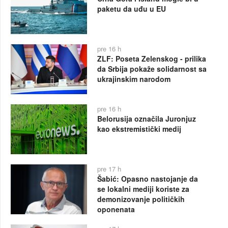
paketu da uđu u EU
pre 16 h
ZLF: Poseta Zelenskog - prilika
da Srbija pokaže solidarnost sa
ukrajinskim narodom
pre 16 h
Belorusija označila Juronjuz
kao ekstremistički medij
pre 17 h
Šabić: Opasno nastojanje da
se lokalni mediji koriste za
demonizovanje političkih
oponenata