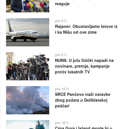
reaguje
pre 9 h
Rajaner: Obustavljamo letove iz
i ka Nišu od ove zime
pre 9 h
NUNS: U julu fizički napadi na
novinare, pretnje, kampanje
protiv lokalnih TV
pre 16 h
SRCE Pančevo traži ostavke
zbog požara u Deliblatskoj
peščari
pre 16 h
Crna Gora i Island mogle bi u