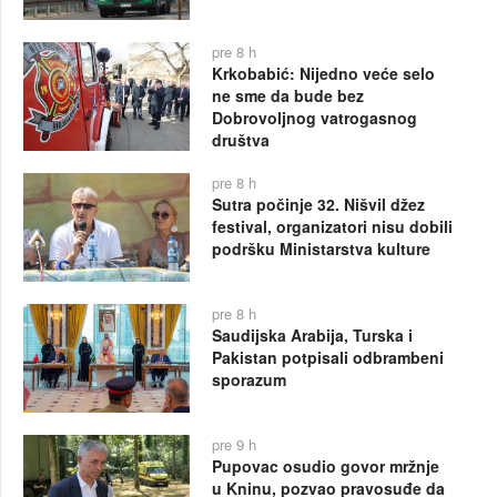
pre 8 h
Krkobabić: Nijedno veće selo
ne sme da bude bez
Dobrovoljnog vatrogasnog
društva
pre 8 h
Sutra počinje 32. Nišvil džez
festival, organizatori nisu dobili
podršku Ministarstva kulture
pre 8 h
Saudijska Arabija, Turska i
Pakistan potpisali odbrambeni
sporazum
pre 9 h
Pupovac osudio govor mržnje
u Kninu, pozvao pravosuđe da