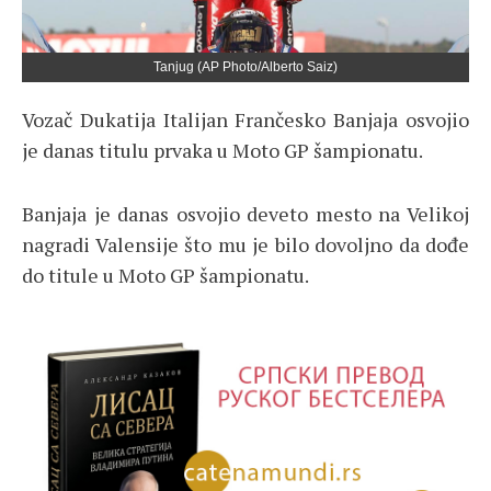
Tanjug (AP Photo/Alberto Saiz)
Vozač Dukatija Italijan Frančesko Banjaja osvojio
je danas titulu prvaka u Moto GP šampionatu.
Banjaja je danas osvojio deveto mesto na Velikoj
nagradi Valensije što mu je bilo dovoljno da dođe
do titule u Moto GP šampionatu.