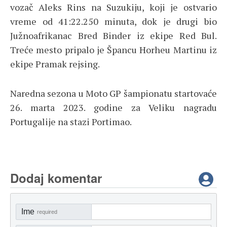
vozač Aleks Rins na Suzukiju, koji je ostvario
vreme od 41:22.250 minuta, dok je drugi bio
Južnoafrikanac Bred Binder iz ekipe Red Bul.
Treće mesto pripalo je Špancu Horheu Martinu iz
ekipe Pramak rejsing.
Naredna sezona u Moto GP šampionatu startovaće
26. marta 2023. godine za Veliku nagradu
Portugalije na stazi Portimao.
Dodaj komentar
Ime
required