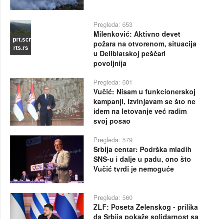
Pregleda: 653
Milenković: Aktivno devet
prt.scr
požara na otvorenom, situacija
rts.rs
u Deliblatskoj peščari
povoljnija
Pregleda: 601
Vučić: Nisam u funkcionerskoj
kampanji, izvinjavam se što ne
idem na letovanje već radim
svoj posao
Pregleda: 579
Srbija centar: Podrška mladih
SNS-u i dalje u padu, ono što
Vučić tvrdi je nemoguće
Pregleda: 560
ZLF: Poseta Zelenskog - prilika
da Srbija pokaže solidarnost sa