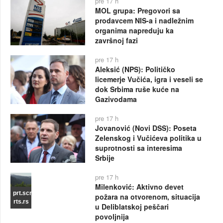
pre 17 h
MOL grupa: Pregovori sa
prodavcem NIS-a i nadležnim
organima napreduju ka
završnoj fazi
pre 17 h
Aleksić (NPS): Političko
licemerje Vučića, igra i veseli se
dok Srbima ruše kuće na
Gazivodama
pre 17 h
Jovanović (Novi DSS): Poseta
Zelenskog i Vučićeva politika u
suprotnosti sa interesima
Srbije
pre 17 h
Milenković: Aktivno devet
prt.scr
požara na otvorenom, situacija
rts.rs
u Deliblatskoj peščari
povoljnija