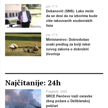
pre 17 h
Đukanović (SNS): Lako može
da se desi da na izborima bude
više takozvanih studentskih
lista
pre 17 h
Ministarstvo: Dobrodošao
svaki predlog za bolji tekst
novog zakona o dobrobiti
životinja
Najčitanije: 24h
Pregleda: 3455
SRCE Pančevo traži ostavke
zbog požara u Deliblatskoj
peščari