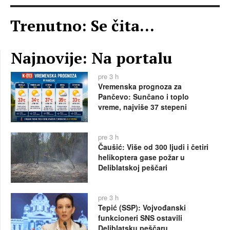
Trenutno: Se čita...
Najnovije: Na portalu
pre 3 h
Vremenska prognoza za
Pančevo: Sunčano i toplo
vreme, najviše 37 stepeni
pre 3 h
Čaušić: Više od 300 ljudi i četiri
helikoptera gase požar u
Deliblatskoj peščari
pre 3 h
Tepić (SSP): Vojvođanski
funkcioneri SNS ostavili
Deliblatsku peščaru