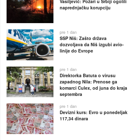
Vasiljević: Požari u Srbiji ogolili
naprednjačku korupciju
pre 1 dan
SSP Niš: Zašto država
dozvoljava da Niš izgubi avio-
linije do Evrope
pre 1 dan
Direktorka Batuta o virusu
zapadnog Nila: Prenose ga
komarci Culex, od juna do kraja
septembra
pre 1 dan
Devizni kurs: Evro u ponedeljak
117,34 dinara