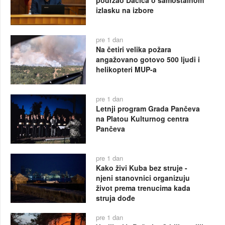
podržao Dačića o samostalnom
izlasku na izbore
pre 1 dan
Na četiri velika požara
angažovano gotovo 500 ljudi i
helikopteri MUP-a
pre 1 dan
Letnji program Grada Pančeva
na Platou Kulturnog centra
Pančeva
pre 1 dan
Kako živi Kuba bez struje -
njeni stanovnici organizuju
život prema trenucima kada
struja dođe
pre 1 dan