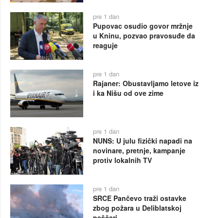
pre 1 dan
Pupovac osudio govor mržnje
u Kninu, pozvao pravosuđe da
reaguje
pre 1 dan
Rajaner: Obustavljamo letove iz
i ka Nišu od ove zime
pre 1 dan
NUNS: U julu fizički napadi na
novinare, pretnje, kampanje
protiv lokalnih TV
pre 1 dan
SRCE Pančevo traži ostavke
zbog požara u Deliblatskoj
peščari