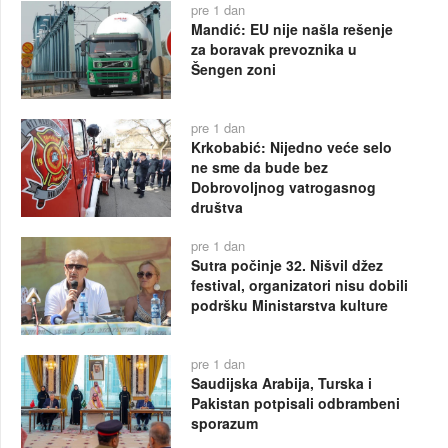
pre 1 dan
Mandić: EU nije našla rešenje
za boravak prevoznika u
Šengen zoni
pre 1 dan
Krkobabić: Nijedno veće selo
ne sme da bude bez
Dobrovoljnog vatrogasnog
društva
pre 1 dan
Sutra počinje 32. Nišvil džez
festival, organizatori nisu dobili
podršku Ministarstva kulture
pre 1 dan
Saudijska Arabija, Turska i
Pakistan potpisali odbrambeni
sporazum