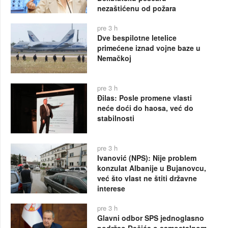
nezaštićenu od požara
pre 3 h
Dve bespilotne letelice
primećene iznad vojne baze u
Nemačkoj
pre 3 h
Đilas: Posle promene vlasti
neće doći do haosa, već do
stabilnosti
pre 3 h
Ivanović (NPS): Nije problem
konzulat Albanije u Bujanovcu,
već što vlast ne štiti državne
interese
pre 3 h
Glavni odbor SPS jednoglasno