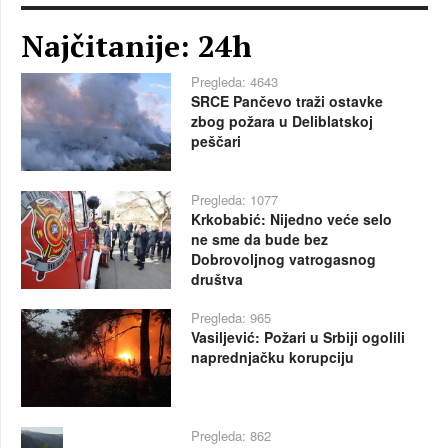
Najčitanije: 24h
Pregleda: 4643
SRCE Pančevo traži ostavke
zbog požara u Deliblatskoj
peščari
Pregleda: 1077
Krkobabić: Nijedno veće selo
ne sme da bude bez
Dobrovoljnog vatrogasnog
društva
Pregleda: 965
Vasiljević: Požari u Srbiji ogolili
naprednjačku korupciju
Pregleda: 862