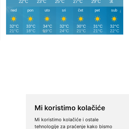
22°C
23°C
25°C
27°C
29°C
30°C
ned
pon
uto
sri
čet
pet
sub
32°C
33°C
34°C
32°C
30°C
31°C
32°C
21°C
18°C
19°C
24°C
21°C
21°C
22°C
Mi koristimo kolačiće
Mi koristimo kolačiće i ostale
tehnologije za praćenje kako bismo