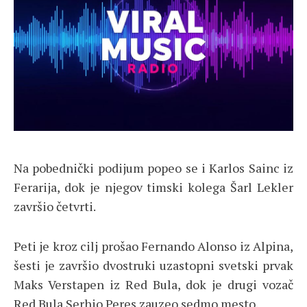
Na pobednički podijum popeo se i Karlos Sainc iz
Ferarija, dok je njegov timski kolega Šarl Lekler
završio četvrti.
Peti je kroz cilj prošao Fernando Alonso iz Alpina,
šesti je završio dvostruki uzastopni svetski prvak
Maks Verstapen iz Red Bula, dok je drugi vozač
Red Bula Serhio Peres zauzeo sedmo mesto.