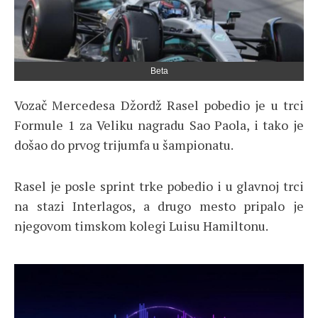
Beta
Vozač Mercedesa Džordž Rasel pobedio je u trci
Formule 1 za Veliku nagradu Sao Paola, i tako je
došao do prvog trijumfa u šampionatu.
Rasel je posle sprint trke pobedio i u glavnoj trci
na stazi Interlagos, a drugo mesto pripalo je
njegovom timskom kolegi Luisu Hamiltonu.