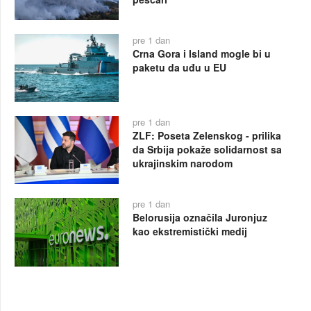
pre 1 dan
Crna Gora i Island mogle bi u
paketu da uđu u EU
pre 1 dan
ZLF: Poseta Zelenskog - prilika
da Srbija pokaže solidarnost sa
ukrajinskim narodom
pre 1 dan
Belorusija označila Juronjuz
kao ekstremistički medij