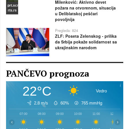
Milenković: Aktivno devet
prt.scr
požara na otvorenom, situacija
rts.rs
u Deliblatskoj peščari
povoljnija
Pregleda: 824
ZLF: Poseta Zelenskog - prilika
da Srbija pokaže solidarnost sa
ukrajinskim narodom
PANČEVO prognoza
22°C
Vedro
2.8 m/s
60%
765
mmHg
07:00
08:00
09:00
10:00
11:00
12:00
‹
›