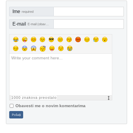
Ime
required
E-mail
E-mail (obavezno)
1000
znakova preostalo
Obavesti me o novim komentarima
Pošalji