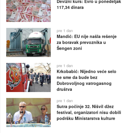
Devizni kurs: Evro u ponedeljak
117,34 dinara
pre 1 dan
Mandić: EU nije našla rešenje
za boravak prevoznika u
Šengen zoni
pre 1 dan
Krkobabić: Nijedno veće selo
ne sme da bude bez
Dobrovoljnog vatrogasnog
društva
pre 1 dan
Sutra počinje 32. Nišvil džez
festival, organizatori nisu dobili
podršku Ministarstva kulture