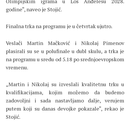
Olimpijskim igrama u Los Anđelesu 2028.
godine“, naveo je Stojić.
Finalna trka na programu je u četvrtak ujutro.
Veslači Martin Mačković i Nikolaj Pimenov
plasirali su se u polufinale u dubl skulu, a trka je
na programu u sredu od 5.18 po srednjoevropskom
vremenu.
„Martin i Nikolaj su izveslali kvalitetnu trku u
kvalifikacijama, kojim možemo da budemo
zadovoljni i sada nastavljamo dalje, verujem
putem koji su danas devojke pokazale“, rekao je
Stojić.