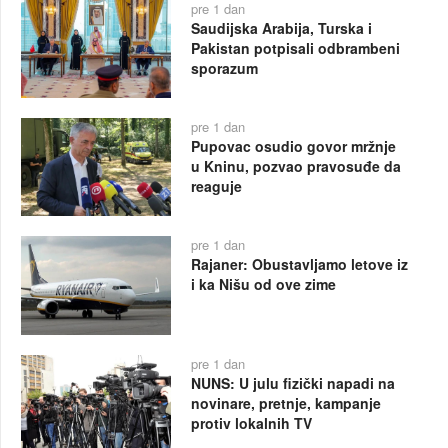
pre 1 dan
Saudijska Arabija, Turska i
Pakistan potpisali odbrambeni
sporazum
pre 1 dan
Pupovac osudio govor mržnje
u Kninu, pozvao pravosuđe da
reaguje
pre 1 dan
Rajaner: Obustavljamo letove iz
i ka Nišu od ove zime
pre 1 dan
NUNS: U julu fizički napadi na
novinare, pretnje, kampanje
protiv lokalnih TV