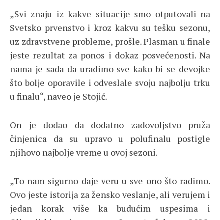
„Svi znaju iz kakve situacije smo otputovali na
Svetsko prvenstvo i kroz kakvu su tešku sezonu,
uz zdravstvene probleme, prošle. Plasman u finale
jeste rezultat za ponos i dokaz posvećenosti. Na
nama je sada da uradimo sve kako bi se devojke
što bolje oporavile i odveslale svoju najbolju trku
u finalu“, naveo je Stojić.
On je dodao da dodatno zadovoljstvo pruža
činjenica da su upravo u polufinalu postigle
njihovo najbolje vreme u ovoj sezoni.
„To nam sigurno daje veru u sve ono što radimo.
Ovo jeste istorija za žensko veslanje, ali verujem i
jedan korak više ka budućim uspesima i