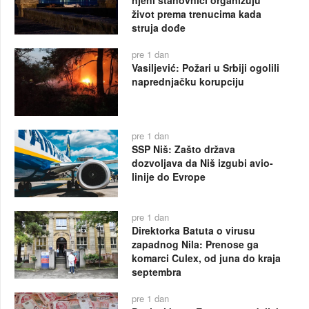
život prema trenucima kada
struja dođe
pre 1 dan
Vasiljević: Požari u Srbiji ogolili
naprednjačku korupciju
pre 1 dan
SSP Niš: Zašto država
dozvoljava da Niš izgubi avio-
linije do Evrope
pre 1 dan
Direktorka Batuta o virusu
zapadnog Nila: Prenose ga
komarci Culex, od juna do kraja
septembra
pre 1 dan