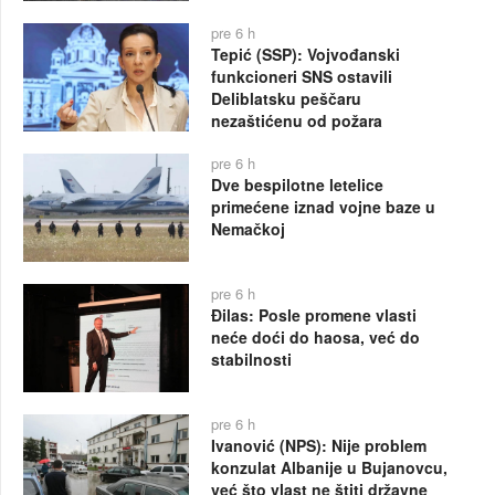
pre 6 h
Tepić (SSP): Vojvođanski
funkcioneri SNS ostavili
Deliblatsku peščaru
nezaštićenu od požara
pre 6 h
Dve bespilotne letelice
primećene iznad vojne baze u
Nemačkoj
pre 6 h
Đilas: Posle promene vlasti
neće doći do haosa, već do
stabilnosti
pre 6 h
Ivanović (NPS): Nije problem
konzulat Albanije u Bujanovcu,
već što vlast ne štiti državne