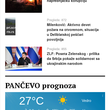
naprednjačku korupciju
Pregleda: 872
Milenković: Aktivno devet
prt.scr
požara na otvorenom, situacija
rts.rs
u Deliblatskoj peščari
povoljnija
Pregleda: 855
ZLF: Poseta Zelenskog - prilika
da Srbija pokaže solidarnost sa
ukrajinskim narodom
PANČEVO prognoza
27°C
Vedro