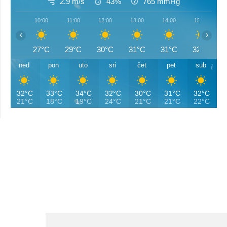
2.9 m/s
43%
765
mmHg
10:00
11:00
12:00
13:00
14:00
15:00
‹
›
27°C
29°C
30°C
31°C
31°C
32°C
ned
pon
uto
sri
čet
pet
sub
32°C
33°C
34°C
32°C
30°C
31°C
32°C
21°C
18°C
19°C
24°C
21°C
21°C
22°C