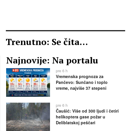
Trenutno: Se čita...
Najnovije: Na portalu
pre 6 h
Vremenska prognoza za
Pančevo: Sunčano i toplo
vreme, najviše 37 stepeni
pre 6 h
Čaušić: Više od 300 ljudi i četiri
helikoptera gase požar u
Deliblatskoj peščari