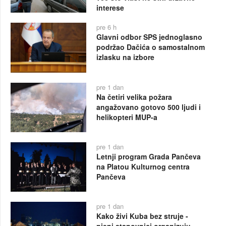
interese
pre 6 h
Glavni odbor SPS jednoglasno
podržao Dačića o samostalnom
izlasku na izbore
pre 1 dan
Na četiri velika požara
angažovano gotovo 500 ljudi i
helikopteri MUP-a
pre 1 dan
Letnji program Grada Pančeva
na Platou Kulturnog centra
Pančeva
pre 1 dan
Kako živi Kuba bez struje -
njeni stanovnici organizuju