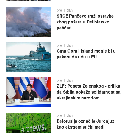
pre 1 dan
SRCE Pančevo traži ostavke
zbog požara u Deliblatskoj
peščari
pre 1 dan
Crna Gora i Island mogle bi u
paketu da uđu u EU
pre 1 dan
ZLF: Poseta Zelenskog - prilika
da Srbija pokaže solidarnost sa
ukrajinskim narodom
pre 1 dan
Belorusija označila Juronjuz
kao ekstremistički medij