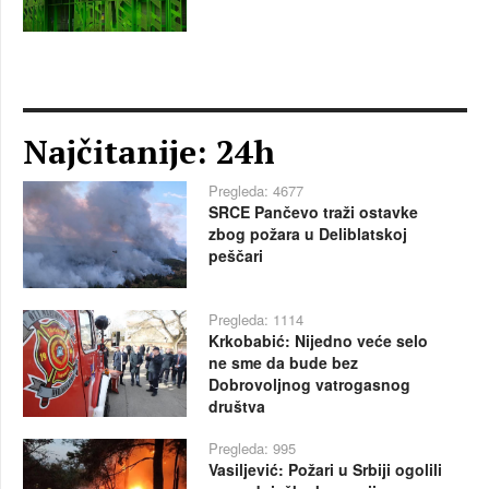
Najčitanije: 24h
Pregleda: 4677
SRCE Pančevo traži ostavke
zbog požara u Deliblatskoj
peščari
Pregleda: 1114
Krkobabić: Nijedno veće selo
ne sme da bude bez
Dobrovoljnog vatrogasnog
društva
Pregleda: 995
Vasiljević: Požari u Srbiji ogolili