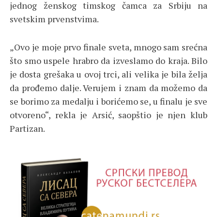
jednog ženskog timskog čamca za Srbiju na
svetskim prvenstvima.
„Ovo je moje prvo finale sveta, mnogo sam srećna
što smo uspele hrabro da izveslamo do kraja. Bilo
je dosta grešaka u ovoj trci, ali velika je bila želja
da prođemo dalje. Verujem i znam da možemo da
se borimo za medalju i borićemo se, u finalu je sve
otvoreno“, rekla je Arsić, saopštio je njen klub
Partizan.