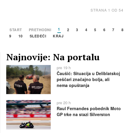
STRANA 1 OD 54
1
START
PRETHODNI
2
3
4
5
6
7
8
9
10
SLEDEĆI
KRAJ
Najnovije: Na portalu
pre 19 h
Čaušić: Situacija u Deliblatskoj
peščari značajno bolja, ali
nema opuštanja
pre 20 h
Raul Fernandes pobednik Moto
GP trke na stazi Silverston