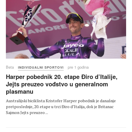
Beta
pre 1 godina
INDIVIDUALNI SPORTOVI
Harper pobednik 20. etape Điro d’Italije,
Jejts preuzeo vođstvo u generalnom
plasmanu
Australijski biciklista Kristofer Harper pobednik je današnje
pretposlednje, 20. etape u trci Điro d’Italija, dok je Britanac
Sajmon Jejts preuzeo ...