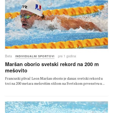
Beta
pre 1 godina
INDIVIDUALNI SPORTOVI
Maršan oborio svetski rekord na 200 m
mešovito
Francuski plivač Leon Maršan oborio je danas svetski rekord u
trci na 200 metara mešovitim stilom na Svetskom prvenstvu u ...