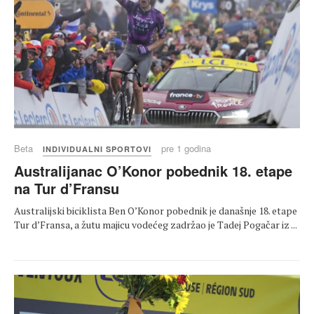
Beta
pre 1 godina
INDIVIDUALNI SPORTOVI
Australijanac O’Konor pobednik 18. etape
na Tur d’Fransu
Australijski biciklista Ben O’Konor pobednik je današnje 18. etape
Tur d’Fransa, a žutu majicu vodećeg zadržao je Tadej Pogačar iz ...