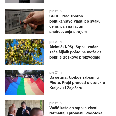
pre 21 h
SRCE: Predizborno
politikanstvo vlasti po svaku
cenu, pa i na račun
snabdevanja strujom
pre 21 h
Aleksić (NPS): Srpski voćar
seče šljivik pošto ne može da
pokrije troškove proizvodnje
pre 21 h
Da se zna: Uprkos zabrani u
Pirotu, Prajd protesti u utorak u
Kraljevu i Zaječaru
pre 21 h
Vučić kaže da srpske vlasti
razmatraju promenu vodotoka