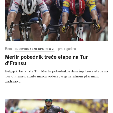
Beta
pre 1 godina
INDIVIDUALNI SPORTOVI
Merlir pobednik treće etape na Tur
d’Fransu
Belgijski biciklista Tim Merlir pobednik je današnje treće etape na
Tur d’Fransu, a žutu majicu vodećeg u generalnom plasmanu
zadržao ...