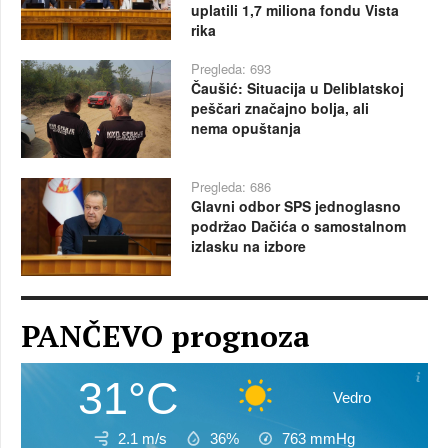
uplatili 1,7 miliona fondu Vista
rika
Pregleda: 693
Čaušić: Situacija u Deliblatskoj
peščari značajno bolja, ali
nema opuštanja
Pregleda: 686
Glavni odbor SPS jednoglasno
podržao Dačića o samostalnom
izlasku na izbore
PANČEVO prognoza
31°C
Vedro
2.1 m/s
36%
763
mmHg