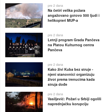
pre 2 dana
Na četiri velika požara
angažovano gotovo 500 ljudi i
helikopteri MUP-a
pre 2 dana
Letnji program Grada Pančeva
na Platou Kulturnog centra
Pančeva
pre 2 dana
Kako živi Kuba bez struje -
njeni stanovnici organizuju
život prema trenucima kada
struja dođe
pre 2 dana
Vasiljević: Požari u Srbiji ogolili
naprednjačku korupciju