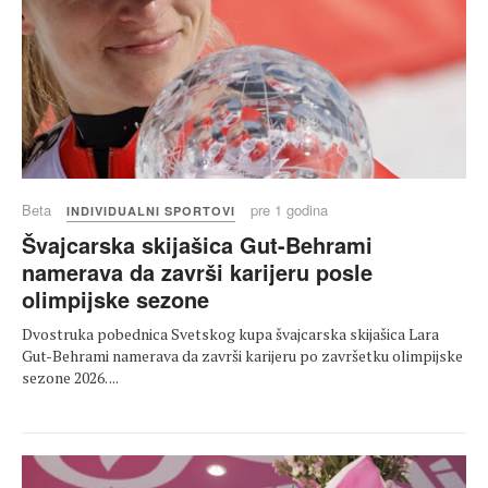
Beta
pre 1 godina
INDIVIDUALNI SPORTOVI
Švajcarska skijašica Gut-Behrami
namerava da završi karijeru posle
olimpijske sezone
Dvostruka pobednica Svetskog kupa švajcarska skijašica Lara
Gut-Behrami namerava da završi karijeru po završetku olimpijske
sezone 2026. ...