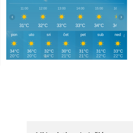
11:00
12:00
13:00
14:00
15:00
16:00
‹
›
31°C
32°C
33°C
33°C
34°C
34°C
pon
uto
sri
čet
pet
sub
ned
34°C
36°C
32°C
30°C
31°C
31°C
33°C
20°C
20°C
24°C
21°C
21°C
22°C
22°C