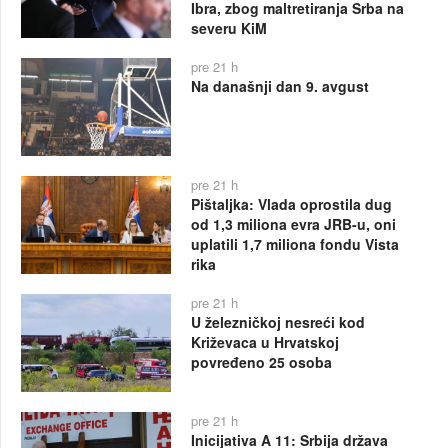
Ibra, zbog maltretiranja Srba na
severu KiM
pre 21 h
Na današnji dan 9. avgust
pre 21 h
Pištaljka: Vlada oprostila dug
od 1,3 miliona evra JRB-u, oni
uplatili 1,7 miliona fondu Vista
rika
pre 21 h
U železničkoj nesreći kod
Križevaca u Hrvatskoj
povređeno 25 osoba
pre 21 h
Inicijativa A 11: Srbija država