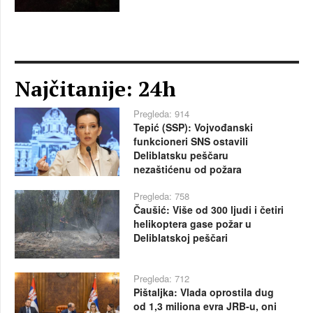
Najčitanije: 24h
Pregleda: 914
Tepić (SSP): Vojvođanski
funkcioneri SNS ostavili
Deliblatsku peščaru
nezaštićenu od požara
Pregleda: 758
Čaušić: Više od 300 ljudi i četiri
helikoptera gase požar u
Deliblatskoj peščari
Pregleda: 712
Pištaljka: Vlada oprostila dug
od 1,3 miliona evra JRB-u, oni