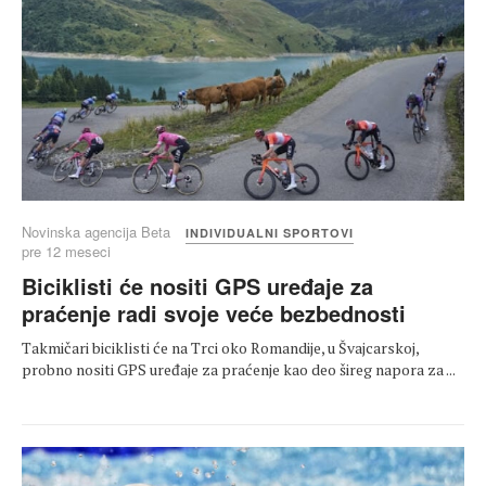
Novinska agencija Beta
INDIVIDUALNI SPORTOVI
pre 12 meseci
Biciklisti će nositi GPS uređaje za
praćenje radi svoje veće bezbednosti
Takmičari biciklisti će na Trci oko Romandije, u Švajcarskoj,
probno nositi GPS uređaje za praćenje kao deo šireg napora za ...