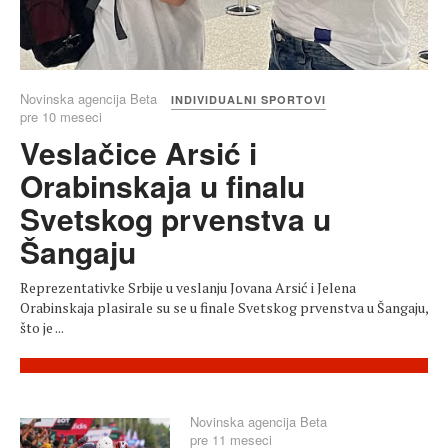
Novinska agencija Beta
INDIVIDUALNI SPORTOVI
pre 10 meseci
Veslačice Arsić i
Orabinskaja u finalu
Svetskog prvenstva u
Šangaju
Reprezentativke Srbije u veslanju Jovana Arsić i Jelena
Orabinskaja plasirale su se u finale Svetskog prvenstva u Šangaju,
što je ...
Novinska agencija Beta
pre 11 meseci