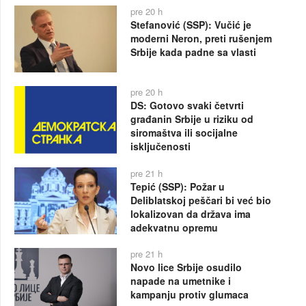
pre 20 h
Stefanović (SSP): Vučić je
moderni Neron, preti rušenjem
Srbije kada padne sa vlasti
pre 20 h
DS: Gotovo svaki četvrti
građanin Srbije u riziku od
siromaštva ili socijalne
isključenosti
pre 21 h
Tepić (SSP): Požar u
Deliblatskoj peščari bi već bio
lokalizovan da država ima
adekvatnu opremu
pre 21 h
Novo lice Srbije osudilo
napade na umetnike i
kampanju protiv glumaca