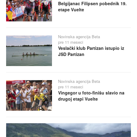
Belgijanac Filipsen pobednik 19.
etape Vuelte
Novinska agencija Beta
pre 11 meseci
Veslački klub Partizan istupio iz
JSD Partizan
Novinska agencija Beta
pre 11 meseci
Vingegor u foto-finišu slavio na
drugoj etapi Vuelte