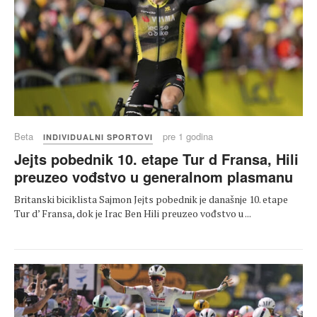
Beta
pre 1 godina
INDIVIDUALNI SPORTOVI
Jejts pobednik 10. etape Tur d Fransa, Hili
preuzeo vođstvo u generalnom plasmanu
Britanski biciklista Sajmon Jejts pobednik je današnje 10. etape
Tur d’ Fransa, dok je Irac Ben Hili preuzeo vođstvo u ...