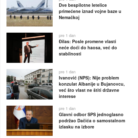
Dve bespilotne letelice
primećene iznad vojne baze u
Nemačkoj
pre 1 dan
Đilas: Posle promene vlasti
neće doći do haosa, već do
stabilnosti
pre 1 dan
Ivanović (NPS): Nije problem
konzulat Albanije u Bujanovcu,
već što vlast ne štiti državne
interese
pre 1 dan
Glavni odbor SPS jednoglasno
podržao Dačića o samostalnom
izlasku na izbore