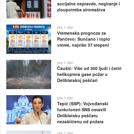
socijalne nepravde, negiranje i
zloupotreba siromaštva
pre 1 dan
Vremenska prognoza za
Pančevo: Sunčano i toplo
vreme, najviše 37 stepeni
pre 1 dan
Čaušić: Više od 300 ljudi i četiri
helikoptera gase požar u
Deliblatskoj peščari
pre 1 dan
Tepić (SSP): Vojvođanski
funkcioneri SNS ostavili
Deliblatsku peščaru
nezaštićenu od požara
pre 1 dan