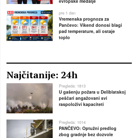
evropske medalje
pre 1 dan
Vremenska prognoza za
Pančevo: Vikend donosi blagi
pad temperature, ali ostaje
toplo
Najčitanije: 24h
Pregleda: 1813
U gašenju požara u Deliblatskoj
peščari angažovani svi
raspoloživi kapaciteti
Pregleda: 1014
PANČEVO: Optužni predlog
zbog gradnje bez dozvole