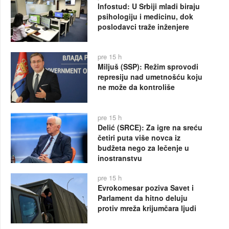
Infostud: U Srbiji mladi biraju
psihologiju i medicinu, dok
poslodavci traže inženjere
pre 15 h
Miljuš (SSP): Režim sprovodi
represiju nad umetnošću koju
ne može da kontroliše
pre 15 h
Delić (SRCE): Za igre na sreću
četiri puta više novca iz
budžeta nego za lečenje u
inostranstvu
pre 15 h
Evrokomesar poziva Savet i
Parlament da hitno deluju
protiv mreža krijumčara ljudi