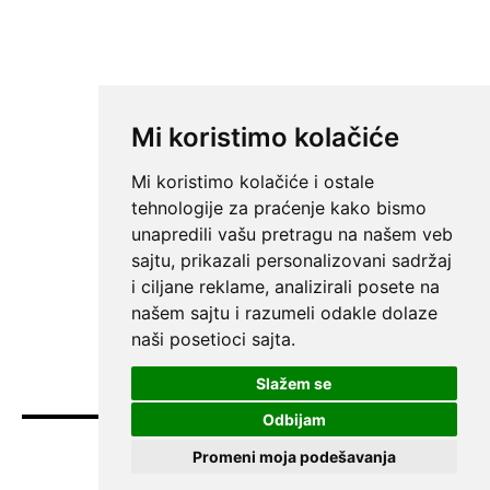
Mi koristimo kolačiće
Mi koristimo kolačiće i ostale
tehnologije za praćenje kako bismo
unapredili vašu pretragu na našem veb
sajtu, prikazali personalizovani sadržaj
i ciljane reklame, analizirali posete na
našem sajtu i razumeli odakle dolaze
naši posetioci sajta.
Slažem se
Odbijam
Promeni moja podešavanja