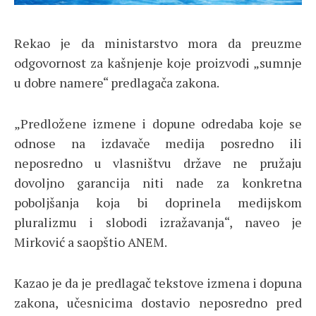
Rekao je da ministarstvo mora da preuzme
odgovornost za kašnjenje koje proizvodi „sumnje
u dobre namere“ predlagača zakona.
„Predložene izmene i dopune odredaba koje se
odnose na izdavače medija posredno ili
neposredno u vlasništvu države ne pružaju
dovoljno garancija niti nade za konkretna
poboljšanja koja bi doprinela medijskom
pluralizmu i slobodi izražavanja“, naveo je
Mirković a saopštio ANEM.
Kazao je da je predlagač tekstove izmena i dopuna
zakona, učesnicima dostavio neposredno pred