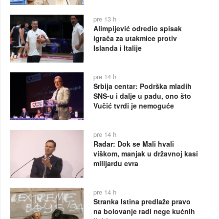
pre 13 h
Alimpijević odredio spisak
igrača za utakmice protiv
Islanda i Italije
pre 14 h
Srbija centar: Podrška mladih
SNS-u i dalje u padu, ono što
Vučić tvrdi je nemoguće
pre 14 h
Radar: Dok se Mali hvali
viškom, manjak u državnoj kasi
milijardu evra
pre 14 h
Stranka Istina predlaže pravo
na bolovanje radi nege kućnih