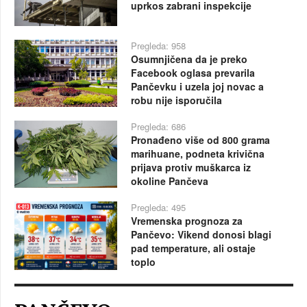
uprkos zabrani inspekcije
Pregleda: 958
Osumnjičena da je preko
Facebook oglasa prevarila
Pančevku i uzela joj novac a
robu nije isporučila
Pregleda: 686
Pronađeno više od 800 grama
marihuane, podneta krivična
prijava protiv muškarca iz
okoline Pančeva
Pregleda: 495
Vremenska prognoza za
Pančevo: Vikend donosi blagi
pad temperature, ali ostaje
toplo