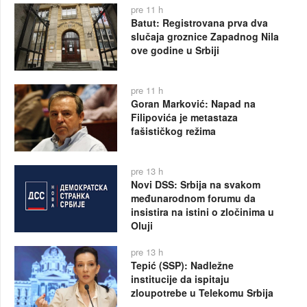
pre 11 h
Batut: Registrovana prva dva
slučaja groznice Zapadnog Nila
ove godine u Srbiji
pre 11 h
Goran Marković: Napad na
Filipovića je metastaza
fašističkog režima
pre 13 h
Novi DSS: Srbija na svakom
međunarodnom forumu da
insistira na istini o zločinima u
Oluji
pre 13 h
Tepić (SSP): Nadležne
institucije da ispitaju
zloupotrebe u Telekomu Srbija