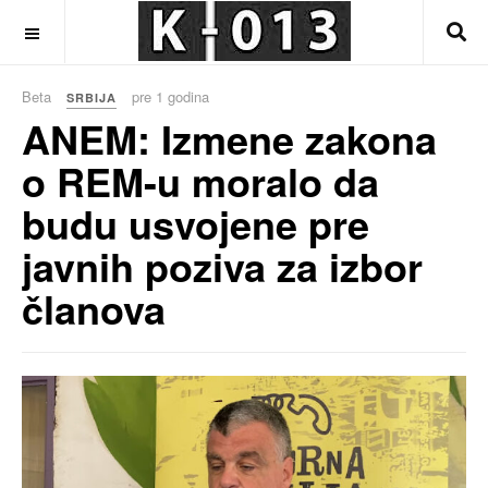
OFF CANVAS
Beta
pre 1 godina
SRBIJA
ANEM: Izmene zakona
o REM-u moralo da
budu usvojene pre
javnih poziva za izbor
članova