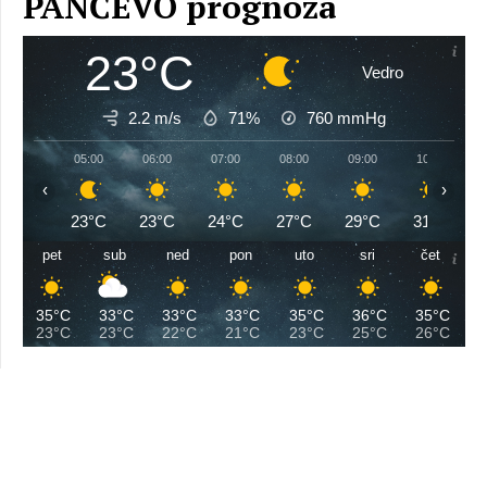
PANČEVO prognoza
23°C
Vedro
2.2 m/s
71%
760
mmHg
05:00
06:00
07:00
08:00
09:00
10:00
‹
›
23°C
23°C
24°C
27°C
29°C
31°C
pet
sub
ned
pon
uto
sri
čet
35°C
33°C
33°C
33°C
35°C
36°C
35°C
23°C
23°C
22°C
21°C
23°C
25°C
26°C