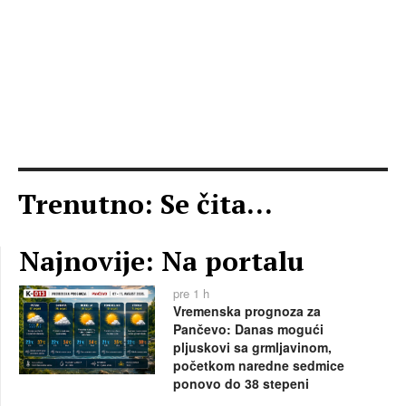
Trenutno: Se čita...
Najnovije: Na portalu
pre 1 h
Vremenska prognoza za
Pančevo: Danas mogući
pljuskovi sa grmljavinom,
početkom naredne sedmice
ponovo do 38 stepeni