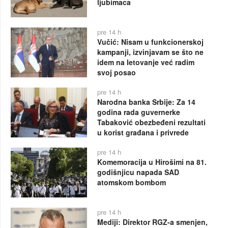
ljubimaca
pre 14 h
Vučić: Nisam u funkcionerskoj
kampanji, izvinjavam se što ne
idem na letovanje već radim
svoj posao
pre 14 h
Narodna banka Srbije: Za 14
godina rada guvernerke
Tabaković obezbeđeni rezultati
u korist građana i privrede
pre 14 h
Komemoracija u Hirošimi na 81.
godišnjicu napada SAD
atomskom bombom
pre 14 h
Mediji: Direktor RGZ-a smenjen,