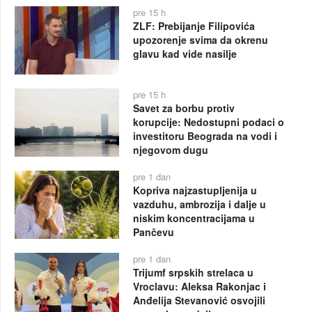
pre 15 h
ZLF: Prebijanje Filipovića
upozorenje svima da okrenu
glavu kad vide nasilje
pre 15 h
Savet za borbu protiv
korupcije: Nedostupni podaci o
investitoru Beograda na vodi i
njegovom dugu
pre 1 dan
Kopriva najzastupljenija u
vazduhu, ambrozija i dalje u
niskim koncentracijama u
Pančevu
pre 1 dan
Trijumf srpskih strelaca u
Vroclavu: Aleksa Rakonjac i
Anđelija Stevanović osvojili