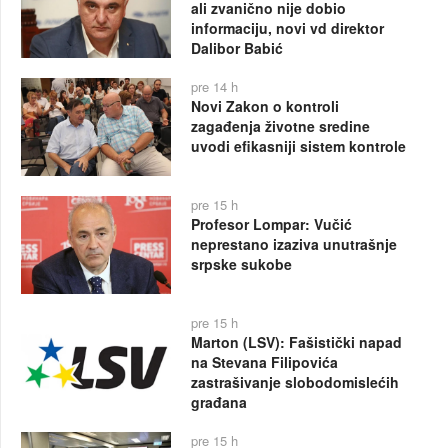
ali zvanično nije dobio
informaciju, novi vd direktor
Dalibor Babić
pre 14 h
Novi Zakon o kontroli
zagađenja životne sredine
uvodi efikasniji sistem kontrole
pre 15 h
Profesor Lompar: Vučić
neprestano izaziva unutrašnje
srpske sukobe
pre 15 h
Marton (LSV): Fašistički napad
na Stevana Filipovića
zastrašivanje slobodomislećih
građana
pre 15 h