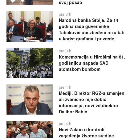
svoj posao
pre 3 h
Narodna banka Srbije: Za 14
godina rada guvernerke
Tabaković obezbeđeni rezultati
u korist građana i privrede
pre 3 h
Komemoracija u Hirošimi na 81.
godišnjicu napada SAD
atomskom bombom
pre 4 h
Mediji: Direktor RGZ-a smenjen,
ali zvanično nije dobio
informaciju, novi vd direktor
Dalibor Babić
pre 4 h
Novi Zakon o kontroli
zagađenja životne sredine