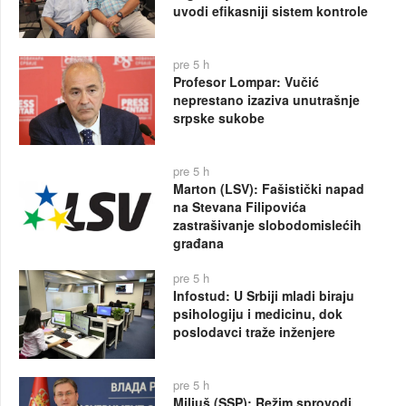
uvodi efikasniji sistem kontrole
pre 5 h
Profesor Lompar: Vučić
neprestano izaziva unutrašnje
srpske sukobe
pre 5 h
Marton (LSV): Fašistički napad
na Stevana Filipovića
zastrašivanje slobodomislećih
građana
pre 5 h
Infostud: U Srbiji mladi biraju
psihologiju i medicinu, dok
poslodavci traže inženjere
pre 5 h
Miljuš (SSP): Režim sprovodi