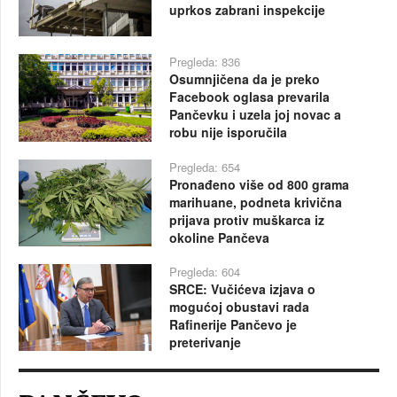
uprkos zabrani inspekcije
Pregleda: 836
Osumnjičena da je preko
Facebook oglasa prevarila
Pančevku i uzela joj novac a
robu nije isporučila
Pregleda: 654
Pronađeno više od 800 grama
marihuane, podneta krivična
prijava protiv muškarca iz
okoline Pančeva
Pregleda: 604
SRCE: Vučićeva izjava o
mogućoj obustavi rada
Rafinerije Pančevo je
preterivanje