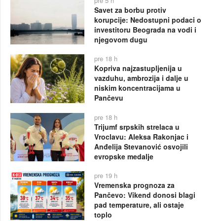
pre 5 h
Savet za borbu protiv
korupcije: Nedostupni podaci o
investitoru Beograda na vodi i
njegovom dugu
pre 18 h
Kopriva najzastupljenija u
vazduhu, ambrozija i dalje u
niskim koncentracijama u
Pančevu
pre 18 h
Trijumf srpskih strelaca u
Vroclavu: Aleksa Rakonjac i
Anđelija Stevanović osvojili
evropske medalje
pre 19 h
Vremenska prognoza za
Pančevo: Vikend donosi blagi
pad temperature, ali ostaje
toplo