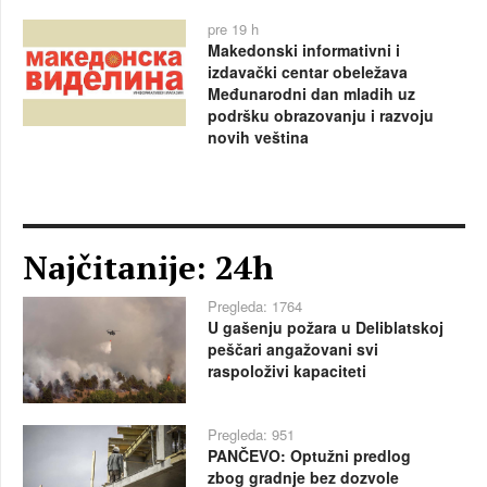
pre 19 h
Makedonski informativni i
izdavački centar obeležava
Međunarodni dan mladih uz
podršku obrazovanju i razvoju
novih veština
Najčitanije: 24h
Pregleda: 1764
U gašenju požara u Deliblatskoj
peščari angažovani svi
raspoloživi kapaciteti
Pregleda: 951
PANČEVO: Optužni predlog
zbog gradnje bez dozvole