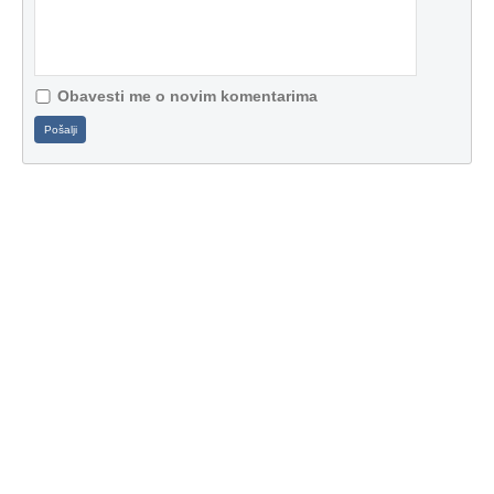
Obavesti me o novim komentarima
Pošalji