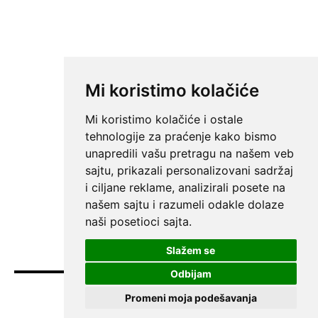
Mi koristimo kolačiće
Mi koristimo kolačiće i ostale
tehnologije za praćenje kako bismo
unapredili vašu pretragu na našem veb
sajtu, prikazali personalizovani sadržaj
i ciljane reklame, analizirali posete na
našem sajtu i razumeli odakle dolaze
naši posetioci sajta.
Slažem se
Odbijam
Promeni moja podešavanja