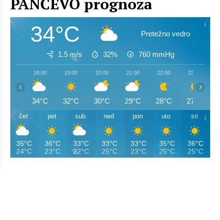
PANČEVO prognoza
34°C
Pretežno vedro
1.5 m/s
32%
760
mmHg
18:00
19:00
20:00
21:00
22:00
23:00
‹
›
34°C
32°C
30°C
29°C
28°C
27°C
čet
pet
sub
ned
pon
uto
sri
35°C
36°C
33°C
33°C
33°C
35°C
36°C
24°C
23°C
22°C
25°C
23°C
25°C
25°C