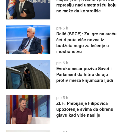
represiju nad umetnošću koju
ne može da kontroliše
pre 5 h
Delić (SRCE): Za igre na sreću
četiri puta više novca iz
budžeta nego za lečenje u
inostranstvu
pre 5 h
Evrokomesar poziva Savet i
Parlament da hitno deluju
protiv mreža krijumčara ljudi
pre 5 h
ZLF: Prebijanje Filipovića
upozorenje svima da okrenu
glavu kad vide nasilje