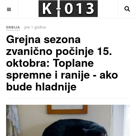
OFF CANVAS
pre 1 godina
SRBIJA
Grejna sezona
zvanično počinje 15.
oktobra: Toplane
spremne i ranije - ako
bude hladnije