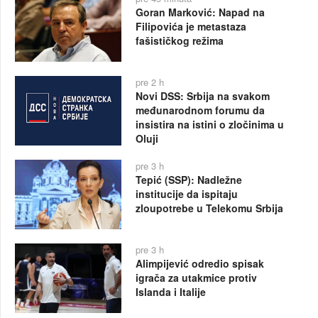
Goran Marković: Napad na
Filipovića je metastaza
fašističkog režima
pre 2 h
Novi DSS: Srbija na svakom
međunarodnom forumu da
insistira na istini o zločinima u
Oluji
pre 3 h
Tepić (SSP): Nadležne
institucije da ispitaju
zloupotrebe u Telekomu Srbija
pre 3 h
Alimpijević odredio spisak
igrača za utakmice protiv
Islanda i Italije