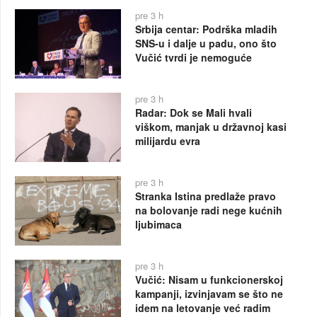
pre 3 h
Srbija centar: Podrška mladih
SNS-u i dalje u padu, ono što
Vučić tvrdi je nemoguće
pre 3 h
Radar: Dok se Mali hvali
viškom, manjak u državnoj kasi
milijardu evra
pre 3 h
Stranka Istina predlaže pravo
na bolovanje radi nege kućnih
ljubimaca
pre 3 h
Vučić: Nisam u funkcionerskoj
kampanji, izvinjavam se što ne
idem na letovanje već radim