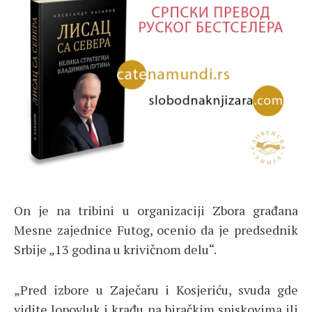
On je na tribini u organizaciji Zbora građana
Mesne zajednice Futog, ocenio da je predsednik
Srbije „13 godina u krivičnom delu“.
„Pred izbore u Zaječaru i Kosjeriću, svuda gde
vidite lopovluk i krađu na biračkim spiskovima ili