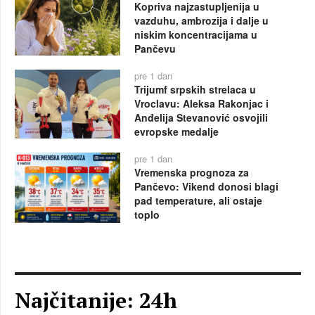
Kopriva najzastupljenija u
vazduhu, ambrozija i dalje u
niskim koncentracijama u
Pančevu
pre 1 dan
Trijumf srpskih strelaca u
Vroclavu: Aleksa Rakonjac i
Anđelija Stevanović osvojili
evropske medalje
pre 1 dan
Vremenska prognoza za
Pančevo: Vikend donosi blagi
pad temperature, ali ostaje
toplo
Najčitanije: 24h