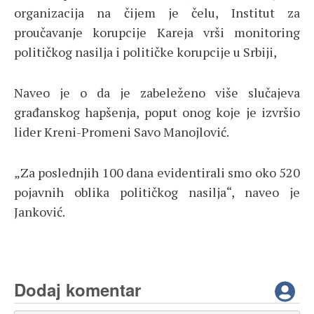
organizacija na čijem je čelu, Institut za
proučavanje korupcije Kareja vrši monitoring
političkog nasilja i političke korupcije u Srbiji,
Naveo je o da je zabeleženo više slučajeva
građanskog hapšenja, poput onog koje je izvršio
lider Kreni-Promeni Savo Manojlović.
„Za poslednjih 100 dana evidentirali smo oko 520
pojavnih oblika političkog nasilja“, naveo je
Janković.
Dodaj komentar