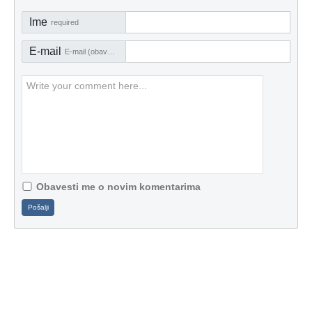
Ime
required
E-mail
E-mail (obavezno)
Obavesti me o novim komentarima
Pošalji