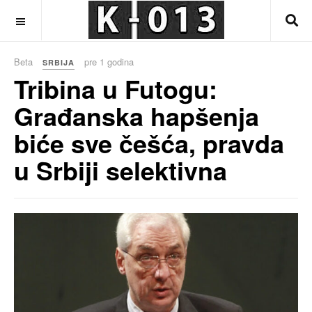
OFF CANVAS
Beta
pre 1 godina
SRBIJA
Tribina u Futogu:
Građanska hapšenja
biće sve češća, pravda
u Srbiji selektivna