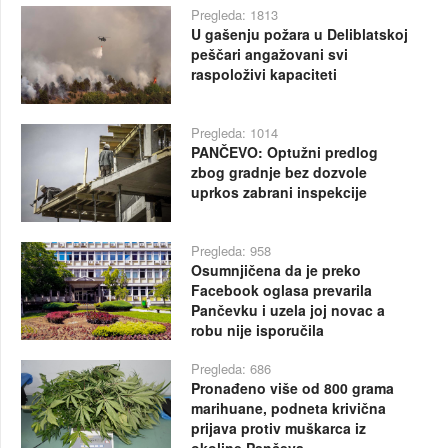
Pregleda: 1813
U gašenju požara u Deliblatskoj
peščari angažovani svi
raspoloživi kapaciteti
Pregleda: 1014
PANČEVO: Optužni predlog
zbog gradnje bez dozvole
uprkos zabrani inspekcije
Pregleda: 958
Osumnjičena da je preko
Facebook oglasa prevarila
Pančevku i uzela joj novac a
robu nije isporučila
Pregleda: 686
Pronađeno više od 800 grama
marihuane, podneta krivična
prijava protiv muškarca iz
okoline Pančeva