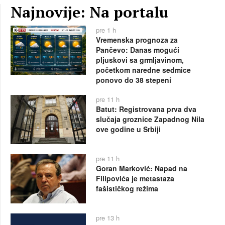
Najnovije: Na portalu
pre 1 h
Vremenska prognoza za
Pančevo: Danas mogući
pljuskovi sa grmljavinom,
početkom naredne sedmice
ponovo do 38 stepeni
pre 11 h
Batut: Registrovana prva dva
slučaja groznice Zapadnog Nila
ove godine u Srbiji
pre 11 h
Goran Marković: Napad na
Filipovića je metastaza
fašističkog režima
pre 13 h