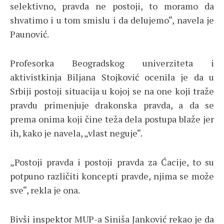
selektivno, pravda ne postoji, to moramo da
shvatimo i u tom smislu i da delujemo“, navela je
Paunović.
Profesorka Beogradskog univerziteta i
aktivistkinja Biljana Stojković ocenila je da u
Srbiji postoji situacija u kojoj se na one koji traže
pravdu primenjuje drakonska pravda, a da se
prema onima koji čine teža dela postupa blaže jer
ih, kako je navela, „vlast neguje“.
„Postoji pravda i postoji pravda za Ćacije, to su
potpuno različiti koncepti pravde, njima se može
sve“, rekla je ona.
Bivši inspektor MUP-a Siniša Janković rekao je da