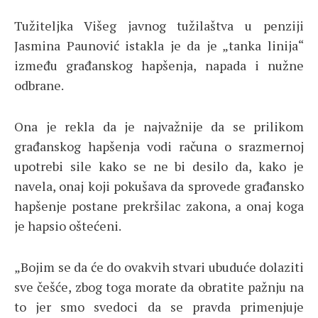
Tužiteljka Višeg javnog tužilaštva u penziji
Jasmina Paunović istakla je da je „tanka linija“
između građanskog hapšenja, napada i nužne
odbrane.
Ona je rekla da je najvažnije da se prilikom
građanskog hapšenja vodi računa o srazmernoj
upotrebi sile kako se ne bi desilo da, kako je
navela, onaj koji pokušava da sprovede građansko
hapšenje postane prekršilac zakona, a onaj koga
je hapsio oštećeni.
„Bojim se da će do ovakvih stvari ubuduće dolaziti
sve češće, zbog toga morate da obratite pažnju na
to jer smo svedoci da se pravda primenjuje