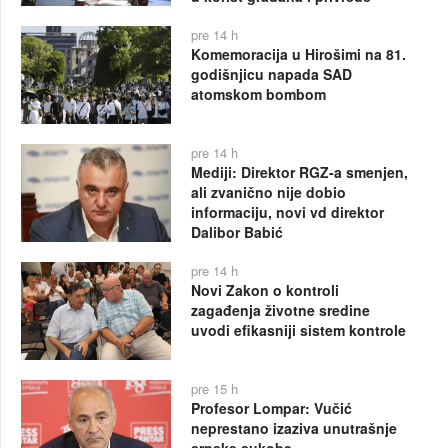
pre 14 h
Komemoracija u Hirošimi na 81.
godišnjicu napada SAD
atomskom bombom
pre 14 h
Mediji: Direktor RGZ-a smenjen,
ali zvanično nije dobio
informaciju, novi vd direktor
Dalibor Babić
pre 14 h
Novi Zakon o kontroli
zagađenja životne sredine
uvodi efikasniji sistem kontrole
pre 15 h
Profesor Lompar: Vučić
neprestano izaziva unutrašnje