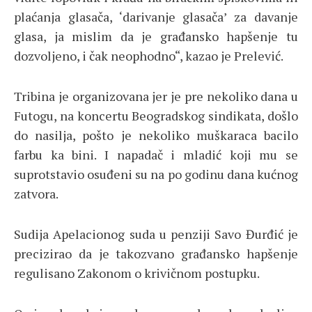
plaćanja glasača, ‘darivanje glasača’ za davanje
glasa, ja mislim da je građansko hapšenje tu
dozvoljeno, i čak neophodno“, kazao je Prelević.
Tribina je organizovana jer je pre nekoliko dana u
Futogu, na koncertu Beogradskog sindikata, došlo
do nasilja, pošto je nekoliko muškaraca bacilo
farbu ka bini. I napadač i mladić koji mu se
suprotstavio osuđeni su na po godinu dana kućnog
zatvora.
Sudija Apelacionog suda u penziji Savo Đurđić je
precizirao da je takozvano građansko hapšenje
regulisano Zakonom o krivičnom postupku.