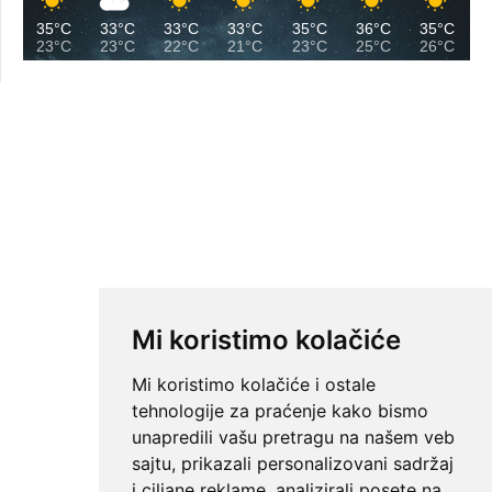
35°C
33°C
33°C
33°C
35°C
36°C
35°C
23°C
23°C
22°C
21°C
23°C
25°C
26°C
Mi koristimo kolačiće
Mi koristimo kolačiće i ostale
tehnologije za praćenje kako bismo
unapredili vašu pretragu na našem veb
sajtu, prikazali personalizovani sadržaj
i ciljane reklame, analizirali posete na