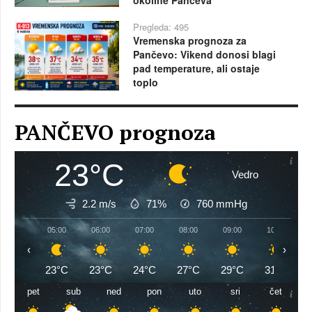
Pregleda: 495
Vremenska prognoza za
Pančevo: Vikend donosi blagi
pad temperature, ali ostaje
toplo
PANČEVO prognoza
23°C
Vedro
2.2 m/s
71%
760
mmHg
05:00
06:00
07:00
08:00
09:00
10:00
‹
›
23°C
23°C
24°C
27°C
29°C
31°C
pet
sub
ned
pon
uto
sri
čet