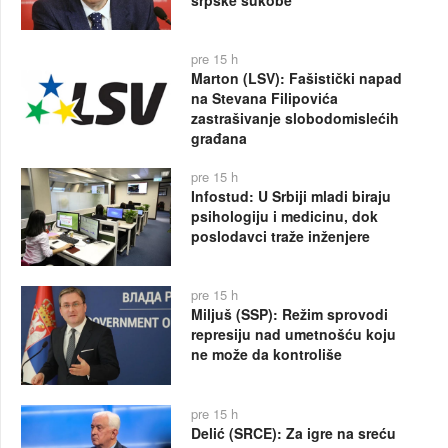
srpske sukobe
pre 15 h
Marton (LSV): Fašistički napad
na Stevana Filipovića
zastrašivanje slobodomislećih
građana
pre 15 h
Infostud: U Srbiji mladi biraju
psihologiju i medicinu, dok
poslodavci traže inženjere
pre 15 h
Miljuš (SSP): Režim sprovodi
represiju nad umetnošću koju
ne može da kontroliše
pre 15 h
Delić (SRCE): Za igre na sreću