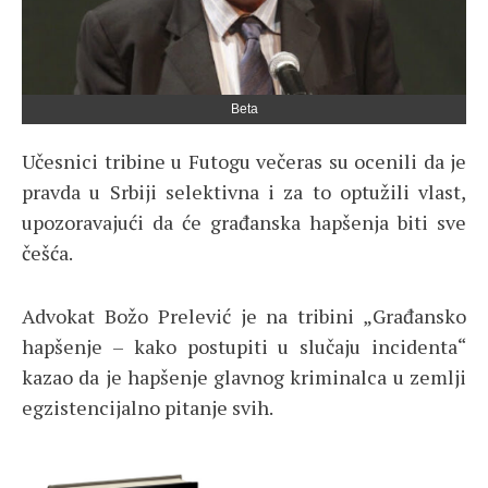
Beta
Učesnici tribine u Futogu večeras su ocenili da je
pravda u Srbiji selektivna i za to optužili vlast,
upozoravajući da će građanska hapšenja biti sve
češća.
Advokat Božo Prelević je na tribini „Građansko
hapšenje – kako postupiti u slučaju incidenta“
kazao da je hapšenje glavnog kriminalca u zemlji
egzistencijalno pitanje svih.