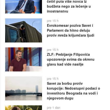
četiri puta više novca iz
budžeta nego za lečenje u
inostranstvu
pre 15 h
Evrokomesar poziva Savet i
Parlament da hitno deluju
protiv mreža krijumčara ljudi
pre 15 h
ZLF: Prebijanje Filipovića
upozorenje svima da okrenu
glavu kad vide nasilje
pre 15 h
Savet za borbu protiv
korupcije: Nedostupni podaci o
investitoru Beograda na vodi i
njegovom dugu
pre 1 dan