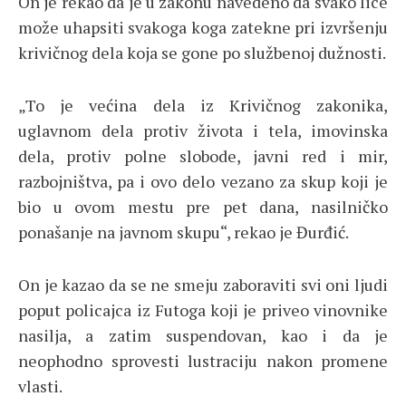
On je rekao da je u zakonu navedeno da svako lice
može uhapsiti svakoga koga zatekne pri izvršenju
krivičnog dela koja se gone po službenoj dužnosti.
„To je većina dela iz Krivičnog zakonika,
uglavnom dela protiv života i tela, imovinska
dela, protiv polne slobode, javni red i mir,
razbojništva, pa i ovo delo vezano za skup koji je
bio u ovom mestu pre pet dana, nasilničko
ponašanje na javnom skupu“, rekao je Đurđić.
On je kazao da se ne smeju zaboraviti svi oni ljudi
poput policajca iz Futoga koji je priveo vinovnike
nasilja, a zatim suspendovan, kao i da je
neophodno sprovesti lustraciju nakon promene
vlasti.