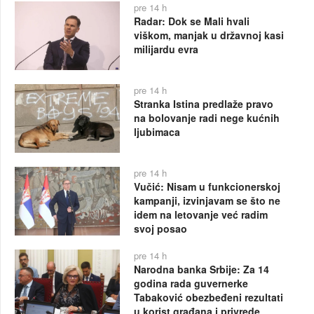
pre 14 h
Radar: Dok se Mali hvali
viškom, manjak u državnoj kasi
milijardu evra
pre 14 h
Stranka Istina predlaže pravo
na bolovanje radi nege kućnih
ljubimaca
pre 14 h
Vučić: Nisam u funkcionerskoj
kampanji, izvinjavam se što ne
idem na letovanje već radim
svoj posao
pre 14 h
Narodna banka Srbije: Za 14
godina rada guvernerke
Tabaković obezbeđeni rezultati
u korist građana i privrede