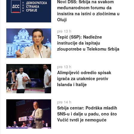
Novi DSS: Srbija na svakom
međunarodnom forumu da
insistira na istini o zločinima u
Oluji
pre 13 h
Tepić (SSP): Nadležne
institucije da ispitaju
zloupotrebe u Telekomu Srbija
pre 13 h
Alimpijević odredio spisak
igrača za utakmice protiv
Islanda i Italije
pre 14 h
Srbija centar: Podrška mladih
SNS-u i dalje u padu, ono što
Vučić tvrdi je nemoguće