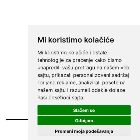
Mi koristimo kolačiće
Mi koristimo kolačiće i ostale
tehnologije za praćenje kako bismo
unapredili vašu pretragu na našem veb
sajtu, prikazali personalizovani sadržaj
i ciljane reklame, analizirali posete na
našem sajtu i razumeli odakle dolaze
naši posetioci sajta.
Slažem se
Odbijam
Promeni moja podešavanja