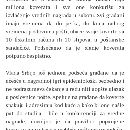
miliona koverata i sve one konkurišu za
izvlačenje vrednih nagrada u subotu. Svi građani
imaju vremena da do petka, do kraja radnog
vremena poslovnica pošti, ubace svoje koverte sa
10 fiskalnih računa ili 10 slipova, u poštanske
sandučiće. Podsećamo da je slanje koverata
potpuno besplatno.
Vlada Srbije još jednom podseća građane da je
učešće u nagradnoj igri epidemiološki bezbedno i
ne podrazumeva čekanje u redu niti uopšte ulazak
u poslovnice pošte. Apeluje na građane da koverte
spakuju i adresiraju kod kuće a kako bi one našle
put do studija i bile u konkurenciji za vredne
nagrade, dovoljno je da pravilno popunjene
koverte samo ubace u najbliže poštansko sanduče.