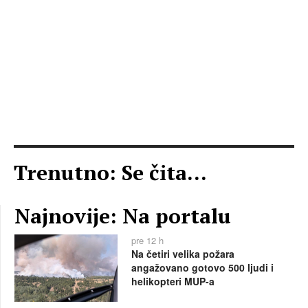
Trenutno: Se čita...
Najnovije: Na portalu
pre 12 h
Na četiri velika požara
angažovano gotovo 500 ljudi i
helikopteri MUP-a