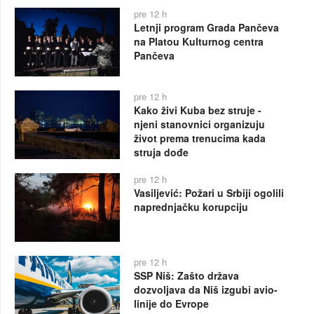
pre 12 h
Letnji program Grada Pančeva
na Platou Kulturnog centra
Pančeva
pre 12 h
Kako živi Kuba bez struje -
njeni stanovnici organizuju
život prema trenucima kada
struja dođe
pre 12 h
Vasiljević: Požari u Srbiji ogolili
naprednjačku korupciju
pre 12 h
SSP Niš: Zašto država
dozvoljava da Niš izgubi avio-
linije do Evrope