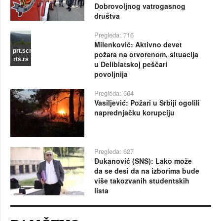
Dobrovoljnog vatrogasnog
društva
Pregleda: 716
Milenković: Aktivno devet
prt.scr
požara na otvorenom, situacija
rts.rs
u Deliblatskoj peščari
povoljnija
Pregleda: 664
Vasiljević: Požari u Srbiji ogolili
naprednjačku korupciju
Pregleda: 627
Đukanović (SNS): Lako može
da se desi da na izborima bude
više takozvanih studentskih
lista