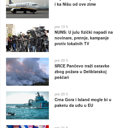
i ka Nišu od ove zime
pre 13 h
NUNS: U julu fizički napadi na
novinare, pretnje, kampanje
protiv lokalnih TV
pre 20 h
SRCE Pančevo traži ostavke
zbog požara u Deliblatskoj
peščari
pre 20 h
Crna Gora i Island mogle bi u
paketu da uđu u EU
pre 21 h