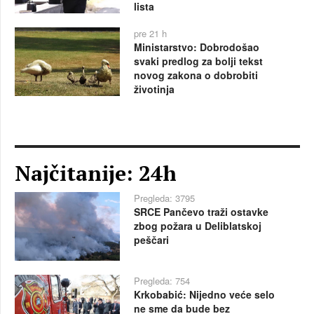
lista
pre 21 h
Ministarstvo: Dobrodošao
svaki predlog za bolji tekst
novog zakona o dobrobiti
životinja
Najčitanije: 24h
Pregleda: 3795
SRCE Pančevo traži ostavke
zbog požara u Deliblatskoj
peščari
Pregleda: 754
Krkobabić: Nijedno veće selo
ne sme da bude bez