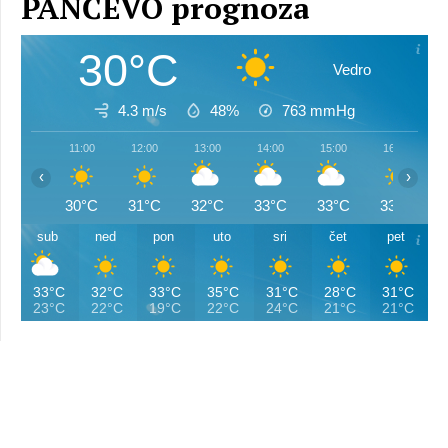
PANČEVO prognoza
30°C
Vedro
4.3 m/s
48%
763
mmHg
11:00
12:00
13:00
14:00
15:00
16:00
‹
›
30°C
31°C
32°C
33°C
33°C
33°C
sub
ned
pon
uto
sri
čet
pet
33°C
32°C
33°C
35°C
31°C
28°C
31°C
23°C
22°C
19°C
22°C
24°C
21°C
21°C