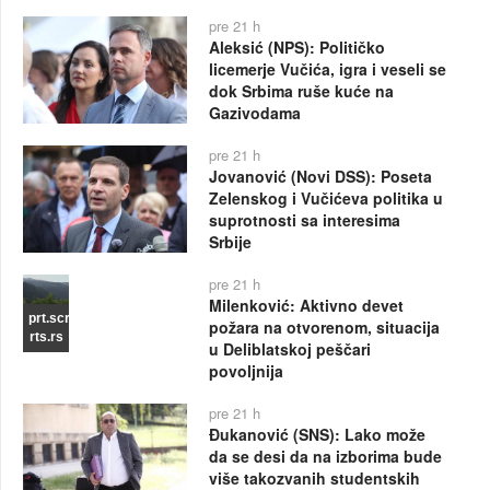
pre 21 h
Aleksić (NPS): Političko
licemerje Vučića, igra i veseli se
dok Srbima ruše kuće na
Gazivodama
pre 21 h
Jovanović (Novi DSS): Poseta
Zelenskog i Vučićeva politika u
suprotnosti sa interesima
Srbije
pre 21 h
Milenković: Aktivno devet
prt.scr
požara na otvorenom, situacija
rts.rs
u Deliblatskoj peščari
povoljnija
pre 21 h
Đukanović (SNS): Lako može
da se desi da na izborima bude
više takozvanih studentskih