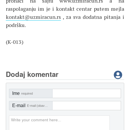
pronaći na sajtu www.uzmiracun.rs a na
raspolaganju im je i kontakt centar putem mejla
kontakt@uzmiracun.rs
, za sva dodatna pitanja i
podršku.
(K-013)
Dodaj komentar
Ime
required
E-mail
E-mail (obavezno)