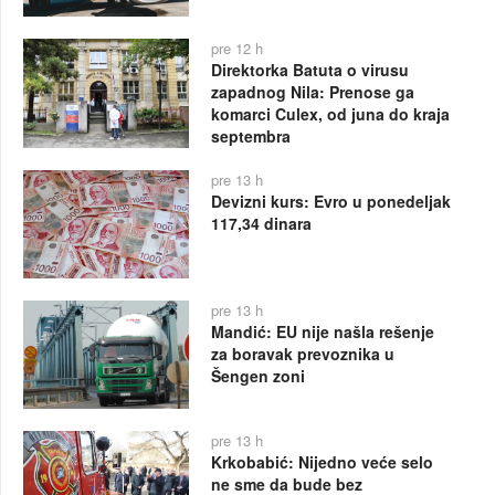
pre 12 h
Direktorka Batuta o virusu
zapadnog Nila: Prenose ga
komarci Culex, od juna do kraja
septembra
pre 13 h
Devizni kurs: Evro u ponedeljak
117,34 dinara
pre 13 h
Mandić: EU nije našla rešenje
za boravak prevoznika u
Šengen zoni
pre 13 h
Krkobabić: Nijedno veće selo
ne sme da bude bez