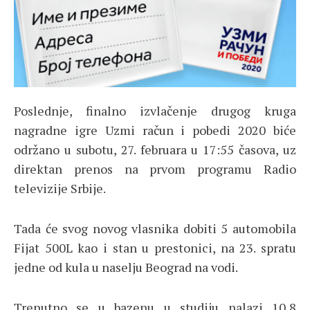
Poslednje, finalno izvlačenje drugog kruga
nagradne igre Uzmi račun i pobedi 2020 biće
održano u subotu, 27. februara u 17:55 časova, uz
direktan prenos na prvom programu Radio
televizije Srbije.
Tada će svog novog vlasnika dobiti 5 automobila
Fijat 500L kao i stan u prestonici, na 23. spratu
jedne od kula u naselju Beograd na vodi.
Trenutno se u bazenu u studiju nalazi 10,8