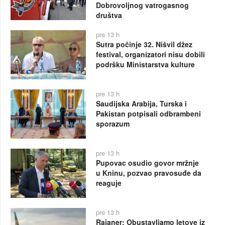
Dobrovoljnog vatrogasnog
društva
pre 13 h
Sutra počinje 32. Nišvil džez
festival, organizatori nisu dobili
podršku Ministarstva kulture
pre 13 h
Saudijska Arabija, Turska i
Pakistan potpisali odbrambeni
sporazum
pre 13 h
Pupovac osudio govor mržnje
u Kninu, pozvao pravosuđe da
reaguje
pre 13 h
Rajaner: Obustavljamo letove iz