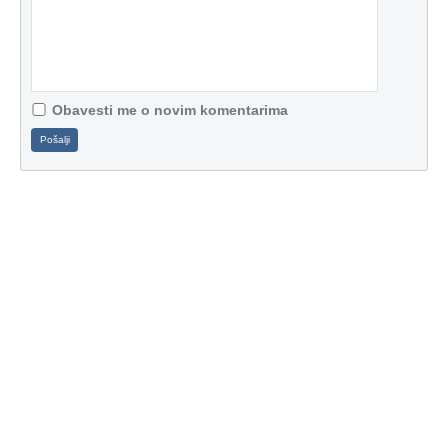
Obavesti me o novim komentarima
Pošalji