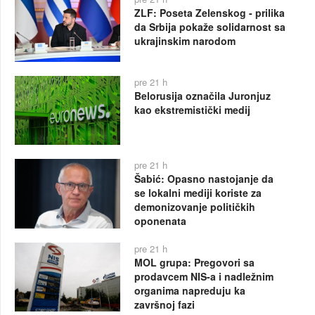
ZLF: Poseta Zelenskog - prilika
da Srbija pokaže solidarnost sa
ukrajinskim narodom
pre 21 h
Belorusija označila Juronjuz
kao ekstremistički medij
pre 21 h
Šabić: Opasno nastojanje da
se lokalni mediji koriste za
demonizovanje političkih
oponenata
pre 21 h
MOL grupa: Pregovori sa
prodavcem NIS-a i nadležnim
organima napreduju ka
završnoj fazi