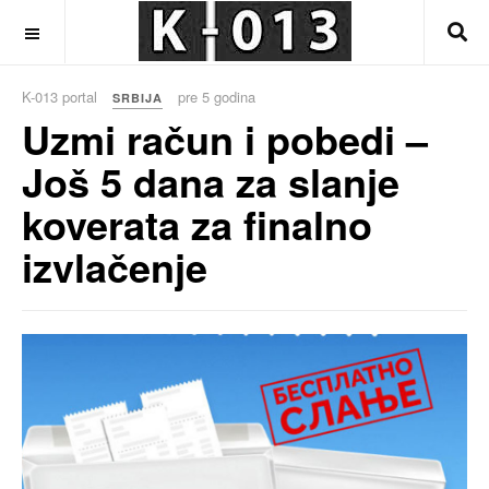
OFF CANVAS
K-013 portal
pre 5 godina
SRBIJA
Uzmi račun i pobedi –
Još 5 dana za slanje
koverata za finalno
izvlačenje