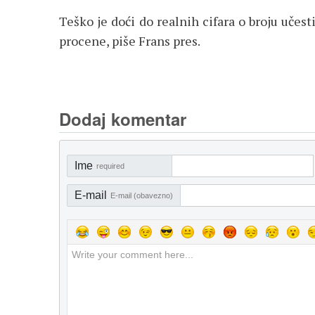
Teško je doći do realnih cifara o broju učest
procene, piše Frans pres.
Dodaj komentar
Ime
required
E-mail
E-mail (obavezno)