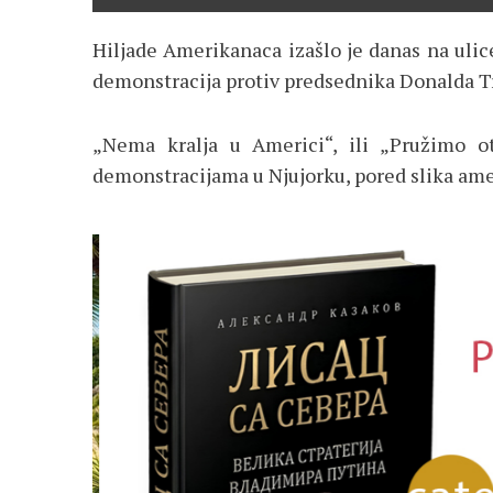
Hiljade Amerikanaca izašlo je danas na ulic
demonstracija protiv predsednika Donalda T
„Nema kralja u Americi“, ili „Pružimo ot
demonstracijama u Njujorku, pored slika am