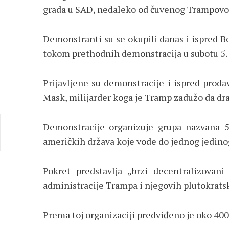
grada u SAD, nedaleko od čuvenog Trampovog
Demonstranti su se okupili danas i ispred B
tokom prethodnih demonstracija u subotu 5. ap
Prijavljene su demonstracije i ispred proda
Mask, milijarder koga je Tramp zadužo da dra
Demonstracije organizuje grupa nazvana 5
američkih država koje vode do jednog jedino
Pokret predstavlja „brzi decentralizovan
administracije Trampa i njegovih plutokratsk
Prema toj organizaciji predviđeno je oko 40