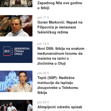
Zapadnog Nila ove godine
u Srbiji
pre 17 h
Goran Marković: Napad na
Filipovića je metastaza
fašističkog režima
pre 19 h
Novi DSS: Srbija na svakom
međunarodnom forumu da
insistira na istini o
zločinima u Oluji
pre 20 h
Tepić (SSP): Nadležne
institucije da ispitaju
zloupotrebe u Telekomu
Srbija
pre 20 h
Alimpijević odredio spisak