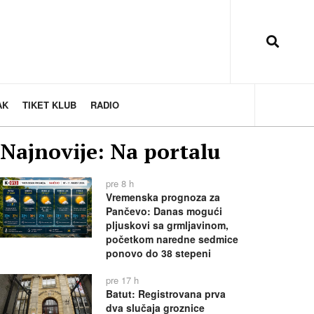
AK
TIKET KLUB
RADIO
Najnovije: Na portalu
pre 8 h
Vremenska prognoza za
Pančevo: Danas mogući
pljuskovi sa grmljavinom,
početkom naredne sedmice
ponovo do 38 stepeni
pre 17 h
Batut: Registrovana prva
dva slučaja groznice