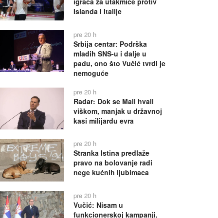
igrača za utakmice protiv
Islanda i Italije
pre 20 h
Srbija centar: Podrška
mladih SNS-u i dalje u
padu, ono što Vučić tvrdi je
nemoguće
pre 20 h
Radar: Dok se Mali hvali
viškom, manjak u državnoj
kasi milijardu evra
pre 20 h
Stranka Istina predlaže
pravo na bolovanje radi
nege kućnih ljubimaca
pre 20 h
Vučić: Nisam u
funkcionerskoj kampanji,