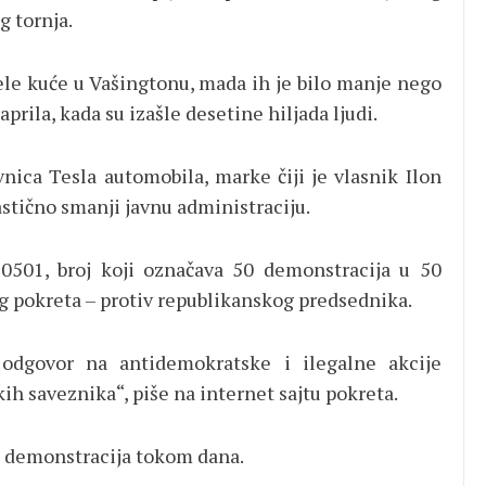
 tornja.
ele kuće u Vašingtonu, mada ih je bilo manje nego
rila, kada su izašle desetine hiljada ljudi.
vnica Tesla automobila, marke čiji je vlasnik Ilon
stično smanji javnu administraciju.
0501, broj koji označava 50 demonstracija u 50
g pokreta – protiv republikanskog predsednika.
i odgovor na antidemokratske i ilegalne akcije
ih saveznika“, piše na internet sajtu pokreta.
0 demonstracija tokom dana.