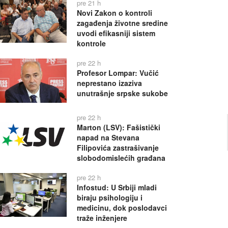
pre 21 h
Novi Zakon o kontroli
zagađenja životne sredine
uvodi efikasniji sistem
kontrole
pre 22 h
Profesor Lompar: Vučić
neprestano izaziva
unutrašnje srpske sukobe
pre 22 h
Marton (LSV): Fašistički
napad na Stevana
Filipovića zastrašivanje
slobodomislećih građana
pre 22 h
Infostud: U Srbiji mladi
biraju psihologiju i
medicinu, dok poslodavci
traže inženjere