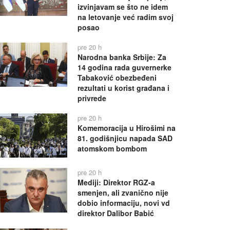
izvinjavam se što ne idem
na letovanje već radim svoj
posao
pre 20 h
Narodna banka Srbije: Za
14 godina rada guvernerke
Tabaković obezbeđeni
rezultati u korist građana i
privrede
pre 20 h
Komemoracija u Hirošimi na
81. godišnjicu napada SAD
atomskom bombom
pre 20 h
Mediji: Direktor RGZ-a
smenjen, ali zvanično nije
dobio informaciju, novi vd
direktor Dalibor Babić