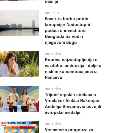
nasilje
pre 22 h
Savet za borbu protiv
korupcije: Nedostupni
podaci o investitoru
Beograda na vodi i
njegovom dugu
pre 1 dan
Kopriva najzastupljenija u
vazduhu, ambrozija i dalje u
niskim koncentracijama u
Pančevu
pre 1 dan
Trijumf srpskih strelaca u
Vroclavu: Aleksa Rakonjac i
Anđelija Stevanović osvojili
evropske medalje
pre 1 dan
Vremenska prognoza za