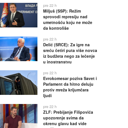
pre 22 h
Miljuš (SSP): Režim
sprovodi represiju nad
umetnošću koju ne može
da kontroliše
pre 22 h
Delić (SRCE): Za igre na
sreću četiri puta više novca
iz budžeta nego za lečenje
u inostranstvu
pre 22 h
Evrokomesar poziva Savet i
Parlament da hitno deluju
protiv mreža krijumčara
ljudi
pre 22 h
ZLF: Prebijanje Filipovića
upozorenje svima da
okrenu glavu kad vide