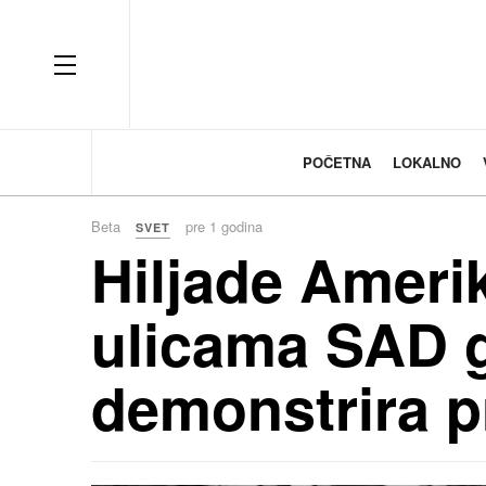
OFF CANVAS
POČETNA
LOKALNO
Beta
pre 1 godina
SVET
Hiljade Ameri
ulicama SAD 
demonstrira p