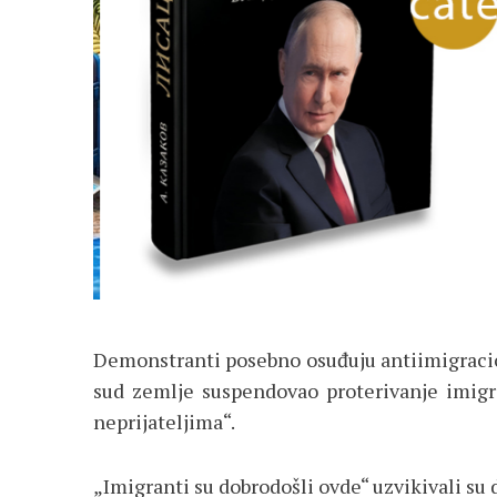
Demonstranti posebno osuđuju antiimigracio
sud zemlje suspendovao proterivanje imigr
neprijateljima“.
„Imigranti su dobrodošli ovde“ uzvikivali su