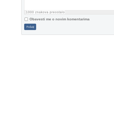
1000
znakova preostalo
Obavesti me o novim komentarima
Pošalji