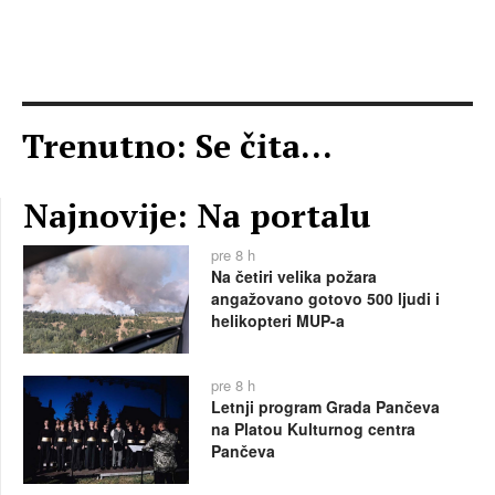
Trenutno: Se čita...
Najnovije: Na portalu
pre 8 h
Na četiri velika požara
angažovano gotovo 500 ljudi i
helikopteri MUP-a
pre 8 h
Letnji program Grada Pančeva
na Platou Kulturnog centra
Pančeva