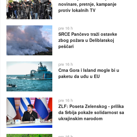
novinare, pretnje, kampanje
protiv lokalnih TV
pre 16 h
SRCE Pančevo traži ostavke
zbog požara u Deliblatskoj
peščari
pre 16 h
Crna Gora i Island mogle bi u
paketu da uđu u EU
pre 16 h
ZLF: Poseta Zelenskog - prilika
da Srbija pokaže solidarnost sa
ukrajinskim narodom
pre 16 h