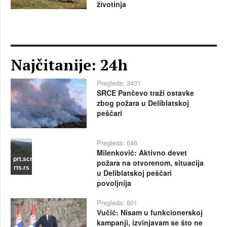
životinja
Najčitanije: 24h
Pregleda: 3431
SRCE Pančevo traži ostavke
zbog požara u Deliblatskoj
peščari
Pregleda: 646
Milenković: Aktivno devet
prt.scr
požara na otvorenom, situacija
rts.rs
u Deliblatskoj peščari
povoljnija
Pregleda: 601
Vučić: Nisam u funkcionerskoj
kampanji, izvinjavam se što ne