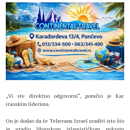
„Vi ste direktno odgovorni“, poručio je Kac
iranskim liderima.
On je dodao da će Teheranu Izrael uraditi isto što
je uradio libanskom islamističkom pokretu