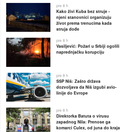
pre 8 h
Kako živi Kuba bez struje -
njeni stanovnici organizuju
život prema trenucima kada
struja dođe
pre 8 h
Vasiljević: Požari u Srbiji ogolili
naprednjačku korupciju
pre 8 h
SSP Niš: Zašto država
dozvoljava da Niš izgubi avio-
linije do Evrope
pre 8 h
Direktorka Batuta o virusu
zapadnog Nila: Prenose ga
komarci Culex, od juna do kraja