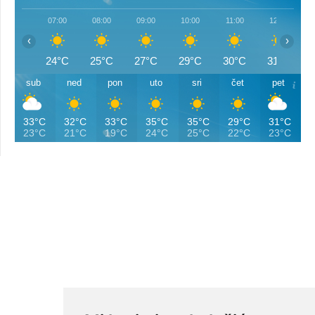
07:00
08:00
09:00
10:00
11:00
12:00
‹
›
24°C
25°C
27°C
29°C
30°C
31°C
sub
ned
pon
uto
sri
čet
pet
33°C
32°C
33°C
35°C
35°C
29°C
31°C
23°C
21°C
19°C
24°C
25°C
22°C
23°C