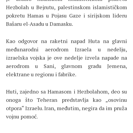
Hezbolah u Bejrutu, palestinskom islamističkom
pokretu Hamas u Pojasu Gaze i sirijskom lideru
Bašaru el-Asadu u Damasku.
Kao odgovor na raketni napad Huta na glavni
međunarodni aerodrom Izraela u nedelju,
izraelska vojska je ove nedelje izvela napade na
aerodrom u Sani, glavnom gradu Jemena,
elektrane u regionu i fabrike.
Huti, zajedno sa Hamasom i Hezbolahom, deo su
onoga što Teheran predstavlja kao „osovinu
otpora“ Izraelu. Iran, međutim, negira da im pruža
vojnu pomoć.