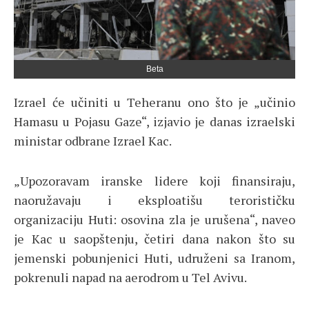
Beta
Izrael će učiniti u Teheranu ono što je „učinio
Hamasu u Pojasu Gaze“, izjavio je danas izraelski
ministar odbrane Izrael Kac.
„Upozoravam iranske lidere koji finansiraju,
naoružavaju i eksploatišu terorističku
organizaciju Huti: osovina zla je urušena“, naveo
je Kac u saopštenju, četiri dana nakon što su
jemenski pobunjenici Huti, udruženi sa Iranom,
pokrenuli napad na aerodrom u Tel Avivu.