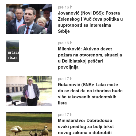
pre 16 h
Jovanović (Novi DSS): Poseta
Zelenskog i Vučićeva politika u
suprotnosti sa interesima
Srbije
pre 16 h
Milenković: Aktivno devet
prt.scr
požara na otvorenom, situacija
rts.rs
u Deliblatskoj peščari
povoljnija
pre 17 h
Đukanović (SNS): Lako može
da se desi da na izborima bude
više takozvanih studentskih
lista
pre 17 h
Ministarstvo: Dobrodošao
svaki predlog za bolji tekst
novog zakona o dobrobiti