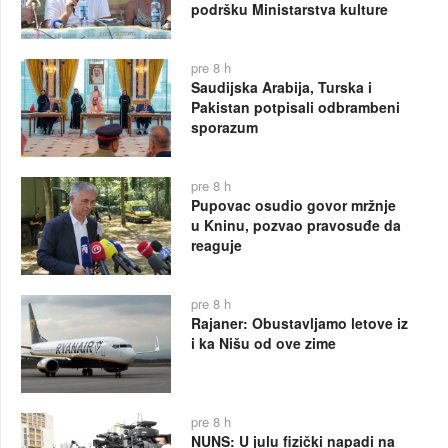
podršku Ministarstva kulture
pre 8 h
Saudijska Arabija, Turska i
Pakistan potpisali odbrambeni
sporazum
pre 8 h
Pupovac osudio govor mržnje
u Kninu, pozvao pravosuđe da
reaguje
pre 8 h
Rajaner: Obustavljamo letove iz
i ka Nišu od ove zime
pre 8 h
NUNS: U julu fizički napadi na