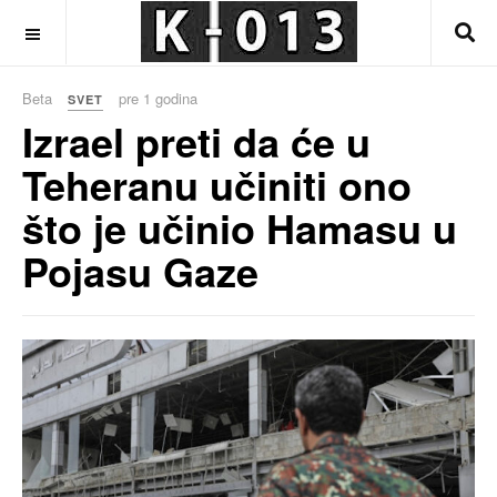
OFF CANVAS
Beta
pre 1 godina
SVET
Izrael preti da će u
Teheranu učiniti ono
što je učinio Hamasu u
Pojasu Gaze