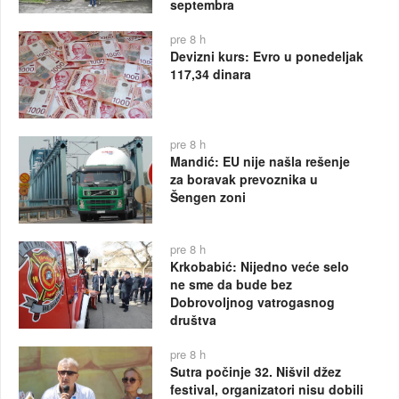
septembra
pre 8 h
Devizni kurs: Evro u ponedeljak
117,34 dinara
pre 8 h
Mandić: EU nije našla rešenje
za boravak prevoznika u
Šengen zoni
pre 8 h
Krkobabić: Nijedno veće selo
ne sme da bude bez
Dobrovoljnog vatrogasnog
društva
pre 8 h
Sutra počinje 32. Nišvil džez
festival, organizatori nisu dobili