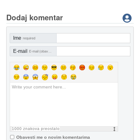
Dodaj komentar
Ime
required
E-mail
E-mail (obavezno)
1000
znakova preostalo
Obavesti me o novim komentarima