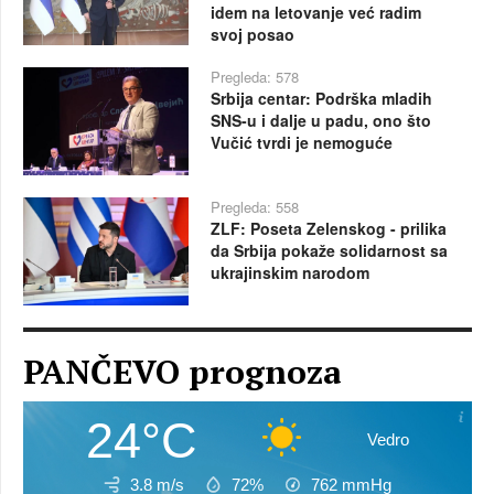
idem na letovanje već radim
svoj posao
Pregleda: 578
Srbija centar: Podrška mladih
SNS-u i dalje u padu, ono što
Vučić tvrdi je nemoguće
Pregleda: 558
ZLF: Poseta Zelenskog - prilika
da Srbija pokaže solidarnost sa
ukrajinskim narodom
PANČEVO prognoza
24°C
Vedro
3.8 m/s
72%
762
mmHg