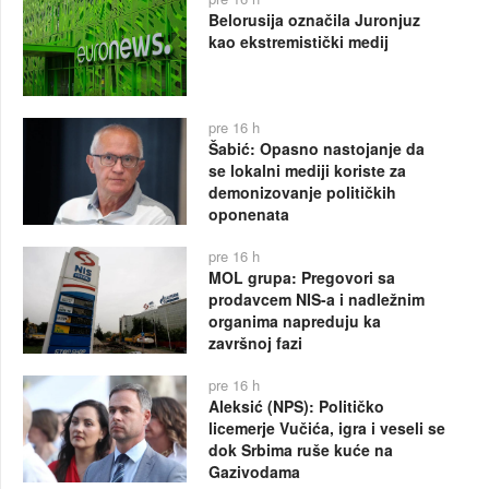
Belorusija označila Juronjuz
kao ekstremistički medij
pre 16 h
Šabić: Opasno nastojanje da
se lokalni mediji koriste za
demonizovanje političkih
oponenata
pre 16 h
MOL grupa: Pregovori sa
prodavcem NIS-a i nadležnim
organima napreduju ka
završnoj fazi
pre 16 h
Aleksić (NPS): Političko
licemerje Vučića, igra i veseli se
dok Srbima ruše kuće na
Gazivodama