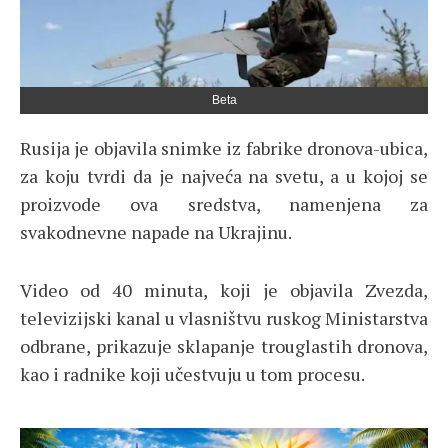
Beta
Rusija je objavila snimke iz fabrike dronova-ubica,
za koju tvrdi da je najveća na svetu, a u kojoj se
proizvode ova sredstva, namenjena za
svakodnevne napade na Ukrajinu.
Video od 40 minuta, koji je objavila Zvezda,
televizijski kanal u vlasništvu ruskog Ministarstva
odbrane, prikazuje sklapanje trouglastih dronova,
kao i radnike koji učestvuju u tom procesu.