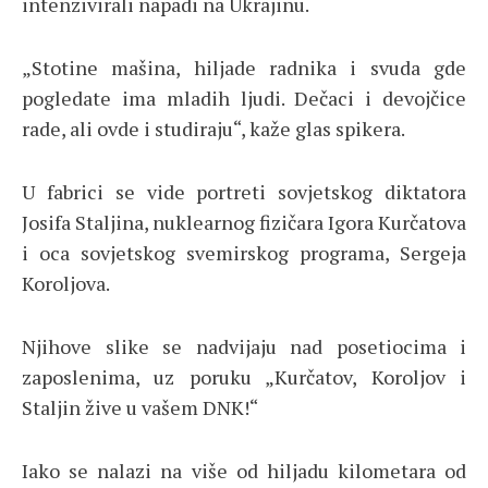
intenzivirali napadi na Ukrajinu.
„Stotine mašina, hiljade radnika i svuda gde
pogledate ima mladih ljudi. Dečaci i devojčice
rade, ali ovde i studiraju“, kaže glas spikera.
U fabrici se vide portreti sovjetskog diktatora
Josifa Staljina, nuklearnog fizičara Igora Kurčatova
i oca sovjetskog svemirskog programa, Sergeja
Koroljova.
Njihove slike se nadvijaju nad posetiocima i
zaposlenima, uz poruku „Kurčatov, Koroljov i
Staljin žive u vašem DNK!“
Iako se nalazi na više od hiljadu kilometara od