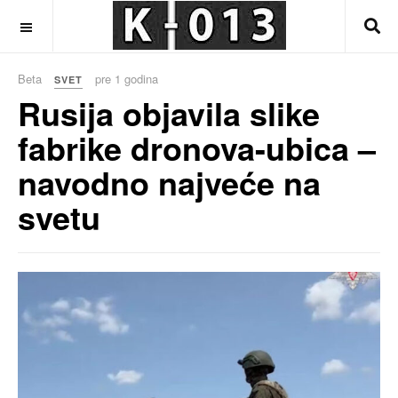
OFF CANVAS
Beta
pre 1 godina
SVET
Rusija objavila slike
fabrike dronova-ubica –
navodno najveće na
svetu