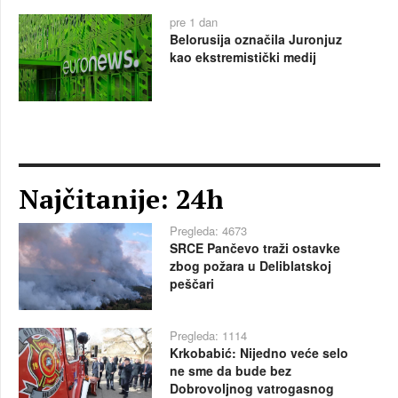
pre 1 dan
Belorusija označila Juronjuz
kao ekstremistički medij
Najčitanije: 24h
Pregleda: 4673
SRCE Pančevo traži ostavke
zbog požara u Deliblatskoj
peščari
Pregleda: 1114
Krkobabić: Nijedno veće selo
ne sme da bude bez
Dobrovoljnog vatrogasnog