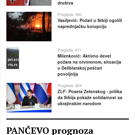
društva
Pregleda: 993
Vasiljević: Požari u Srbiji ogolili
naprednjačku korupciju
Pregleda: 871
Milenković: Aktivno devet
prt.scr
požara na otvorenom, situacija
rts.rs
u Deliblatskoj peščari
povoljnija
Pregleda: 854
ZLF: Poseta Zelenskog - prilika
da Srbija pokaže solidarnost sa
ukrajinskim narodom
PANČEVO prognoza