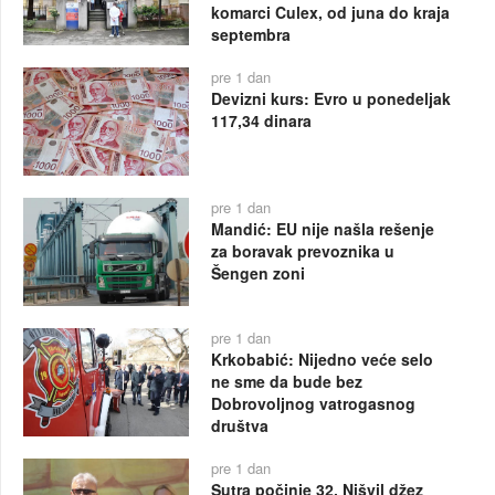
komarci Culex, od juna do kraja
septembra
pre 1 dan
Devizni kurs: Evro u ponedeljak
117,34 dinara
pre 1 dan
Mandić: EU nije našla rešenje
za boravak prevoznika u
Šengen zoni
pre 1 dan
Krkobabić: Nijedno veće selo
ne sme da bude bez
Dobrovoljnog vatrogasnog
društva
pre 1 dan
Sutra počinje 32. Nišvil džez