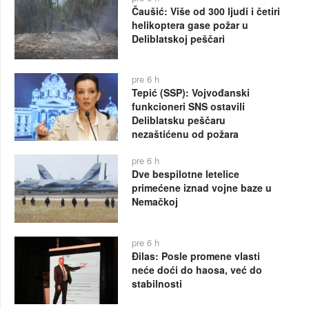
Čaušić: Više od 300 ljudi i četiri
helikoptera gase požar u
Deliblatskoj peščari
pre 6 h
Tepić (SSP): Vojvođanski
funkcioneri SNS ostavili
Deliblatsku peščaru
nezaštićenu od požara
pre 6 h
Dve bespilotne letelice
primećene iznad vojne baze u
Nemačkoj
pre 6 h
Đilas: Posle promene vlasti
neće doći do haosa, već do
stabilnosti