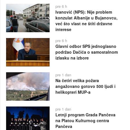
pre 6 h
Ivanović (NPS): Nije problem
konzulat Albanije u Bujanovcu,
već što vlast ne štiti državne
interese
pre 6 h
Glavni odbor SPS jednoglasno
podržao Dačića o samostalnom
izlasku na izbore
pre 1 dan
Na četiri velika požara
angažovano gotovo 500 ljudi i
helikopteri MUP-a
pre 1 dan
Letnji program Grada Pančeva
na Platou Kulturnog centra
Pančeva