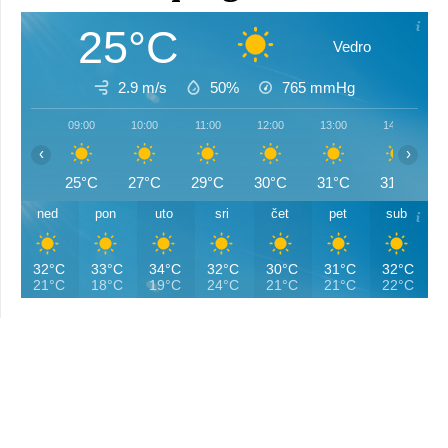
25°C
Vedro
2.9 m/s
50%
765
mmHg
09:00
10:00
11:00
12:00
13:00
14:00
‹
›
25°C
27°C
29°C
30°C
31°C
31°C
ned
pon
uto
sri
čet
pet
sub
32°C
33°C
34°C
32°C
30°C
31°C
32°C
21°C
18°C
19°C
24°C
21°C
21°C
22°C