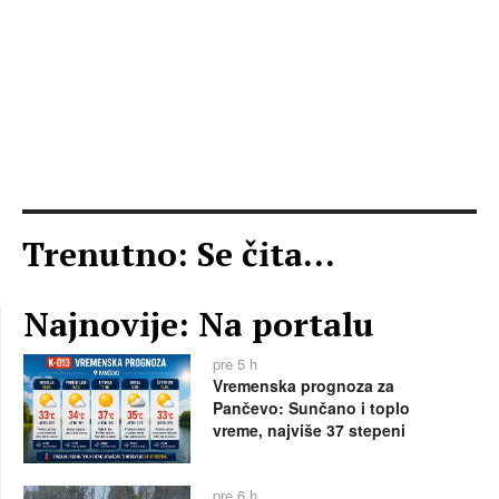
Trenutno: Se čita...
Najnovije: Na portalu
pre 5 h
Vremenska prognoza za
Pančevo: Sunčano i toplo
vreme, najviše 37 stepeni
pre 6 h