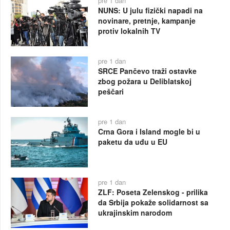
pre 1 dan
NUNS: U julu fizički napadi na
novinare, pretnje, kampanje
protiv lokalnih TV
pre 1 dan
SRCE Pančevo traži ostavke
zbog požara u Deliblatskoj
peščari
pre 1 dan
Crna Gora i Island mogle bi u
paketu da uđu u EU
pre 1 dan
ZLF: Poseta Zelenskog - prilika
da Srbija pokaže solidarnost sa
ukrajinskim narodom