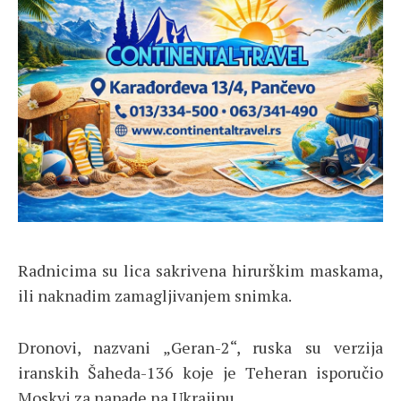
Radnicima su lica sakrivena hirurškim maskama,
ili naknadim zamagljivanjem snimka.
Dronovi, nazvani „Geran-2“, ruska su verzija
iranskih Šaheda-136 koje je Teheran isporučio
Moskvi za napade na Ukrajinu.