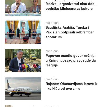
festival, organizatori nisu dobili
podršku Ministarstva kulture
pre 1 dan
Saudijska Arabija, Turska i
Pakistan potpisali odbrambeni
sporazum
pre 1 dan
Pupovac osudio govor mržnje
u Kninu, pozvao pravosuđe da
reaguje
pre 1 dan
Rajaner: Obustavljamo letove iz
i ka Nišu od ove zime