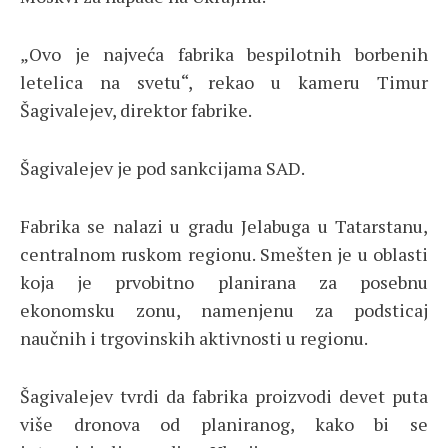
„Ovo je najveća fabrika bespilotnih borbenih
letelica na svetu“, rekao u kameru Timur
Šagivalejev, direktor fabrike.
Šagivalejev je pod sankcijama SAD.
Fabrika se nalazi u gradu Jelabuga u Tatarstanu,
centralnom ruskom regionu. Smešten je u oblasti
koja je prvobitno planirana za posebnu
ekonomsku zonu, namenjenu za podsticaj
naučnih i trgovinskih aktivnosti u regionu.
Šagivalejev tvrdi da fabrika proizvodi devet puta
više dronova od planiranog, kako bi se