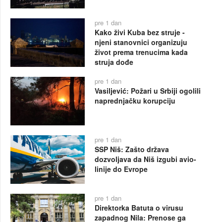
pre 1 dan
Kako živi Kuba bez struje -
njeni stanovnici organizuju
život prema trenucima kada
struja dođe
pre 1 dan
Vasiljević: Požari u Srbiji ogolili
naprednjačku korupciju
pre 1 dan
SSP Niš: Zašto država
dozvoljava da Niš izgubi avio-
linije do Evrope
pre 1 dan
Direktorka Batuta o virusu
zapadnog Nila: Prenose ga