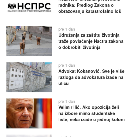
radnika: Predlog Zakona o
obrazovanju katastrofalno loš
pre 1 dan
Udruženja za zaštitu životinja
traže povlačenje Nactra zakona
o dobrobiti životinja
pre 1 dan
Advokat Kokanović: Sve je više
razloga da advokatura izađe na
ulicu
pre 1 dan
Velimir Ilić: Ako opozicija želi
na izbore mimo studentske
liste, neka izađe u jednoj koloni