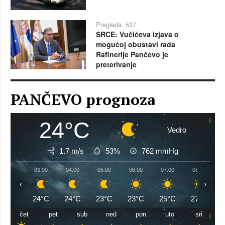
Pregleda: 537
SRCE: Vučićeva izjava o
mogućoj obustavi rada
Rafinerije Pančevo je
preterivanje
PANČEVO prognoza
24°C
Vedro
1.7 m/s
53%
762
mmHg
03:00
04:00
05:00
06:00
07:00
08:00
‹
›
24°C
24°C
23°C
23°C
25°C
27°C
čet
pet
sub
ned
pon
uto
sri