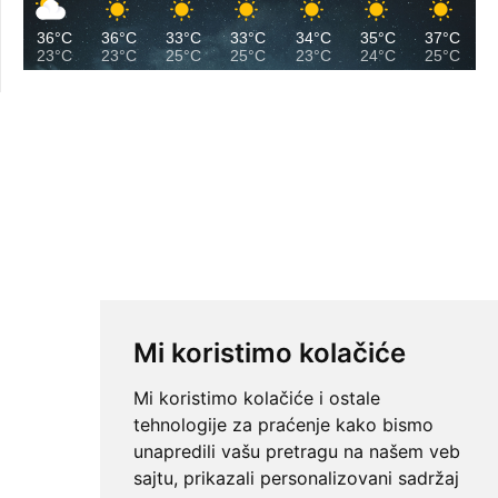
36°C
36°C
33°C
33°C
34°C
35°C
37°C
23°C
23°C
25°C
25°C
23°C
24°C
25°C
Mi koristimo kolačiće
Mi koristimo kolačiće i ostale
tehnologije za praćenje kako bismo
unapredili vašu pretragu na našem veb
sajtu, prikazali personalizovani sadržaj