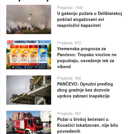
Pregleda: 1542
U gašenju požara u Deliblatskoj
peščari angažovani svi
raspoloživi kapaciteti
Pregleda: 872
Vremenska prognoza za
Pančevo: Tropske vrućine ne
popuštaju, osveženje tek za
vikend
Pregleda: 592
PANČEVO: Optužni predlog
zbog gradnje bez dozvole
uprkos zabrani inspekcije
Pregleda: 567
Požar u bivšoj šećerani u
Kovačici lokalizovan, nije bilo
povređenih