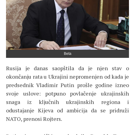
Beta
Rusija je danas saopštila da je njen stav o
okončanju rata u Ukrajini nepromenjen od kada je
predsednik Vladimir Putin prošle godine izneo
svoje uslove: potpuno povlačenje ukrajinskih
snaga iz ključnih ukrajinskih regiona i
odustajanje Kijeva od ambicija da se pridruži
NATO, prenosi Rojters.