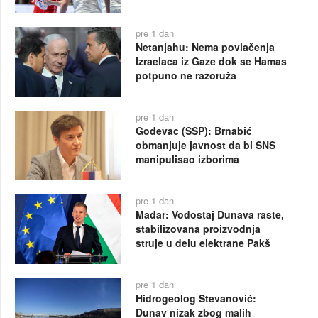
pre 1 dan
Netanjahu: Nema povlačenja
Izraelaca iz Gaze dok se Hamas
potpuno ne razoruža
pre 1 dan
Gođevac (SSP): Brnabić
obmanjuje javnost da bi SNS
manipulisao izborima
pre 1 dan
Mađar: Vodostaj Dunava raste,
stabilizovana proizvodnja
struje u delu elektrane Pakš
pre 1 dan
Hidrogeolog Stevanović:
Dunav nizak zbog malih