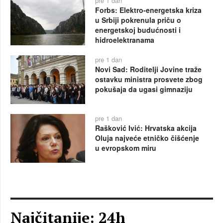
pre 1 dan
Forbs: Elektro-energetska kriza
u Srbiji pokrenula priču o
energetskoj budućnosti i
hidroelektranama
pre 1 dan
Novi Sad: Roditelji Jovine traže
ostavku ministra prosvete zbog
pokušaja da ugasi gimnaziju
pre 1 dan
Rašković Ivić: Hrvatska akcija
Oluja najveće etničko čišćenje
u evropskom miru
Najčitanije: 24h