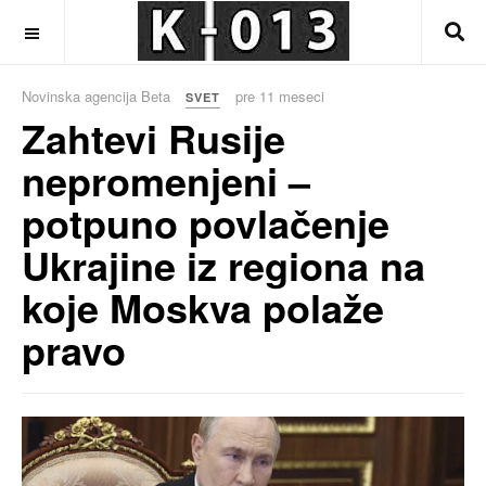
OFF CANVAS
Novinska agencija Beta
pre 11 meseci
SVET
Zahtevi Rusije
nepromenjeni –
potpuno povlačenje
Ukrajine iz regiona na
koje Moskva polaže
pravo