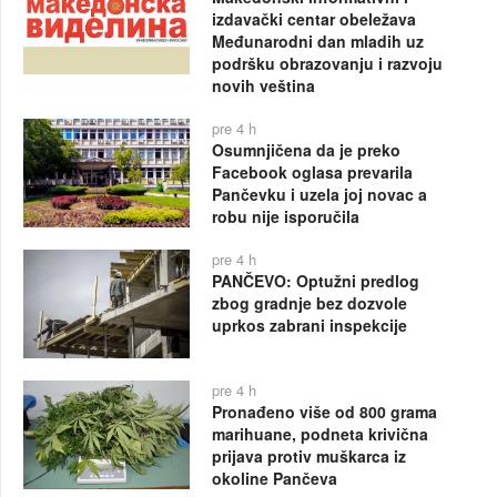
izdavački centar obeležava
Međunarodni dan mladih uz
podršku obrazovanju i razvoju
novih veština
pre 4 h
Osumnjičena da je preko
Facebook oglasa prevarila
Pančevku i uzela joj novac a
robu nije isporučila
pre 4 h
PANČEVO: Optužni predlog
zbog gradnje bez dozvole
uprkos zabrani inspekcije
pre 4 h
Pronađeno više od 800 grama
marihuane, podneta krivična
prijava protiv muškarca iz
okoline Pančeva