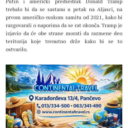
Putin i američki predsednik Donald Tramp
trebalo bi da se sastanu u petak na Aljasci, na
prvom američko-ruskom samitu od 2021, kako bi
razgovarali o naporima da se rat okonča. Tramp je
izjavio da će obe strane morati da razmene deo
teritorija koje trenutno drže kako bi se to
ostvarilo.