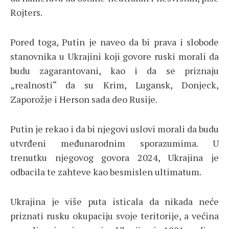
Rojters.
Pored toga, Putin je naveo da bi prava i slobode
stanovnika u Ukrajini koji govore ruski morali da
budu zagarantovani, kao i da se priznaju
„realnosti“ da su Krim, Lugansk, Donjeck,
Zaporožje i Herson sada deo Rusije.
Putin je rekao i da bi njegovi uslovi morali da budu
utvrđeni međunarodnim sporazumima. U
trenutku njegovog govora 2024, Ukrajina je
odbacila te zahteve kao besmislen ultimatum.
Ukrajina je više puta isticala da nikada neće
priznati rusku okupaciju svoje teritorije, a većina