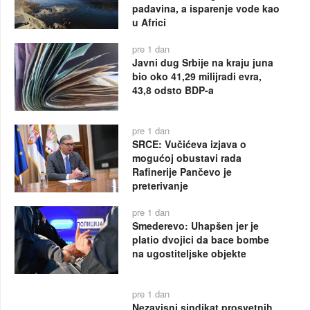
padavina, a isparenje vode kao
u Africi
pre 1 dan
Javni dug Srbije na kraju juna
bio oko 41,29 milijradi evra,
43,8 odsto BDP-a
pre 1 dan
SRCE: Vučićeva izjava o
mogućoj obustavi rada
Rafinerije Pančevo je
preterivanje
pre 1 dan
Smederevo: Uhapšen jer je
platio dvojici da bace bombe
na ugostiteljske objekte
pre 1 dan
Nezavisni sindikat prosvetnih