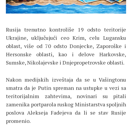
Rusija trenutno kontroliše 19 odsto teritorije
Ukrajine, uključujući ceo Krim, celu Lugansku
oblast, više od 70 odsto Donjecke, Zaporoške i
Hersonske oblasti, kao i delove Harkovske,
Sumske, Nikolajevske i Dnjepropetrovske oblasti.
Nakon medijskih izveštaja da se u Vašingtonu
smatra da je Putin spreman na ustupke u vezi sa
teritorijalnim zahtevima, novinari su pitali
zamenika portparola ruskog Ministarstva spoljnih
poslova Alekseja Fadejeva da li se stav Rusije
promenio.