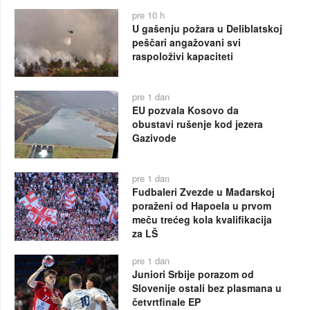
pre 10 h
U gašenju požara u Deliblatskoj
peščari angažovani svi
raspoloživi kapaciteti
pre 1 dan
EU pozvala Kosovo da
obustavi rušenje kod jezera
Gazivode
pre 1 dan
Fudbaleri Zvezde u Mađarskoj
poraženi od Hapoela u prvom
meču trećeg kola kvalifikacija
za LŠ
pre 1 dan
Juniori Srbije porazom od
Slovenije ostali bez plasmana u
četvrtfinale EP