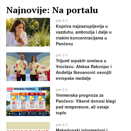
Najnovije: Na portalu
pre 3 h
Kopriva najzastupljenija u
vazduhu, ambrozija i dalje u
niskim koncentracijama u
Pančevu
pre 3 h
Trijumf srpskih strelaca u
Vroclavu: Aleksa Rakonjac i
Anđelija Stevanović osvojili
evropske medalje
pre 3 h
Vremenska prognoza za
Pančevo: Vikend donosi blagi
pad temperature, ali ostaje
toplo
pre 4 h
Makedonski informativni i