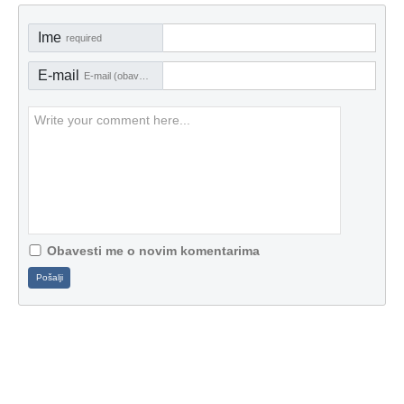
Ime
required
E-mail
E-mail (obavezno)
Obavesti me o novim komentarima
Pošalji