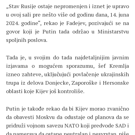
„Stav Rusije ostaje nepromenjen i iznet je upravo
u ovoj sali pre nešto više od godinu dana, 14. juna
2024. godine“, rekao je Fadejev, pozivajući se na
govor koji je Putin tada održao u Ministarstvu
spoljnih poslova.
Tada je, u svojim do tada najdetaljnijim javnim
izjavama o mogućem sporazumu, šef Kremlja
izneo zahteve, uključujući povlačenje ukrajinskih
trupa iz delova Donjecke, Zaporoške i Hersonske
oblasti koje Kijev još kontroliše.
Putin je takođe rekao da bi Kijev morao zvanično
da obavesti Moskvu da odustaje od planova da se
pridruži vojnom savezu NATO koji predvode SAD i
da namerava da ostane neutralan i nesvrstan, piše