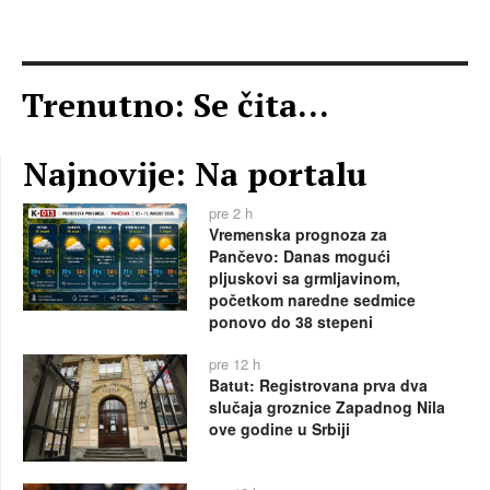
Trenutno: Se čita...
Najnovije: Na portalu
pre 2 h
Vremenska prognoza za
Pančevo: Danas mogući
pljuskovi sa grmljavinom,
početkom naredne sedmice
ponovo do 38 stepeni
pre 12 h
Batut: Registrovana prva dva
slučaja groznice Zapadnog Nila
ove godine u Srbiji