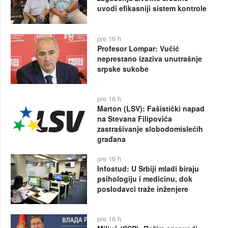
uvodi efikasniji sistem kontrole
pre 16 h
Profesor Lompar: Vučić
neprestano izaziva unutrašnje
srpske sukobe
pre 16 h
Marton (LSV): Fašistički napad
na Stevana Filipovića
zastrašivanje slobodomislećih
građana
pre 16 h
Infostud: U Srbiji mladi biraju
psihologiju i medicinu, dok
poslodavci traže inženjere
pre 16 h