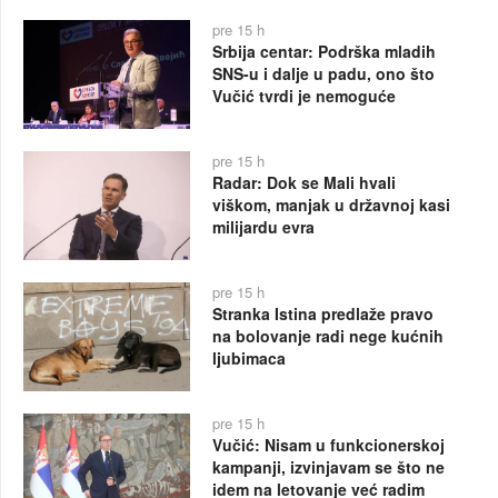
pre 15 h
Srbija centar: Podrška mladih
SNS-u i dalje u padu, ono što
Vučić tvrdi je nemoguće
pre 15 h
Radar: Dok se Mali hvali
viškom, manjak u državnoj kasi
milijardu evra
pre 15 h
Stranka Istina predlaže pravo
na bolovanje radi nege kućnih
ljubimaca
pre 15 h
Vučić: Nisam u funkcionerskoj
kampanji, izvinjavam se što ne
idem na letovanje već radim