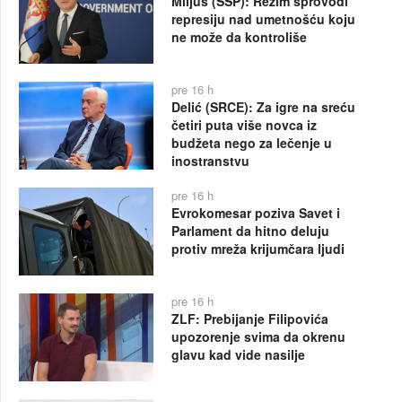
Miljuš (SSP): Režim sprovodi
represiju nad umetnošću koju
ne može da kontroliše
pre 16 h
Delić (SRCE): Za igre na sreću
četiri puta više novca iz
budžeta nego za lečenje u
inostranstvu
pre 16 h
Evrokomesar poziva Savet i
Parlament da hitno deluju
protiv mreža krijumčara ljudi
pre 16 h
ZLF: Prebijanje Filipovića
upozorenje svima da okrenu
glavu kad vide nasilje