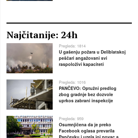
Najčitanije: 24h
Pregleda: 1814
U gašenju požara u Deliblatskoj
peščari angažovani svi
raspoloživi kapaciteti
Pregleda: 1016
PANČEVO: Optužni predlog
zbog gradnje bez dozvole
uprkos zabrani inspekcije
Pregleda: 959
Osumnjičena da je preko
Facebook oglasa prevarila
Pančevku i uzela joj novac a