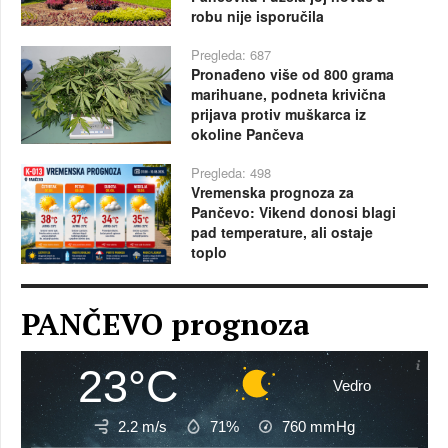
robu nije isporučila
Pregleda: 687
Pronađeno više od 800 grama
marihuane, podneta krivična
prijava protiv muškarca iz
okoline Pančeva
Pregleda: 498
Vremenska prognoza za
Pančevo: Vikend donosi blagi
pad temperature, ali ostaje
toplo
PANČEVO prognoza
23°C
Vedro
2.2 m/s
71%
760
mmHg