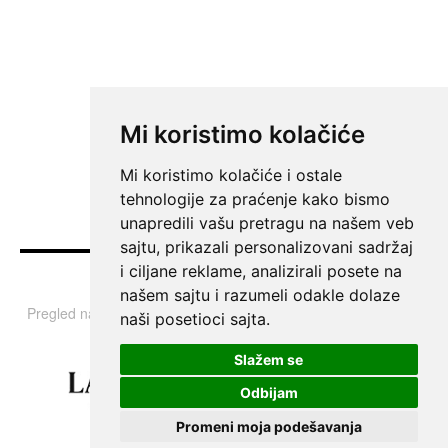
Mi koristimo kolačiće
Mi koristimo kolačiće i ostale
tehnologije za praćenje kako bismo
unapredili vašu pretragu na našem veb
sajtu, prikazali personalizovani sadržaj
i ciljane reklame, analizirali posete na
Vesti
našem sajtu i razumeli odakle dolaze
Pregled najvažnijih informacija i tema iz Srbije, regiona i sveta.
naši posetioci sajta.
Slažem se
Odbijam
Promeni moja podešavanja