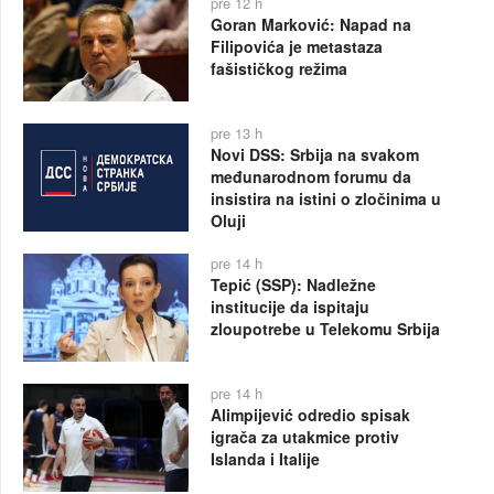
pre 12 h
Goran Marković: Napad na
Filipovića je metastaza
fašističkog režima
pre 13 h
Novi DSS: Srbija na svakom
međunarodnom forumu da
insistira na istini o zločinima u
Oluji
pre 14 h
Tepić (SSP): Nadležne
institucije da ispitaju
zloupotrebe u Telekomu Srbija
pre 14 h
Alimpijević odredio spisak
igrača za utakmice protiv
Islanda i Italije