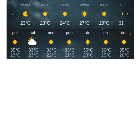
05:00
06:00
07:00
08:00
09:00
10:00
‹
›
23°C
23°C
24°C
27°C
29°C
31°C
pet
sub
ned
pon
uto
sri
čet
35°C
33°C
33°C
33°C
35°C
36°C
35°C
23°C
23°C
22°C
21°C
23°C
25°C
26°C