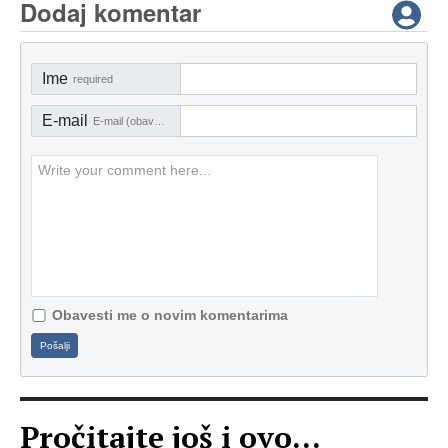
Dodaj komentar
Ime
required
E-mail
E-mail (obavezno)
Obavesti me o novim komentarima
Pošalji
Pročitajte još i ovo...