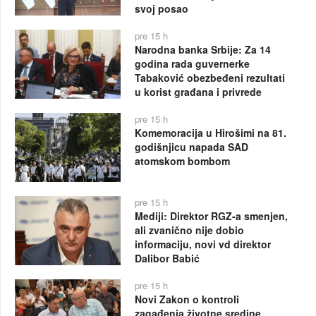
svoj posao
pre 15 h
Narodna banka Srbije: Za 14
godina rada guvernerke
Tabaković obezbeđeni rezultati
u korist građana i privrede
pre 15 h
Komemoracija u Hirošimi na 81.
godišnjicu napada SAD
atomskom bombom
pre 15 h
Mediji: Direktor RGZ-a smenjen,
ali zvanično nije dobio
informaciju, novi vd direktor
Dalibor Babić
pre 15 h
Novi Zakon o kontroli
zagađenja životne sredine