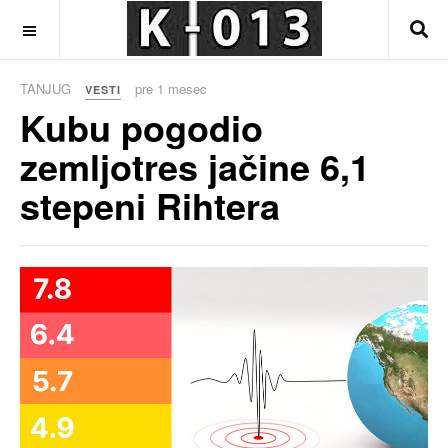
OFF CANVAS
TANJUG
pre 1 mesec
VESTI
Kubu pogodio
zemljotres jačine 6,1
stepeni Rihtera