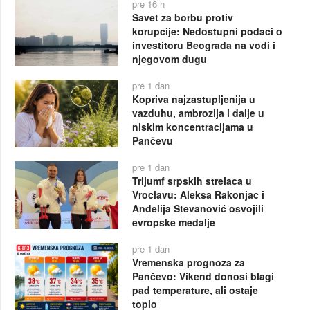
pre 16 h
Savet za borbu protiv
korupcije: Nedostupni podaci o
investitoru Beograda na vodi i
njegovom dugu
pre 1 dan
Kopriva najzastupljenija u
vazduhu, ambrozija i dalje u
niskim koncentracijama u
Pančevu
pre 1 dan
Trijumf srpskih strelaca u
Vroclavu: Aleksa Rakonjac i
Anđelija Stevanović osvojili
evropske medalje
pre 1 dan
Vremenska prognoza za
Pančevo: Vikend donosi blagi
pad temperature, ali ostaje
toplo